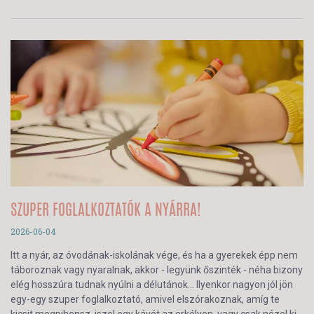
SZUPER FOGLALKOZTATÓK A NYÁRRA!
2026-06-04
Itt a nyár, az óvodának-iskolának vége, és ha a gyerekek épp nem
táboroznak vagy nyaralnak, akkor - legyünk őszinték - néha bizony
elég hosszúra tudnak nyúlni a délutánok… Ilyenkor nagyon jól jön
egy-egy szuper foglalkoztató, amivel elszórakoznak, amíg te