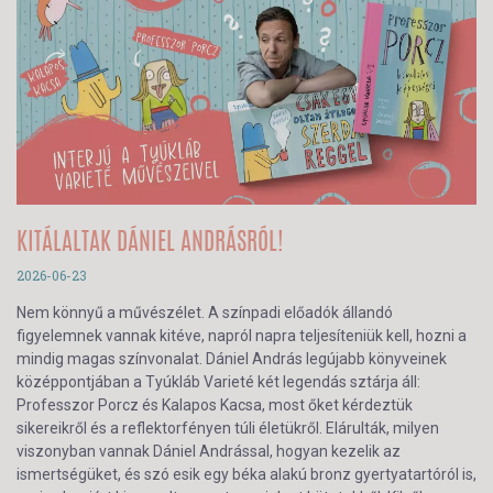
KITÁLALTAK DÁNIEL ANDRÁSRÓL!
2026-06-23
Nem könnyű a művészélet. A színpadi előadók állandó
figyelemnek vannak kitéve, napról napra teljesíteniük kell, hozni a
mindig magas színvonalat. Dániel András legújabb könyveinek
középpontjában a Tyúkláb Varieté két legendás sztárja áll:
Professzor Porcz és Kalapos Kacsa, most őket kérdeztük
sikereikről és a reflektorfényen túli életükről. Elárulták, milyen
viszonyban vannak Dániel Andrással, hogyan kezelik az
ismertségüket, és szó esik egy béka alakú bronz gyertyatartóról is,