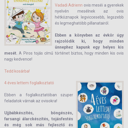
Vadadi Adrienn
ovis meséi a gyerekek
nyelvén mesélnek az ovis
hétköznapok legviccesebb, legszebb
és legmeghatóbb pillanatairól.
Ebben a könyvben az évkör úgy
rajzolódik ki, hogy minden
ünnephez kapunk egy helyes kis
mesét.
A Piros tojás című történet biztos, hogy minden kis ovis
nagy kedvence!
Tedd kosárba!
4 éves lettem foglalkoztató
Ebben a foglalkoztatóban szuper
feladatok várnak az ovisokra!
Ujjbábkészítés, böngészés,
farsangi álarckészítés, tojásfestés
és még sok más fejlesztő és