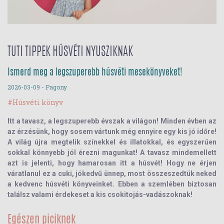
TUTI TIPPEK HÚSVÉTI NYUSZIKNAK
Ismerd meg a legszuperebb húsvéti mesekönyveket!
2026-03-09
- Pagony
#Húsvéti könyv
Itt a tavasz, a legszuperebb évszak a világon! Minden évben az
az érzésünk, hogy sosem vártunk még ennyire egy kis jó időre!
A világ újra megtelik színekkel és illatokkal, és egyszerűen
sokkal könnyebb jól érezni magunkat! A tavasz mindemellett
azt is jelenti, hogy hamarosan itt a húsvét! Hogy ne érjen
váratlanul ez a cuki, jókedvű ünnep, most összeszedtük neked
a kedvenc húsvéti könyveinket. Ebben a szemlében biztosan
találsz valami érdekeset a kis csokitojás-vadászoknak!
Egészen piciknek