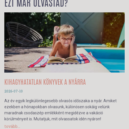
EZT MÁR OLVASTAD?
KIHAGYHATATLAN KÖNYVEK A NYÁRRA
2026-07-10
Az év egyik legkülönlegesebb olvasós időszaka a nyár. Amiket
ezekben a hónapokban olvasunk, különösen sokáig velünk
maradnak csodaszép emlékként megidézve a vakáció
körülményeit is. Mutatjuk, mit olvassatok idén nyáron!
tovább...