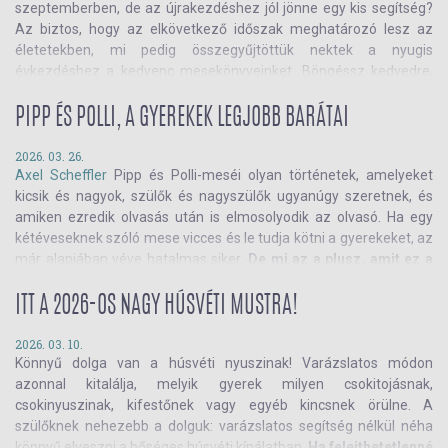
szeptemberben, de az újrakezdéshez jól jönne egy kis segítség?
Az biztos, hogy az elkövetkező időszak meghatározó lesz az
életetekben, mi pedig összegyűjtöttük nektek a nyugis
évkezdéshez a kedvenc mesekönyveinket. Böngéssz kedvedre,
és ami megtetszett, már tedd is a kosaradba!
PIPP ÉS POLLI, A GYEREKEK LEGJOBB BARÁTAI
2026. 03. 26.
Axel Scheffler
Pipp és Polli-meséi olyan történetek, amelyeket
kicsik és nagyok, szülők és nagyszülők ugyanúgy szeretnek, és
amiken ezredik olvasás után is elmosolyodik az olvasó. Ha egy
kétéveseknek szóló mese vicces és le tudja kötni a gyerekeket, az
már alapjában véve hatalmas siker.
De mi az a plusz, amit ez a
sorozat adhat a gyerekeknek és a szülőknek?
ITT A 2026-OS NAGY HÚSVÉTI MUSTRA!
2026. 03. 10.
Könnyű dolga van a húsvéti nyuszinak! Varázslatos módon
azonnal kitalálja, melyik gyerek milyen csokitojásnak,
csokinyuszinak, kifestőnek vagy egyéb kincsnek örülne. A
szülőknek nehezebb a dolguk: varázslatos segítség nélkül néha
könnyű elveszni a bőséges húsvéti kínálatban.
Ha felejthetetlenné