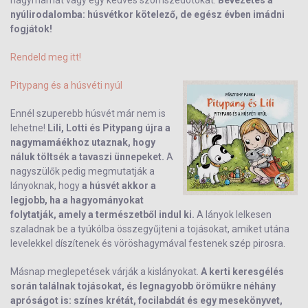
nagymamát vagy egy kedves szomszédotokat.
Bevezetés a
nyúlirodalomba: húsvétkor kötelező, de egész évben imádni
fogjátok!
Rendeld meg itt!
Pitypang és a húsvéti nyúl
Ennél szuperebb húsvét már nem is
lehetne!
Lili, Lotti és Pitypang újra a
nagymamáékhoz utaznak, hogy
náluk töltsék a tavaszi ünnepeket.
A
nagyszülők pedig megmutatják a
lányoknak, hogy
a húsvét akkor a
legjobb, ha a hagyományokat
folytatják, amely a természetből indul ki.
A lányok lelkesen
szaladnak be a tyúkólba összegyűjteni a tojásokat, amiket utána
levelekkel díszítenek és vöröshagymával festenek szép pirosra.
Másnap meglepetések várják a kislányokat.
A kerti keresgélés
során találnak tojásokat, és legnagyobb örömükre néhány
apróságot is: színes krétát, focilabdát és egy mesekönyvet,