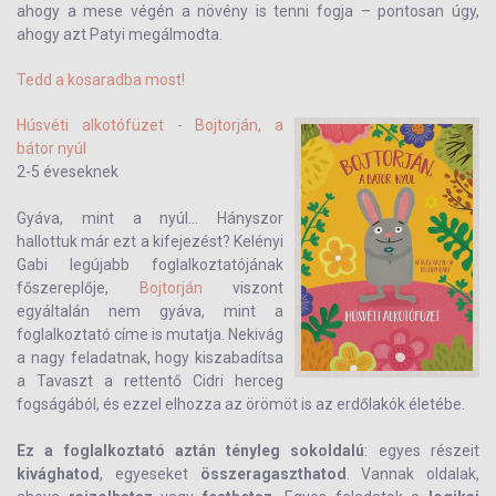
ahogy a mese végén a növény is tenni fogja – pontosan úgy,
ahogy azt Patyi megálmodta.
Tedd a kosaradba most!
Húsvéti alkotófüzet - Bojtorján, a
bátor nyúl
2-5 éveseknek
Gyáva, mint a nyúl... Hányszor
hallottuk már ezt a kifejezést? Kelényi
Gabi legújabb foglalkoztatójának
főszereplője,
Bojtorján
viszont
egyáltalán nem gyáva, mint a
foglalkoztató címe is mutatja. Nekivág
a nagy feladatnak, hogy kiszabadítsa
a Tavaszt a rettentő Cidri herceg
fogságából, és ezzel elhozza az örömöt is az erdőlakók életébe.
Ez a foglalkoztató aztán tényleg sokoldalú
: egyes részeit
kivághatod
, egyeseket
összeragaszthatod
. Vannak oldalak,