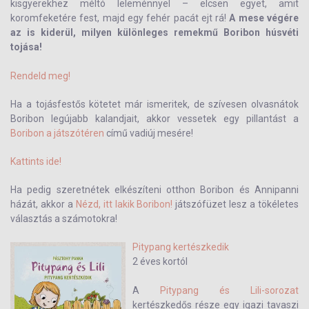
kisgyerekhez méltó leleménnyel – elcsen egyet, amit
koromfeketére fest, majd egy fehér pacát ejt rá!
A mese végére
az is kiderül, milyen különleges remekmű Boribon húsvéti
tojása!
Rendeld meg!
Ha a tojásfestős kötetet már ismeritek, de szívesen olvasnátok
Boribon legújabb kalandjait, akkor vessetek egy pillantást a
Boribon a játszótéren
című vadiúj mesére!
Kattints ide!
Ha pedig szeretnétek elkészíteni otthon Boribon és Annipanni
házát, akkor a
Nézd, itt lakik Boribon!
játszófüzet lesz a tökéletes
választás a számotokra!
Pitypang kertészkedik
2 éves kortól
A
Pitypang és Lili-sorozat
kertészkedős része egy igazi tavaszi