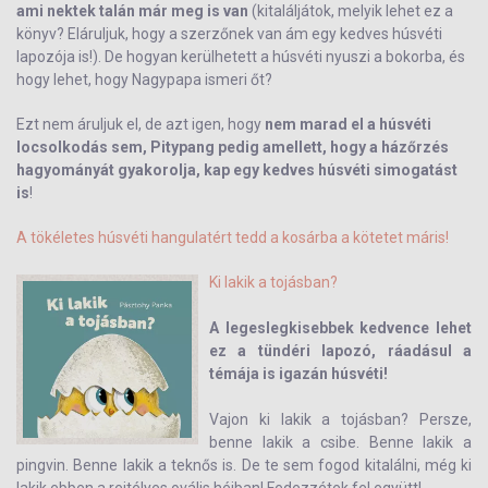
ami nektek talán már meg is van
(kitaláljátok, melyik lehet ez a
könyv? Eláruljuk, hogy a szerzőnek van ám egy kedves húsvéti
lapozója is!). De hogyan kerülhetett a húsvéti nyuszi a bokorba, és
hogy lehet, hogy Nagypapa ismeri őt?
Ezt nem áruljuk el, de azt igen, hogy
nem marad el a húsvéti
locsolkodás sem, Pitypang pedig amellett, hogy a házőrzés
hagyományát gyakorolja, kap egy kedves húsvéti simogatást
is
!
A tökéletes húsvéti hangulatért tedd a kosárba a kötetet máris!
Ki lakik a tojásban?
A legeslegkisebbek kedvence lehet
ez a tündéri lapozó, ráadásul a
témája is igazán húsvéti!
Vajon ki lakik a tojásban? Persze,
benne lakik a csibe. Benne lakik a
pingvin. Benne lakik a teknős is. De te sem fogod kitalálni, még ki