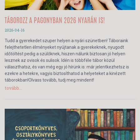
TÁBOROZZ A PAGONYBAN 2026 NYARÁN IS!
2026-04-16
Tudd a gyerekedet szuper helyen a nyári szünetben! Táboraink
felejthetetlen élményeket nyújtanak a gyerekeknek, nyugodt
időtöltést pedig a szülőknek, hiszen nálunk biztosan jó helyen
lesznek az ovisok és sulisok. Idén is többféle tábor közül
választhatsz, és van még egy jó hírünk is: már jelentkezhetsz is
ezekre a hetekre, vagyis biztosíthatod a helyeteket a kinézett
táborokban!Olvass tovább, tudj meg mindent!
tovább...