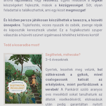
ahova
rajzolhatsz
vagy
festhetsz
. Egyes feladatok a
logikai
készségeket fejlesztik, mások a
kézügyességet
. Sőt, olyan
feladattal is találkozhattok, ami egy kicsit
megmozgat
!
És közben persze játékosan készülhettek a tavaszra, a húsvéti
ünnepekre.
Tojásfestés, vicces nyuszik és csibék, zsenge répák
és káposzták keresztezik utadat. Ez a foglalkoztató szuper
választás a húsvéti szünet izgalmassá tételéhez kétéves kortól!
Tedd a kosaradba most!
Segíthetek, méhecske?
3–6 éveseknek
Gyertek, lessétek meg velünk,
hol
sütkéreznek a gyíkok, mivel
csalogassunk katicát az
erkélyünkre, miért porfürdőznek a
verebek
! A Pankáról szóló aranyos
ovis mesékből sokat tanulhatunk az
állatok viselkedéséről, elolvasásuk
után pedig garantáltan nyitott