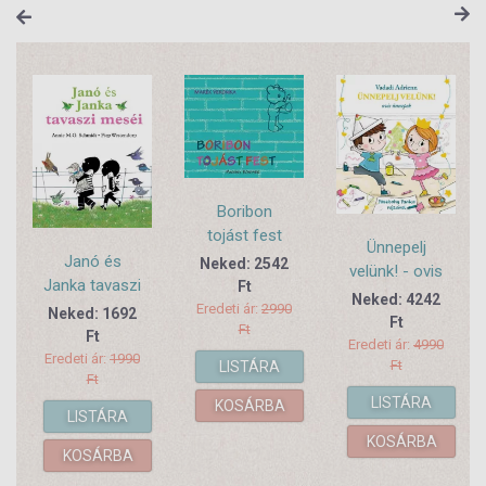
Boribon
tojást fest
Ünnepelj
Janó és
Neked: 2542
velünk! - ovis
Janka tavaszi
Ft
ünnepek
Neked: 4242
meséi
Eredeti ár:
2990
Neked: 1692
Ft
Ft
Ft
Eredeti ár:
4990
Eredeti ár:
1990
Ft
LISTÁRA
Ft
LISTÁRA
KOSÁRBA
LISTÁRA
KOSÁRBA
KOSÁRBA