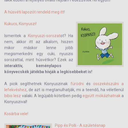
lakik ebben a rejtélyes ovális héjban! Fedezzétek fel együtt!
A húsvéti lapozót rendeld meg itt!
Kukucs, Kisnyuszi!
Ismeritek a
Kisnyuszi-sorozat
ot? Ha
nem, akkor itt az alkalom, hiszen
mikor máskor lenne jobb
megismerkedni egy cuki, nyuszis
sorozattal, mint húsvétkor? Ezek az
interaktív, keménylapos
könyvecskék játékba hívják a legkisebbeket is!
A picik segíthetnek Kisnyuszinak
fürödni
és
összekészülni a
lefekvéshez
, de azt is megtanulhatják, mi a teendő, ha véletlenül
bibis lesz
valaki. A legújabb kötetben pedig
együtt mókázhatnak
a
Kisnyuszival!
Kosárba vele!
Pipp és Polli - A születésnap