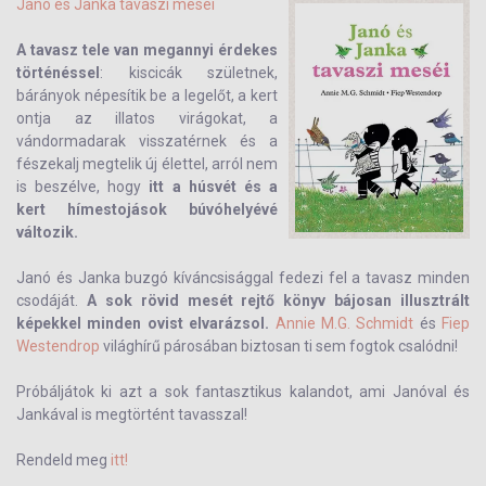
Janó és Janka tavaszi meséi
A tavasz tele van megannyi érdekes
történéssel
: kiscicák születnek,
bárányok népesítik be a legelőt, a kert
ontja az illatos virágokat, a
vándormadarak visszatérnek és a
fészekalj megtelik új élettel, arról nem
is beszélve, hogy
itt a húsvét és a
kert hímestojások búvóhelyévé
változik.
Janó és Janka buzgó kíváncsisággal fedezi fel a tavasz minden
csodáját.
A sok rövid mesét rejtő könyv bájosan illusztrált
képekkel minden ovist elvarázsol.
Annie M.G. Schmidt
és
Fiep
Westendrop
világhírű párosában biztosan ti sem fogtok csalódni!
Próbáljátok ki azt a sok fantasztikus kalandot, ami Janóval és
Jankával is megtörtént tavasszal!
Rendeld meg
itt!