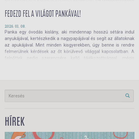
szeretnéd tenni a gyereked tavaszi szünetét, mi segítünk!
Összeállításunkban
csak a legmenőbb húsvéti játékokat,
FEDEZD FEL A VILÁGOT PANKÁVAL!
kiegészítőket, foglalkoztatókat találod.
A gyerekedet te
ismered legjobban – de mi megmutatjuk az összes lehetőséget.
2026. 01. 08.
Panka egy óvodás kislány, aki mindennap hosszú sétára indul
Olvass tovább!
anyukájával, kertészkedik a nagypapájával és segít az állatoknak
az apukájával. Mint minden kisgyerekben, úgy benne is rendre
felmerülnek kérdések az őt körülvevő világgal kapcsolatban. A
felnőttek pedig szerencsére kellő tájékozottsággal, mégis
egyszerűen, a kisebbek számára is érthetően válaszolnak a
felmerülő kérdésekre. Ismerd meg
Czernák Eszter
mesekönyvsorozatát, melyet
Monszport Vivien
rajzai tesznek
még aranyosabbá! Olvass tovább!
HÍREK