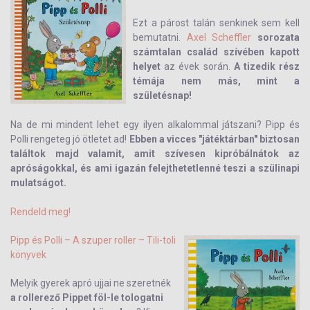
Ezt a párost talán senkinek sem kell
bemutatni.
Axel Scheffler
sorozata
számtalan család szívében kapott
helyet
az évek során.
A tizedik rész
témája nem más, mint a
születésnap!
Na de mi mindent lehet egy ilyen alkalommal játszani? Pipp és
Polli rengeteg jó ötletet ad!
Ebben a vicces "játéktárban" biztosan
találtok majd valamit, amit szívesen kipróbálnátok az
apróságokkal, és ami igazán felejthetetlenné teszi a szülinapi
mulatságot.
Rendeld meg!
Pipp és Polli – A szuper roller – Tili-toli
könyvek
Melyik gyerek apró ujjai ne szeretnék
a rollerező Pippet föl-le tologatni