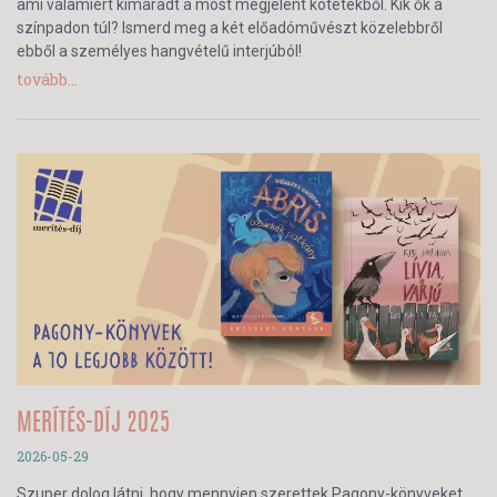
ami valamiért kimaradt a most megjelent kötetekből. Kik ők a
színpadon túl? Ismerd meg a két előadóművészt közelebbről
ebből a személyes hangvételű interjúból!
tovább...
MERÍTÉS-DÍJ 2025
2026-05-29
Szuper dolog látni, hogy mennyien szerettek Pagony-könyveket