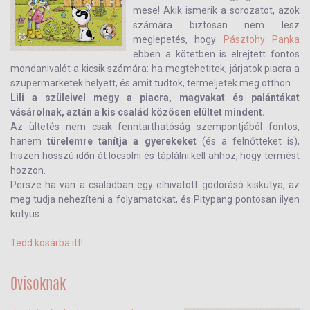
mese! Akik ismerik a sorozatot, azok
számára biztosan nem lesz
meglepetés, hogy
Pásztohy Panka
ebben a kötetben is elrejtett fontos
mondanivalót a kicsik számára: ha megtehetitek, járjatok piacra a
szupermarketek helyett, és amit tudtok, termeljetek meg otthon.
Lili a szüleivel megy a piacra, magvakat és palántákat
vásárolnak, aztán a kis család közösen elültet mindent.
Az ültetés nem csak fenntarthatóság szempontjából fontos,
hanem
türelemre tanítja a gyerekeket
(és a felnőtteket is),
hiszen hosszú időn át locsolni és táplálni kell ahhoz, hogy termést
hozzon.
Persze ha van a családban egy elhivatott gödörásó kiskutya, az
meg tudja nehezíteni a folyamatokat, és Pitypang pontosan ilyen
kutyus...
Tedd kosárba itt!
Ovisoknak