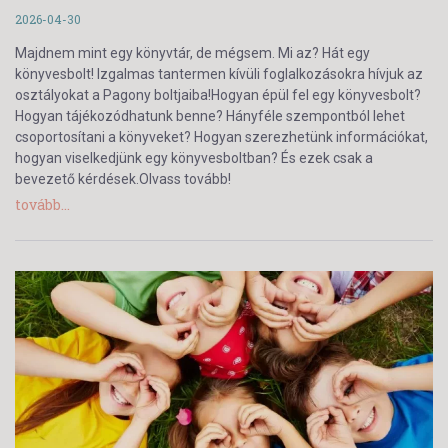
2026-04-30
Majdnem mint egy könyvtár, de mégsem. Mi az? Hát egy
könyvesbolt! Izgalmas tantermen kívüli foglalkozásokra hívjuk az
osztályokat a Pagony boltjaiba!Hogyan épül fel egy könyvesbolt?
Hogyan tájékozódhatunk benne? Hányféle szempontból lehet
csoportosítani a könyveket? Hogyan szerezhetünk információkat,
hogyan viselkedjünk egy könyvesboltban? És ezek csak a
bevezető kérdések.Olvass tovább!
tovább...