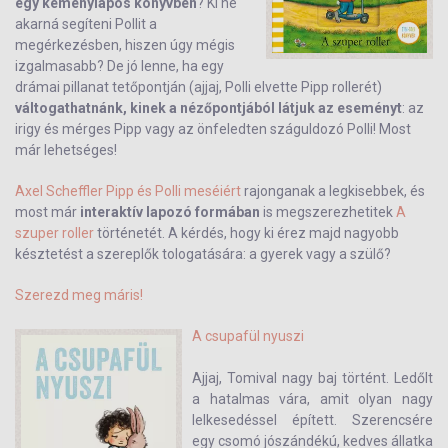
egy keménylapos könyvben
? Ki ne
akarná segíteni Pollit a
megérkezésben, hiszen úgy mégis
izgalmasabb? De jó lenne, ha egy
drámai pillanat tetőpontján (ajjaj, Polli elvette Pipp rollerét)
váltogathatnánk, kinek a nézőpontjából látjuk az eseményt
: az
irigy és mérges Pipp vagy az önfeledten száguldozó Polli! Most
már lehetséges!
Axel Scheffler
Pipp és Polli meséiért
rajonganak a legkisebbek, és
most már
interaktív lapozó formában
is megszerezhetitek
A
szuper roller
történetét. A kérdés, hogy ki érez majd nagyobb
késztetést a szereplők tologatására: a gyerek vagy a szülő?
Szerezd meg máris!
A csupafül nyuszi
Ajjaj, Tomival nagy baj történt. Ledőlt
a hatalmas vára, amit olyan nagy
lelkesedéssel épített. Szerencsére
egy csomó jószándékú, kedves állatka