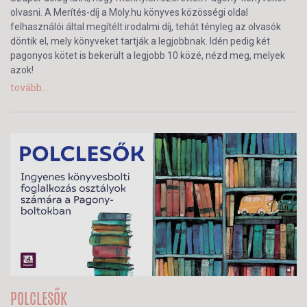
olvasni. A Merítés-díj a Moly.hu könyves közösségi oldal
felhasználói által megítélt irodalmi díj, tehát tényleg az olvasók
döntik el, mely könyveket tartják a legjobbnak. Idén pedig két
pagonyos kötet is bekerült a legjobb 10 közé, nézd meg, melyek
azok!
tovább...
POLCLESŐK