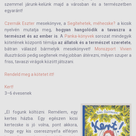
szemmel járunk-kelünk majd a városban és a természetben
egyaránt!
Czernák Eszter
mesekönyve, a
Segítehetek, méhecske?
a kicsik
nyelvén mutatja meg,
hogyan hangolódik a tavaszra a
természet és az ember is
. A
Panka-könyvek
sorozat mindegyik
kötetének központi témája
az állatok és a természet szeretete
,
bátran válaszd bármelyik mesekönyvet!
Monszport Vivien
illusztrációi pedig segítenek még jobban átérezni, milyen szuper a
friss, tavaszi virágok között játszani.
Rendeld meg a kötetet itt!
Kert!
3–6 évesenek
,,El fogunk költözni. Remélem, egy
kertes házba. Egy egészen kicsi
kertecske is jó volna, pont akkora,
hogy egy kis cseresznyefa elférjen