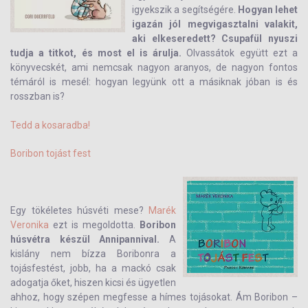
igyekszik a segítségére.
Hogyan lehet
igazán jól megvigasztalni valakit,
aki elkeseredett? Csupafül nyuszi
tudja a titkot, és most el is árulja.
Olvassátok együtt ezt a
könyvecskét, ami nemcsak nagyon aranyos, de nagyon fontos
témáról is mesél: hogyan legyünk ott a másiknak jóban is és
rosszban is?
Tedd a kosaradba!
Boribon tojást fest
Egy tökéletes húsvéti mese?
Marék
Veronika
ezt is megoldotta.
Boribon
húsvétra készül Annipannival.
A
kislány nem bízza Boribonra a
tojásfestést, jobb, ha a mackó csak
adogatja őket, hiszen kicsi és ügyetlen
ahhoz, hogy szépen megfesse a hímes tojásokat. Ám Boribon –