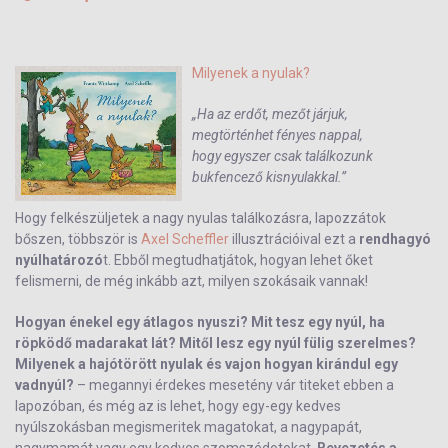
Milyenek a nyulak?
„Ha az erdőt, mezőt járjuk,
megtörténhet fényes nappal,
hogy egyszer csak találkozunk
bukfencező kisnyulakkal.”
Hogy felkészüljetek a nagy nyulas találkozásra, lapozzátok
bőszen, többször is
Axel Scheffler
illusztrációival ezt a
rendhagyó
nyúlhatározó
t. Ebből megtudhatjátok, hogyan lehet őket
felismerni, de még inkább azt, milyen szokásaik vannak!
Hogyan énekel egy átlagos nyuszi? Mit tesz egy nyúl, ha
röpködő madarakat lát? Mitől lesz egy nyúl fülig szerelmes?
Milyenek a hajótörött nyulak és vajon hogyan kirándul egy
vadnyúl?
– megannyi érdekes mesetény vár titeket ebben a
lapozóban, és még az is lehet, hogy egy-egy kedves
nyúlszokásban megismeritek magatokat, a nagypapát,