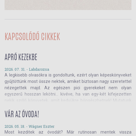
KAPCSOLÓDÓ CIKKEK
APRÓ KEZEKBE
2026. 07. 31. -
Labdarozsa
A legkisebb olvasókra is gondoltunk, ezért olyan képeskönyveket
gyűjtöttünk most össze nektek, amiket biztosan nagy szeretettel
nézegettek majd. Az egészen pici gyerekeket nem olyan
egyszerű hosszan lekötni… kivéve, ha van egy-két kifejezetten
nekik szóló könyvetek, amit kedvükre böngészhetnek! Mutatunk
pár szuper választást! Van köztük, ami felolvasós, de olyan is,
amit akár egyedül is nézegethetnek.
VÁR AZ ÓVODA!
2026. 05. 18. -
Wágner Eszter
Most kezditek az óvodát? Már rutinosan mentek vissza