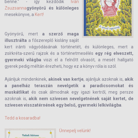
benne." - így kezdődik
Iván
Zsuzsanna
gyönyörű és különleges
mesekönyve, a
Kert!
Gyönyörű, mert
a szerző maga
illusztrálta
a főszereplő kislány saját
kert iránti vágyódásának történetét, és különleges, mert a
zsírkréta-szerű rajzok és a történetmesélés
egy rég elveszett,
gyermeki világba
viszi el a felnőtt olvasót, a mesét hallgató
gyerek pedig méltán érezheti, hogy ez a könyv róla is szól.
Ajánljuk mindenkinek,
akinek van kertje
, ajánljuk azoknak is,
akik
a panelház teraszán nevelgetik a paradicsomokat és
muskátlikat
és csak álmodnak egy igazi kertről, meg persze
azoknak is,
akik nem szívesen nevelgetnének saját kertet, de
szívesen visszatérnének egy belső, gyermeki lelkivilágba
.
Tedd a kosaradba!
Ünnepelj velünk!