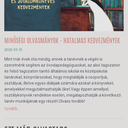
MINŐSÉGI OLVASMÁNYOK - HATALMAS KEDVEZMÉNYEK
2026-03-31
Mint már évek óta mindig, ennek a tanévnek a végén is
szeretnénk segíteni az óvodapedagógusokat, az alsó tagozaton
és felső tagozaton tanító általános iskolai és középiskolai
tanárokat, könyvtárosokat, hogy megtalálják a csoportjuk,
osztályuk, illetve egyes diákjaik számára azokat a könyveket,
amelyekkel megjutalmazhatják őket.Vagy éppen amellyel,
osztálykönyvek rendelése esetén, megalapozhatják a következő
tanév munkájának egy részét.Olvass tovább!
tovább...