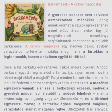
Barkamesék - A csíkos magocska
A
gyerekek sokszor nem szívesen
osztozkodnak másokkal
, pedig
annak örömét a szülők igyekeznének
minél előbb átadni nekik. Egy jól
megválasztott mesekönyv
segítőtársatok lehet ebben: a legújabb
barkamese,
A csíkos magocska
egy nagyon bájos, egyben
varázslatos történettel mutatja meg,
nem a birtoklás a
legfontosabb, hanem a közösen együtt töltött idő
.
Cece, a kis barkafiú egy rejtélyes, csíkos magra bukkan. A többi
barkával együtt meg is indul a fantáziája, vajon milyen növény
nőhet majd ebből a magból? Patyi minden kincsét elcseréli rá, és
indul felfedezni, pontosan milyen virágra is tett szert.
A mesében
egyszerre vannak jelen reális, hétköznapi érzések, melyek a
gyerekek mindennapi életéből ismerősek lehetnek
– mint a
kíváncsiság, az irigység vagy az álmodozás –,
és a történet
egyszerre mozog a fantáziavilágban megannyi mágikus,
varázslatos elemet magában rejtve
. Öltözzetek ti is aranyba,