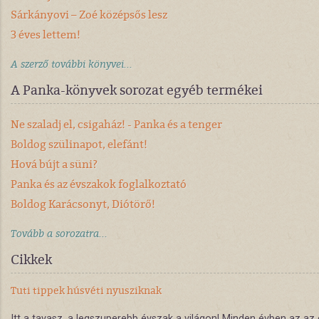
Sárkányovi – Zoé középsős lesz
3 éves lettem!
A szerző további könyvei...
A Panka-könyvek sorozat egyéb termékei
Ne szaladj el, csigaház! - Panka és a tenger
Boldog szülinapot, elefánt!
Hová bújt a süni?
Panka és az évszakok foglalkoztató
Boldog Karácsonyt, Diótörő!
Tovább a sorozatra...
Cikkek
Tuti tippek húsvéti nyusziknak
Itt a tavasz, a legszuperebb évszak a világon! Minden évben az az 