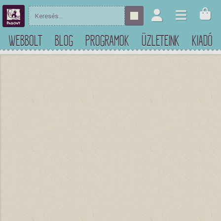
WEBBOLT
BLOG
PROGRAMOK
ÜZLETEINK
KIADÓ