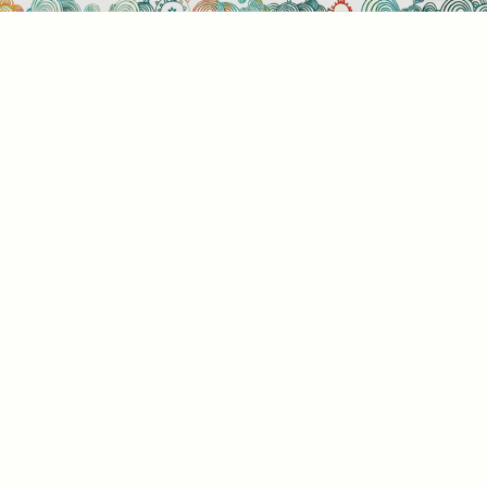
Sütihasználati beállítások
Mik azok a sütik?
Amikor ellátogat egy weboldalra, az információkat
tárolhat vagy gyűjthet be a böngészőjéről, amit az
esetek többségében sütik segítségével végez. Az
információk vonatkozhatnak Önre mint
felhasználóra, a preferenciáira, az Ön által használt
eszközre vagy az oldal elvárt működésének
biztosítására. Az információ általában nem alkalmas
az Ön közvetlen azonosítására, de képes Önnek