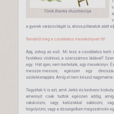
T
v
Török Bianka illusztrációja
a
v
a gyerek varázsvilágát is, ahova pillanatok alatt e
Rendeld meg a csodálatos mesekönyvet itt!
Ajaj, zuhog az eső.. Mi lesz a csodálatos kerti
festékes vödrével, a szerszámos ládával? Szer
egy.. Hát igen, nem kertelünk, egy mesekönyv. És
messze-messze, egészen egy dinoszaur
születésnapjára. Amíg el nem készül nagymama 
Tegyétek ti is azt, amit Jerkó és kedvenc kiskutyá
amennyit csak tudtok egészen addig, am
vakációzni, vagy kalózokkal sakkozni, va
hógolyózni, vagy a dzsungelben megszámolni egy 