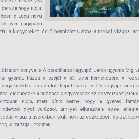
dör kék festék (és
 persze hogy tudja:
 ebben a Lapu nevű
atuk van: nagypapa
 érti a kisgyereket, és ő bennfentes abba a mesei világba, a
 bizalom könyve is A csodálatos nagyapó. Jerkó ugyanis ízig-v
ai gyerek: húzza a száját a túl kicsi homokozóra, a rozsd
ozoga biciklire és az ütött-kopott kádra is. De nagyapó nem i
zon, elég lesz-e a duzzogó kisgyereknek az összetákolt játéks
ontosan tudja, mert bízik benne, hogy a gyerek fantázi
indenből olyat varázsol, amilyet elkészíteni sose lehetne
sodák világa a gyerekben lakik, nem az eszközben, és ezt nag
eg is mutatja Jerkónak.