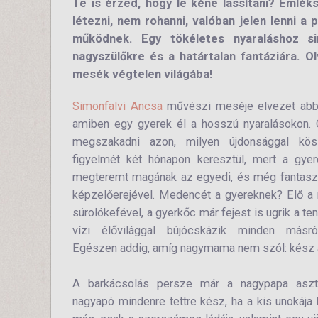
Te is érzed, hogy le kéne lassítani? Emlék
létezni, nem rohanni, valóban jelen lenni a
működnek. Egy tökéletes nyaraláshoz s
nagyszülőkre és a határtalan fantáziára. O
mesék végtelen világába!
Simonfalvi Ancsa
művészi meséje elvezet abba
amiben egy gyerek él a hosszú nyaralásokon. 
megszakadni azon, milyen újdonsággal kö
figyelmét két hónapon keresztül, mert a gye
megteremt magának az egyedi, és még fantasz
képzelőerejével. Medencét a gyereknek? Elő a 
súrolókefével, a gyerkőc már fejest is ugrik a te
vízi élővilággal bújócskázik minden másró
Egészen addig, amíg nagymama nem szól: kész a
A barkácsolás persze már a nagypapa aszta
nagyapó mindenre tettre kész, ha a kis unokája 