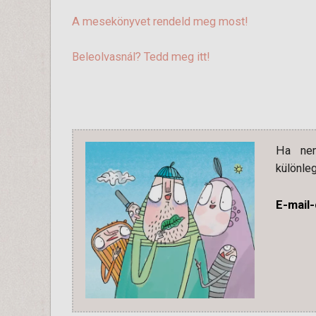
A mesekönyvet rendeld meg most!
Beleolvasnál? Tedd meg itt!
Ha nem
különleg
E-mail