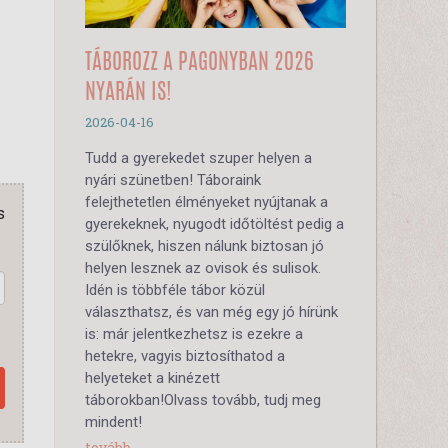
TÁBOROZZ A PAGONYBAN 2026
NYARÁN IS!
2026-04-16
Tudd a gyerekedet szuper helyen a
nyári szünetben! Táboraink
felejthetetlen élményeket nyújtanak a
s
gyerekeknek, nyugodt időtöltést pedig a
szülőknek, hiszen nálunk biztosan jó
helyen lesznek az ovisok és sulisok.
Idén is többféle tábor közül
választhatsz, és van még egy jó hírünk
is: már jelentkezhetsz is ezekre a
hetekre, vagyis biztosíthatod a
helyeteket a kinézett
táborokban!Olvass tovább, tudj meg
mindent!
tovább...