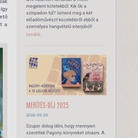
sak
megjelent kötetekből. Kik ők a
így
színpadon túl? Ismerd meg a két
ető
előadóművészt közelebbről ebből a
t a
személyes hangvételű interjúból!
tovább...
MERÍTÉS-DÍJ 2025
2026-05-29
Szuper dolog látni, hogy mennyien
szerettek Pagony-könyveket olvasni. A