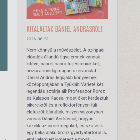
KITÁLALTAK DÁNIEL ANDRÁSRÓL!
2026-06-23
Nem könnyű a művészélet. A színpadi
előadók állandó figyelemnek vannak
kitéve, napról napra teljesíteniük kell,
hozni a mindig magas színvonalat.
Dániel András legújabb könyveinek
középpontjában a Tyúkláb Varieté két
legendás sztárja áll: Professzor Porcz
és Kalapos Kacsa, most őket kérdeztük
sikereikről és a reflektorfényen túli
életükről. Elárulták, milyen viszonyban
vannak Dániel Andrással, hogyan
kezelik az ismertségüket, és szó esik
egy béka alakú bronz gyertyatartóról is,
ami valamiért kimaradt a most