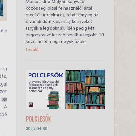
Merítés-díj a Moly.hu könyves
közösségi oldal felhasználói által
megítélt irodalmi díj, tehát tényleg az
olvasók döntik el, mely könyveket
tartják a legjobbnak. Idén pedig két
mibe
pagonyos kötet is bekerült a legjobb 10
közé, nézd meg, melyek azok!
tovább...
érig
ás,
zgul
zer:
ája
. A
yapó
POLCLESŐK
2026-04-30