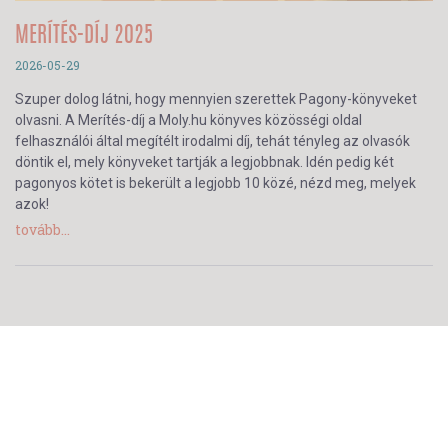
MERÍTÉS-DÍJ 2025
2026-05-29
Szuper dolog látni, hogy mennyien szerettek Pagony-könyveket
olvasni. A Merítés-díj a Moly.hu könyves közösségi oldal
felhasználói által megítélt irodalmi díj, tehát tényleg az olvasók
döntik el, mely könyveket tartják a legjobbnak. Idén pedig két
pagonyos kötet is bekerült a legjobb 10 közé, nézd meg, melyek
azok!
tovább...