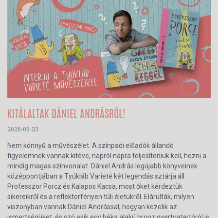
KITÁLALTAK DÁNIEL ANDRÁSRÓL!
2026-06-23
Nem könnyű a művészélet. A színpadi előadók állandó
figyelemnek vannak kitéve, napról napra teljesíteniük kell, hozni a
mindig magas színvonalat. Dániel András legújabb könyveinek
középpontjában a Tyúkláb Varieté két legendás sztárja áll:
Professzor Porcz és Kalapos Kacsa, most őket kérdeztük
sikereikről és a reflektorfényen túli életükről. Elárulták, milyen
viszonyban vannak Dániel Andrással, hogyan kezelik az
ismertségüket, és szó esik egy béka alakú bronz gyertyatartóról is,