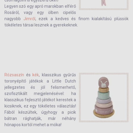
csomagolni is egyszerű őket!
Legyen szó egy apró marokban elférő
Rosáról, vagy egy ölben cipelős
nagyobb
Jimről
, ezek a kedves és finom kialakítású plüssök
tökéletes társai lesznek a gyerekeknek.
Rózsaszín
és
kék
, klasszikus gyűrűs
toronyépítő játékok a Little Dutch
jellegzetes és jól felismerhető,
szofisztikált megjelenésével: ha
klasszikus fejlesztő játékot kerestek a
kicsiknek, ez egy tökéletes választás!
Fából készültek, úgyhogy a picik
bátran rághatják, már néhány
hónapos kortól mehet a móka!