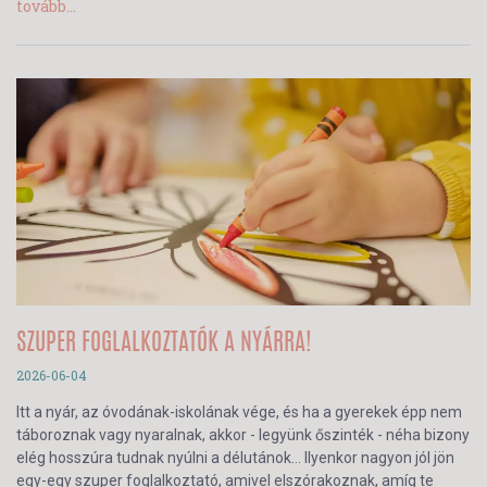
tovább...
SZUPER FOGLALKOZTATÓK A NYÁRRA!
2026-06-04
Itt a nyár, az óvodának-iskolának vége, és ha a gyerekek épp nem
táboroznak vagy nyaralnak, akkor - legyünk őszinték - néha bizony
elég hosszúra tudnak nyúlni a délutánok… Ilyenkor nagyon jól jön
egy-egy szuper foglalkoztató, amivel elszórakoznak, amíg te