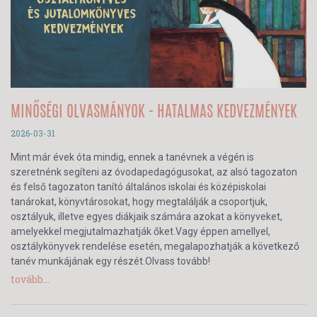
MINŐSÉGI OLVASMÁNYOK - HATALMAS KEDVEZMÉNYEK
2026-03-31
Mint már évek óta mindig, ennek a tanévnek a végén is
szeretnénk segíteni az óvodapedagógusokat, az alsó tagozaton
és felső tagozaton tanító általános iskolai és középiskolai
tanárokat, könyvtárosokat, hogy megtalálják a csoportjuk,
osztályuk, illetve egyes diákjaik számára azokat a könyveket,
amelyekkel megjutalmazhatják őket.Vagy éppen amellyel,
osztálykönyvek rendelése esetén, megalapozhatják a következő
tanév munkájának egy részét.Olvass tovább!
tovább...