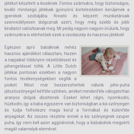
játékot készített a kicsiknek. Fontos számukra, hogy biztonságos,
kiváló minőségű játékaik gyönyörű kivitelezésben kerüljenek a
gyerekek szobájába. Kreatív és képzett munkatársaik
szenvedélyesen dolgoznak azért, hogy még szebb és jobb
kínálatot valósítsanak meg. Mi pedig nagyon-nagyon örülünk, hogy
számunkra is elérhetőek ezek a csodaszép és hasznos játékok!
Egészen apró babáknak nehéz
hasznos ajándékot választani, hiszen
a napjaikat többnyire nézelődéssel és
pihengetéssel töltik. A Little Dutch
játékai pontosan ezekben a nagyon
fontos tevékenységekben segítik a
piciket. Most már beszerezhettek nálunk pihe-puha
játszószőnyeget kétféle színben, amiket mindenféle válogatottan
aranyos dolgok díszítenek. Ezeket lehet rágni, nyomkodni,
húzkodni, így a baba egyszerre van biztonságban a kis szőnyegen
és tudja felfedezni maga körül a formákat és különféle
anyagokat. Az összes részlete ennek a kis szőnyegnek szuper
puha, így nem kell azon aggódnotok, hogy a kisbabátok megsérti
magát valamelyik elemével.