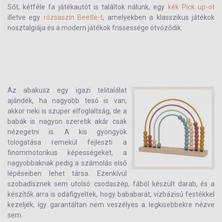
Sőt, kétféle fa játékautót is találtok nálunk, egy
kék Pick up-ot
illetve egy
rózsaszín Beetle-t
, amelyekben a klasszikus játékok
nosztalgiája és a modern játékok frissessége ötvöződik.
Az abakusz egy igazi telitalálat
ajándék, ha nagyobb tesó is van,
akkor neki is szuper elfoglaltság, de a
babák is nagyon szeretik akár csak
nézegetni is. A kis gyöngyök
tologatása remekül fejleszti a
finommotorikus képességeket, a
nagyobbaknak pedig a számolás első
lépéseiben lehet társa. Ezenkívül
szobadísznek sem utolsó: csodaszép, fából készült darab, és a
készítők arra is odafigyeltek, hogy bababarát, vízbázisú festékkel
kezeljék, így garantáltan nem veszélyes a legkisebbekre nézve
sem.