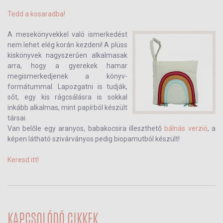
Tedd a kosaradba!
A mesekönyvekkel való ismerkedést
nem lehet elég korán kezdeni! A plüss
kiskönyvek nagyszerűen alkalmasak
arra, hogy a gyerekek hamar
megismerkedjenek a könyv-
formátummal. Lapozgatni is tudják,
sőt, egy kis rágcsálásra is sokkal
inkább alkalmas, mint papírból készült
társai.
Van belőle egy aranyos, babakocsira illeszthető
bálnás verzió
, a
képen látható szivárványos pedig biopamutból készült!
Keresd itt!
KAPCSOLÓDÓ CIKKEK