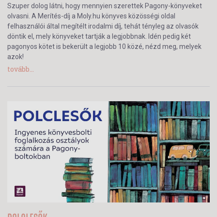
Szuper dolog látni, hogy mennyien szerettek Pagony-könyveket
olvasni. A Merítés-díj a Moly.hu könyves közösségi oldal
felhasználói által megítélt irodalmi díj, tehát tényleg az olvasók
döntik el, mely könyveket tartják a legjobbnak. Idén pedig két
pagonyos kötet is bekerült a legjobb 10 közé, nézd meg, melyek
azok!
tovább...