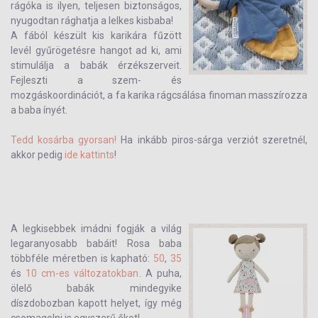
rágóka is ilyen, teljesen biztonságos,
nyugodtan rághatja a lelkes kisbaba!
A fából készült kis karikára fűzött
levél gyűrögetésre hangot ad ki, ami
stimulálja a babák érzékszerveit.
Fejleszti a szem- és
mozgáskoordinációt, a fa karika rágcsálása finoman masszírozza
a baba ínyét.
Tedd kosárba gyorsan!
Ha inkább piros-sárga verziót szeretnél,
akkor pedig
ide kattints
!
A legkisebbek
imádni fogják a világ
legaranyosabb babáit! Rosa baba
többféle méretben is kapható:
50
,
35
és
10 cm-es változatokban
. A puha,
ölelő babák mindegyike
díszdobozban kapott helyet, így még