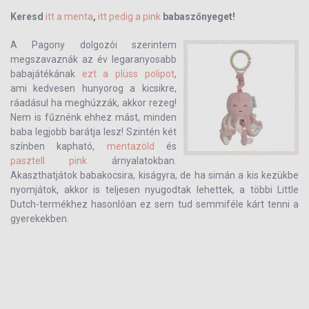
Keresd
itt a menta
,
itt pedig a pink
babaszőnyeget!
A Pagony dolgozói szerintem
megszavaznák az év legaranyosabb
babajátékának
ezt a plüss polipot
,
ami kedvesen hunyorog a kicsikre,
ráadásul ha meghúzzák, akkor rezeg!
Nem is fűznénk ehhez mást, minden
baba legjobb barátja lesz! Szintén két
színben kapható,
mentazöld
és
pasztell pink
árnyalatokban.
Akaszthatjátok babakocsira, kiságyra, de ha simán a kis kezükbe
nyomjátok, akkor is teljesen nyugodtak lehettek, a többi Little
Dutch-termékhez hasonlóan ez sem tud semmiféle kárt tenni a
gyerekekben.