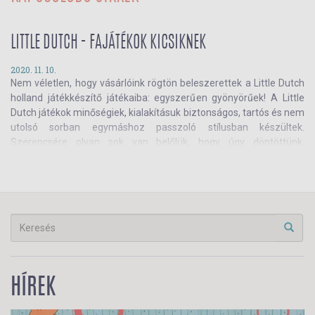
LITTLE DUTCH - FAJÁTÉKOK KICSIKNEK
2020. 11. 10.
Nem véletlen, hogy vásárlóink rögtön beleszerettek a Little Dutch
holland játékkészítő játékaiba: egyszerűen gyönyörűek! A Little
Dutch játékok minőségiek, kialakításuk biztonságos, tartós és nem
utolsó sorban egymáshoz passzoló stílusban készültek.
Szerencsére olyan sok van belőlük, hogy úgy döntöttünk,
korosztályokra bontjuk őket - ebben a szemlében a 2 éven
felülieknek szánt játékokat találod.
HÍREK