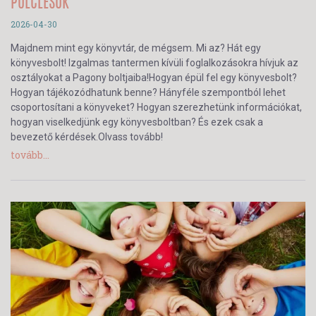
POLCLESŐK
2026-04-30
Majdnem mint egy könyvtár, de mégsem. Mi az? Hát egy
könyvesbolt! Izgalmas tantermen kívüli foglalkozásokra hívjuk az
osztályokat a Pagony boltjaiba!Hogyan épül fel egy könyvesbolt?
Hogyan tájékozódhatunk benne? Hányféle szempontból lehet
csoportosítani a könyveket? Hogyan szerezhetünk információkat,
hogyan viselkedjünk egy könyvesboltban? És ezek csak a
bevezető kérdések.Olvass tovább!
tovább...