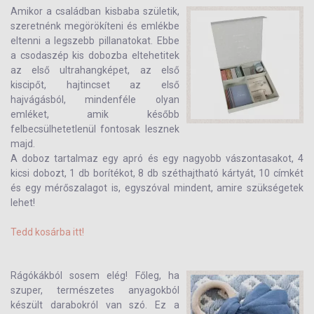
Amikor a családban kisbaba születik,
szeretnénk megörökíteni és emlékbe
eltenni a legszebb pillanatokat. Ebbe
a csodaszép kis dobozba eltehetitek
az első ultrahangképet, az első
kiscipőt, hajtincset az első
hajvágásból, mindenféle olyan
emléket, amik később
felbecsülhetetlenül fontosak lesznek
majd.
A doboz tartalmaz egy apró és egy nagyobb vászontasakot, 4
kicsi dobozt, 1 db borítékot, 8 db széthajtható kártyát, 10 címkét
és egy mérőszalagot is, egyszóval mindent, amire szükségetek
lehet!
Tedd kosárba itt!
Rágókákból sosem elég! Főleg, ha
szuper, természetes anyagokból
készült darabokról van szó. Ez a