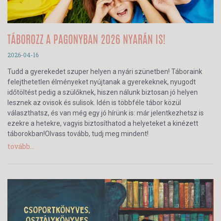
TÁBOROZZ A PAGONYBAN 2026 NYARÁN IS!
2026-04-16
Tudd a gyerekedet szuper helyen a nyári szünetben! Táboraink
felejthetetlen élményeket nyújtanak a gyerekeknek, nyugodt
időtöltést pedig a szülőknek, hiszen nálunk biztosan jó helyen
lesznek az ovisok és sulisok. Idén is többféle tábor közül
választhatsz, és van még egy jó hírünk is: már jelentkezhetsz is
ezekre a hetekre, vagyis biztosíthatod a helyeteket a kinézett
táborokban!Olvass tovább, tudj meg mindent!
tovább...