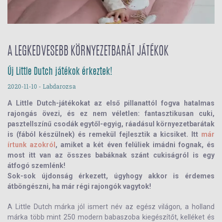
A LEGKEDVESEBB KÖRNYEZETBARÁT JÁTÉKOK
Új Little Dutch játékok érkeztek!
2020-11-10
- Labdarozsa
A Little Dutch-játékokat az első pillanattól fogva hatalmas
rajongás övezi, és ez nem véletlen: fantasztikusan cuki,
pasztellszínű csodák egytől-egyig, ráadásul környezetbarátak
is (fából készülnek) és remekül fejlesztik a kicsiket. Itt
már
írtunk azokról
, amiket a két éven felüliek imádni fognak, és
most itt van az összes babáknak szánt cukiságról is egy
átfogó szemlénk!
Sok-sok újdonság érkezett, úgyhogy akkor is érdemes
átböngészni, ha már régi rajongók vagytok!
A Little Dutch márka jól ismert név az egész világon, a holland
márka több mint 250 modern babaszoba kiegészítőt, kelléket és