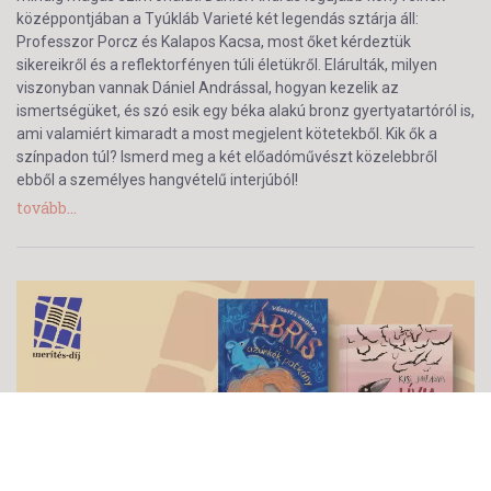
középpontjában a Tyúkláb Varieté két legendás sztárja áll:
Professzor Porcz és Kalapos Kacsa, most őket kérdeztük
sikereikről és a reflektorfényen túli életükről. Elárulták, milyen
viszonyban vannak Dániel Andrással, hogyan kezelik az
ismertségüket, és szó esik egy béka alakú bronz gyertyatartóról is,
ami valamiért kimaradt a most megjelent kötetekből. Kik ők a
színpadon túl? Ismerd meg a két előadóművészt közelebbről
ebből a személyes hangvételű interjúból!
tovább...