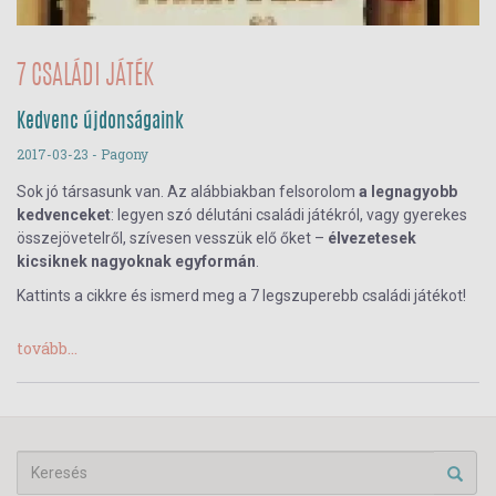
7 CSALÁDI JÁTÉK
Kedvenc újdonságaink
2017-03-23
- Pagony
Sok jó társasunk van. Az alábbiakban felsorolom
a legnagyobb
kedvenceket
: legyen szó délutáni családi játékról, vagy gyerekes
összejövetelről, szívesen vesszük elő őket –
élvezetesek
kicsiknek nagyoknak egyformán
.
Kattints a cikkre és ismerd meg a 7 legszuperebb családi játékot!
tovább...