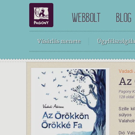
WEBBOLT
BLOG
Vásárlás menete
Ügyfélszolgála
Vadadi 
Az
Pagony K
128 oldal
Szille k
súlyos 
Valaholr
Dió Val