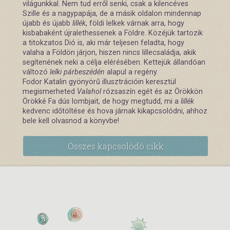
világunkkal. Nem tud erről senki, csak a kilencéves
Szille és a nagypapája, de a másik oldalon mindennap
újabb és újabb
lillék
, földi lelkek várnak arra, hogy
kisbabaként újralethessenek a Földre. Közéjük tartozik
a titokzatos Dió is, aki már teljesen feladta, hogy
valaha a Földön járjon, hiszen nincs lillecsaládja, akik
segítenének neki a célja elérésében. Kettejük állandóan
változó
lelki párbeszédén
alapul a regény.
Fodor Katalin gyönyörű illusztrációin keresztül
megismerheted
Valahol
rózsaszín egét és az Örökkön
Örökké Fa dús lombjait, de hogy megtudd, mi a
lillék
kedvenc időtöltése és hova járnak kikapcsolódni, ahhoz
bele kell olvasnod a könyvbe!
Összes kapcsolódó cikk