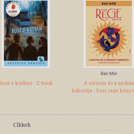
Bán Mór
Busz a ködben - E-book
A sólyom és a sárká
háborúja - Ezer rege könyv
Cikkek