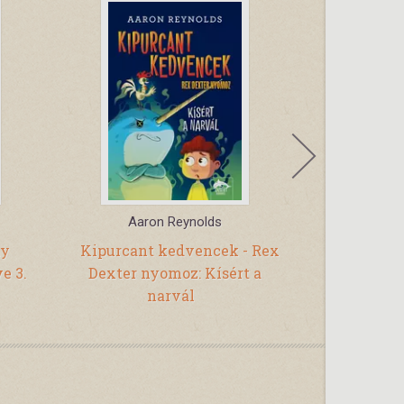
Aaron Reynolds
Wé
ny
Kipurcant kedvencek - Rex
Öröksz
e 3.
Dexter nyomoz: Kísért a
narvál