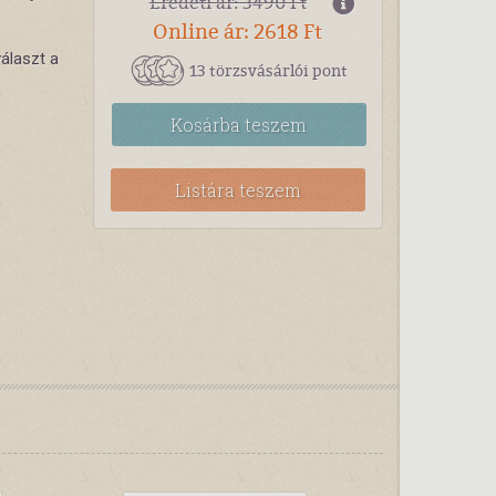
Eredeti ár: 3490 Ft
Online ár: 2618 Ft
álaszt a
13 törzsvásárlói pont
Kosárba
teszem
Listára teszem