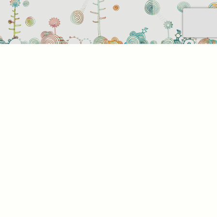
t be
z. Az
az Ön
. Az
l,
tson
alunk