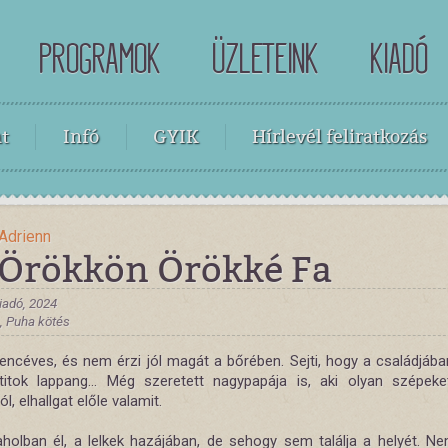
PROGRAMOK
ÜZLETEINK
KIADÓ
t
Infó
GYIK
Hírlevél feliratkozás
Adrienn
 Örökkön Örökké Fa
iadó, 2024
 , Puha kötés
ilencéves, és nem érzi jól magát a bőrében. Sejti, hogy a családjáb
titok lappang... Még szeretett nagypapája is, aki olyan szépek
ól, elhallgat előle valamit.
aholban él, a lelkek hazájában, de sehogy sem találja a helyét. Ne