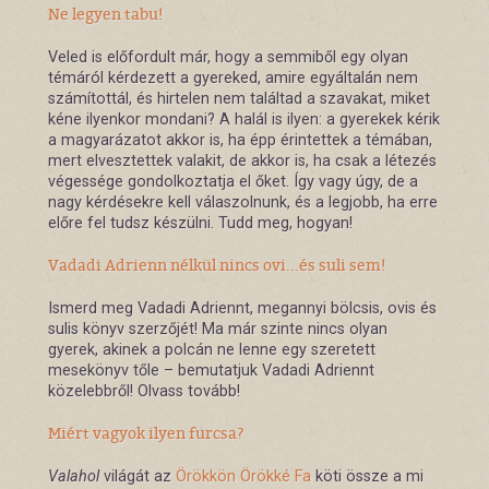
Ne legyen tabu!
Veled is előfordult már, hogy a semmiből egy olyan
témáról kérdezett a gyereked, amire egyáltalán nem
számítottál, és hirtelen nem találtad a szavakat, miket
kéne ilyenkor mondani? A halál is ilyen: a gyerekek kérik
a magyarázatot akkor is, ha épp érintettek a témában,
mert elvesztettek valakit, de akkor is, ha csak a létezés
végessége gondolkoztatja el őket. Így vagy úgy, de a
nagy kérdésekre kell válaszolnunk, és a legjobb, ha erre
előre fel tudsz készülni. Tudd meg, hogyan!
Vadadi Adrienn nélkül nincs ovi...és suli sem!
Ismerd meg Vadadi Adriennt, megannyi bölcsis, ovis és
sulis könyv szerzőjét! Ma már szinte nincs olyan
gyerek, akinek a polcán ne lenne egy szeretett
mesekönyv tőle – bemutatjuk Vadadi Adriennt
közelebbről! Olvass tovább!
Miért vagyok ilyen furcsa?
Valahol
világát az
Örökkön Örökké Fa
köti össze a mi