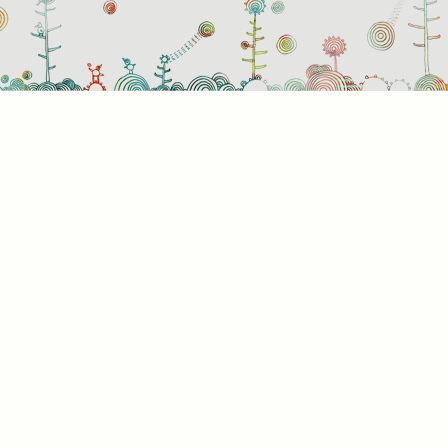
Süti
Mik
Amik
a bö
info
álta
info
képe
hogy
rész
a kü
süti