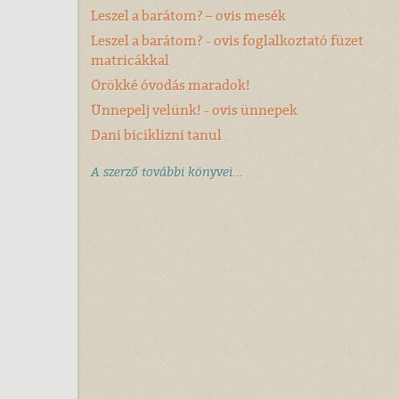
Leszel a barátom? – ovis mesék
Leszel a barátom? - ovis foglalkoztató füzet
matricákkal
Örökké óvodás maradok!
Ünnepelj velünk! - ovis ünnepek
Dani biciklizni tanul
A szerző további könyvei...