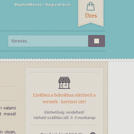
Bejelentkezés
Regisztráció
Üres
Ezekben a boltokban elérhető a
termék - kattints ide!
an valami
Elérhetőség: rendelhető
et mesél
Várható szállítási idő: 3- 5 munkanap
m olyan,