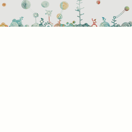
használati beállítások
 azok a sütik?
or ellátogat egy weboldalra, az információkat tárolhat vagy gyűjthe
ngészőjéről, amit az esetek többségében sütik segítségével vége
rmációk vonatkozhatnak Önre mint felhasználóra, a preferenciáira, 
l használt eszközre vagy az oldal elvárt működésének biztosítására
rmáció általában nem alkalmas az Ön közvetlen azonosítására, de
s Önnek személyre szabottabb internetélményt nyújtani. Ön dönti e
 engedélyezi-e meghatározott típusú sütik használatát. További
letekért vagy az alapértelmezett beállítások módosításához kattin
lönböző kategóriák fejlécére. Tudnia kell azonban, hogy néhány
típus blokkolása érintheti az oldal használatának élményét és az ált