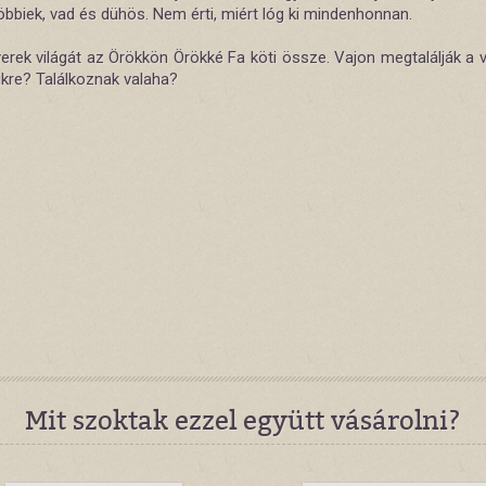
öbbiek, vad és dühös. Nem érti, miért lóg ki mindenhonnan.
erek világát az Örökkön Örökké Fa köti össze. Vajon megtalálják a v
ikre? Találkoznak valaha?
Mit szoktak ezzel együtt vásárolni?