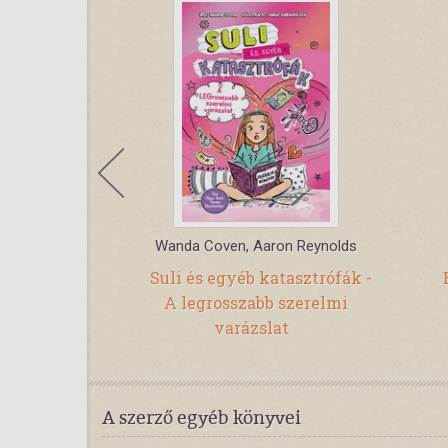
ikó
Wanda Coven, Aaron Reynolds
ó - E-book
Suli és egyéb katasztrófák -
A legrosszabb szerelmi
varázslat
A szerző egyéb könyvei