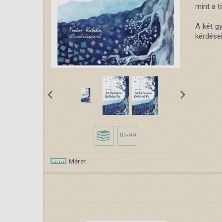
mint a t
A két gy
kérdése
10-99
Méret