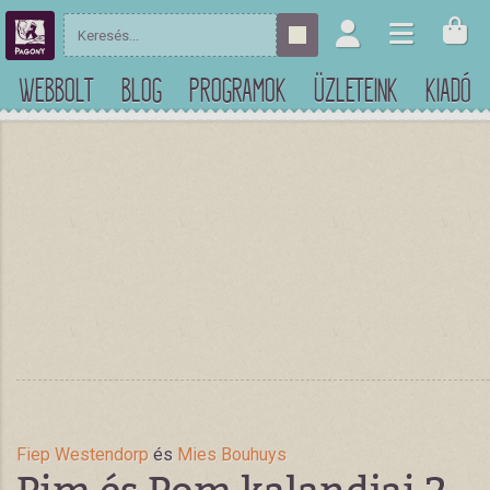
WEBBOLT
BLOG
PROGRAMOK
ÜZLETEINK
KIADÓ
Fiep Westendorp
és
Mies Bouhuys
Pim és Pom kalandjai 2. 