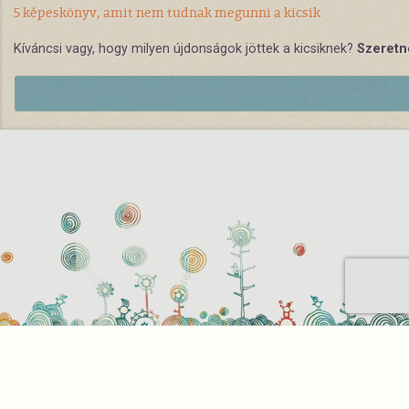
5 képeskönyv, amit nem tudnak megunni a kicsik
Kíváncsi vagy, hogy milyen újdonságok jöttek a kicsiknek?
Szeretné