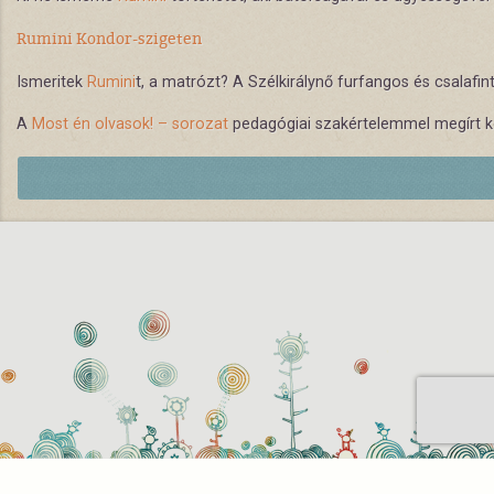
Rumini Kondor-szigeten
Ismeritek
Rumini
t, a matrózt? A Szélkirálynő furfangos és csalafi
A
Most én olvasok! – sorozat
pedagógiai szakértelemmel megírt kö