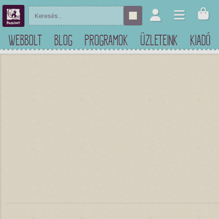
WEBBOLT
BLOG
PROGRAMOK
ÜZLETEINK
KIADÓ