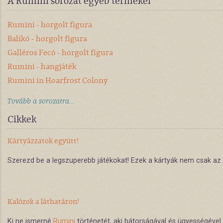
A Rumini sorozat egyéb termékei
Rumini - horgolt figura
Balikó - horgolt figura
Galléros Fecó - horgolt figura
Rumini - hangjáték
Rumini in Hoarfrost Colony
Tovább a sorozatra...
Cikkek
Kártyázzatok együtt!
Szerezd be a legszuperebb játékokat! Ezek a kártyák nem csak az ü
Kalózok a láthatáron!
Ki ne ismerné
Rumini
történetét, aki bátorságával és ügyességével