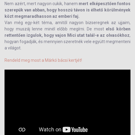
Nem azért, mert nagyon cukik, hanem
mert elképesztően fontos
szerepük van abban, hogy hosszú távon is élhető körülmények
közt megmaradhasson az emberi faj.
Van még egy-két téma, amitől nagyon bizseregnek az ujjaim,
hogy muszáj lenne minél előbb megírni. De most
első körben
rettentően izgulok, hogy vajon Mici utat talál-e az olvasókhoz
,
hogyan fogadják, és mennyien szeretnék vele együtt megmenteni
a világot.
Rendeld meg most a Márkó bácsi kertjét!