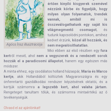
értően kinyíló kisgyerek szemével
nézzünk körbe és figyeljük, hogy
milyen olyan folyamatok, trendek
vannak, amiből mi is
összeválogathatunk egy saját kis
világmegmentő csomagot
, és
tudunk kapcsolódni pontokon, amihez
kedvet érzünk,
közel áll hozzánk, és
Agócs Írisz illusztrációja
nem megvalósíthatatlan.
Mici ebben az első részben egy
fura
kert
ről mesél, ahol
nem a vegyszerek és a rendezett sorok
hozzák el a paradicsomi állapotot
, hanem egy egészen más
módszer.
A minta ehhez, egy csodálatos holland házaspár,
Maria és Marco
kertje
, akik Hollandiából költöztek Magyarországra és egy
önfenntartó gazdálkodási rendszer képzésének oktatói, és a
kertjük számomra
a legszebb kert, ahol valaha jártam.
Rengeteget tanultam tőlük, és számomra mintaértékű az ő
tevékenységük.
Olvasd el az ajánlónkat!