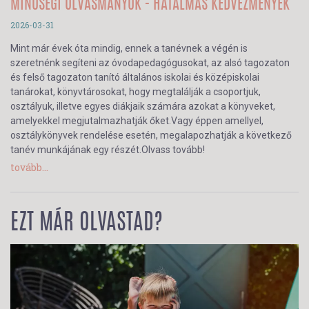
MINŐSÉGI OLVASMÁNYOK - HATALMAS KEDVEZMÉNYEK
2026-03-31
Mint már évek óta mindig, ennek a tanévnek a végén is
szeretnénk segíteni az óvodapedagógusokat, az alsó tagozaton
és felső tagozaton tanító általános iskolai és középiskolai
tanárokat, könyvtárosokat, hogy megtalálják a csoportjuk,
osztályuk, illetve egyes diákjaik számára azokat a könyveket,
amelyekkel megjutalmazhatják őket.Vagy éppen amellyel,
osztálykönyvek rendelése esetén, megalapozhatják a következő
tanév munkájának egy részét.Olvass tovább!
tovább...
EZT MÁR OLVASTAD?