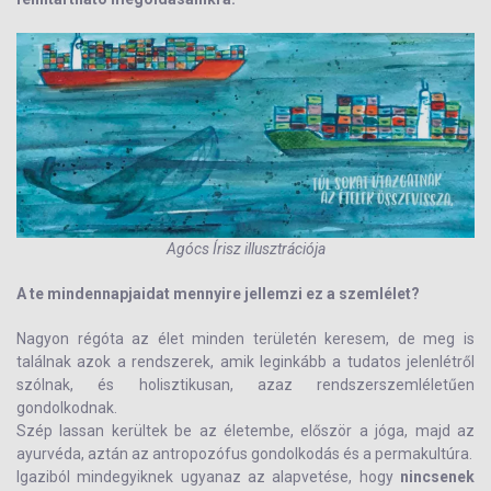
Agócs Írisz illusztrációja
A te mindennapjaidat mennyire jellemzi ez a szemlélet?
Nagyon régóta az élet minden területén keresem, de meg is
találnak azok a rendszerek, amik leginkább a tudatos jelenlétről
szólnak, és holisztikusan, azaz rendszerszemléletűen
gondolkodnak.
Szép lassan kerültek be az életembe, először a jóga, majd az
ayurvéda, aztán az antropozófus gondolkodás és a permakultúra.
Igaziból mindegyiknek ugyanaz az alapvetése, hogy
nincsenek