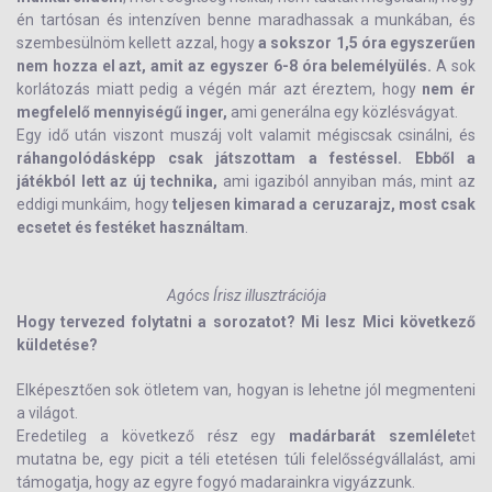
én tartósan és intenzíven benne maradhassak a munkában, és
szembesülnöm kellett azzal, hogy
a sokszor 1,5 óra egyszerűen
nem hozza el azt, amit az egyszer 6-8 óra belemélyülés.
A sok
korlátozás miatt pedig a végén már azt éreztem, hogy
nem ér
megfelelő mennyiségű inger,
ami generálna egy közlésvágyat.
Egy idő után viszont muszáj volt valamit mégiscsak csinálni, és
ráhangolódásképp csak játszottam a festéssel. Ebből a
játékból lett az új technika,
ami igaziból annyiban más, mint az
eddigi munkáim, hogy
teljesen kimarad a ceruzarajz, most csak
ecsetet és festéket használtam
.
Agócs Írisz illusztrációja
Hogy tervezed folytatni a sorozatot? Mi lesz Mici következő
küldetése?
Elképesztően sok ötletem van, hogyan is lehetne jól megmenteni
a világot.
Eredetileg a következő rész egy
madárbarát szemlélet
et
mutatna be, egy picit a téli etetésen túli felelősségvállalást, ami
támogatja, hogy az egyre fogyó madarainkra vigyázzunk.