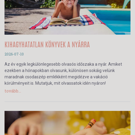
KIHAGYHATATLAN KÖNYVEK A NYÁRRA
2026-07-10
Az év egyik legkülönlegesebb olvasós időszaka a nyár. Amiket
ezekben a hónapokban olvasunk, különösen sokáig velünk
maradnak csodaszép emlékként megidézve a vakáció
körülményeit is. Mutatjuk, mit olvassatok idén nyáron!
tovább...