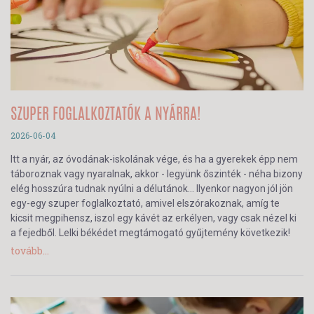
SZUPER FOGLALKOZTATÓK A NYÁRRA!
2026-06-04
Itt a nyár, az óvodának-iskolának vége, és ha a gyerekek épp nem
táboroznak vagy nyaralnak, akkor - legyünk őszinték - néha bizony
elég hosszúra tudnak nyúlni a délutánok… Ilyenkor nagyon jól jön
egy-egy szuper foglalkoztató, amivel elszórakoznak, amíg te
kicsit megpihensz, iszol egy kávét az erkélyen, vagy csak nézel ki
a fejedből. Lelki békédet megtámogató gyűjtemény következik!
tovább...