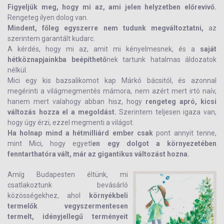
Figyeljük meg, hogy mi az, ami jelen helyzetben előrevivő.
Rengeteg ilyen dolog van.
Mindent, főleg egyszerre nem tudunk megváltoztatni,
az
szerintem garantált kudarc.
A kérdés, hogy mi az, amit mi kényelmesnek, és a
saját
hétköznapjainkba beépíthető
nek tartunk hatalmas áldozatok
nélkül.
Mici egy kis bazsalikomot kap Márkó bácsitól, és azonnal
megérinti a világmegmentés mámora, nem azért mert irtó naív,
hanem mert valahogy abban hisz, hogy
rengeteg apró, kicsi
változás hozza el a megoldást.
Szerintem teljesen igaza van,
hogy úgy érzi, ezzel megmenti a világot.
Ha holnap mind a hétmilliárd ember csak
pont annyit tenne,
mint Mici, hogy egyetl
en egy dolgot a környezetében
fenntarthatóra vált, már az gigantikus változást hozna.
Amíg Budapesten éltünk, mi
csatlakoztunk bevásárló
közösségekhez, ahol
környékbeli
termelők vegyszermentesen
termelt, idényjellegű terményeit