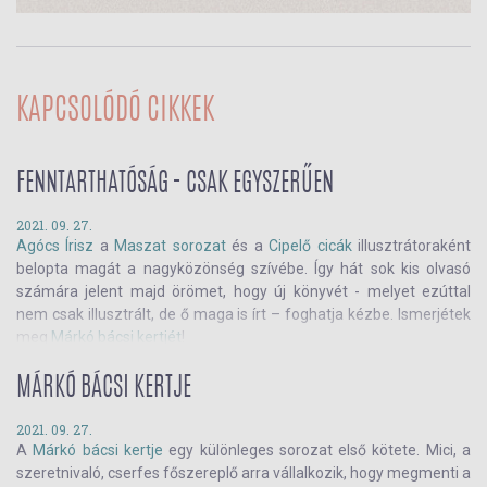
KAPCSOLÓDÓ CIKKEK
FENNTARTHATÓSÁG - CSAK EGYSZERŰEN
2021. 09. 27.
Agócs Írisz
a
Maszat sorozat
és a
Cipelő cicák
illusztrátoraként
belopta magát a nagyközönség szívébe. Így hát sok kis olvasó
számára jelent majd örömet, hogy új könyvét - melyet ezúttal
nem csak illusztrált, de ő maga is írt – foghatja kézbe. Ismerjétek
meg
Márkó bácsi kertjét
!
MÁRKÓ BÁCSI KERTJE
2021. 09. 27.
A
Márkó bácsi kertje
egy különleges sorozat első kötete. Mici, a
szeretnivaló, cserfes főszereplő arra vállalkozik, hogy megmenti a