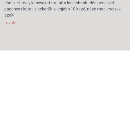
döntik el, mely könyveket tartják a legjobbnak. Idén pedig két
pagonyos kötet is bekerült a legjobb 10 közé, nézd meg, melyek
azok!
tovább...