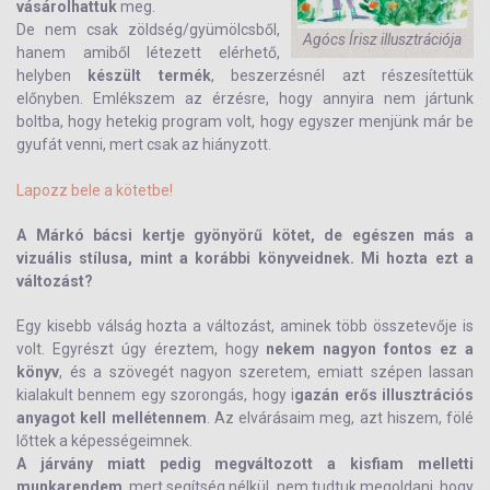
vásárolhattuk
meg.
De nem csak zöldség/gyümölcsből,
Agócs Írisz illusztrációja
hanem amiből létezett elérhető,
helyben
készült termék
, beszerzésnél azt részesítettük
előnyben. Emlékszem az érzésre, hogy annyira nem jártunk
boltba, hogy hetekig program volt, hogy egyszer menjünk már be
gyufát venni, mert csak az hiányzott.
Lapozz bele a kötetbe!
A Márkó bácsi kertje gyönyörű kötet, de egészen más a
vizuális stílusa, mint a korábbi könyveidnek. Mi hozta ezt a
változást?
Egy kisebb válság hozta a változást, aminek több összetevője is
volt. Egyrészt úgy éreztem, hogy
nekem nagyon fontos ez a
könyv
, és a szövegét nagyon szeretem, emiatt szépen lassan
kialakult bennem egy szorongás, hogy i
gazán erős illusztrációs
anyagot kell mellétennem
. Az elvárásaim meg, azt hiszem, fölé
lőttek a képességeimnek.
A járvány miatt pedig megváltozott a kisfiam melletti
munkarendem
, mert segítség nélkül, nem tudtuk megoldani, hogy