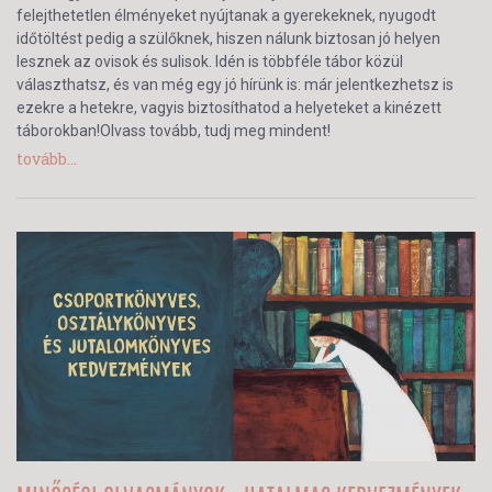
felejthetetlen élményeket nyújtanak a gyerekeknek, nyugodt
időtöltést pedig a szülőknek, hiszen nálunk biztosan jó helyen
lesznek az ovisok és sulisok. Idén is többféle tábor közül
választhatsz, és van még egy jó hírünk is: már jelentkezhetsz is
ezekre a hetekre, vagyis biztosíthatod a helyeteket a kinézett
táborokban!Olvass tovább, tudj meg mindent!
tovább...