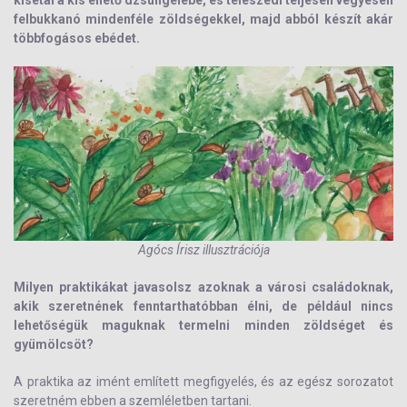
kisétál a kis ehető dzsungelébe, és teleszedi teljesen vegyesen
felbukkanó mindenféle zöldségekkel, majd abból készít akár
többfogásos ebédet.
Agócs Írisz illusztrációja
Milyen praktikákat javasolsz azoknak a városi családoknak,
akik szeretnének fenntarthatóbban élni, de például nincs
lehetőségük maguknak termelni minden zöldséget és
gyümölcsöt?
A praktika az imént említett megfigyelés, és az egész sorozatot
szeretném ebben a szemléletben tartani.