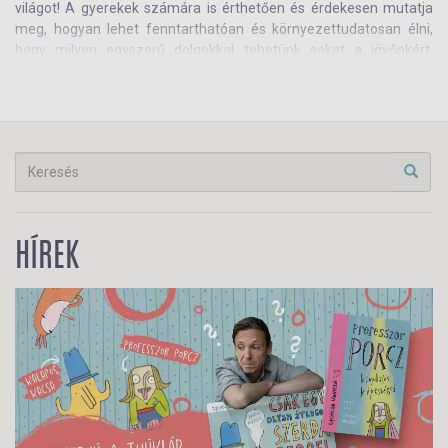
világot! A gyerekek számára is érthetően és érdekesen mutatja
meg, hogyan lehet fenntarthatóan és környezettudatosan élni,
hogy milyen egyszerű dolgokkal tehetünk sokat a jövőnkért.
Lapozz bele
Agócs Írisz
legújabb önálló kötetébe!
HÍREK