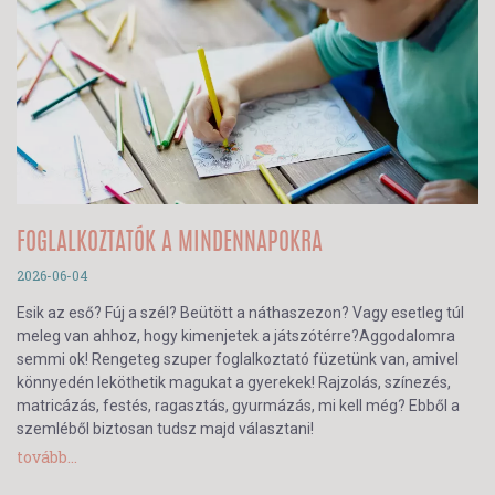
FOGLALKOZTATÓK A MINDENNAPOKRA
2026-06-04
Esik az eső? Fúj a szél? Beütött a náthaszezon? Vagy esetleg túl
meleg van ahhoz, hogy kimenjetek a játszótérre?Aggodalomra
semmi ok! Rengeteg szuper foglalkoztató füzetünk van, amivel
könnyedén leköthetik magukat a gyerekek! Rajzolás, színezés,
matricázás, festés, ragasztás, gyurmázás, mi kell még? Ebből a
szemléből biztosan tudsz majd választani!
tovább...