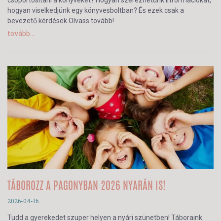
csoportosítani a könyveket? Hogyan szerezhetünk információkat,
hogyan viselkedjünk egy könyvesboltban? És ezek csak a
bevezető kérdések.Olvass tovább!
tovább...
TÁBOROZZ A PAGONYBAN 2026 NYARÁN IS!
2026-04-16
Tudd a gyerekedet szuper helyen a nyári szünetben! Táboraink