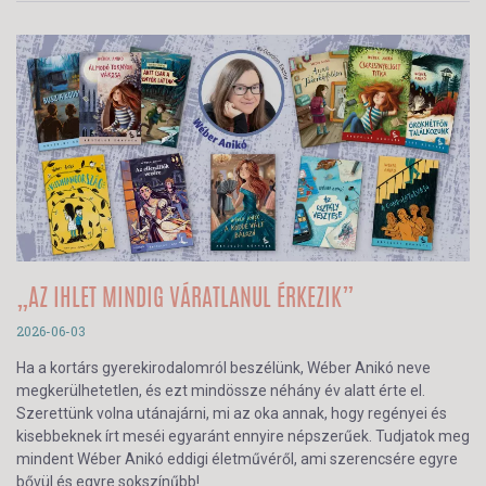
„AZ IHLET MINDIG VÁRATLANUL ÉRKEZIK”
2026-06-03
Ha a kortárs gyerekirodalomról beszélünk, Wéber Anikó neve
megkerülhetetlen, és ezt mindössze néhány év alatt érte el.
Szerettünk volna utánajárni, mi az oka annak, hogy regényei és
kisebbeknek írt meséi egyaránt ennyire népszerűek. Tudjatok meg
mindent Wéber Anikó eddigi életművéről, ami szerencsére egyre
bővül és egyre sokszínűbb!