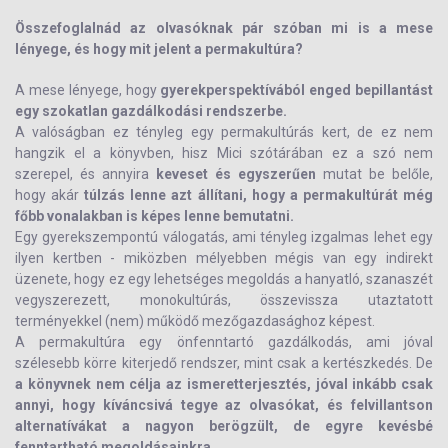
Összefoglalnád az olvasóknak pár szóban mi is a mese
lényege, és hogy mit jelent a permakultúra?
A mese lényege, hogy
gyerekperspektívából enged bepillantást
egy szokatlan gazdálkodási rendszerbe.
A valóságban ez tényleg egy permakultúrás kert, de ez nem
hangzik el a könyvben, hisz Mici szótárában ez a szó nem
szerepel, és annyira
keveset és egyszerűen
mutat be belőle,
hogy akár
túlzás lenne azt állítani, hogy a permakultúrát még
főbb vonalakban is képes lenne bemutatni.
Egy gyerekszempontú válogatás, ami tényleg izgalmas lehet egy
ilyen kertben - miközben mélyebben mégis van egy indirekt
üzenete, hogy ez egy lehetséges megoldás a hanyatló, szanaszét
vegyszerezett, monokultúrás, összevissza utaztatott
terményekkel (nem) működő mezőgazdasághoz képest.
A permakultúra egy önfenntartó gazdálkodás, ami jóval
szélesebb körre kiterjedő rendszer, mint csak a kertészkedés. De
a könyvnek nem célja az ismeretterjesztés, jóval inkább csak
annyi, hogy kíváncsivá tegye az olvasókat, és felvillantson
alternatívákat a nagyon berögzült, de egyre kevésbé
fenntartható megoldásainkra.