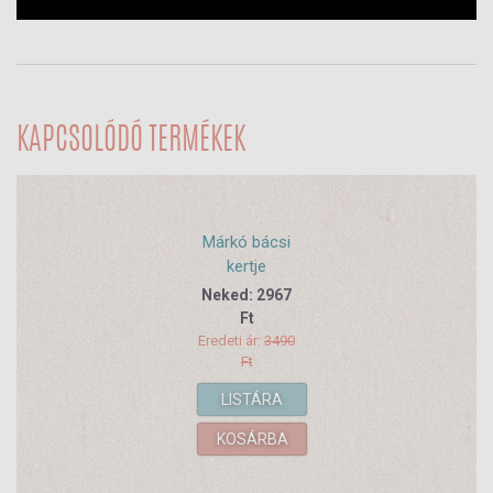
KAPCSOLÓDÓ TERMÉKEK
Márkó bácsi
kertje
Neked: 2967
Ft
Eredeti ár:
3490
Ft
LISTÁRA
KOSÁRBA