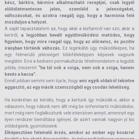
kész, bárkire, bármire alkalmazható receptjei, csak legyél
előítéletmentesen jelen, szemléld a jelenségeket,
változásokat, és azokra reagálj úgy, hogy a harmónia felé
mozduljon a helyzet.
A saját tapasztalatom az, hogy akár a kisfiamról van szó, akár a
kertről,
a legjobban bevált együttműködési metódus, hogy
figyelem, hogy mire reagál úgy, hogy az előrevisz, és pozitiv
irányban történik változás.
Ez leginkább úgy működőképes, ha
egy felmerülő jelenséget többféleképpen képesek vagyunk
meglátni. Erre a kedvenc permakultúrás tételmondatom a legjobb
példa, miszerint
“ha túl sok a csiga, nem sok a csiga, hanem
kevés a kacsa”.
Ennél jobban semmi sem írja le, hogy
ami egyik oldalról tekintve
aggasztó, az egy másik szemszögből egy csodás lehetőség.
Ha konkrétan az kérdés, hogy a kertünk így működik-e, akkor a
válaszom, hogy nálunk nem állt még be önfenntartó működésbe,
mert még nem foglalkoztunk vele intenzíven annyit, amennyit egy
ilyen rendszer beindítása igényel, de azért vannak nagyon jó kis
zöldségeink, gyümölcseink.
Elképesztően felemelő érzés, amikor az ember egy kosárral