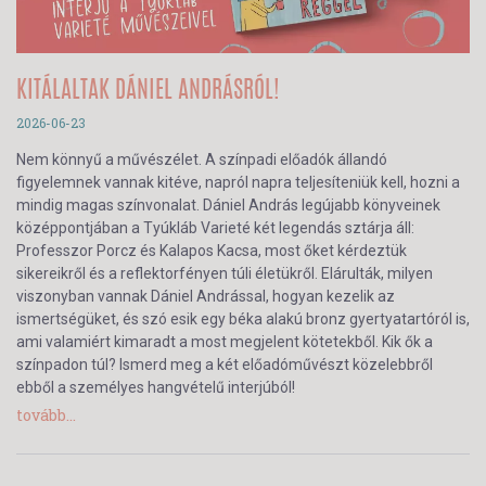
KITÁLALTAK DÁNIEL ANDRÁSRÓL!
2026-06-23
Nem könnyű a művészélet. A színpadi előadók állandó
figyelemnek vannak kitéve, napról napra teljesíteniük kell, hozni a
mindig magas színvonalat. Dániel András legújabb könyveinek
középpontjában a Tyúkláb Varieté két legendás sztárja áll:
Professzor Porcz és Kalapos Kacsa, most őket kérdeztük
sikereikről és a reflektorfényen túli életükről. Elárulták, milyen
viszonyban vannak Dániel Andrással, hogyan kezelik az
ismertségüket, és szó esik egy béka alakú bronz gyertyatartóról is,
ami valamiért kimaradt a most megjelent kötetekből. Kik ők a
színpadon túl? Ismerd meg a két előadóművészt közelebbről
ebből a személyes hangvételű interjúból!
tovább...