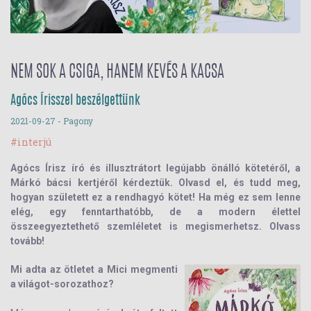
NEM SOK A CSIGA, HANEM KEVÉS A KACSA
Agócs Írisszel beszélgettünk
2021-09-27
- Pagony
#interjú
Agócs Írisz író és illusztrátort legújabb önálló kötetéről, a
Márkó bácsi kertjéről kérdeztük. Olvasd el, és tudd meg,
hogyan született ez a rendhagyó kötet! Ha még ez sem lenne
elég, egy fenntarthatóbb, de a modern élettel
összeegyeztethető szemléletet is megismerhetsz. Olvass
tovább!
Mi adta az ötletet a Mici megmenti
a világot-sorozathoz?