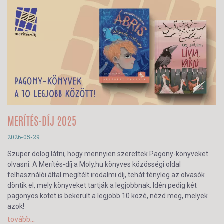
MERÍTÉS-DÍJ 2025
2026-05-29
Szuper dolog látni, hogy mennyien szerettek Pagony-könyveket
olvasni. A Merítés-díj a Moly.hu könyves közösségi oldal
felhasználói által megítélt irodalmi díj, tehát tényleg az olvasók
döntik el, mely könyveket tartják a legjobbnak. Idén pedig két
pagonyos kötet is bekerült a legjobb 10 közé, nézd meg, melyek
azok!
tovább...