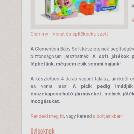
p
R
Clemmy - Vonat és építőkocka szett
A Clementoni Baby Soft készleteinek segítségév
biztonságosan játszhatnak!
A soft játékok p
léphetünk, mégsem esik semmi bajunk!
A készletben 4 darab vagont találsz, amikből 
es vonat lesz.
A picik pedig imádják 
összekapcsolható járműveket, melyek játék
mozgásukat.
Rendeld meg itt
, vagy keresd
a boltjainkban
!
Ovisoknak