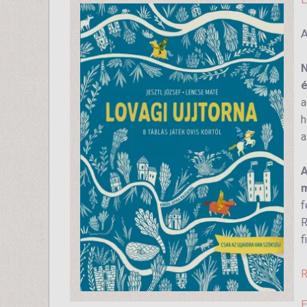
A
N
é
a
h
a
A
m
f
R
f
R
E