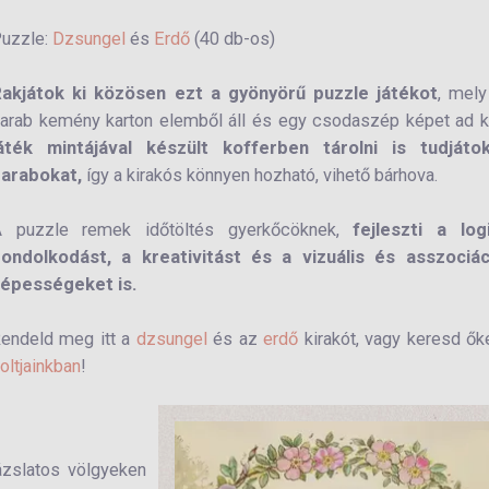
uzzle:
Dzsungel
és
Erdő
(40 db-os)
akjátok ki közösen ezt a gyönyörű puzzle játékot
, mel
arab kemény karton elemből áll és egy csodaszép képet ad k
áték mintájával készült kofferben tárolni is tudjáto
arabokat,
így a kirakós könnyen hozható, vihető bárhova.
 puzzle remek időtöltés gyerkőcöknek,
fejleszti a log
ondolkodást, a kreativitást és a vizuális és asszociác
épességeket is.
endeld meg itt a
dzsungel
és az
erdő
kirakót, vagy keresd ő
oltjainkban
!
zslatos völgyeken