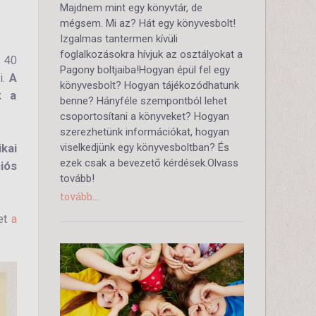
Majdnem mint egy könyvtár, de
mégsem. Mi az? Hát egy könyvesbolt!
Izgalmas tantermen kívüli
foglalkozásokra hívjuk az osztályokat a
y 40
Pagony boltjaiba!Hogyan épül fel egy
i.
A
könyvesbolt? Hogyan tájékozódhatunk
k a
benne? Hányféle szempontból lehet
csoportosítani a könyveket? Hogyan
szerezhetünk információkat, hogyan
viselkedjünk egy könyvesboltban? És
ikai
ezek csak a bevezető kérdések.Olvass
iós
tovább!
tovább...
ket
a