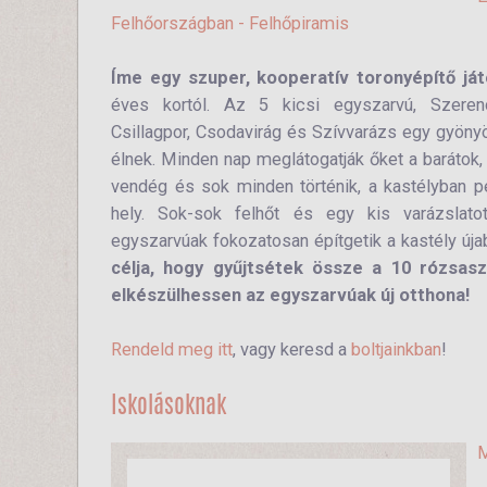
Felhőországban - Felhőpiramis
Íme egy szuper, kooperatív toronyépítő já
éves kortól. Az 5 kicsi egyszarvú, Szerencs
Csillagpor, Csodavirág és Szívvarázs egy gyöny
élnek. Minden nap meglátogatják őket a barátok,
vendég és sok minden történik, a kastélyban p
hely. Sok-sok felhőt és egy kis varázslatot
egyszarvúak fokozatosan építgetik a kastély úja
célja, hogy gyűjtsétek össze a 10 rózsaszí
elkészülhessen az egyszarvúak új otthona!
Rendeld meg itt
, vagy keresd a
boltjainkban
!
Iskolásoknak
M