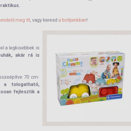
raktikus.
endeld meg itt
, vagy keresd
a boltjainkban
!
el a legkisebbek is
uhák, akár rá is
összeépítve 70 cm-
a tologatható,
osan fejlesztik a