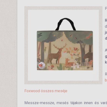
P
R
d
j
d
A
g
k
R
b
Foxwood összes meséje
Messze-messze, mesés tájakon innen és vará