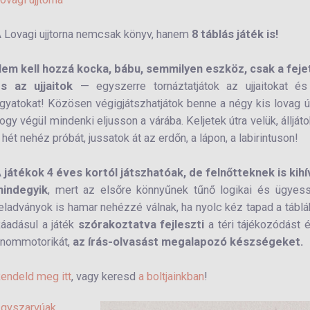
 Lovagi ujjtorna nemcsak könyv, hanem
8 táblás játék is!
em kell hozzá kocka, bábu, semmilyen eszköz, csak a feje
s az ujjaitok
— egyszerre tornáztatjátok az ujjaitokat és
gyatokat! Közösen végigjátszhatjátok benne a négy kis lovag út
ogy végül mindenki eljusson a várába. Keljetek útra velük, álljáto
 hét nehéz próbát, jussatok át az erdőn, a lápon, a labirintuson!
 játékok 4 éves kortól játszhatóak, de felnőtteknek is kih
indegyik
, mert az elsőre könnyűnek tűnő logikai és ügyes
eladványok is hamar nehézzé válnak, ha nyolc kéz tapad a táblá
áadásul a játék
szórakoztatva fejleszti
a téri tájékozódást 
inommotorikát,
az írás-olvasást megalapozó készségeket.
endeld meg itt
, vagy keresd
a boltjainkban
!
gyszarvúak