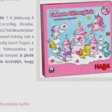
ték
1-4 játékosig 4
csillag, Rosalie,
örű felhőkastélyban
 ezért mindig sok a
edig kezd fogyni a
 felhasználva, az
bb tornyait.
A játék
n kristályt, hogy
eséljetek, kuflik!