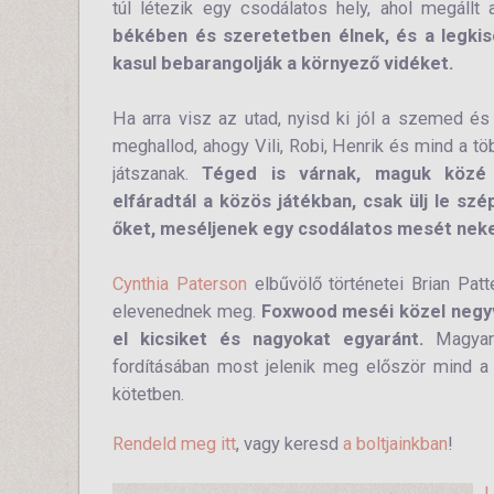
túl létezik egy csodálatos hely, ahol megállt
békében és szeretetben élnek, és a legkis
kasul bebarangolják a környező vidéket.
Ha arra visz az utad, nyisd ki jól a szemed és 
meghallod, ahogy Vili, Robi, Henrik és mind a t
játszanak.
Téged is várnak, maguk közé
elfáradtál a közös játékban, csak ülj le sz
őket, meséljenek egy csodálatos mesét nek
Cynthia Paterson
elbűvölő történetei Brian Patt
elevenednek meg.
Foxwood meséi közel negy
el kicsiket és nagyokat egyaránt.
Magya
fordításában most jelenik meg először mind a 
kötetben.
Rendeld meg itt
, vagy keresd
a boltjainkban
!
L