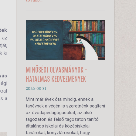
tek
 az
ját,
k ki
MINŐSÉGI OLVASMÁNYOK -
ívás
HATALMAS KEDVEZMÉNYEK
ségi
2026-03-31
kra!
és a
Mint már évek óta mindig, ennek a
tanévnek a végén is szeretnénk segíteni
az óvodapedagógusokat, az alsó
tagozaton és felső tagozaton tanító
általános iskolai és középiskolai
tanárokat, könyvtárosokat, hogy