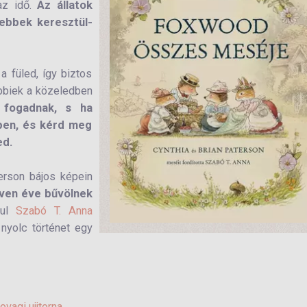
 az idő.
Az állatok
ebbek keresztül-
a füled, így biztos
öbbiek a közeledben
 fogadnak, s ha
épen, és kérd meg
ed.
erson bájos képein
ven éve bűvölnek
rul
Szabó T. Anna
nyolc történet egy
ovagi ujjtorna