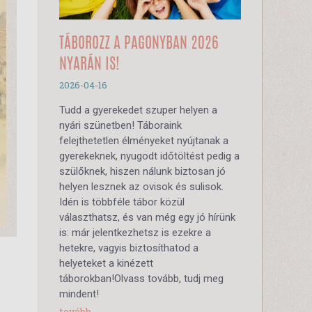
TÁBOROZZ A PAGONYBAN 2026
NYARÁN IS!
2026-04-16
Tudd a gyerekedet szuper helyen a
nyári szünetben! Táboraink
felejthetetlen élményeket nyújtanak a
gyerekeknek, nyugodt időtöltést pedig a
szülőknek, hiszen nálunk biztosan jó
helyen lesznek az ovisok és sulisok.
Idén is többféle tábor közül
választhatsz, és van még egy jó hírünk
is: már jelentkezhetsz is ezekre a
hetekre, vagyis biztosíthatod a
helyeteket a kinézett
táborokban!Olvass tovább, tudj meg
mindent!
tovább...