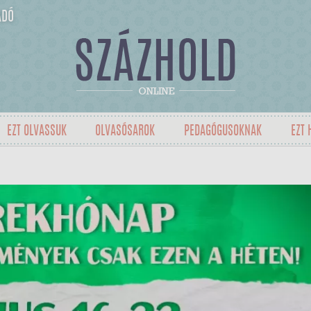
ADÓ
EZT OLVASSUK
OLVASÓSAROK
PEDAGÓGUSOKNAK
EZT 