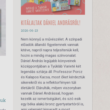
KITÁLALTAK DÁNIEL ANDRÁSRÓL!
2026-06-23
Nem könnyű a művészélet. A színpadi
előadók állandó figyelemnek vannak
kitéve, napról napra teljesíteniük kell,
hozni a mindig magas színvonalat.
Dániel András legújabb könyveinek
középpontjában a Tyúkláb Varieté két
legendás sztárja áll: Professzor Porcz
és Kalapos Kacsa, most őket kérdeztük
sikereikről és a reflektorfényen túli
életükről. Elárulták, milyen viszonyban
vannak Dániel Andrással, hogyan
kezelik az ismertségüket, és szó esik
suk
egy béka alakú bronz gyertyatartóról is,
ami valamiért kimaradt a most