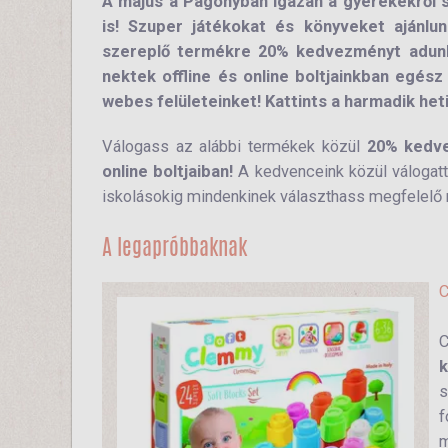
A május a Pagonyban igazán a gyerekekről s
is! Szuper játékokat és könyveket ajánlu
szereplő termékre 20% kedvezményt adunk
nektek offline és online boltjainkban egész
webes felületeinket! Kattints a harmadik heti
Válogass az alábbi termékek közül
20% kedve
online boltjaiban!
A kedvenceink közül válogattu
iskolásokig mindenkinek választhass megfelelő
A legapróbbaknak
C
C
k
s
f
m