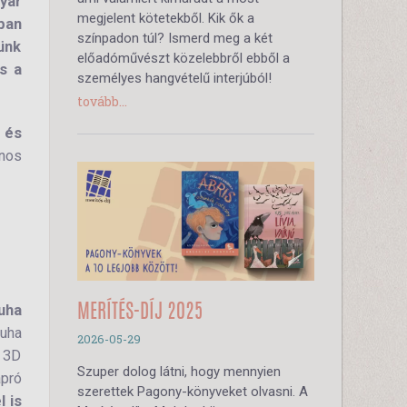
yár
megjelent kötetekből. Kik ők a
ban
színpadon túl? Ismerd meg a két
ünk
előadóművészt közelebbről ebből a
s a
személyes hangvételű interjúból!
tovább...
 és
ános
uha
MERÍTÉS-DÍJ 2025
uha
2026-05-29
 3D
Szuper dolog látni, hogy mennyien
pró
szerettek Pagony-könyveket olvasni. A
l is