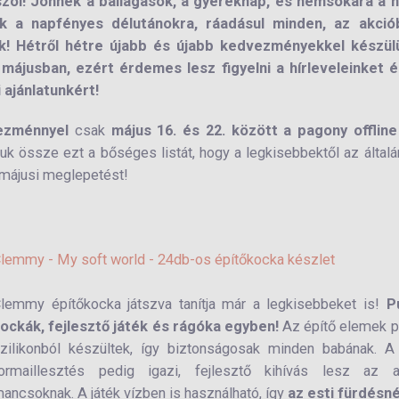
zól! Jönnek a ballagások, a gyereknap, és nemsokára a n
nk a napfényes délutánokra, ráadásul minden, az akció
! Hétről hétre újabb és újabb kedvezményekkel készül
 májusban, ezért érdemes lesz figyelni a hírleveleinket é
 ajánlatunkért!
zménnyel
csak
május 16. és 22. között a pagony offline
k össze ezt a bőséges listát, hogy a legkisebbektől az által
 májusi meglepetést!
lemmy - My soft world - 24db-os építőkocka készlet
lemmy építőkocka játszva tanítja már a legkisebbeket is!
P
ockák, fejlesztő játék és rágóka egyben!
Az építő elemek p
zilikonból készültek, így biztonságosak minden babának. A
ormaillesztés pedig igazi, fejlesztő kihívás lesz az a
ancsoknak. A játék vízben is használható, így
az esti fürdésné