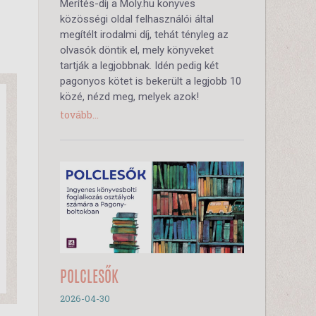
Merítés-díj a Moly.hu könyves
közösségi oldal felhasználói által
megítélt irodalmi díj, tehát tényleg az
olvasók döntik el, mely könyveket
tartják a legjobbnak. Idén pedig két
pagonyos kötet is bekerült a legjobb 10
közé, nézd meg, melyek azok!
tovább...
POLCLESŐK
2026-04-30