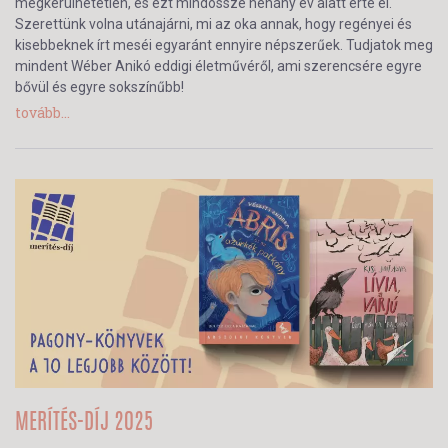
megkerülhetetlen, és ezt mindössze néhány év alatt érte el.
Szerettünk volna utánajárni, mi az oka annak, hogy regényei és
kisebbeknek írt meséi egyaránt ennyire népszerűek. Tudjatok meg
mindent Wéber Anikó eddigi életművéről, ami szerencsére egyre
bővül és egyre sokszínűbb!
tovább...
MERÍTÉS-DÍJ 2025