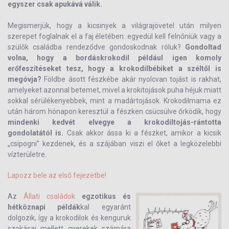
egyszer csak apukává válik.
Megismerjük, hogy a kicsinyek a világrajövetel után milyen
szerepet foglalnak el a faj életében: egyedül kell felnőniük vagy a
szülők családba rendeződve gondoskodnak róluk?
Gondoltad
volna, hogy a bordáskrokodil például igen komoly
erőfeszítéseket tesz, hogy a krokodilbébiket a széltől is
megóvja?
Földbe ásott fészkébe akár nyolcvan tojást is rakhat,
amelyeket azonnal betemet, mivel a krokitojások puha héjuk miatt
sokkal sérülékenyebbek, mint a madártojások. Krokodilmama ez
után három hónapon keresztül a fészken csücsülve őrködik, hogy
mindenki kedvét elvegye a krokodiltojás-rántotta
gondolatától is.
Csak akkor ássa ki a fészket, amikor a kicsik
„csipogni” kezdenek, és a szájában viszi el őket a legközelebbi
vízterületre.
Lapozz bele az első fejezetbe!
Az
Állati családok
egzotikus és
hétköznapi példák
kal egyaránt
dolgozik, így a krokodilok és kenguruk
szokásai mellett gyerekek számára