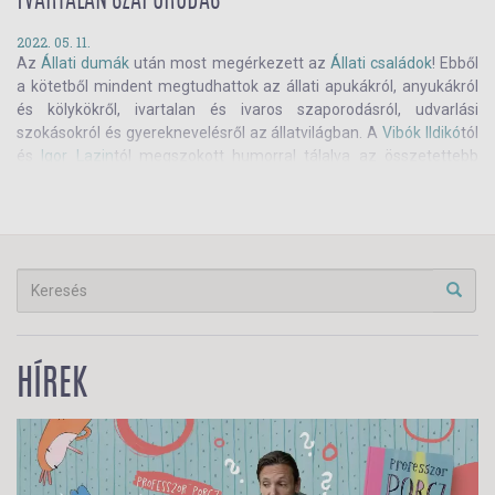
IVARTALAN SZAPORODÁS
2022. 05. 11.
Az
Állati dumák
után most megérkezett az
Állati családok
! Ebből
a kötetből mindent megtudhattok az állati apukákról, anyukákról
és kölykökről, ivartalan és ivaros szaporodásról, udvarlási
szokásokról és gyereknevelésről az állatvilágban. A
Vibók Ildikó
tól
és
Igor Lazin
tól megszokott humorral tálalva az összetettebb
információk is könnyedén épülnek be a gyerekek tudásába, és
nem csak az övékbe! A könyv számtalan izgalmas újdonságot
tartogat a szülőknek is! Nem hiszed? Lapozz bele!
HÍREK