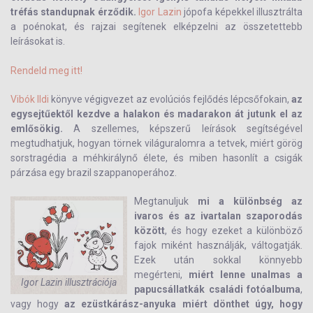
tréfás standupnak érződik.
Igor Lazin
jópofa képekkel illusztrálta
a poénokat, és rajzai segítenek elképzelni az összetettebb
leírásokat is.
Rendeld meg itt!
Vibók Ildi
könyve végigvezet az evolúciós fejlődés lépcsőfokain,
az
egysejtűektől kezdve a halakon és madarakon át jutunk el az
emlősökig.
A szellemes, képszerű leírások segítségével
megtudhatjuk, hogyan törnek világuralomra a tetvek, miért görög
sorstragédia a méhkirálynő élete, és miben hasonlít a csigák
párzása egy brazil szappanoperához.
Megtanuljuk
mi a különbség az
ivaros és az ivartalan szaporodás
között
, és hogy ezeket a különböző
fajok miként használják, váltogatják.
Ezek után sokkal könnyebb
megérteni,
miért lenne unalmas a
Igor Lazin illusztrációja
papucsállatkák családi fotóalbuma
,
vagy hogy
az ezüstkárász-anyuka miért dönthet úgy, hogy