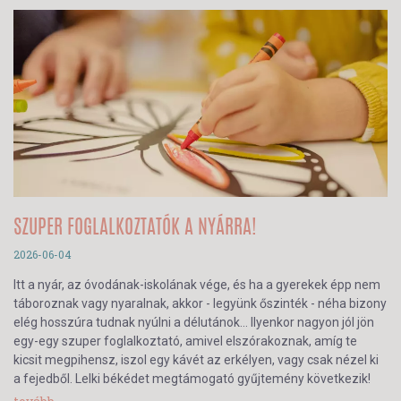
SZUPER FOGLALKOZTATÓK A NYÁRRA!
2026-06-04
Itt a nyár, az óvodának-iskolának vége, és ha a gyerekek épp nem
táboroznak vagy nyaralnak, akkor - legyünk őszinték - néha bizony
elég hosszúra tudnak nyúlni a délutánok… Ilyenkor nagyon jól jön
egy-egy szuper foglalkoztató, amivel elszórakoznak, amíg te
kicsit megpihensz, iszol egy kávét az erkélyen, vagy csak nézel ki
a fejedből. Lelki békédet megtámogató gyűjtemény következik!