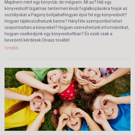
Majdnem mint egy könyvtár, de mégsem. Mi az? Hát egy
könyvesbolt! Izgalmas tantermen kívüli foglalkozásokra hívjuk az
osztályokat a Pagony boltjaiba!Hogyan épül fel egy könyvesbolt?
Hogyan tájékozódhatunk benne? Hányféle szempontból lehet
csoportosítani a könyveket? Hogyan szerezhetünk információkat,
hogyan viselkedjünk egy könyvesboltban? És ezek csak a
bevezető kérdések.Olvass tovább!
tovább...