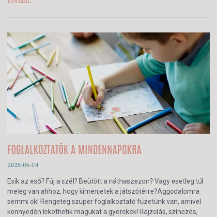
tovább...
FOGLALKOZTATÓK A MINDENNAPOKRA
2026-06-04
Esik az eső? Fúj a szél? Beütött a náthaszezon? Vagy esetleg túl
meleg van ahhoz, hogy kimenjetek a játszótérre?Aggodalomra
semmi ok! Rengeteg szuper foglalkoztató füzetünk van, amivel
könnyedén leköthetik magukat a gyerekek! Rajzolás, színezés,