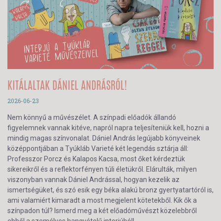
KITÁLALTAK DÁNIEL ANDRÁSRÓL!
2026-06-23
Nem könnyű a művészélet. A színpadi előadók állandó
figyelemnek vannak kitéve, napról napra teljesíteniük kell, hozni a
mindig magas színvonalat. Dániel András legújabb könyveinek
középpontjában a Tyúkláb Varieté két legendás sztárja áll:
Professzor Porcz és Kalapos Kacsa, most őket kérdeztük
sikereikről és a reflektorfényen túli életükről. Elárulták, milyen
viszonyban vannak Dániel Andrással, hogyan kezelik az
ismertségüket, és szó esik egy béka alakú bronz gyertyatartóról is,
ami valamiért kimaradt a most megjelent kötetekből. Kik ők a
színpadon túl? Ismerd meg a két előadóművészt közelebbről