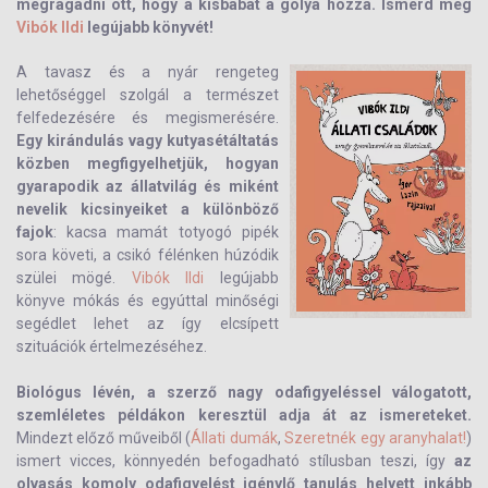
megragadni ott, hogy a kisbabát a gólya hozza. Ismerd meg
Vibók Ildi
legújabb könyvét!
A tavasz és a nyár rengeteg
lehetőséggel szolgál a természet
felfedezésére és megismerésére.
Egy kirándulás vagy kutyasétáltatás
közben megfigyelhetjük, hogyan
gyarapodik az állatvilág és miként
nevelik kicsinyeiket a különböző
fajok
: kacsa mamát totyogó pipék
sora követi, a csikó félénken húzódik
szülei mögé.
Vibók Ildi
legújabb
könyve mókás és egyúttal minőségi
segédlet lehet az így elcsípett
szituációk értelmezéséhez.
Biológus lévén, a szerző nagy odafigyeléssel válogatott,
szemléletes példákon keresztül adja át az ismereteket.
Mindezt előző műveiből (
Állati dumák
,
Szeretnék egy aranyhalat!
)
ismert vicces, könnyedén befogadható stílusban teszi, így
az
olvasás komoly odafigyelést igénylő tanulás helyett inkább