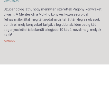
2026-05-29
Szuper dolog látni, hogy mennyien szerettek Pagony-könyveket
olvasni. A Merítés-díj a Moly.hu könyves közösségi oldal
felhasználói által megítélt irodalmi díj, tehát tényleg az olvasók
döntik el, mely könyveket tartják a legjobbnak. Idén pedig két
pagonyos kötet is bekerült a legjobb 10 közé, nézd meg, melyek
azok!
tovább...