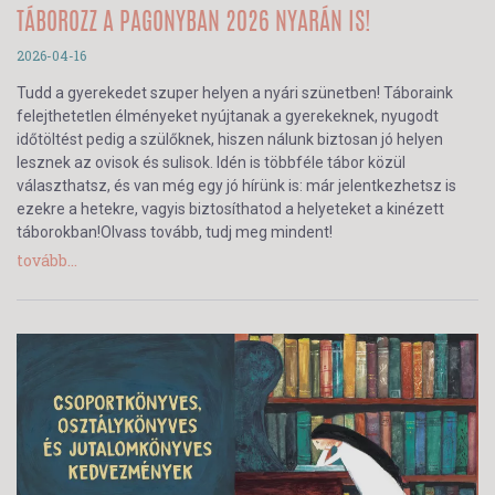
TÁBOROZZ A PAGONYBAN 2026 NYARÁN IS!
2026-04-16
Tudd a gyerekedet szuper helyen a nyári szünetben! Táboraink
felejthetetlen élményeket nyújtanak a gyerekeknek, nyugodt
időtöltést pedig a szülőknek, hiszen nálunk biztosan jó helyen
lesznek az ovisok és sulisok. Idén is többféle tábor közül
választhatsz, és van még egy jó hírünk is: már jelentkezhetsz is
ezekre a hetekre, vagyis biztosíthatod a helyeteket a kinézett
táborokban!Olvass tovább, tudj meg mindent!
tovább...