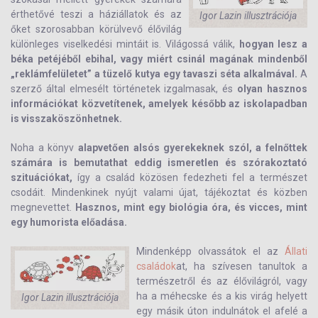
érthetővé teszi a háziállatok és az
Igor Lazin illusztrációja
őket szorosabban körülvevő élővilág
különleges viselkedési mintáit is. Világossá válik,
hogyan lesz a
béka petéjéből ebihal, vagy miért csinál magának mindenből
„reklámfelületet” a tüzelő kutya egy tavaszi séta alkalmával.
A
szerző által elmesélt történetek izgalmasak, és
olyan hasznos
információkat közvetítenek, amelyek később az iskolapadban
is visszaköszönhetnek.
Noha a könyv
alapvetően alsós gyerekeknek szól, a felnőttek
számára is bemutathat eddig ismeretlen és szórakoztató
szituációkat,
így a család közösen fedezheti fel a természet
csodáit. Mindenkinek nyújt valami újat, tájékoztat és közben
megnevettet.
Hasznos, mint egy biológia óra, és vicces, mint
egy humorista előadása.
Mindenképp olvassátok el az
Állati
családok
at, ha szívesen tanultok a
természetről és az élővilágról, vagy
ha a méhecske és a kis virág helyett
Igor Lazin illusztrációja
egy másik úton indulnátok el afelé a