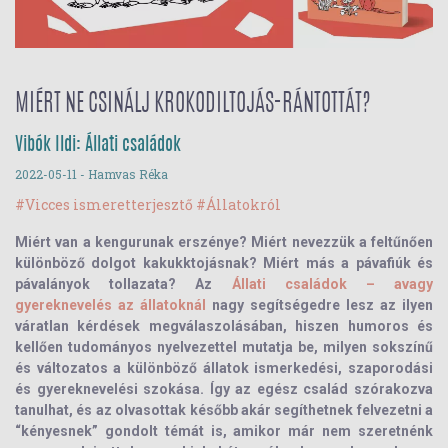
MIÉRT NE CSINÁLJ KROKODILTOJÁS-RÁNTOTTÁT?
Vibók Ildi: Állati családok
2022-05-11
- Hamvas Réka
#Vicces ismeretterjesztő
#Állatokról
Miért van a kengurunak erszénye? Miért nevezzük a feltűnően
különböző dolgot kakukktojásnak? Miért más a pávafiúk és
pávalányok tollazata? Az
Állati családok – avagy
gyereknevelés az állatoknál
nagy segítségedre lesz az ilyen
váratlan kérdések megválaszolásában, hiszen humoros és
kellően tudományos nyelvezettel mutatja be, milyen sokszínű
és változatos a különböző állatok ismerkedési, szaporodási
és gyereknevelési szokása. Így az egész család szórakozva
tanulhat, és az olvasottak később akár segíthetnek felvezetni a
“kényesnek” gondolt témát is, amikor már nem szeretnénk