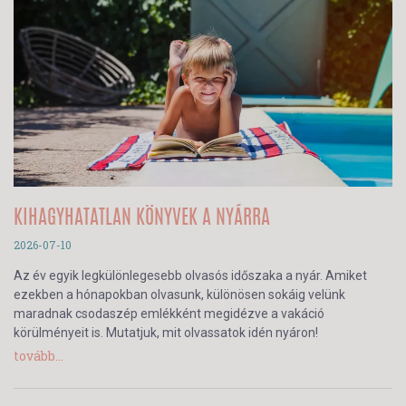
KIHAGYHATATLAN KÖNYVEK A NYÁRRA
2026-07-10
Az év egyik legkülönlegesebb olvasós időszaka a nyár. Amiket
ezekben a hónapokban olvasunk, különösen sokáig velünk
maradnak csodaszép emlékként megidézve a vakáció
körülményeit is. Mutatjuk, mit olvassatok idén nyáron!
tovább...