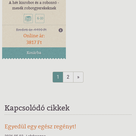
A hét kisrobot és a robontó -
mesék robotgyerekeknek
6-10
Eredeti ár:
4490 Ft
Online ár:
3817 Ft
Kosárba
1
2
»
Kapcsolódó cikkek
Egyedül egy egész regényt!