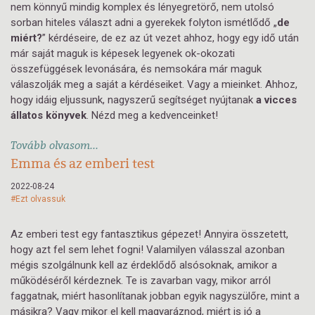
nem könnyű mindig komplex és lényegretörő, nem utolsó
sorban hiteles választ adni a gyerekek folyton ismétlődő „
de
miért?
” kérdéseire, de ez az út vezet ahhoz, hogy egy idő után
már saját maguk is képesek legyenek ok-okozati
összefüggések levonására, és nemsokára már maguk
válaszolják meg a saját a kérdéseiket. Vagy a mieinket. Ahhoz,
hogy idáig eljussunk, nagyszerű segítséget nyújtanak
a vicces
állatos könyvek
. Nézd meg a kedvenceinket!
Tovább olvasom...
Emma és az emberi test
2022-08-24
#Ezt olvassuk
Az emberi test egy fantasztikus gépezet! Annyira összetett,
hogy azt fel sem lehet fogni! Valamilyen válasszal azonban
mégis szolgálnunk kell az érdeklődő alsósoknak, amikor a
működéséről kérdeznek. Te is zavarban vagy, mikor arról
faggatnak, miért hasonlítanak jobban egyik nagyszülőre, mint a
másikra? Vagy mikor el kell magyaráznod, miért is jó a