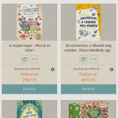
A szupercsapat - Mire jó az
Az univerzum, a tehenek meg
oltás?
minden - fontos kérdések, egy...
6-10
6-12
Eredeti ár:
3490 Ft
Eredeti ár:
4790 Ft
Online ár:
Online ár:
2967 Ft
4072 Ft
Kosárba
Kosárba