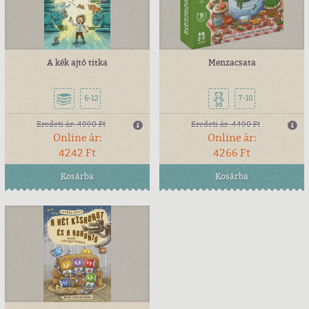
A kék ajtó titka
Menzacsata
6-12
7-10
Eredeti ár:
4990 Ft
Eredeti ár:
4490 Ft
Online ár:
Online ár:
4242 Ft
4266 Ft
Kosárba
Kosárba