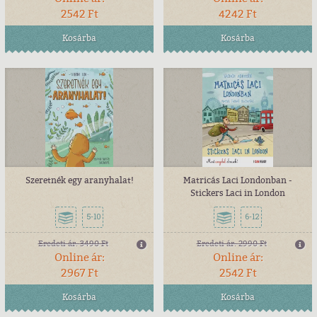
2542 Ft
4242 Ft
Kosárba
Kosárba
Szeretnék egy aranyhalat!
Matricás Laci Londonban -
Stickers Laci in London
5-10
6-12
Eredeti ár:
3490 Ft
Eredeti ár:
2990 Ft
Online ár:
Online ár:
2967 Ft
2542 Ft
Kosárba
Kosárba