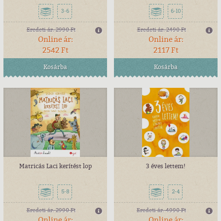
3-6
6-10
Eredeti ár:
2990 Ft
Eredeti ár:
2490 Ft
Online ár:
Online ár:
2542 Ft
2117 Ft
Kosárba
Kosárba
Matricás Laci kerítést lop
3 éves lettem!
5-8
2-4
Eredeti ár:
2990 Ft
Eredeti ár:
4990 Ft
Online ár:
Online ár: