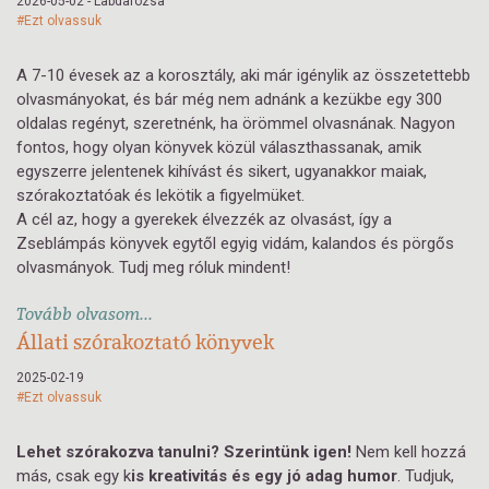
2026-05-02 - Labdarozsa
#Ezt olvassuk
A 7-10 évesek az a korosztály, aki már igénylik az összetettebb
olvasmányokat, és bár még nem adnánk a kezükbe egy 300
oldalas regényt, szeretnénk, ha örömmel olvasnának. Nagyon
fontos, hogy olyan könyvek közül választhassanak, amik
egyszerre jelentenek kihívást és sikert, ugyanakkor maiak,
szórakoztatóak és lekötik a figyelmüket.
A cél az, hogy a gyerekek élvezzék az olvasást, így a
Zseblámpás könyvek egytől egyig vidám, kalandos és pörgős
olvasmányok. Tudj meg róluk mindent!
Tovább olvasom...
Állati szórakoztató könyvek
2025-02-19
#Ezt olvassuk
Lehet szórakozva tanulni? Szerintünk igen!
Nem kell hozzá
más, csak egy k
is kreativitás és egy jó adag humor
. Tudjuk,