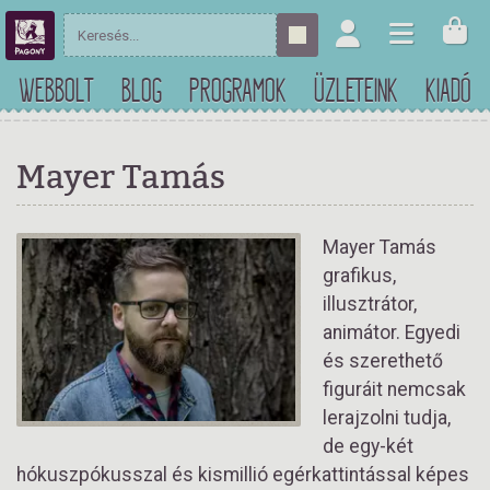
WEBBOLT
BLOG
PROGRAMOK
ÜZLETEINK
KIADÓ
Mayer Tamás
Mayer Tamás
grafikus,
illusztrátor,
animátor. Egyedi
és szerethető
figuráit nemcsak
lerajzolni tudja,
de egy-két
hókuszpókusszal és kismillió egérkattintással képes