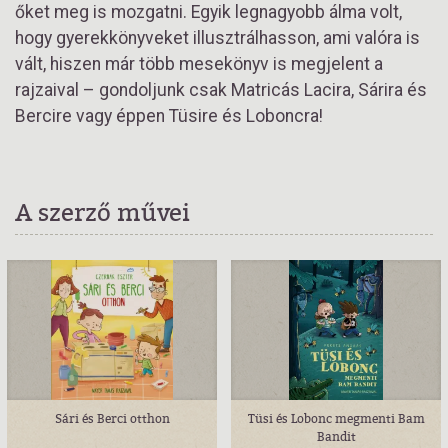
őket meg is mozgatni. Egyik legnagyobb álma volt,
hogy gyerekkönyveket illusztrálhasson, ami valóra is
vált, hiszen már több mesekönyv is megjelent a
rajzaival – gondoljunk csak Matricás Lacira, Sárira és
Bercire vagy éppen Tüsire és Loboncra!
A szerző művei
Sári és Berci otthon
Tüsi és Lobonc megmenti Bam
Bandit