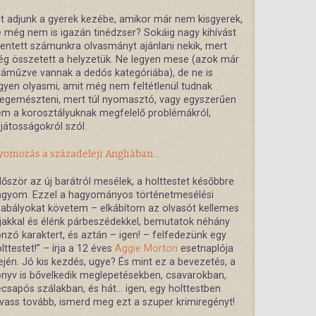
t adjunk a gyerek kezébe, amikor már nem kisgyerek,
 még nem is igazán tinédzser? Sokáig nagy kihívást
lentett számunkra olvasmányt ajánlani nekik, mert
ég összetett a helyzetük. Ne legyen mese (azok már
áműzve vannak a dedós kategóriába), de ne is
gyen olyasmi, amit még nem feltétlenül tudnak
egemészteni, mert túl nyomasztó, vagy egyszerűen
m a korosztályuknak megfelelő problémákról,
játosságokról szól.
omozás a századeleji Angliában...
lőször az új barátról mesélek, a holttestet későbbre
agyom. Ezzel a hagyományos történetmesélési
abályokat követem – elkábítom az olvasót kellemes
jakkal és élénk párbeszédekkel, bemutatok néhány
nzó karaktert, és aztán – igen! – felfedezünk egy
lttestet!” – írja a 12 éves
Aggie Morton
esetnaplója
ején. Jó kis kezdés, ugye? És mint ez a bevezetés, a
nyv is bővelkedik meglepetésekben, csavarokban,
csapós szálakban, és hát... igen, egy holttestben.
vass tovább, ismerd meg ezt a szuper krimiregényt!