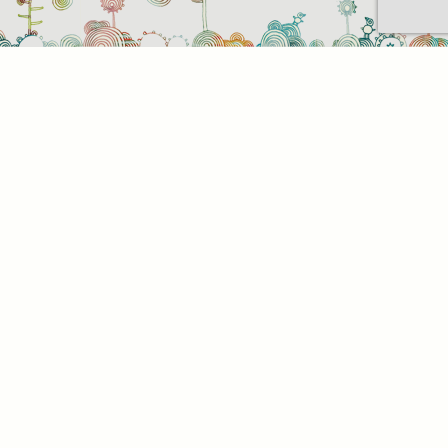
t be
z. Az
az Ön
. Az
l,
tson
alunk