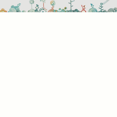
használati beállítások
 azok a sütik?
or ellátogat egy weboldalra, az információkat tárolhat vagy gyűjthe
ngészőjéről, amit az esetek többségében sütik segítségével vége
rmációk vonatkozhatnak Önre mint felhasználóra, a preferenciáira, 
l használt eszközre vagy az oldal elvárt működésének biztosítására
rmáció általában nem alkalmas az Ön közvetlen azonosítására, de
s Önnek személyre szabottabb internetélményt nyújtani. Ön dönti e
 engedélyezi-e meghatározott típusú sütik használatát. További
letekért vagy az alapértelmezett beállítások módosításához kattin
lönböző kategóriák fejlécére. Tudnia kell azonban, hogy néhány
típus blokkolása érintheti az oldal használatának élményét és az ált
t szolgáltatásokat.