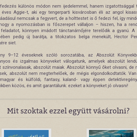
lfedezés különös módon nem ijedelemmel, hanem izgatottsággal tö
t éves Aggie-t, aki egy tengerparti kisvárosban éli az angol kisa
Ráadásul nemcsak a fegyvert, de a holttestet is ő fedezi fel, így min
hogy a nyomozásban is főszerepet vállaljon – hiszen, ha a ren
 feladatot, könnyen imádott tánctanárnőjére terelődik a gyanú. 
sében pedig új barátja, a titokzatos belga menekült, Hector Pe
ére siet.
ny 9–12 éveseknek szóló sorozatába, az Abszolút Könyvekb
nyos és izgalmas könyveket válogatunk, amelyek abszolút lendü
t színvonalasak, abszolút maiak. Abszolút könnyű őket olvasni, d
esek, abszolút nem megterhelőek, de mégis elgondolkodtatók. Van
magyar és külföldi, fantasy, kaland- vagy éppen detektívregé
kben közös, és amit garantálunk: ezeket a könyveket jó olvasni!
Mit szoktak ezzel együtt vásárolni?