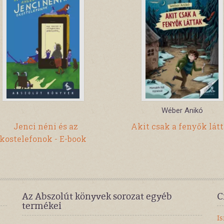
Wéber Anikó
Jenci néni és az
Akit csak a fenyők lát
kostelefonok - E-book
Az Abszolút könyvek sorozat egyéb
C
termékei
I