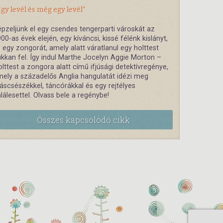
gy levél és még egy levél"
pzeljünk el egy csendes tengerparti városkát az
00-as évek elején, egy kíváncsi, kissé félénk kislányt,
 egy zongorát, amely alatt váratlanul egy holttest
kkan fel. Így indul Marthe Jocelyn Aggie Morton –
lttest a zongora alatt című ifjúsági detektívregénye,
ely a századelős Anglia hangulatát idézi meg
áscsészékkel, táncórákkal és egy rejtélyes
lálesettel. Olvass bele a regénybe!
Összes kapcsolódó cikk