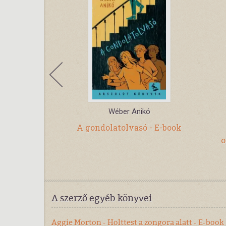
alin
Wéber Anikó
mponlányok
A gondolatolvasó - E-book
o
A szerző egyéb könyvei
Aggie Morton - Holttest a zongora alatt - E-book