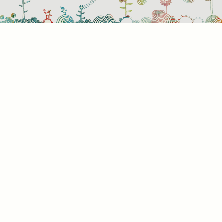
Süti
Mik
Amik
a bö
info
álta
info
képe
hogy
rész
a kü
süti
kínál