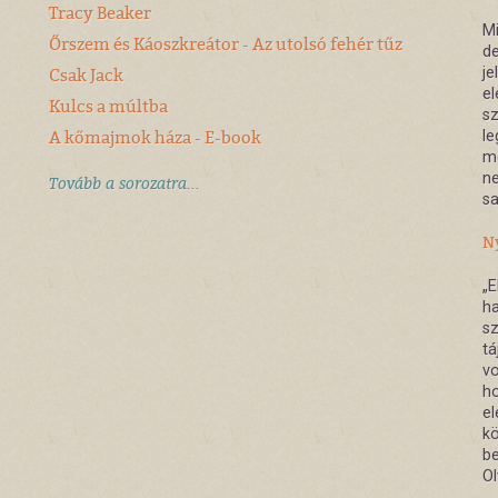
Tracy Beaker
Mi
Őrszem és Káoszkreátor - Az utolsó fehér tűz
de
Csak Jack
je
el
Kulcs a múltba
sz
A kőmajmok háza - E-book
le
m
ne
Tovább a sorozatra...
sa
Ny
„E
h
sz
tá
vo
ho
el
kö
be
Ol