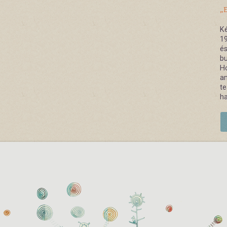
„E
Ké
19
és
bu
Ho
am
te
ha