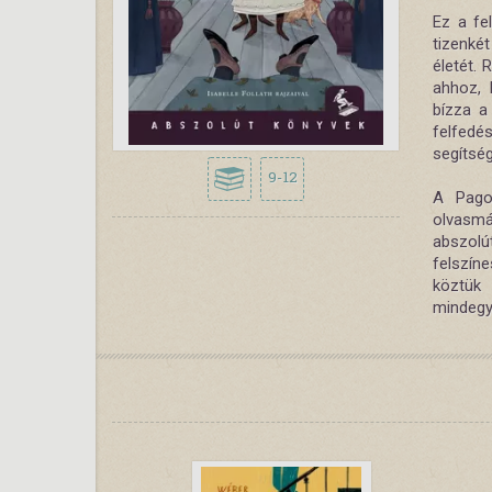
Ez a fe
tizenké
életét. 
ahhoz, 
bízza a
felfedé
segítség
9-12
A Pago
olvasmá
abszolú
felszín
köztük 
mindegyi