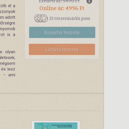
Eredeti ár: 5490 Ft
lti el a
Online ár: 4996 Ft
sszonyok
den adott
25 törzsvásárlói pont
dőrségre
A nyomok
Kosárba
teszem
rot is a
Listára teszem
e olyan
letesek,
e mégsem
 és lesz
ny – ami