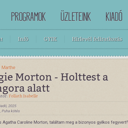
PROGRAMOK
ÜZLETEINK
KIADÓ
t
Infó
GYIK
Hírlevél feliratkozás
n Marthe
ie Morton - Holttest a
gora alatt
átor:
Follath Isabelle
iadó, 2025
 , Puha kötés
s Agatha Caroline Morton, találtam meg a bizonyos gyilkos fegyvert!