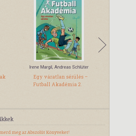
Irene Margil, Andreas Schlüter
tak
Egy váratlan sérülés –
Háro
Futball Akadémia 2.
mézeska
Lények Det
ikkek
smerd meg az Abszolút Könyveket!