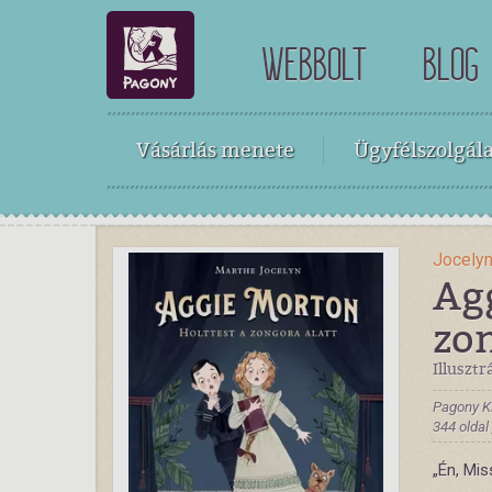
WEBBOLT
BLOG
Vásárlás menete
Ügyfélszolgála
Jocely
Agg
zon
Illusztr
Pagony K
344 oldal
„Én, Mis