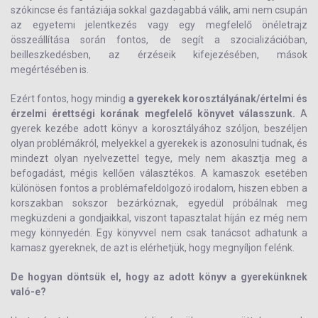
szókincse és fantáziája sokkal gazdagabbá válik, ami nem csupán
az egyetemi jelentkezés vagy egy megfelelő önéletrajz
összeállítása során fontos, de segít a szocializációban,
beilleszkedésben, az érzéseik kifejezésében, mások
megértésében is.
Ezért fontos, hogy mindig
a gyerekek korosztályának/értelmi és
érzelmi érettségi korának megfelelő könyvet válasszunk.
A
gyerek kezébe adott könyv a korosztályához szóljon, beszéljen
olyan problémákról, melyekkel a gyerekek is azonosulni tudnak, és
mindezt olyan nyelvezettel tegye, mely nem akasztja meg a
befogadást, mégis kellően választékos. A kamaszok esetében
különösen fontos a problémafeldolgozó irodalom, hiszen ebben a
korszakban sokszor bezárkóznak, egyedül próbálnak meg
megküzdeni a gondjaikkal, viszont tapasztalat híján ez még nem
megy könnyedén. Egy könyvvel nem csak tanácsot adhatunk a
kamasz gyereknek, de azt is elérhetjük, hogy megnyíljon felénk.
De hogyan döntsük el, hogy az adott könyv a gyerekünknek
való-e?