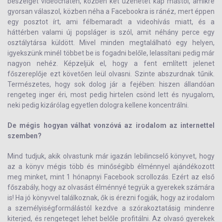
beszélget videochaten, közben két üzenetet kap mástól, amikre
gyorsan válaszol, közben néha a Facebookra is ránéz, mert éppen
egy posztot írt, ami félbemaradt a videohívás miatt, és a
háttérben valami új popsláger is szól, amit néhány perce egy
osztálytársa küldött. Mivel minden megtalálható egy helyen,
igyekszünk minél többet be is fogadni belőle, lelassítani pedig már
nagyon nehéz. Képzeljük el, hogy a fent említett jelenet
főszereplője ezt követően leül olvasni. Szinte abszurdnak tűnik.
Természetes, hogy sok dolog jár a fejében: hiszen állandóan
rengeteg inger éri, most pedig hirtelen csönd lett és nyugalom,
neki pedig kizárólag egyetlen dologra kellene koncentrálni.
De mégis hogyan válhat vonzóvá az irodalom az internettel
szemben?
Mind tudjuk, akik olvastunk már igazán lebilincselő könyvet, hogy
az a könyv mégis több és minőségibb élménnyel ajándékozott
meg minket, mint 1 hónapnyi Facebook scrollozás. Ezért az első
főszabály, hogy az olvasást élménnyé tegyük a gyerekek számára
is! Ha jó könyvvel találkoznak, ők is érezni fogják, hogy az irodalom
a személyiségformálástól kezdve a szórakoztatásig mindenre
kiterjed, és rengeteget lehet belőle profitálni. Az olvasó gyerekek