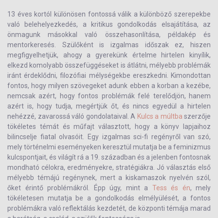
13 éves kortól különösen fontossá válik a különböző szerepekbe
való belehelyezkedés, a kritikus gondolkodás elsajátítása, az
önmagunk másokkal való összehasonlítása, példakép és
mentorkeresés. Szülőként is izgalmas időszak ez, hiszen
megfigyelhetjük, ahogy a gyerekünk értelme hirtelen kinyílik,
elkezd komolyabb összefüggéseket is átlátni, mélyebb problémák
iránt érdeklődni, filozófiai mélységekbe ereszkedni. Kimondottan
fontos, hogy milyen szövegeket adunk ebben a korban a kezébe,
nemcsak azért, hogy fontos problémák felé terelődjön, hanem
azért is, hogy tudja, megértjük őt, és nincs egyedül a hirtelen
nehézzé, zavarossá váló gondolataival. A
Kulcs a múltba
szerzője
tökéletes témát és műfajt választott, hogy a könyv lapjaihoz
bilincselje fiatal olvasóit. Egy izgalmas sci-fi regényről van szó,
mely történelmi eseményeken keresztül mutatja be a feminizmus
kulcspontjait, és világít rá a 19. században és a jelenben fontosnak
mondható célokra, eredményekre, stratégiákra. Jó választás első
mélyebb témájú regénynek, mert a kiskamaszok nyelvén szól,
őket érintő problémákról. Épp úgy, mint a
Tess és én
, mely
tökéletesen mutatja be a gondolkodás elmélyülését, a fontos
problémákra való reflektálás kezdetét, de központi témája marad