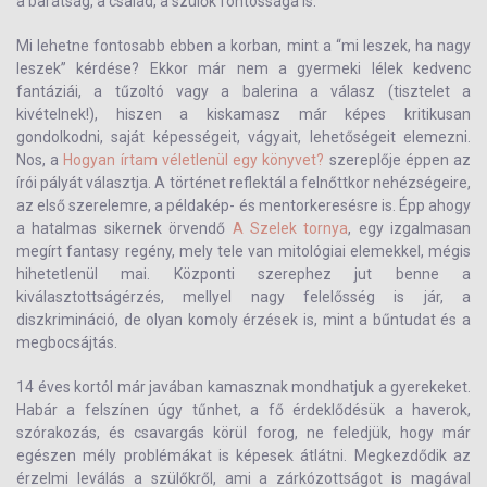
a barátság, a család, a szülők fontossága is.
Mi lehetne fontosabb ebben a korban, mint a “mi leszek, ha nagy
leszek” kérdése? Ekkor már nem a gyermeki lélek kedvenc
fantáziái, a tűzoltó vagy a balerina a válasz (tisztelet a
kivételnek!), hiszen a kiskamasz már képes kritikusan
gondolkodni, saját képességeit, vágyait, lehetőségeit elemezni.
Nos, a
Hogyan írtam véletlenül egy könyvet?
szereplője éppen az
írói pályát választja. A történet reflektál a felnőttkor nehézségeire,
az első szerelemre, a példakép- és mentorkeresésre is. Épp ahogy
a hatalmas sikernek örvendő
A Szelek tornya
, egy izgalmasan
megírt fantasy regény, mely tele van mitológiai elemekkel, mégis
hihetetlenül mai. Központi szerephez jut benne a
kiválasztottságérzés, mellyel nagy felelősség is jár, a
diszkrimináció, de olyan komoly érzések is, mint a bűntudat és a
megbocsájtás.
14 éves kortól már javában kamasznak mondhatjuk a gyerekeket.
Habár a felszínen úgy tűnhet, a fő érdeklődésük a haverok,
szórakozás, és csavargás körül forog, ne feledjük, hogy már
egészen mély problémákat is képesek átlátni. Megkezdődik az
érzelmi leválás a szülőkről, ami a zárkózottságot is magával