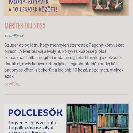
MERÍTÉS-DÍJ 2025
2026-05-29
Szuper dolog látni, hogy mennyien szerettek Pagony-könyveket
olvasni. A Merítés-díj a Moly.hu könyves közösségi oldal
felhasználói által megítélt irodalmi díj, tehát tényleg az olvasók
döntik el, mely könyveket tartják a legjobbnak. Idén pedig két
pagonyos kötet is bekerült a legjobb 10 közé, nézd meg, melyek
azok!
tovább...