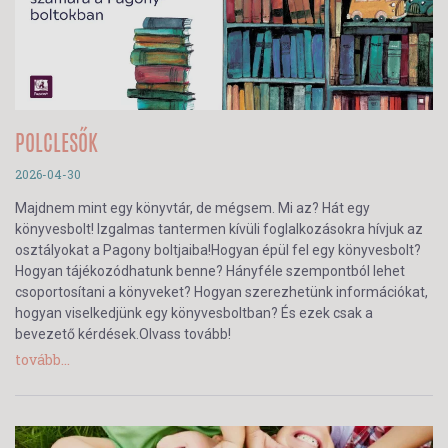
POLCLESŐK
2026-04-30
Majdnem mint egy könyvtár, de mégsem. Mi az? Hát egy
könyvesbolt! Izgalmas tantermen kívüli foglalkozásokra hívjuk az
osztályokat a Pagony boltjaiba!Hogyan épül fel egy könyvesbolt?
Hogyan tájékozódhatunk benne? Hányféle szempontból lehet
csoportosítani a könyveket? Hogyan szerezhetünk információkat,
hogyan viselkedjünk egy könyvesboltban? És ezek csak a
bevezető kérdések.Olvass tovább!
tovább...