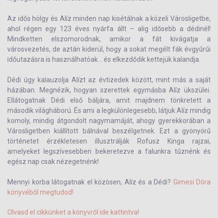
Az idős hölgy és Alíz minden nap kisétálnak a közeli Városligetbe,
ahol régen egy 123 éves nyárfa állt – alig idősebb a dédinél!
Mindketten elszomorodnak, amikor a fát kivágatja a
városvezetés, de aztán kiderül, hogy a sokat megélt fák évgyűrűi
időutazásra is használhatóak... és elkezdődik kettejük kalandja.
Dédi úgy kalauzolja Alízt az évtizedek között, mint más a saját
házában. Megnézik, hogyan szerettek egymásba Alíz ükszülei.
Ellátogatnak Dédi első báljára, amit majdnem tönkretett a
második világháború. És ami a legkülönlegesebb, látjuk Alíz mindig
komoly, mindig átgondolt nagymamáját, ahogy gyerekkorában a
Városligetben kiállított bálnával beszélgetnek. Ezt a gyönyörű
történetet érzékletesen illusztrálják Rofusz Kinga rajzai,
amelyeket legszívesebben bekeretezve a falunkra tűznénk és
egész nap csak nézegetnénk!
Mennyi korba látogatnak el közösen, Alíz és a Dédi?
Gimesi Dóra
könyvéből megtudod!
Olvasd el cikkünket a könyvről ide kattintva!