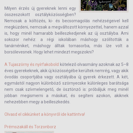
Milyen érzés új gyereknek lenni egy
összeszokott osztályközösségben?
Nemcsak a költözés, ki- és becsomagolás nehézségeivel kell
megküzdeni, nemcsak a megváltozott környezettel, hanem azzal
is, hogy minél hamarabb beilleszkedjenek az új osztályba. Ami
sokszor nehéz: a régi iskolában máshogy szólították a
tanárnéniket, máshogy álltak tornasorba, más íze volt a
borsólevesnek. Hogy lehet mindezt megszokni?
A Tujaszörny és nyírfakobold
kötelező olvasmány azoknak az 5–8
éves gyerekeknek, akik új közösségébe kerültek nemrég, vagy akik
óvodás csoportjába vagy osztályába új gyerek érkezett. A két,
egymástól nagyon különböző szörnyecske különleges barátsága
nem csak szívmelengető, de ösztönző is: próbáljuk meg minél
jobban megismerni a másikat, és segíteni azokon, akiknek
nehezebben megy a beilleszkedés.
Olvasd el cikkünket a könyvről ide kattintva!
Prémszakáll és Torzonborz