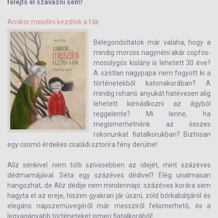
felejts el szavazni sem!
Amikor mesélni kezdtek a fák
Belegondoltatok már valaha, hogy a
mindig morcos nagynéni akár copfos-
mosolygós kislány is lehetett 30 éve?
A szótlan nagypapa nem fogyott ki a
történetekből katonakorában? A
mindig rohanó anyukát hatévesen alig
lehetett kiimádkozni az ágyból
reggelente? Mi lenne, ha
megismerhetnénk az összes
rokonunkat fiatalkorukban? Biztosan
egy csomó érdekes családi sztorira fény derülne!
Alíz senkivel nem tölti szívesebben az idejét, mint százéves
dédmamájával. Séta egy százéves dédivel? Elég unalmasan
hangozhat, de Alíz dédije nem mindennapi: százéves korára sem
hagyta el az ereje, hiszen gyakran jár úszni, zöld bőrkabátjáról és
elegáns napszemüvegéről már messziről felismerhető, és a
legvagányabb történeteket ismeri fiatalkorából!