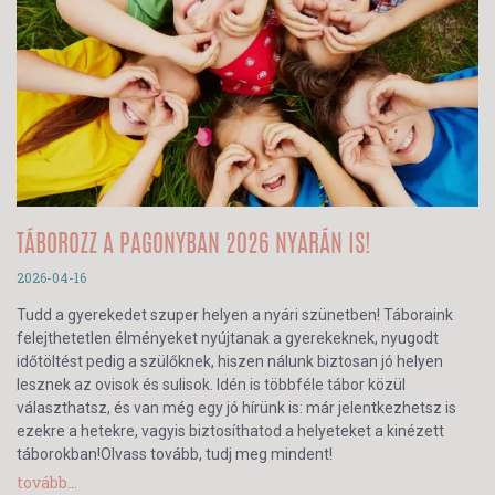
TÁBOROZZ A PAGONYBAN 2026 NYARÁN IS!
2026-04-16
Tudd a gyerekedet szuper helyen a nyári szünetben! Táboraink
felejthetetlen élményeket nyújtanak a gyerekeknek, nyugodt
időtöltést pedig a szülőknek, hiszen nálunk biztosan jó helyen
lesznek az ovisok és sulisok. Idén is többféle tábor közül
választhatsz, és van még egy jó hírünk is: már jelentkezhetsz is
ezekre a hetekre, vagyis biztosíthatod a helyeteket a kinézett
táborokban!Olvass tovább, tudj meg mindent!
tovább...