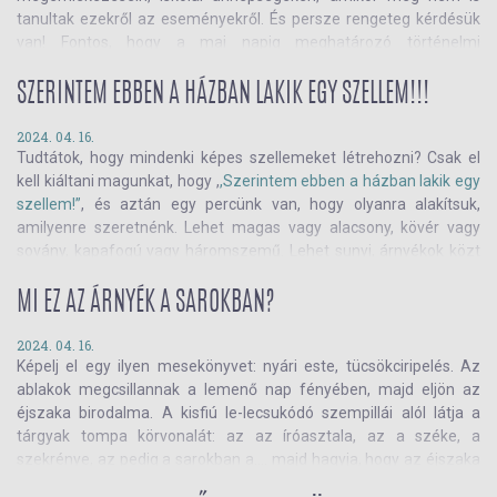
tanultak ezekről az eseményekről. És persze rengeteg kérdésük
van! Fontos, hogy a mai napig meghatározó történelmi
eseményeket ne úgy lássák, mint a nagy, híres történelmi
személyiségek által megvívott csatákat, hanem gondoljanak bele,
SZERINTEM EBBEN A HÁZBAN LAKIK EGY SZELLEM!!!
hogy az átlagembert hogyan értinették az események, hiszen
ebből tanulhatnak igazán. Tamás Zsuzsa legújabb regénye pont
2024. 04. 16.
Tudtátok, hogy mindenki képes szellemeket létrehozni? Csak el
ezt teszi. Vajon hogy élte meg egy ötödikes a második
kell kiáltani magunkat, hogy ,
,Szerintem ebben a házban lakik egy
világháborút? Olvass tovább, és tudj meg mindent A kőoroszlán
szellem!”
, és aztán egy percünk van, hogy olyanra alakítsuk,
szíve című regényről!
amilyenre szeretnénk. Lehet magas vagy alacsony, kövér vagy
sovány, kapafogú vagy háromszemű. Lehet sunyi, árnyékok közt
mozgó, vagy lehet félelmetesen villogó szemű.
Tasi Kata
könyvének
főszereplője nem hasonlít semmilyen másik
MI EZ AZ ÁRNYÉK A SAROKBAN?
szellemre: kicsi, aranyos és fél a sötétben. Mégis megpróbál
ijesztgetni. Hogy sikerül neki?
Olvass tovább
, és megtudod!
2024. 04. 16.
Képelj el egy ilyen mesekönyvet: nyári este, tücsökciripelés. Az
ablakok megcsillannak a lemenő nap fényében, majd eljön az
éjszaka birodalma. A kisfiú le-lecsukódó szempillái alól látja a
tárgyak tompa körvonalát: az az íróasztala, az a széke, a
szekrénye, az pedig a sarokban a.… majd hagyja, hogy az éjszaka
hangjai álomba ringassák. Éjjeli madarak szárnyainak selymes