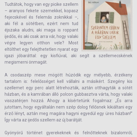
Tudtátok, hogy van egy picike szellem
– aranyos fekete szemekkel, kopasz
fejecskével és felemás zoknikkal –,
aki fél a sötétben, ezért nem tud
éjszaka aludni, aki maga is roppant
ijedős, és aki csak arra vár, hogy valaki
végre legyen otthon vele? Most
eltölthet egy felejthetetlen nyarat egy
igazi jóbaráttal: egy kisfiúval, aki segít a szellemecskének
megismerni önmagát.
A csodaszép mese mögött húzódik egy mélyebb, érzékeny
tartalom is: felelősséget kell vállalni a másikért. Szegény kis
szellemet egy perc alatt létrehozták, aztán otthagyták a sötét
házban, és a kamrában álló polcon gubbasztva várta, hogy valaki
visszatérjen hozzá. Ahogy a kísértetünk fogalmaz: „És arra
jutottam, hogy egyáltalán nem szép dolog félősnek kikiáltani egy
érző lényt, aztán meg magára hagyni egyedül egy üres házban!”
Így várta az ijedős szellem az új barátját.
Gyönyörű történet gyerekeknek és felnőtteknek bizalomról,