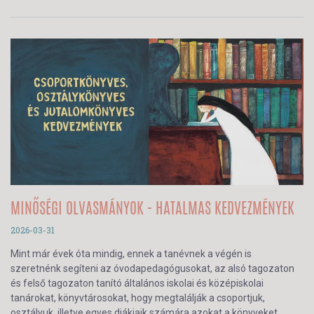
MINŐSÉGI OLVASMÁNYOK - HATALMAS KEDVEZMÉNYEK
2026-03-31
Mint már évek óta mindig, ennek a tanévnek a végén is
szeretnénk segíteni az óvodapedagógusokat, az alsó tagozaton
és felső tagozaton tanító általános iskolai és középiskolai
tanárokat, könyvtárosokat, hogy megtalálják a csoportjuk,
osztályuk, illetve egyes diákjaik számára azokat a könyveket,