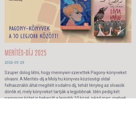
MERÍTÉS-DÍJ 2025
2026-05-29
Szuper dolog látni, hogy mennyien szerettek Pagony-könyveket
olvasni. A Merítés-díj a Moly.hu könyves közösségi oldal
felhasználói által megítélt irodalmi díj, tehát tényleg az olvasók
döntik el, mely könyveket tartják a legjobbnak. Idén pedig két
pagonyos kötet is bekerült a legjobb 10 közé, nézd meg, melyek
azok!
tovább...