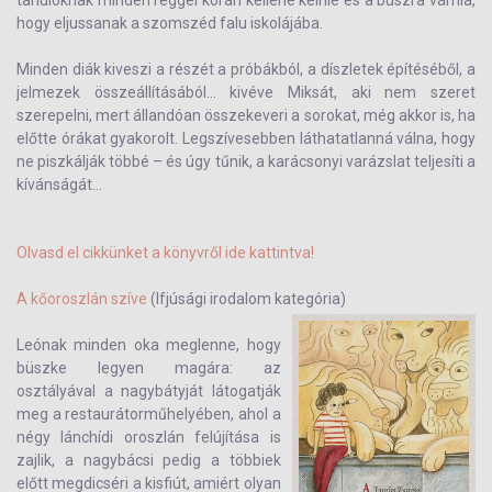
tanulóknak minden reggel korán kellene kelnie és a buszra várnia,
hogy eljussanak a szomszéd falu iskolájába.
Minden diák kiveszi a részét a próbákból, a díszletek építéséből, a
jelmezek összeállításából... kivéve Miksát, aki nem szeret
szerepelni, mert állandóan összekeveri a sorokat, még akkor is, ha
előtte órákat gyakorolt. Legszívesebben láthatatlanná válna, hogy
ne piszkálják többé – és úgy tűnik, a karácsonyi varázslat teljesíti a
kívánságát...
Olvasd el cikkünket a könyvről ide kattintva!
A kőoroszlán szíve
(Ifjúsági irodalom kategória)
Leónak minden oka meglenne, hogy
büszke legyen magára: az
osztályával a nagybátyját látogatják
meg a restaurátorműhelyében, ahol a
négy lánchídi oroszlán felújítása is
zajlik, a nagybácsi pedig a többiek
előtt megdicséri a kisfiút, amiért olyan