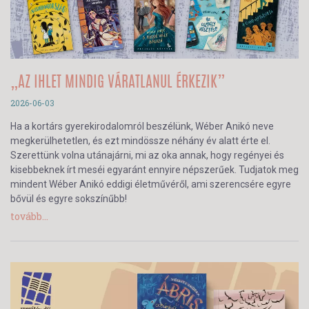
„AZ IHLET MINDIG VÁRATLANUL ÉRKEZIK”
2026-06-03
Ha a kortárs gyerekirodalomról beszélünk, Wéber Anikó neve
megkerülhetetlen, és ezt mindössze néhány év alatt érte el.
Szerettünk volna utánajárni, mi az oka annak, hogy regényei és
kisebbeknek írt meséi egyaránt ennyire népszerűek. Tudjatok meg
mindent Wéber Anikó eddigi életművéről, ami szerencsére egyre
bővül és egyre sokszínűbb!
tovább...