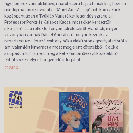
figyelemnek vannak kitéve, napról napra teljesíteniük kell, hozni a
mindig magas színvonalat. Dániel András legújabb könyveinek
középpontjában a Tyúkláb Varieté két legendás sztárja áll:
Professzor Porcz és Kalapos Kacsa, most őket kérdeztük
sikereikről és a reflektorfényen túli életükről. Elárulták, milyen
viszonyban vannak Dániel Andrással, hogyan kezelik az
ismertségüket, és szó esik egy béka alakú bronz gyertyatartóról is,
ami valamiért kimaradt a most megjelent kötetekből. Kik ők a
színpadon túl? Ismerd meg a két előadóművészt közelebbről
ebből a személyes hangvételű interjúból!
tovább...