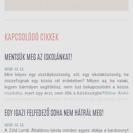
KAPCSOLÓDÓ CIKKEK
MENTSÜK MEG AZ ISKOLÁNKAT!
2025. 12. 12.
Mire képes egy osztályközösség, sőt, egy iskolaközösség, ha
összefognak egy közös cél érdekében? Milyen az, ha valaki,
legyen bármilyen segítőkész, nem tud bekapcsolódni a közös
munkába,
mert úgy érzi, nem illik a közösségbe?
Wéber Anikó
karácsonyi hangulatú regénye, az
Akit csak a fenyők láttak
ezeket
a kérdéseket feszegeti hatalmas megértéssel, türelemmel és
gyerekközpontúsággal. Olvass tovább, ismerd meg ezt a
EGY IGAZI FELFEDEZŐ SOHA NEM HÁTRÁL MEG!
különlegesen aktuális regényt!
2025. 12. 12.
A Zöld Lomb Általános Iskola minden egyes diákja a karácsonyt