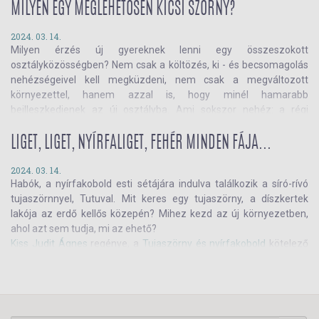
susogása hallatszik a háztető felől. A sarokban halkan felhuhog a
MILYEN EGY MEGLEHETŐSEN KICSI SZÖRNY?
szellem. A sarokban halkan felhuhog
a szellem???
Segítség!
Szerintem ebben a házban lakik egy szellem!!!
2024. 03. 14.
Milyen érzés új gyereknek lenni egy összeszokott
osztályközösségben? Nem csak a költözés, ki - és becsomagolás
nehézségeivel kell megküzdeni, nem csak a megváltozott
környezettel, hanem azzal is, hogy minél hamarabb
beilleszkedjenek az új osztályba. Ami sokszor nehéz: a régi
iskolában máshogy szólították a tanárnéniket, máshogy álltak
tornasorba, más íze volt a borsólevesnek. Hogy lehet mindezt
LIGET, LIGET, NYÍRFALIGET, FEHÉR MINDEN FÁJA...
megszokni?
És milyen érzés lehet az összeszokott osztálynak, hogy egyszer
2024. 03. 14.
Habók, a nyírfakobold esti sétájára indulva találkozik a síró-rívó
csak megjelenik egy új gyerek, aki máshogy köszön, rossz helyre
tujaszörnnyel, Tutuval. Mit keres egy tujaszörny, a díszkertek
áll be tornaórán és nem szereti a konyásnénik borsólevesét?
lakója az erdő kellős közepén? Mihez kezd az új környezetben,
Ezt a kérdéskört járja körbe
Kiss Judit Ágnes
könyve, a
Tujaszörny
ahol azt sem tudja, mi az ehető?
és nyírfakobold
. Bár nem gyerekekről van szó, hanem az erdő
Kiss Judit Ágnes
regénye, a
Tujaszörny és nyírfakobold
kötelező
titokzatos szörnyecskéiről
, de az alapgondolatok ugyanazok:
olvasmány azoknak az 5-8 éves gyerekeknek, akik új
barátság, önazonosság, közösségiesség, befogadás.
közösségébe kerültek nemrég, vagy akik óvodás csoportjába vagy
osztályába új gyerek érkezett. Olvass bele Kiss Judit Ágnes
könyvébe, és ismerd meg a tujaszörny további sorsát!