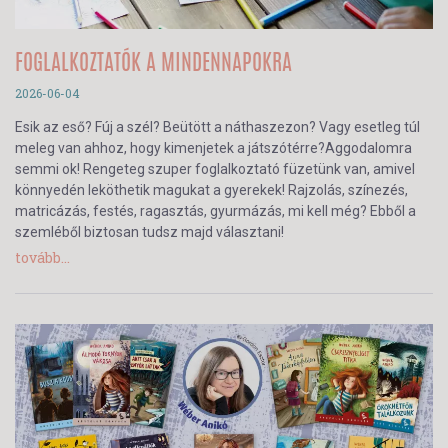
FOGLALKOZTATÓK A MINDENNAPOKRA
2026-06-04
Esik az eső? Fúj a szél? Beütött a náthaszezon? Vagy esetleg túl
meleg van ahhoz, hogy kimenjetek a játszótérre?Aggodalomra
semmi ok! Rengeteg szuper foglalkoztató füzetünk van, amivel
könnyedén leköthetik magukat a gyerekek! Rajzolás, színezés,
matricázás, festés, ragasztás, gyurmázás, mi kell még? Ebből a
szemléből biztosan tudsz majd választani!
tovább...