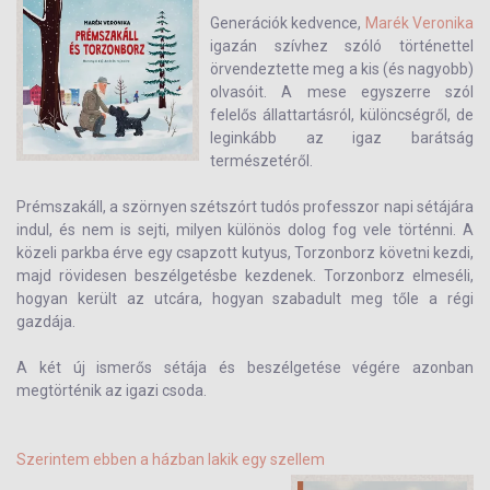
Generációk kedvence,
Marék Veronika
igazán szívhez szóló történettel
örvendeztette meg a kis (és nagyobb)
olvasóit. A mese egyszerre szól
felelős állattartásról, különcségről, de
leginkább az igaz barátság
természetéről.
Prémszakáll, a szörnyen szétszórt tudós professzor napi sétájára
indul, és nem is sejti, milyen különös dolog fog vele történni. A
közeli parkba érve egy csapzott kutyus, Torzonborz követni kezdi,
majd rövidesen beszélgetésbe kezdenek. Torzonborz elmeséli,
hogyan került az utcára, hogyan szabadult meg tőle a régi
gazdája.
A két új ismerős sétája és beszélgetése végére azonban
megtörténik az igazi csoda.
Szerintem ebben a házban lakik egy szellem