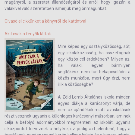
magányról, a szeretet állandóságáról és arról, hogy igazán a
valakivel való szeretetben ismerjük meg önmagunkat.
Olvasd el cikkünket a könyvről ide kattintva!
Akit csak a fenyők láttak
Mire képes egy osztályközösség, sőt,
egy iskolaközösség, ha összefognak
egy közös cél érdekében? Milyen az,
ha valaki, legyen bármilyen
segítőkész, nem tud bekapcsolódni a
közös munkába, mert úgy érzi, nem
illik a közösségbe?
A Zöld Lomb Általános Iskola minden
egyes diákja a karácsonyt várja, de
nem az ajándékok miatt: az iskolások
részt vesznek ugyanis a különleges karácsonyi műsorban, aminek
célja a befolyó adományokból megmenteni az iskolát, ugyanis
síközpontot terveznek a helyére, ez pedig azt jelentené, hogy a