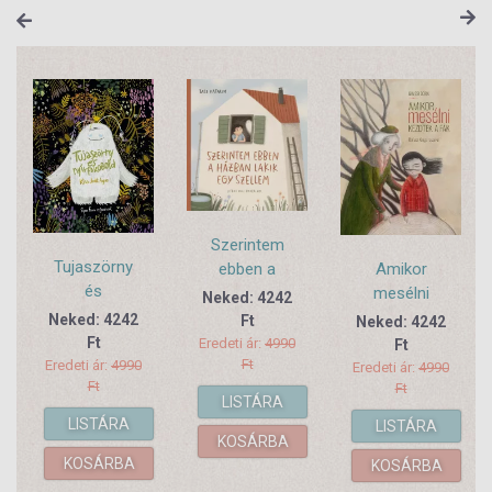
Szerintem
Tujaszörny
ebben a
Amikor
és
házban lakik
mesélni
Neked: 4242
Nyírfakobold
egy szellem
kezdtek a fák
Neked: 4242
Ft
Neked: 4242
Ft
Eredeti ár:
4990
Ft
Ft
Eredeti ár:
4990
Eredeti ár:
4990
Ft
Ft
LISTÁRA
LISTÁRA
LISTÁRA
KOSÁRBA
KOSÁRBA
KOSÁRBA