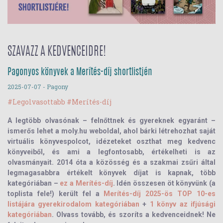
SZAVAZZ A KEDVENCEIDRE!
Pagonyos könyvek a Merítés-díj shortlistjén
2025-07-07
- Pagony
#Legolvasottabb
#Merítés-díj
A legtöbb olvasónak – felnőttnek és gyereknek egyaránt –
ismerős lehet a moly.hu weboldal, ahol bárki létrehozhat saját
virtuális könyvespolcot, idézeteket oszthat meg kedvenc
könyveiből, és ami a legfontosabb, értékelheti is az
olvasmányait. 2014 óta a közösség és a szakmai zsűri által
legmagasabbra értékelt könyvek díjat is kapnak, több
kategóriában –
ez a Merítés-díj
. Idén összesen öt könyvünk (a
toplista fele!) került fel a
Merítés-díj 2025-ös TOP 10-es
listájára gyerekirodalom kategóriában
+
1 könyv az ifjúsági
kategóriában
. Olvass tovább, és szoríts a kedvenceidnek! Ne