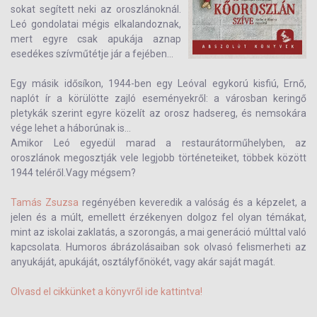
sokat segített neki az oroszlánoknál.
Leó gondolatai mégis elkalandoznak,
mert egyre csak apukája aznap
esedékes szívműtétje jár a fejében...
Egy másik idősíkon, 1944-ben egy Leóval egykorú kisfiú, Ernő,
naplót ír a körülötte zajló eseményekről: a városban keringő
pletykák szerint egyre közelít az orosz hadsereg, és nemsokára
vége lehet a háborúnak is...
Amikor Leó egyedül marad a restaurátorműhelyben, az
oroszlánok megosztják vele legjobb történeteiket, többek között
1944 teléről.Vagy mégsem?
Tamás Zsuzsa
regényében keveredik a valóság és a képzelet, a
jelen és a múlt, emellett érzékenyen dolgoz fel olyan témákat,
mint az iskolai zaklatás, a szorongás, a mai generáció múlttal való
kapcsolata. Humoros ábrázolásaiban sok olvasó felismerheti az
anyukáját, apukáját, osztályfőnökét, vagy akár saját magát.
Olvasd el cikkünket a könyvről ide kattintva!