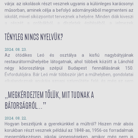
várja: az iskolások részt vesznek ugyanis a különleges karácsonyi
műsorban, aminek célja a befolyó adományokból megmenteni az
iskolát, mivel síközpontot terveznek a helyére. Minden diák kiveszi
a részét a próbákból, a díszletek építéséből, a jelmezek
összeállításából... kivéve Miksát, aki nem szeret szerepelni, mert
állandóan összekeveri a sorokat, még akkor is, ha előtte órákat
TÉNYLEG NINCS NYELVÜK?
gyakorolt. Legszívesebben láthatatlanná válna, hogy ne piszkálják
többé – és úgy tűnik, a karácsonyi varázslat teljesíti a kívánságát...
2024. 08. 23.
Az ötödikes Leó és osztálya a kisfiú nagybátyjának
Olvass tovább, olvass bele
Wéber Anikó
regényébe!
restaurátorműhelyébe látogatnak, ahol többek között a Lánchíd
négy kőoroszlánja szépül Budapest fennállásának 150.
Évfordulójára. Bár Leó már többször járt a műhelyben, gondolatai
elkalandoznak apukája aznapi szívműtéte felé, és még az sem
érdekli, hogy az osztálytársa állandóan piszkálja. Egy másik
idősíkon, 1944-ben Ernő, egy ötödikes kisfiú elkezd naplót írni,
,,MEGKÉRDEZTEM TŐLÜK, MIT TUDNAK A
amelyben leírja mindennapjait a háborús Budapesten. Hogy
BÁTORSÁGRÓL...”
kapcsolódik össze kettejük története? És hogy jönnek ide az
oroszlánok? Olvass bele
Tamás Zsuzsa
regényébe és kapj választ
2024. 08. 22.
minden kérdésedre!
Hogyan beszéljünk a gyerekünkkel a múltról? Hiszen már alsós
korukban részt vesznek például az 1848-as, 1956-os forradalmak
megemlékezésein, iskolai ünnepségeken, amikor még nem is