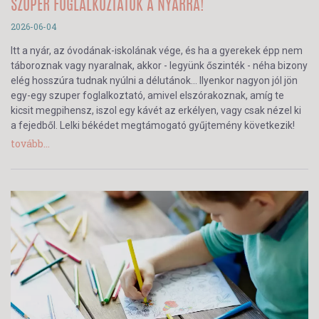
SZUPER FOGLALKOZTATÓK A NYÁRRA!
2026-06-04
Itt a nyár, az óvodának-iskolának vége, és ha a gyerekek épp nem
táboroznak vagy nyaralnak, akkor - legyünk őszinték - néha bizony
elég hosszúra tudnak nyúlni a délutánok… Ilyenkor nagyon jól jön
egy-egy szuper foglalkoztató, amivel elszórakoznak, amíg te
kicsit megpihensz, iszol egy kávét az erkélyen, vagy csak nézel ki
a fejedből. Lelki békédet megtámogató gyűjtemény következik!
tovább...