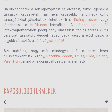
Ha kipihennétek a sok lapozgatást és olvasást, akkor jöjjenek a
társasok: képzeljétek már nem kevesebb, mint négy kuflis
társasjátékkal játszhattok: lehettek ti is
Kuflinyomozók
, vagy
játszhattok a
Kuflikupac
kártyákkal. A
Játszd újra, kufli!
játékgyűjteményben pedig négy klasszikus táblás társas kulfis
verzióját találjátok. Reggeli, ebéd vagy vacsora előtt pedig a
legjobb választás a
Jó étvágyat, kuflik!
Azt tudtátok, hogy már mindegyik kufli a tiétek lehet
plüssjátékként is? Bizony,
Pofánka
,
Zödön
,
Titusz
,
Hilda
,
Bélabá
,
Valér
,
Fityirc
mind pihe-puha változatban is elérhető.
KAPCSOLÓDÓ TERMÉKEK