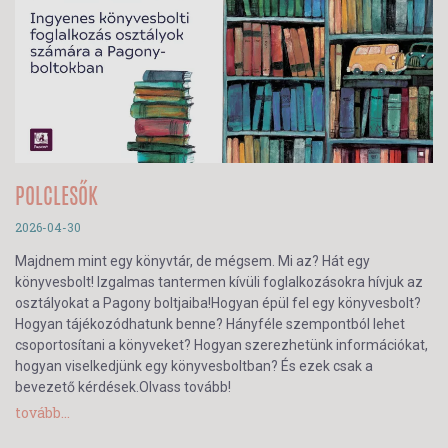
POLCLESŐK
2026-04-30
Majdnem mint egy könyvtár, de mégsem. Mi az? Hát egy
könyvesbolt! Izgalmas tantermen kívüli foglalkozásokra hívjuk az
osztályokat a Pagony boltjaiba!Hogyan épül fel egy könyvesbolt?
Hogyan tájékozódhatunk benne? Hányféle szempontból lehet
csoportosítani a könyveket? Hogyan szerezhetünk információkat,
hogyan viselkedjünk egy könyvesboltban? És ezek csak a
bevezető kérdések.Olvass tovább!
tovább...