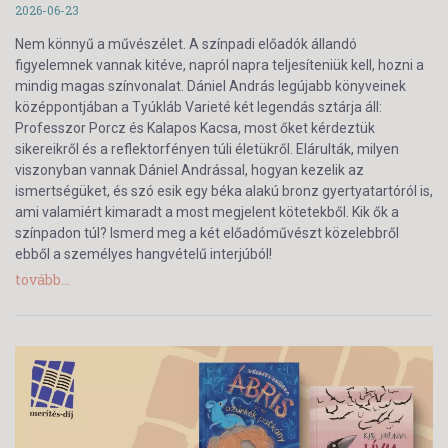
2026-06-23
Nem könnyű a művészélet. A színpadi előadók állandó
figyelemnek vannak kitéve, napról napra teljesíteniük kell, hozni a
mindig magas színvonalat. Dániel András legújabb könyveinek
középpontjában a Tyúkláb Varieté két legendás sztárja áll:
Professzor Porcz és Kalapos Kacsa, most őket kérdeztük
sikereikről és a reflektorfényen túli életükről. Elárulták, milyen
viszonyban vannak Dániel Andrással, hogyan kezelik az
ismertségüket, és szó esik egy béka alakú bronz gyertyatartóról is,
ami valamiért kimaradt a most megjelent kötetekből. Kik ők a
színpadon túl? Ismerd meg a két előadóművészt közelebbről
ebből a személyes hangvételű interjúból!
tovább...