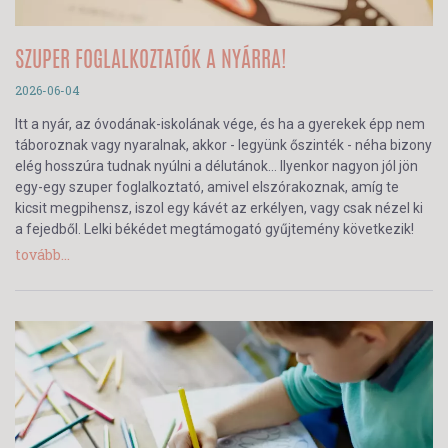
SZUPER FOGLALKOZTATÓK A NYÁRRA!
2026-06-04
Itt a nyár, az óvodának-iskolának vége, és ha a gyerekek épp nem
táboroznak vagy nyaralnak, akkor - legyünk őszinték - néha bizony
elég hosszúra tudnak nyúlni a délutánok… Ilyenkor nagyon jól jön
egy-egy szuper foglalkoztató, amivel elszórakoznak, amíg te
kicsit megpihensz, iszol egy kávét az erkélyen, vagy csak nézel ki
a fejedből. Lelki békédet megtámogató gyűjtemény következik!
tovább...