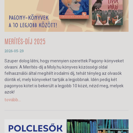
MERÍTÉS-DÍJ 2025
2026-05-29
Szuper dolog látni, hogy mennyien szerettek Pagony-könyveket
olvasni. A Merítés-díj a Moly.hu könyves közösségi oldal
felhasználói által megítélt irodalmi díj, tehát tényleg az olvasók
döntik el, mely könyveket tartják a legjobbnak. Idén pedig két
pagonyos kötet is bekerült a legjobb 10 közé, nézd meg, melyek
azok!
tovább...