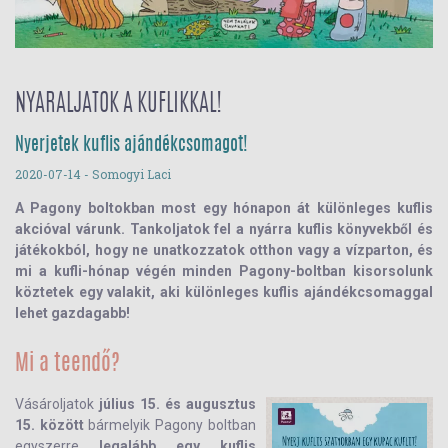
NYARALJATOK A KUFLIKKAL!
Nyerjetek kuflis ajándékcsomagot!
2020-07-14
- Somogyi Laci
A Pagony boltokban most egy hónapon át különleges kuflis
akcióval várunk. Tankoljatok fel a nyárra kuflis könyvekből és
játékokból, hogy ne unatkozzatok otthon vagy a vízparton, és
mi a kufli-hónap végén minden Pagony-boltban kisorsolunk
köztetek egy valakit, aki különleges kuflis ajándékcsomaggal
lehet gazdagabb!
Mi a teendő?
Vásároljatok
július 15. és augusztus
15. között
bármelyik Pagony boltban
egyszerre
legalább egy kuflis