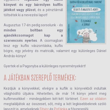
könyvet és egy bármilyen kulflis
játékot vagy plüsst
, és a pénztárnál
töltsétek ki a nevezési lapot!
Augusztus 17-én pedig sorsolunk - és
minden boltban egy
ajándékcsomagot kap a
szerencsés nyertes
. A csomagban
lesz egy kuflis vászontáska, kuflis
bögre, egy jelvény és matricák, valamint egy különleges Dániel
András-könyv!
Gyertek el a Pagonyba a különleges nyereményekért!
A JÁTÉKBAN SZEREPLŐ TERMÉKEK:
Kezdjük a könyvekkel, elvégre a kuflik is könyvekből indultak
világhódító útjukra. Hihetetlen, de már 14 könyv jelent meg
kuflimesékkel - mindegyikben két-két történet.
Ezen az oldalon
megtaláljátok az összeset, sőt, még a két legkisebbeknek szóló
lapozót is, amelyeknek
Fityirc
és
Pofánka
a főszereplői.