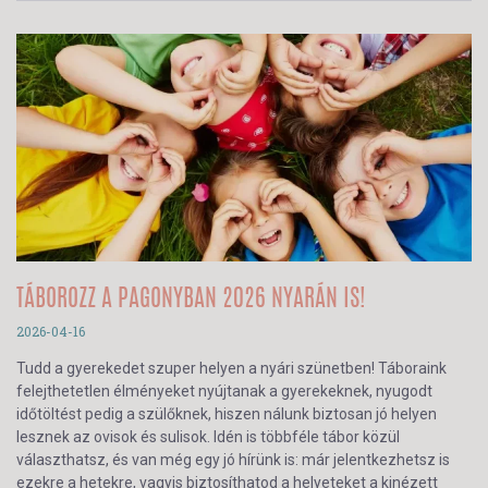
TÁBOROZZ A PAGONYBAN 2026 NYARÁN IS!
2026-04-16
Tudd a gyerekedet szuper helyen a nyári szünetben! Táboraink
felejthetetlen élményeket nyújtanak a gyerekeknek, nyugodt
időtöltést pedig a szülőknek, hiszen nálunk biztosan jó helyen
lesznek az ovisok és sulisok. Idén is többféle tábor közül
választhatsz, és van még egy jó hírünk is: már jelentkezhetsz is
ezekre a hetekre, vagyis biztosíthatod a helyeteket a kinézett