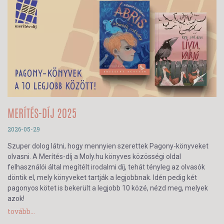
MERÍTÉS-DÍJ 2025
2026-05-29
Szuper dolog látni, hogy mennyien szerettek Pagony-könyveket
olvasni. A Merítés-díj a Moly.hu könyves közösségi oldal
felhasználói által megítélt irodalmi díj, tehát tényleg az olvasók
döntik el, mely könyveket tartják a legjobbnak. Idén pedig két
pagonyos kötet is bekerült a legjobb 10 közé, nézd meg, melyek
azok!
tovább...