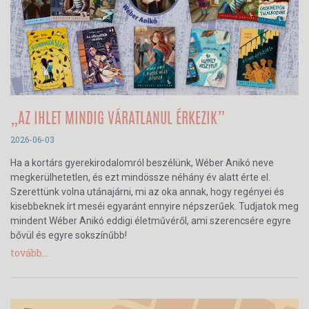
„AZ IHLET MINDIG VÁRATLANUL ÉRKEZIK”
2026-06-03
Ha a kortárs gyerekirodalomról beszélünk, Wéber Anikó neve
megkerülhetetlen, és ezt mindössze néhány év alatt érte el.
Szerettünk volna utánajárni, mi az oka annak, hogy regényei és
kisebbeknek írt meséi egyaránt ennyire népszerűek. Tudjatok meg
mindent Wéber Anikó eddigi életművéről, ami szerencsére egyre
bővül és egyre sokszínűbb!
tovább...