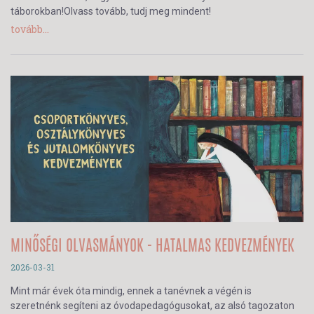
táborokban!Olvass tovább, tudj meg mindent!
tovább...
MINŐSÉGI OLVASMÁNYOK - HATALMAS KEDVEZMÉNYEK
2026-03-31
Mint már évek óta mindig, ennek a tanévnek a végén is
szeretnénk segíteni az óvodapedagógusokat, az alsó tagozaton