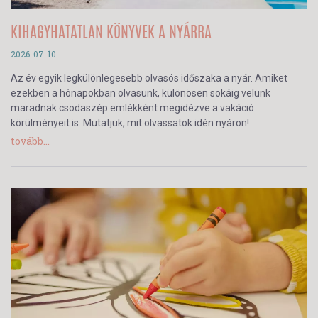
KIHAGYHATATLAN KÖNYVEK A NYÁRRA
2026-07-10
Az év egyik legkülönlegesebb olvasós időszaka a nyár. Amiket
ezekben a hónapokban olvasunk, különösen sokáig velünk
maradnak csodaszép emlékként megidézve a vakáció
körülményeit is. Mutatjuk, mit olvassatok idén nyáron!
tovább...