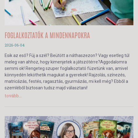
FOGLALKOZTATÓK A MINDENNAPOKRA
2026-06-04
Esik az eső? Fúj a szél? Beütött a náthaszezon? Vagy esetleg túl
meleg van ahhoz, hogy kimenjetek a játszótérre?Aggodalomra
semmi ok! Rengeteg szuper foglalkoztató füzetünk van, amivel
könnyedén leköthetik magukat a gyerekek! Rajzolás, színezés,
matricázás, festés, ragasztás, gyurmázás, mi kell még? Ebből a
szemléből biztosan tudsz majd választani!
tovább...