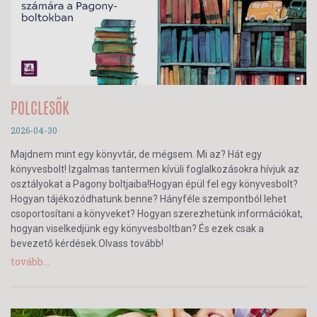
POLCLESŐK
2026-04-30
Majdnem mint egy könyvtár, de mégsem. Mi az? Hát egy
könyvesbolt! Izgalmas tantermen kívüli foglalkozásokra hívjuk az
osztályokat a Pagony boltjaiba!Hogyan épül fel egy könyvesbolt?
Hogyan tájékozódhatunk benne? Hányféle szempontból lehet
csoportosítani a könyveket? Hogyan szerezhetünk információkat,
hogyan viselkedjünk egy könyvesboltban? És ezek csak a
bevezető kérdések.Olvass tovább!
tovább...