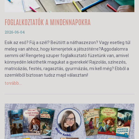
FOGLALKOZTATÓK A MINDENNAPOKRA
2026-06-04
Esik az eső? Fúj a szél? Beütött a náthaszezon? Vagy esetleg túl
meleg van ahhoz, hogy kimenjetek a játszótérre?Aggodalomra
semmi ok! Rengeteg szuper foglalkoztató füzetünk van, amivel
könnyedén leköthetik magukat a gyerekek! Rajzolás, színezés,
matricázás, festés, ragasztás, gyurmázás, mi kell még? Ebből a
szemléből biztosan tudsz majd választani!
tovább...