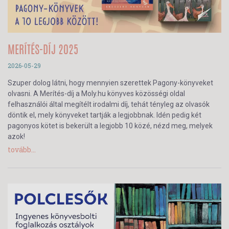
MERÍTÉS-DÍJ 2025
2026-05-29
Szuper dolog látni, hogy mennyien szerettek Pagony-könyveket
olvasni. A Merítés-díj a Moly.hu könyves közösségi oldal
felhasználói által megítélt irodalmi díj, tehát tényleg az olvasók
döntik el, mely könyveket tartják a legjobbnak. Idén pedig két
pagonyos kötet is bekerült a legjobb 10 közé, nézd meg, melyek
azok!
tovább...