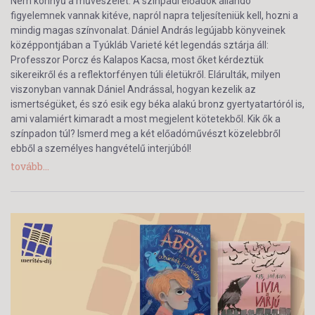
Nem könnyű a művészélet. A színpadi előadók állandó
figyelemnek vannak kitéve, napról napra teljesíteniük kell, hozni a
mindig magas színvonalat. Dániel András legújabb könyveinek
középpontjában a Tyúkláb Varieté két legendás sztárja áll:
Professzor Porcz és Kalapos Kacsa, most őket kérdeztük
sikereikről és a reflektorfényen túli életükről. Elárulták, milyen
viszonyban vannak Dániel Andrással, hogyan kezelik az
ismertségüket, és szó esik egy béka alakú bronz gyertyatartóról is,
ami valamiért kimaradt a most megjelent kötetekből. Kik ők a
színpadon túl? Ismerd meg a két előadóművészt közelebbről
ebből a személyes hangvételű interjúból!
tovább...