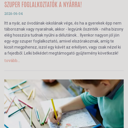
SZUPER FOGLALKOZTATÓK A NYÁRRA!
2026-06-04
Itt a nyár, az óvodának-iskolának vége, és ha a gyerekek épp nem
táboroznak vagy nyaralnak, akkor - legyünk őszinték - néha bizony
elég hosszúra tudnak nyúlni a délutánok… Ilyenkor nagyon jól jön
egy-egy szuper foglalkoztató, amivel elszórakoznak, amíg te
kicsit megpihensz, iszol egy kávét az erkélyen, vagy csak nézel ki
a fejedből. Lelki békédet megtámogató gyűjtemény következik!
tovább...