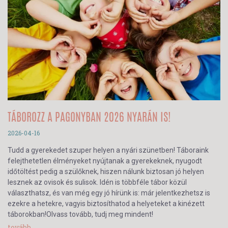
TÁBOROZZ A PAGONYBAN 2026 NYARÁN IS!
2026-04-16
Tudd a gyerekedet szuper helyen a nyári szünetben! Táboraink
felejthetetlen élményeket nyújtanak a gyerekeknek, nyugodt
időtöltést pedig a szülőknek, hiszen nálunk biztosan jó helyen
lesznek az ovisok és sulisok. Idén is többféle tábor közül
választhatsz, és van még egy jó hírünk is: már jelentkezhetsz is
ezekre a hetekre, vagyis biztosíthatod a helyeteket a kinézett
táborokban!Olvass tovább, tudj meg mindent!
tovább...