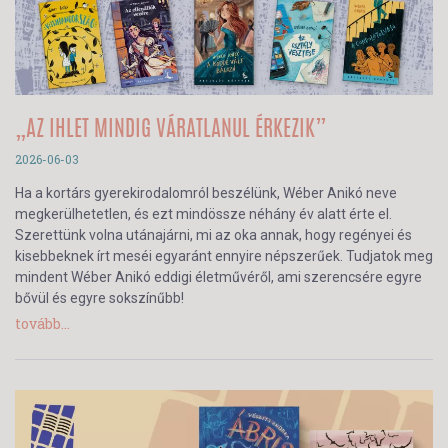
„AZ IHLET MINDIG VÁRATLANUL ÉRKEZIK”
2026-06-03
Ha a kortárs gyerekirodalomról beszélünk, Wéber Anikó neve
megkerülhetetlen, és ezt mindössze néhány év alatt érte el.
Szerettünk volna utánajárni, mi az oka annak, hogy regényei és
kisebbeknek írt meséi egyaránt ennyire népszerűek. Tudjatok meg
mindent Wéber Anikó eddigi életművéről, ami szerencsére egyre
bővül és egyre sokszínűbb!
tovább...