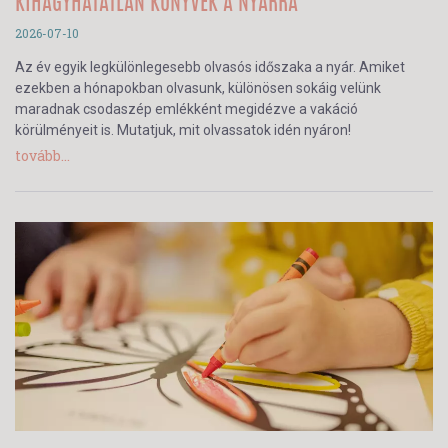
KIHAGYHATATLAN KÖNYVEK A NYÁRRA
2026-07-10
Az év egyik legkülönlegesebb olvasós időszaka a nyár. Amiket
ezekben a hónapokban olvasunk, különösen sokáig velünk
maradnak csodaszép emlékként megidézve a vakáció
körülményeit is. Mutatjuk, mit olvassatok idén nyáron!
tovább...