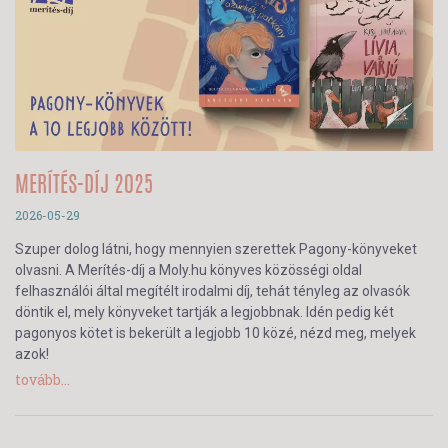
MERÍTÉS-DÍJ 2025
2026-05-29
Szuper dolog látni, hogy mennyien szerettek Pagony-könyveket
olvasni. A Merítés-díj a Moly.hu könyves közösségi oldal
felhasználói által megítélt irodalmi díj, tehát tényleg az olvasók
döntik el, mely könyveket tartják a legjobbnak. Idén pedig két
pagonyos kötet is bekerült a legjobb 10 közé, nézd meg, melyek
azok!
tovább...