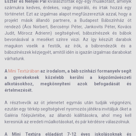
Eszter és Nényei Pál
kiválasztottak egy-egy műalkotást, amelyik
számukra kedves, érdekes, vagy inspiráló, és írtak hozzá egy
történetet. Ezt az izgalmas alapot megfűszereztük azzal, hogy a
projekt másik állandó partnere, a Budapest Bábszínház öt
rendező (Ács Norbert, Bercsényi Péter, Jankovits Péter, Kovács
Judit, Mórocz Adrienn) segítségével, bábszínészek és bábok
bevonásával a meséket színre viszi. Az így készült darabok
magukon viselik a festők, az írók, a bábrendezők és a
bábszínészek kézjegyét, amitől idén is igazán izgalmas darabokat
várhatunk.
A
Mini Textúrában
az irodalom, a báb színházi formanyelv segít
a gyerekeknek közelebb kerülni a képzőművészeti
alkotásokhoz, megkönnyíteni azok befogadását és
értelmezését.
A résztvevők az öt jelenetet egymás után tudják végignézni,
ezután egy térkép segítségével nyomozós játékra invitáljuk őket a
Galéria főépületébe, az állandó kiállításokra, ahol meg kell
keresniük az eredeti műalkotásokat, és pár kérdésre válaszolniuk.
A Mini Textúra előadást 7-12 éves iskolásoknak és