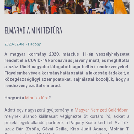
ELMARAD A MINI TEXTÚRA
2020-02-04
- Pagony
A magyar kormány 2020. március 11-én veszélyhelyzetet
rendelt el a COVID-19 koronavírus járvány miatt, és megtiltotta
a száz főnél nagyobb látogatottságú beltéri rendezvényeket.
Figyelembe véve a kormány határozatát, a lakosság érdekeit, a
közegészségügyi szempontokat, sajnálattal közöljük, hogy a
rendezvény ezúttal elmarad.
Hogy mi a
Mini Textúra
?
Adott egy nagyszerű gyűjtemény a
Magyar Nemzeti Galériában,
melynek állandó kiállításait végignézte öt kortárs író, akiket a
projekt egyik állandó partnere, a Pagony Kiadó kért fel. Az írók,
azaz
Bán Zsófia, Gévai Csilla, Kiss Judit Ágnes, Molnár T.