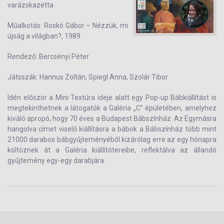
varázskazetta
Műalkotás: Roskó Gábor – Nézzük, mi
újság a világban?, 1989
Rendező: Bercsényi Péter
Játsszák: Hannus Zoltán, Spiegl Anna, Szolár Tibor
Idén először a Mini Textúra ideje alatt egy Pop-up Bábkiállítást is
megtekinthetnek a látogatók a Galéria „C” épületében, amelyhez
kiváló apropó, hogy 70 éves a Budapest Bábszínház. Az Egymásra
hangolva címet viselő kiállításra a bábok a Bábszínház több mint
21000 darabos bábgyűjteményéből kizárólag erre az egy hónapra
költöznek át a Galéria kiállítótereibe, reflektálva az állandó
gyűjtemény egy-egy darabjára.