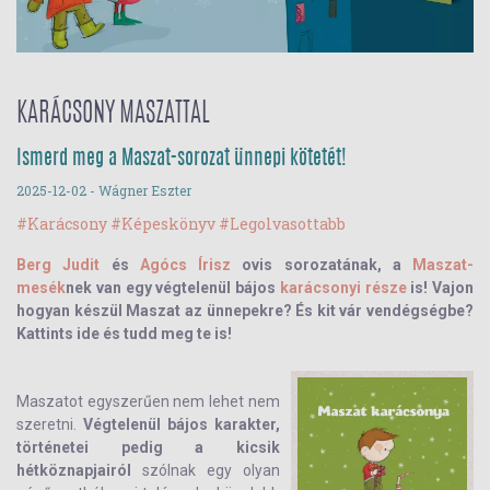
KARÁCSONY MASZATTAL
Ismerd meg a Maszat-sorozat ünnepi kötetét!
2025-12-02
- Wágner Eszter
#Karácsony
#Képeskönyv
#Legolvasottabb
Berg Judit
és
Agócs Írisz
ovis sorozatának, a
Maszat-
mesék
nek van egy végtelenül bájos
karácsonyi része
is! Vajon
hogyan készül Maszat az ünnepekre? És kit vár vendégségbe?
Kattints ide és tudd meg te is!
Maszatot egyszerűen nem lehet nem
szeretni.
Végtelenül bájos karakter,
történetei pedig a kicsik
hétköznapjairól
szólnak egy olyan