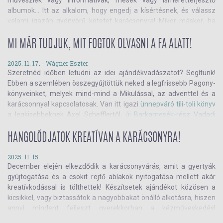
albumok... Itt az alkalom, hogy engedj a kísértésnek, és válassz
valami igazán gyönyörű kötetet karácsonyra! Mikor máskor, ha
nem most? Ebben a szemlében mutatunk 20 szuper könyvet,
melyeket éveken keresztül ámulattal fognak forgatni a gyerekek,
MI MÁR TUDJUK, MIT FOGTOK OLVASNI A FA ALATT!
és te is! Olvass tovább!
2025. 11. 17. -
Wágner Eszter
Szeretnéd időben letudni az idei ajándékvadászatot? Segítünk!
Ebben a szemlében összegyűjtöttük neked a legfrissebb Pagony-
könyveinket, melyek mind-mind a Mikulással, az adventtel és a
karácsonnyal kapcsolatosak. Van itt igazi
ünnepváró tili-toli könyv
a legkisebbeknek Axel Schefflertől,
új Barkamesék-rész Vadadi
Adrienntől
, csodaszép
téli verseskötet
klasszikusokkal és
kortársakkal, de Pásztohy Panka egy
kutyabarát karácsonyi
HANGOLÓDJATOK KREATÍVAN A KARÁCSONYRA!
mesével
is bővítette a népszerű Pitypang és Lili-sorozatot is.
A
legkisebbektől egészen az alsós korosztályig mindenkinek van
2025. 11. 15.
December elején elkezdődik a karácsonyvárás, amit a gyertyák
egy jó könyvünk! Nem hiszed? Kattints, és járj utána!
gyújtogatása és a csokit rejtő ablakok nyitogatása mellett akár
kreatívkodással is tölthettek! Készítsetek ajándékot közösen a
kicsikkel, vagy biztassátok a nagyobbakat önálló alkotásra, hiszen
annyi mindent fejleszt gyerekkorban a kézműveskedés!
Ismerjétek meg a legkreatívabb játékokat és könyveket, amikkel