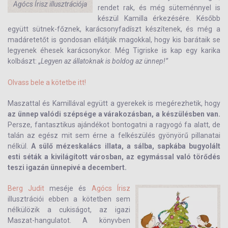
Agócs Írisz illusztrációja
rendet rak, és még süteménnyel is
készül Kamilla érkezésére. Később
együtt sütnek-főznek, karácsonyfadíszt készítenek, és még a
madáretetőt is gondosan ellátják magokkal, hogy kis barátaik se
legyenek éhesek karácsonykor. Még Tigriske is kap egy karika
kolbászt: „
Legyen az állatoknak is boldog az ünnep!”
Olvass bele a kötetbe itt!
Maszattal és Kamillával együtt a gyerekek is megérezhetik, hogy
az ünnep valódi szépsége a várakozásban, a készülésben van.
Persze, fantasztikus ajándékot bontogatni a ragyogó fa alatt, de
talán az egész mit sem érne a felkészülés gyönyörű pillanatai
nélkül.
A sülő mézeskalács illata, a sálba, sapkába bugyolált
esti séták a kivilágított városban, az egymással való törődés
teszi igazán ünnepivé a decembert.
Berg Judit
meséje és
Agócs Írisz
illusztrációi ebben a kötetben sem
nélkülözik a cukiságot, az igazi
Maszat-hangulatot. A könyvben