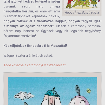
található két kedves történet
minden
ovisnak segít majd ünnepi
hangulatba kerülni
, és emellett arra
Agócs Írisz illusztrációja
is remek tippeket kaphatnak belőlük,
hogyan töltsék el a várakozás napjait, hogyan tegyék igazi
élménnyé az egész decembert.
Hiszen a karácsony nemcsak
három nap, hanem ha ügyesek vagyunk, legalább négyhétnyi
folyamatos varázslat!
Készüljetek az ünnepekre ti is Maszattal!
Wágner Eszter ajánlóját olvastad.
Tedd kosárba a karácsonyi Maszat-mesét!