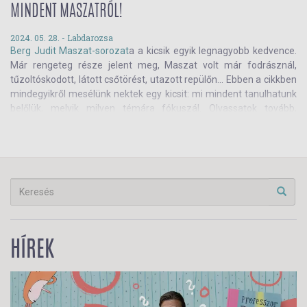
boltjainkban is találkozhattok!
MINDENT MASZATRÓL!
2024. 05. 28. -
Labdarozsa
Berg Judit
Maszat-sorozat
a a kicsik egyik legnagyobb kedvence.
Már rengeteg része jelent meg, Maszat volt már fodrásznál,
tűzoltóskodott, látott csőtörést, utazott repülőn... Ebben a cikkben
mindegyikről mesélünk nektek egy kicsit: mi mindent tanulhatunk
belőlük, melyik milyen témára fókuszál. Olvassatok tovább,
merüljetek el Maszat és kis barátainak világában!
HÍREK