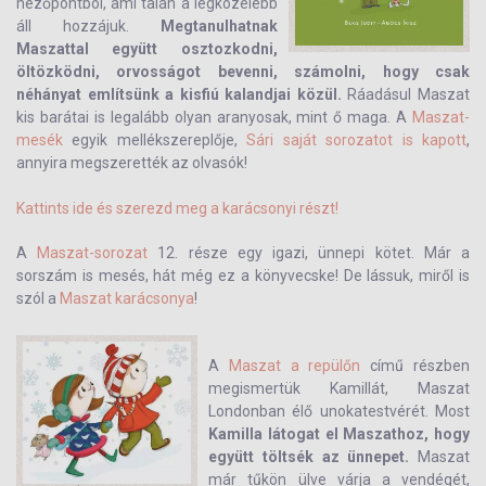
nézőpontból, ami talán a legközelebb
áll hozzájuk.
Megtanulhatnak
Maszattal együtt osztozkodni,
öltözködni, orvosságot bevenni, számolni, hogy csak
néhányat említsünk a kisfiú kalandjai közül.
Ráadásul Maszat
kis barátai is legalább olyan aranyosak, mint ő maga. A
Maszat-
mesék
egyik mellékszereplője,
Sári saját sorozatot is kapott
,
annyira megszerették az olvasók!
Kattints ide és szerezd meg a karácsonyi részt!
A
Maszat-sorozat
12. része egy igazi, ünnepi kötet. Már a
sorszám is mesés, hát még ez a könyvecske! De lássuk, miről is
szól a
Maszat karácsonya
!
A
Maszat a repülőn
című részben
megismertük Kamillát, Maszat
Londonban élő unokatestvérét. Most
Kamilla látogat el Maszathoz, hogy
együtt töltsék az ünnepet.
Maszat
már tűkön ülve várja a vendégét,