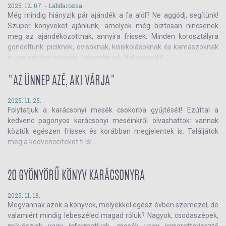
2025. 12. 07. -
Labdarozsa
Még mindig hiányzik pár ajándék a fa alól? Ne aggódj, segítünk!
Szuper könyveket ajánlunk, amelyek még biztosan nincsenek
meg az ajándékozottnak, annyira frissek. Minden korosztályra
gondoltunk: piciknek, ovisoknak, kisiskolásoknak és kamaszoknak
is van néhány ropogós újdonságunk. Válogass itt!
"AZ ÜNNEP AZÉ, AKI VÁRJA"
2025. 11. 25.
Folytatjuk a karácsonyi mesék csokorba gyűjtését! Ezúttal a
kedvenc pagonyos karácsonyi meséinkről olvashattok: vannak
köztük egészen frissek és korábban megjelentek is. Találjátok
meg a kedvenceiteket ti is!
20 GYÖNYÖRŰ KÖNYV KARÁCSONYRA
2025. 11. 18.
Megvannak azok a könyvek, melyekkel egész évben szemezel, de
valamiért mindig lebeszéled magad róluk? Nagyok, csodaszépek,
művésziek vagy informatívak, mesék vagy ismeretterjesztő