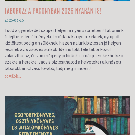
TÁBOROZZ A PAGONYBAN 2026 NYARÁN IS!
2026-04-16
Tudd a gyerekedet szuper helyen a nyári szünetben! Táboraink
felejthetetlen élményeket nyújtanak a gyerekeknek, nyugodt
időtöltést pedig a szülőknek, hiszen nálunk biztosan jó helyen
lesznek az ovisok és sulisok. Idén is többféle tábor közül
választhatsz, és van még egy jó hírünk is: már jelentkezhetsz is
ezekre a hetekre, vagyis biztosíthatod a helyeteket a kinézett
táborokban!Olvass tovább, tudj meg mindent!
tovább...