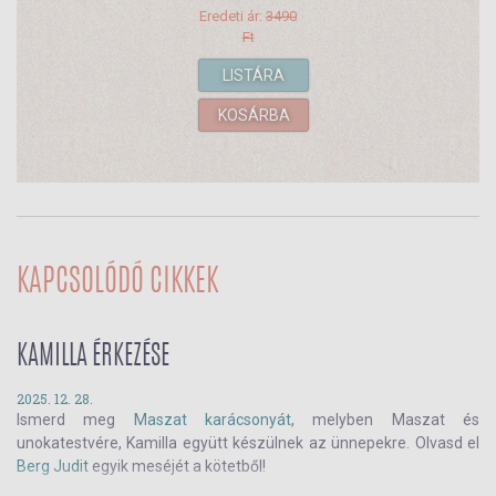
Eredeti ár:
3490
Ft
LISTÁRA
KOSÁRBA
KAPCSOLÓDÓ CIKKEK
KAMILLA ÉRKEZÉSE
2025. 12. 28.
Ismerd meg
Maszat karácsonyát
, melyben Maszat és
unokatestvére, Kamilla együtt készülnek az ünnepekre. Olvasd el
Berg Judit
egyik meséjét a kötetből!