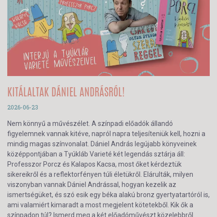
KITÁLALTAK DÁNIEL ANDRÁSRÓL!
2026-06-23
Nem könnyű a művészélet. A színpadi előadók állandó
figyelemnek vannak kitéve, napról napra teljesíteniük kell, hozni a
mindig magas színvonalat. Dániel András legújabb könyveinek
középpontjában a Tyúkláb Varieté két legendás sztárja áll:
Professzor Porcz és Kalapos Kacsa, most őket kérdeztük
sikereikről és a reflektorfényen túli életükről. Elárulták, milyen
viszonyban vannak Dániel Andrással, hogyan kezelik az
ismertségüket, és szó esik egy béka alakú bronz gyertyatartóról is,
ami valamiért kimaradt a most megjelent kötetekből. Kik ők a
színpadon túl? Ismerd meg a két előadóművészt közelebbről