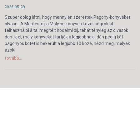
2026-05-29
Szuper dolog látni, hogy mennyien szerettek Pagony-könyveket
olvasni. A Merítés-díj a Moly.hu könyves közösségi oldal
felhasználói által megítélt irodalmi díj, tehát tényleg az olvasók
döntik el, mely könyveket tartják a legjobbnak. Idén pedig két
pagonyos kötet is bekerült a legjobb 10 közé, nézd meg, melyek
azok!
tovább...