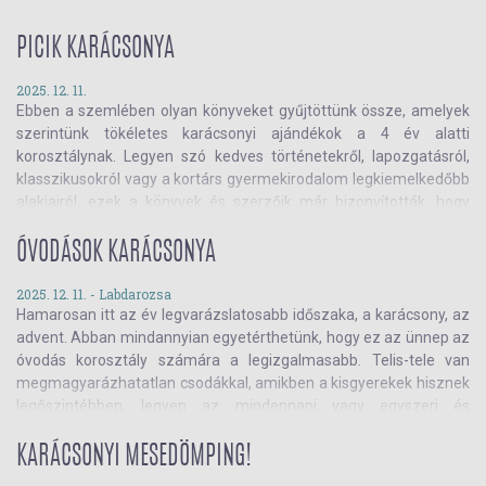
PICIK KARÁCSONYA
2025. 12. 11.
Ebben a szemlében olyan könyveket gyűjtöttünk össze, amelyek
szerintünk tökéletes karácsonyi ajándékok a 4 év alatti
korosztálynak. Legyen szó kedves történetekről, lapozgatásról,
klasszikusokról vagy a kortárs gyermekirodalom legkiemelkedőbb
alakjairól, ezek a könyvek és szerzőik már bizonyították, hogy
helyük van a fa alatt. Nézd meg, mik a kedvenceink!
ÓVODÁSOK KARÁCSONYA
2025. 12. 11. -
Labdarozsa
Hamarosan itt az év legvarázslatosabb időszaka, a karácsony, az
advent. Abban mindannyian egyetérthetünk, hogy ez az ünnep az
óvodás korosztály számára a legizgalmasabb. Telis-tele van
megmagyarázhatatlan csodákkal, amikben a kisgyerekek hisznek
legőszintébben, legyen az mindennapi vagy egyszeri és
megismételhetetlen.
Nézd meg, melyik könyveket ajánljuk
nekik!
KARÁCSONYI MESEDÖMPING!