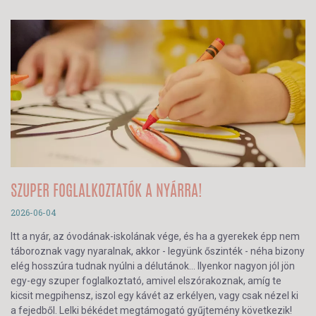
SZUPER FOGLALKOZTATÓK A NYÁRRA!
2026-06-04
Itt a nyár, az óvodának-iskolának vége, és ha a gyerekek épp nem
táboroznak vagy nyaralnak, akkor - legyünk őszinték - néha bizony
elég hosszúra tudnak nyúlni a délutánok… Ilyenkor nagyon jól jön
egy-egy szuper foglalkoztató, amivel elszórakoznak, amíg te
kicsit megpihensz, iszol egy kávét az erkélyen, vagy csak nézel ki
a fejedből. Lelki békédet megtámogató gyűjtemény következik!