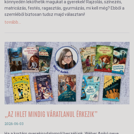
könnyedén leköthetik magukat a gyerekek! Rajzolás, színezés,
matricázás, festés, ragasztás, gyurmázás, mi kell még? Ebből a
szemléből biztosan tudsz majd választani!
tovább...
„AZ IHLET MINDIG VÁRATLANUL ÉRKEZIK”
2026-06-03
Ha a kortárs gyerekirodalomról beszélünk, Wéber Anikó neve