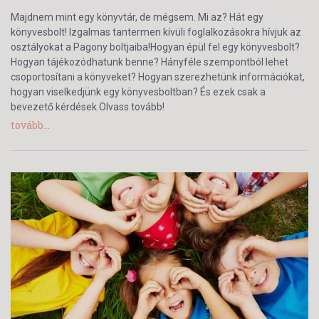
Majdnem mint egy könyvtár, de mégsem. Mi az? Hát egy
könyvesbolt! Izgalmas tantermen kívüli foglalkozásokra hívjuk az
osztályokat a Pagony boltjaiba!Hogyan épül fel egy könyvesbolt?
Hogyan tájékozódhatunk benne? Hányféle szempontból lehet
csoportosítani a könyveket? Hogyan szerezhetünk információkat,
hogyan viselkedjünk egy könyvesboltban? És ezek csak a
bevezető kérdések.Olvass tovább!
tovább...