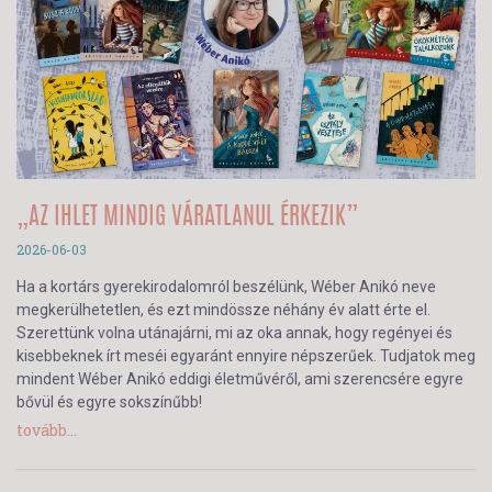
„AZ IHLET MINDIG VÁRATLANUL ÉRKEZIK”
2026-06-03
Ha a kortárs gyerekirodalomról beszélünk, Wéber Anikó neve
megkerülhetetlen, és ezt mindössze néhány év alatt érte el.
Szerettünk volna utánajárni, mi az oka annak, hogy regényei és
kisebbeknek írt meséi egyaránt ennyire népszerűek. Tudjatok meg
mindent Wéber Anikó eddigi életművéről, ami szerencsére egyre
bővül és egyre sokszínűbb!
tovább...