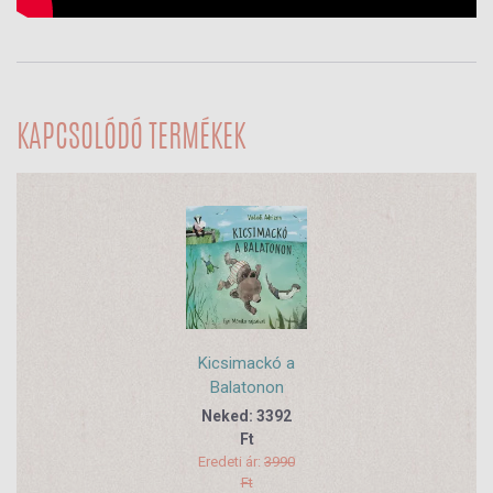
KAPCSOLÓDÓ TERMÉKEK
Kicsimackó a
Balatonon
Neked: 3392
Ft
Eredeti ár:
3990
Ft