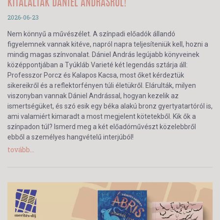
KITÁLALTAK DÁNIEL ANDRÁSRÓL!
2026-06-23
Nem könnyű a művészélet. A színpadi előadók állandó
figyelemnek vannak kitéve, napról napra teljesíteniük kell, hozni a
mindig magas színvonalat. Dániel András legújabb könyveinek
középpontjában a Tyúkláb Varieté két legendás sztárja áll:
Professzor Porcz és Kalapos Kacsa, most őket kérdeztük
sikereikről és a reflektorfényen túli életükről. Elárulták, milyen
viszonyban vannak Dániel Andrással, hogyan kezelik az
ismertségüket, és szó esik egy béka alakú bronz gyertyatartóról is,
ami valamiért kimaradt a most megjelent kötetekből. Kik ők a
színpadon túl? Ismerd meg a két előadóművészt közelebbről
ebből a személyes hangvételű interjúból!
tovább...