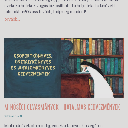
ezekre a hetekre, vagyis biztosíthatod a helyeteket a kinézett
táborokban!Olvass tovább, tudj meg mindent!
tovább...
MINŐSÉGI OLVASMÁNYOK - HATALMAS KEDVEZMÉNYEK
2026-03-31
Mint már évek óta mindig, ennek a tanévnek a végén is