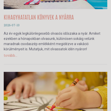
KIHAGYHATATLAN KÖNYVEK A NYÁRRA
2026-07-10
Az év egyik legkülönlegesebb olvasós időszaka a nyár. Amiket
ezekben a hónapokban olvasunk, különösen sokáig velünk
maradnak csodaszép emlékként megidézve a vakáció
körülményeit is. Mutatjuk, mit olvassatok idén nyáron!
tovább...