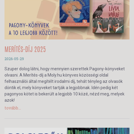
MERÍTÉS-DÍJ 2025
2026-05-29
Szuper dolog látni, hogy mennyien szerettek Pagony-könyveket
olvasni. A Merítés-díj a Moly.hu könyves közösségi oldal
felhasználói által megítélt irodalmi díj, tehát tényleg az olvasók
döntik el, mely könyveket tartják a legjobbnak. Idén pedig két
pagonyos kötet is bekerült a legjobb 10 közé, nézd meg, melyek
azok!
tovább...