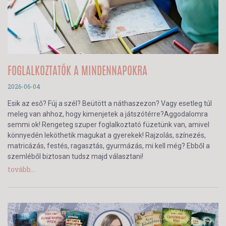
FOGLALKOZTATÓK A MINDENNAPOKRA
2026-06-04
Esik az eső? Fúj a szél? Beütött a náthaszezon? Vagy esetleg túl
meleg van ahhoz, hogy kimenjetek a játszótérre?Aggodalomra
semmi ok! Rengeteg szuper foglalkoztató füzetünk van, amivel
könnyedén leköthetik magukat a gyerekek! Rajzolás, színezés,
matricázás, festés, ragasztás, gyurmázás, mi kell még? Ebből a
szemléből biztosan tudsz majd választani!
tovább...