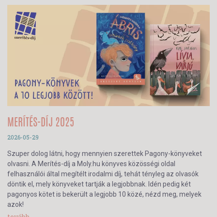
MERÍTÉS-DÍJ 2025
2026-05-29
Szuper dolog látni, hogy mennyien szerettek Pagony-könyveket
olvasni. A Merítés-díj a Moly.hu könyves közösségi oldal
felhasználói által megítélt irodalmi díj, tehát tényleg az olvasók
döntik el, mely könyveket tartják a legjobbnak. Idén pedig két
pagonyos kötet is bekerült a legjobb 10 közé, nézd meg, melyek
azok!
tovább...