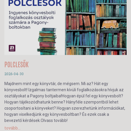
POLCLESŐK
2026-04-30
Majdnem mint egy könyvtár, de mégsem. Mi az? Hát egy
könyvesbolt! Izgalmas tantermen kívüli foglalkozásokra hívjuk az
osztályokat a Pagony boltjaiba!Hogyan épül fel egy könyvesbolt?
Hogyan tájékozódhatunk benne? Hányféle szempontból lehet
csoportosítani a könyveket? Hogyan szerezhetünk információkat,
hogyan viselkedjünk egy könyvesboltban? És ezek csak a
bevezető kérdések.Olvass tovább!
tovább...