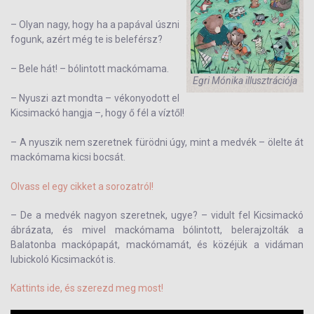
– Olyan nagy, hogy ha a papával úszni
fogunk, azért még te is beleférsz?
– Bele hát! – bólintott mackómama.
Egri Mónika illusztrációja
– Nyuszi azt mondta – vékonyodott el
Kicsimackó hangja –, hogy ő fél a víztől!
– A nyuszik nem szeretnek fürödni úgy, mint a medvék – ölelte át
mackó­mama kicsi bocsát.
Olvass el egy cikket a sorozatról!
– De a medvék nagyon szeretnek, ugye? – vidult fel Kicsimackó
ábrázata, és mivel mackómama bólintott, belerajzolták a
Balatonba mackópapát, mackó­mamát, és közéjük a vidáman
lubickoló Kicsimackót is.
Kattints ide, és szerezd meg most!