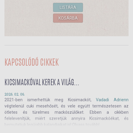
LISTÁRA
KOSÁRBA
KAPCSOLÓDÓ CIKKEK
KICSIMACKÓVAL KEREK A VILÁG...
2026. 02. 06.
2021-ben ismerhettük meg Kicsimackót,
Vadadi Adrienn
végtelenül cuki mesehősét, és vele együtt természetesen az
ötletes és türelmes mackószülőket. Ebben a cikkben
felelevenítjük, miért szeretjük annyira Kicsimackóékat, és
bemutatjuk legújabb kalandjaikat is! Olvass tovább!