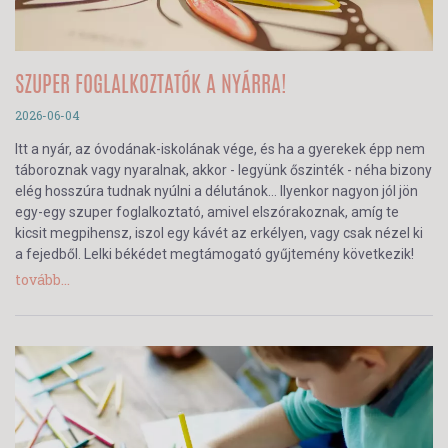
SZUPER FOGLALKOZTATÓK A NYÁRRA!
2026-06-04
Itt a nyár, az óvodának-iskolának vége, és ha a gyerekek épp nem
táboroznak vagy nyaralnak, akkor - legyünk őszinték - néha bizony
elég hosszúra tudnak nyúlni a délutánok… Ilyenkor nagyon jól jön
egy-egy szuper foglalkoztató, amivel elszórakoznak, amíg te
kicsit megpihensz, iszol egy kávét az erkélyen, vagy csak nézel ki
a fejedből. Lelki békédet megtámogató gyűjtemény következik!
tovább...