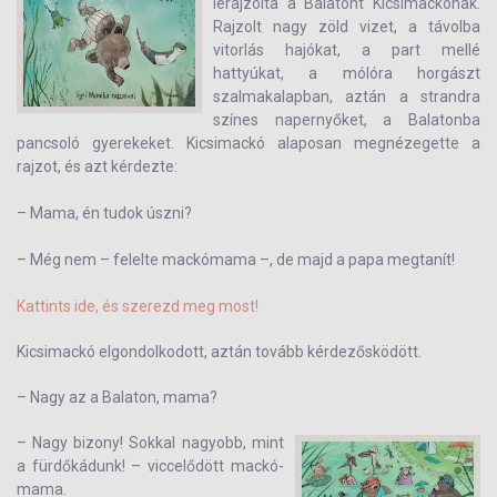
lerajzolta a Balatont Kicsimackónak.
Rajzolt nagy zöld vizet, a távolba
vitorlás hajókat, a part mellé
hattyúkat, a mólóra horgászt
szalmakalapban, aztán a strandra
színes napernyőket, a Balatonba
pancsoló gye­rekeket. Kicsimackó alaposan megnézegette a
rajzot, és azt kérdezte:
– Mama, én tudok úszni?
– Még nem – felelte mackómama –, de majd a papa megtanít!
Kattints ide, és szerezd meg most!
Kicsimackó elgondolkodott, aztán tovább kérdezősködött.
– Nagy az a Balaton, mama?
– Nagy bizony! Sokkal nagyobb, mint
a fürdőkádunk! – viccelődött mackó­
mama.