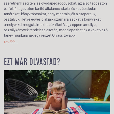
szeretnénk segíteni az óvodapedagógusokat, az alsó tagozaton
és felső tagozaton tanító általános iskolai és középiskolai
tanárokat, könyvtárosokat, hogy megtalálják a csoportjuk,
osztályuk, illetve egyes diákjaik számára azokat a könyveket,
amelyekkel megjutalmazhatják őket.Vagy éppen amellyel,
osztálykönyvek rendelése esetén, megalapozhatják a következő
tanév munkájának egy részét.Olvass tovább!
tovább...
EZT MÁR OLVASTAD?