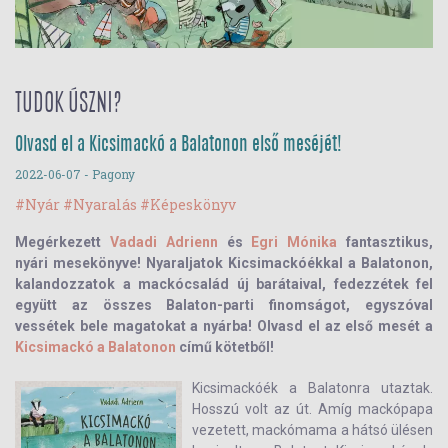
TUDOK ÚSZNI?
Olvasd el a Kicsimackó a Balatonon első meséjét!
2022-06-07
- Pagony
#Nyár
#Nyaralás
#Képeskönyv
Megérkezett
Vadadi Adrienn
és
Egri Mónika
fantasztikus,
nyári mesekönyve! Nyaraljatok Kicsimackóékkal a Balatonon,
kalandozzatok a mackócsalád új barátaival, fedezzétek fel
együtt az összes Balaton-parti finomságot, egyszóval
vessétek bele magatokat a nyárba! Olvasd el az első mesét a
Kicsimackó a Balatonon
című kötetből!
Kicsimackóék a Balatonra utaztak.
Hosszú volt az út. Amíg mackópapa
vezetett, mackómama a hátsó ülésen