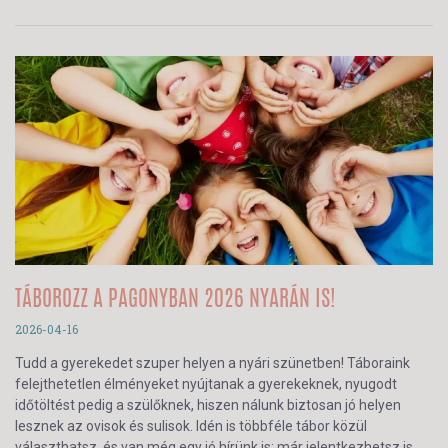
TÁBOROZZ A PAGONYBAN 2026 NYARÁN IS!
2026-04-16
Tudd a gyerekedet szuper helyen a nyári szünetben! Táboraink
felejthetetlen élményeket nyújtanak a gyerekeknek, nyugodt
időtöltést pedig a szülőknek, hiszen nálunk biztosan jó helyen
lesznek az ovisok és sulisok. Idén is többféle tábor közül
választhatsz, és van még egy jó hírünk is: már jelentkezhetsz is