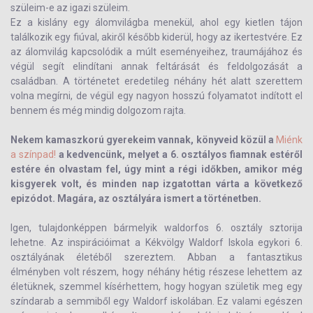
szüleim-e az igazi szüleim.
Ez a kislány egy álomvilágba menekül, ahol egy kietlen tájon
találkozik egy fiúval, akiről később kiderül, hogy az ikertestvére. Ez
az álomvilág kapcsolódik a múlt eseményeihez, traumájához és
végül segít elindítani annak feltárását és feldolgozását a
családban. A történetet eredetileg néhány hét alatt szerettem
volna megírni, de végül egy nagyon hosszú folyamatot indított el
bennem és még mindig dolgozom rajta.
Nekem kamaszkorú gyerekeim vannak, könyveid közül a
Miénk
a színpad!
a kedvencünk, melyet a 6. osztályos fiamnak estéről
estére én olvastam fel, úgy mint a régi időkben, amikor még
kisgyerek volt, és minden nap izgatottan várta a következő
epizódot. Magára, az osztályára ismert a történetben.
Igen, tulajdonképpen bármelyik waldorfos 6. osztály sztorija
lehetne. Az inspirációimat a Kékvölgy Waldorf Iskola egykori 6.
osztályának életéből szereztem. Abban a fantasztikus
élményben volt részem, hogy néhány hétig részese lehettem az
életüknek, szemmel kísérhettem, hogy hogyan születik meg egy
színdarab a semmiből egy Waldorf iskolában. Ez valami egészen