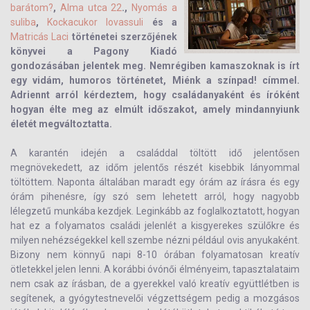
barátom?
,
Alma utca 22
.,
Nyomás a
suliba
,
Kockacukor lovassuli
és a
Matricás Laci
történetei szerzőjének
könyvei a Pagony Kiadó
gondozásában jelentek meg. Nemrégiben kamaszoknak is írt
egy vidám, humoros történetet, Miénk a színpad! címmel.
Adriennt arról kérdeztem, hogy családanyaként és íróként
hogyan élte meg az elmúlt időszakot, amely mindannyiunk
életét megváltoztatta.
A karantén idején a családdal töltött idő jelentősen
megnövekedett, az időm jelentős részét kisebbik lányommal
töltöttem. Naponta általában maradt egy órám az írásra és egy
órám pihenésre, így szó sem lehetett arról, hogy nagyobb
lélegzetű munkába kezdjek. Leginkább az foglalkoztatott, hogyan
hat ez a folyamatos családi jelenlét a kisgyerekes szülőkre és
milyen nehézségekkel kell szembe nézni például ovis anyukaként.
Bizony nem könnyű napi 8-10 órában folyamatosan kreatív
ötletekkel jelen lenni. A korábbi óvónői élményeim, tapasztalataim
nem csak az írásban, de a gyerekkel való kreatív együttlétben is
segítenek, a gyógytestnevelői végzettségem pedig a mozgásos