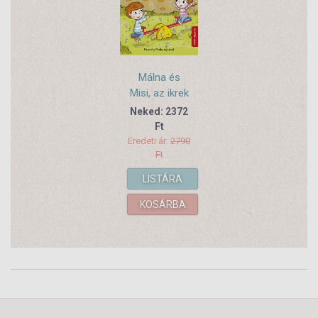
Málna és
Misi, az ikrek
Neked: 2372
Ft
Eredeti ár:
2790
Ft
LISTÁRA
KOSÁRBA