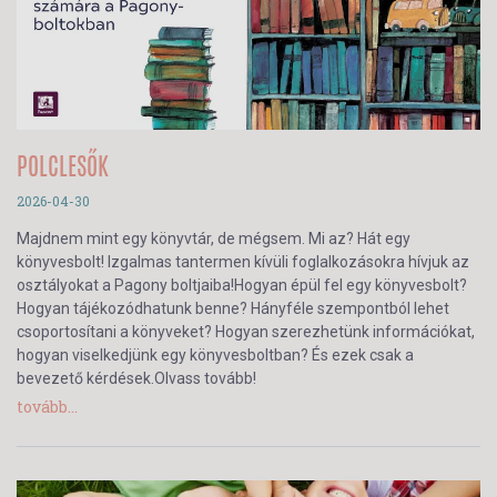
POLCLESŐK
2026-04-30
Majdnem mint egy könyvtár, de mégsem. Mi az? Hát egy
könyvesbolt! Izgalmas tantermen kívüli foglalkozásokra hívjuk az
osztályokat a Pagony boltjaiba!Hogyan épül fel egy könyvesbolt?
Hogyan tájékozódhatunk benne? Hányféle szempontból lehet
csoportosítani a könyveket? Hogyan szerezhetünk információkat,
hogyan viselkedjünk egy könyvesboltban? És ezek csak a
bevezető kérdések.Olvass tovább!
tovább...