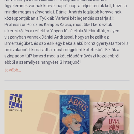
figyelemnek vannak kitéve, napról napra teljesíteniük kell, hozni a
mindig magas színvonalat. Dániel András legújabb könyveinek
középpontjában a Tyúkláb Varieté két legendás sztárja áll:
Professzor Porcz és Kalapos Kacsa, most őket kérdeztük
sikereikről és a reflektorfényen túli életükről. Elárulták, milyen
viszonyban vannak Dániel Andrással, hogyan kezelik az
ismertségüket, és szó esik egy béka alakú bronz gyertyatartóról is,
ami valamiért kimaradt a most megjelent kötetekből. Kik ők a
színpadon túl? Ismerd meg a két előadóművészt közelebbről
ebből a személyes hangvételű interjúból!
tovább...