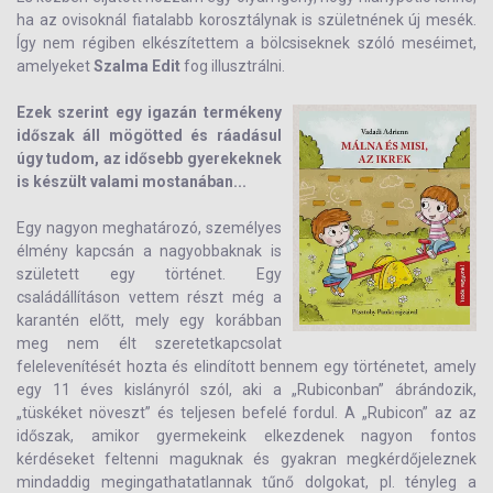
ha az ovisoknál fiatalabb korosztálynak is születnének új mesék.
Így nem régiben elkészítettem a bölcsiseknek szóló meséimet,
amelyeket
Szalma Edit
fog illusztrálni.
Ezek szerint egy igazán termékeny
időszak áll mögötted és ráadásul
úgy tudom, az idősebb gyerekeknek
is készült valami mostanában...
Egy nagyon meghatározó, személyes
élmény kapcsán a nagyobbaknak is
született egy történet. Egy
családállításon vettem részt még a
karantén előtt, mely egy korábban
meg nem élt szeretetkapcsolat
felelevenítését hozta és elindított bennem egy történetet, amely
egy 11 éves kislányról szól, aki a „Rubiconban” ábrándozik,
„tüskéket növeszt” és teljesen befelé fordul. A „Rubicon” az az
időszak, amikor gyermekeink elkezdenek nagyon fontos
kérdéseket feltenni maguknak és gyakran megkérdőjeleznek
mindaddig megingathatatlannak tűnő dolgokat, pl. tényleg a