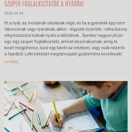
SZUPER FOGLALKOZTATÓK A NYÁRRA!
2026-06-04
Itt a nyár, az óvodának-iskolának vége, és ha a gyerekek épp nem
táboroznak vagy nyaralnak, akkor - legyünk őszinték - néha bizony
elég hosszúra tudnak nyúlni a délutánok… Ilyenkor nagyon jól jön
egy-egy szuper foglalkoztató, amivel elszórakoznak, amíg te
kicsit megpihensz, iszol egy kávét az erkélyen, vagy csak nézel ki
a fejedből. Lelki békédet megtámogató gyűjtemény következik!
tovább...