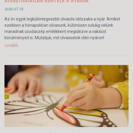
KIHAGYHATATLAN KÖNYVEK A NYÁRRA
2026-07-10
Az év egyik legkülönlegesebb olvasós időszaka a nyár. Amiket
ezekben a hónapokban olvasunk, különösen sokáig velünk
maradnak csodaszép emlékként megidézve a vakáció
körülményeit is. Mutatjuk, mit olvassatok idén nyáron!
tovább...