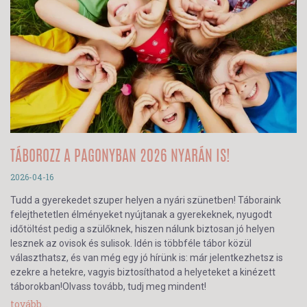
TÁBOROZZ A PAGONYBAN 2026 NYARÁN IS!
2026-04-16
Tudd a gyerekedet szuper helyen a nyári szünetben! Táboraink
felejthetetlen élményeket nyújtanak a gyerekeknek, nyugodt
időtöltést pedig a szülőknek, hiszen nálunk biztosan jó helyen
lesznek az ovisok és sulisok. Idén is többféle tábor közül
választhatsz, és van még egy jó hírünk is: már jelentkezhetsz is
ezekre a hetekre, vagyis biztosíthatod a helyeteket a kinézett
táborokban!Olvass tovább, tudj meg mindent!
tovább...