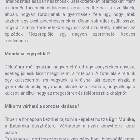
játékok kitalálásában hasznosak. Játékötleteket, praktikákat írtam
az írónői facebook oldalamon, amik segíthetnek a szülőknek,
abban, hogyan forduljanak a gyermekeik felé úgy, hogy játék
közben egy picit pihenhessenek is. Olyan sok ötlet gyűlt össze,
hogy a falatnyi történetekből egy sorozat született, melyben az
epizódok főszereplője egy nagyon szerethető, kedves
medvebocs.
Mondanál egy példát?
Délutánra már gyakran nagyon elfárad egy kisgyerekes anyuka,
esetleg jól esik kicsit megpihenni a fotelban. A fotel alá elrejtünk
egy kulcscsomót, mi vagyunk a királynő, aki éppen alszik, a
gyermekünk pedig egy manó, akinek az a feladata, hogy, ellopja a
kulcsot, anélkül, hogy az megcsörren és felébreszti a királynőt.
Mikorra várható a sorozat kiadása?
Ebben a hónapban kezdi el rajzolni a képeket hozzá
Egri Mónika,
a Babaróka illusztrátora. Várhatóan a nyári könyvhétre kerül
piacra.
És közben eljutott hozzám egy olyan igény, hogy hiánypótló lenne,