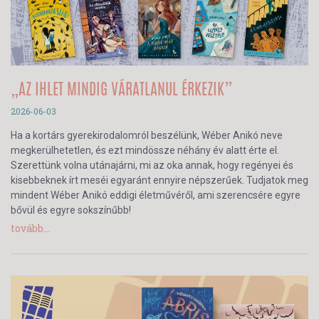
„AZ IHLET MINDIG VÁRATLANUL ÉRKEZIK”
2026-06-03
Ha a kortárs gyerekirodalomról beszélünk, Wéber Anikó neve
megkerülhetetlen, és ezt mindössze néhány év alatt érte el.
Szerettünk volna utánajárni, mi az oka annak, hogy regényei és
kisebbeknek írt meséi egyaránt ennyire népszerűek. Tudjatok meg
mindent Wéber Anikó eddigi életművéről, ami szerencsére egyre
bővül és egyre sokszínűbb!
tovább...