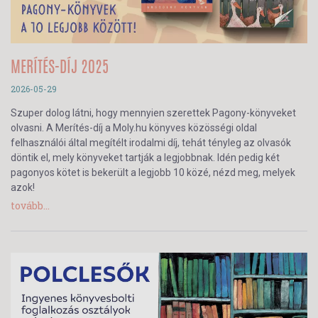
MERÍTÉS-DÍJ 2025
2026-05-29
Szuper dolog látni, hogy mennyien szerettek Pagony-könyveket
olvasni. A Merítés-díj a Moly.hu könyves közösségi oldal
felhasználói által megítélt irodalmi díj, tehát tényleg az olvasók
döntik el, mely könyveket tartják a legjobbnak. Idén pedig két
pagonyos kötet is bekerült a legjobb 10 közé, nézd meg, melyek
azok!
tovább...