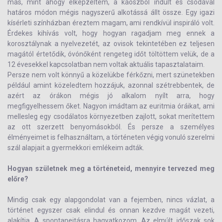
más, mint ahogy elképzeltem, a káoszból indult és csodával
határos módon mégis nagyszerű alkotássá állt össze. Egy igazi
kísérleti színházban éreztem magam, ami rendkívül inspiráló volt.
Érdekes kihívás volt, hogy hogyan ragadjam meg ennek a
korosztálynak a nyelvezetét, az ovisok tekintetében ez teljesen
magától értetődik, óvónőként rengeteg időt töltöttem velük, de a
12 évesekkel kapcsolatban nem voltak aktuális tapasztalataim.
Persze nem volt könnyű a közelükbe férkőzni, mert szünetekben
például amint közeledtem hozzájuk, azonnal szétrebbentek, de
azért az órákon mégis jó alkalom nyílt arra, hogy
megfigyelhessem őket. Nagyon imádtam az euritmia óráikat, ami
mellesleg egy csodálatos környezetben zajlott, sokat merítettem
az ott szerzett benyomásokból. És persze a személyes
élményeimet is felhasználtam, a történeten végig vonuló szerelmi
szál alapjait a gyermekkori emlékeim adták.
Hogyan születnek meg a történeteid, mennyire tervezed meg
előre?
Mindig csak egy alapgondolat van a fejemben, nincs vázlat, a
történet egyszer csak elindul és onnan kezdve magát vezeti,
alakítja. A spontaneitásra hagyatkozom. Az elmúlt időszak sok