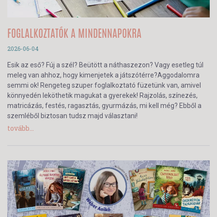
FOGLALKOZTATÓK A MINDENNAPOKRA
2026-06-04
Esik az eső? Fúj a szél? Beütött a náthaszezon? Vagy esetleg túl
meleg van ahhoz, hogy kimenjetek a játszótérre?Aggodalomra
semmi ok! Rengeteg szuper foglalkoztató füzetünk van, amivel
könnyedén leköthetik magukat a gyerekek! Rajzolás, színezés,
matricázás, festés, ragasztás, gyurmázás, mi kell még? Ebből a
szemléből biztosan tudsz majd választani!
tovább...