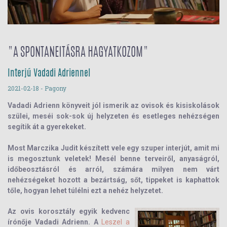
"A SPONTANEITÁSRA HAGYATKOZOM"
Interjú Vadadi Adriennel
2021-02-18
- Pagony
Vadadi Adrienn könyveit jól ismerik az ovisok és kisiskolások
szülei, meséi sok-sok új helyzeten és esetleges nehézségen
segítik át a gyerekeket.
Most Marczika Judit készített vele egy szuper interjút, amit mi
is megosztunk veletek! Mesél benne terveiről, anyaságról,
időbeosztásról és arról, számára milyen nem várt
nehézségeket hozott a bezártság, sőt, tippeket is kaphattok
tőle, hogyan lehet túlélni ezt a nehéz helyzetet.
Az ovis korosztály egyik kedvenc
írónője Vadadi Adrienn. A
Leszel a