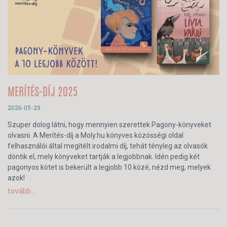
MERÍTÉS-DÍJ 2025
2026-05-29
Szuper dolog látni, hogy mennyien szerettek Pagony-könyveket
olvasni. A Merítés-díj a Moly.hu könyves közösségi oldal
felhasználói által megítélt irodalmi díj, tehát tényleg az olvasók
döntik el, mely könyveket tartják a legjobbnak. Idén pedig két
pagonyos kötet is bekerült a legjobb 10 közé, nézd meg, melyek
azok!
tovább...