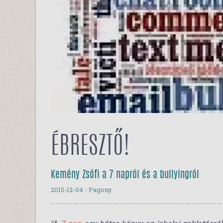
ÉBRESZTŐ!
Kemény Zsófi a 7 napról és a bullyingról
2015-12-04
- Pagony