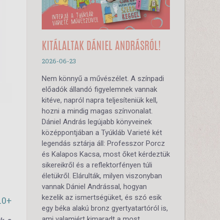
KITÁLALTAK DÁNIEL ANDRÁSRÓL!
2026-06-23
Nem könnyű a művészélet. A színpadi
előadók állandó figyelemnek vannak
kitéve, napról napra teljesíteniük kell,
hozni a mindig magas színvonalat.
Dániel András legújabb könyveinek
középpontjában a Tyúkláb Varieté két
legendás sztárja áll: Professzor Porcz
és Kalapos Kacsa, most őket kérdeztük
sikereikről és a reflektorfényen túli
életükről. Elárulták, milyen viszonyban
vannak Dániel Andrással, hogyan
kezelik az ismertségüket, és szó esik
10+
egy béka alakú bronz gyertyatartóról is,
ami valamiért kimaradt a most