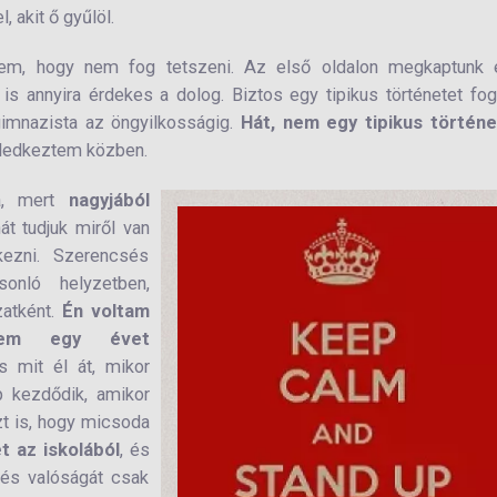
, akit ő gyűlöl.
ttem, hogy nem fog tetszeni. Az első oldalon megkaptunk 
is annyira érdekes a dolog. Biztos egy tipikus történetet fo
 gimnazista az öngyilkosságig.
Hát, nem egy tipikus történe
eledkeztem közben.
, mert
nagyjából
hát tudjuk miről van
ezni. Szerencsés
onló helyzetben,
zatként.
Én voltam
éltem egy évet
 mit él át, mikor
p kezdődik, amikor
t is, hogy micsoda
t az iskolából
, és
t és valóságát csak