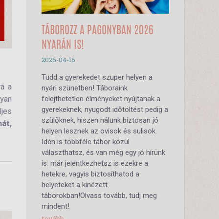
TÁBOROZZ A PAGONYBAN 2026
NYARÁN IS!
2026-04-16
Tudd a gyerekedet szuper helyen a
rá a
nyári szünetben! Táboraink
lyan
felejthetetlen élményeket nyújtanak a
gyerekeknek, nyugodt időtöltést pedig a
ljes
szülőknek, hiszen nálunk biztosan jó
hát,
helyen lesznek az ovisok és sulisok.
Idén is többféle tábor közül
választhatsz, és van még egy jó hírünk
is: már jelentkezhetsz is ezekre a
hetekre, vagyis biztosíthatod a
helyeteket a kinézett
táborokban!Olvass tovább, tudj meg
mindent!
tovább...