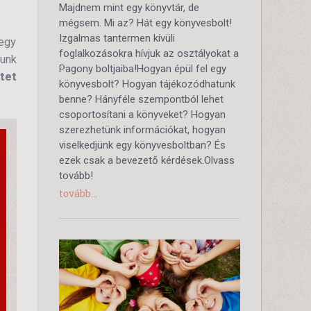
Majdnem mint egy könyvtár, de
mégsem. Mi az? Hát egy könyvesbolt!
Izgalmas tantermen kívüli
egy
foglalkozásokra hívjuk az osztályokat a
gunk
Pagony boltjaiba!Hogyan épül fel egy
tet
könyvesbolt? Hogyan tájékozódhatunk
benne? Hányféle szempontból lehet
csoportosítani a könyveket? Hogyan
szerezhetünk információkat, hogyan
viselkedjünk egy könyvesboltban? És
ezek csak a bevezető kérdések.Olvass
tovább!
tovább...