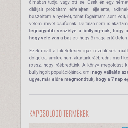
álmában tudja, vagy ott se. Csak én egy ném
diákjait próbáltam elfelejteni éjjelente, aki
beszéltem a nyelvét, tehát fogalmam sem volt, 
velem, mivel csúfolnak. De talán nem is akartam
legnagyobb veszélye a bullying-nak, hogy az
hogy vele van a baj
, és, hogy ő maga értéktelen
Ezek miatt a tökéletesen igaz rezdülések miat
dolgokra, amikre nem akartunk ráébredni, mert ké
rossz, hogy ráébredtünk. A könyv megoldást kín
bullyingolt populációjának, ami
nagy vállalás az
ugye, már előre megmondtuk, hogy a 7 nap e
KAPCSOLÓDÓ TERMÉKEK