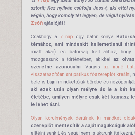
"A
7 nap
egy bátor könyv az iskolai zaklatásról
sztorit; Kez nyilván csúfolja Jess-t, aki ettől 
végén, hogy komoly tét legyen, de végül nyilvá
Zsófi
ajánlóját!
Csakhogy a
7 nap
egy bátor könyv.
Bátorsá
témához, ami mindenkit kellemetlenül érin
miatt akár), és bátorság kell ahhoz, hogy 
mozgassunk a történetben, akikkel
az olvas
szeretne azonosulni
. Vagyis
az írónő bát
visszataszítóan antipatikus főszereplőt kreálni
, 
bele is bújni mindkettőjük bőrébe és nézőpontjá
aki ezek után olyan mélyre ás le a két k
életébe, amilyen mélyre csak két kamasz l
le lehet ásni.
Olyan körülmények derülnek ki mindkét oldal
szereplőt mentesítik a sajátmagukságuk aló
elítélni senkit, és végül nem is akarunk ítélkezni, 