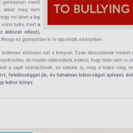
et gimnázium menő
knek akkor még nem
hogy mi lehet a baj
 volna tudni, mert
a
 áldozat elhiszi,
. Ahogy ez gyönyörűen ki is rajzolódik a könyvben.
t érdemes elolvasni ezt a könyvet. Ezek ébresztenek minket 
nyelmetlen, de miután ráébredtünk, kiderül, hogy talán nem is o
ál a saját szereplőinek, és nekünk is, meg a teljes világ te
ért, felelősséggel jár, és hatalmas bátorságot igényel, de
gy bátor könyv.