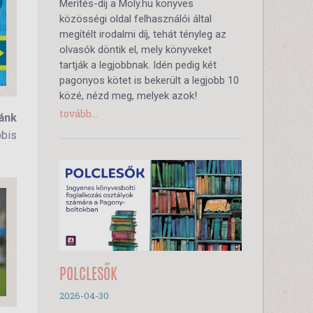
Merítés-díj a Moly.hu könyves
közösségi oldal felhasználói által
megítélt irodalmi díj, tehát tényleg az
olvasók döntik el, mely könyveket
tartják a legjobbnak. Idén pedig két
pagonyos kötet is bekerült a legjobb 10
közé, nézd meg, melyek azok!
tovább...
ánk
bbis
POLCLESŐK
2026-04-30