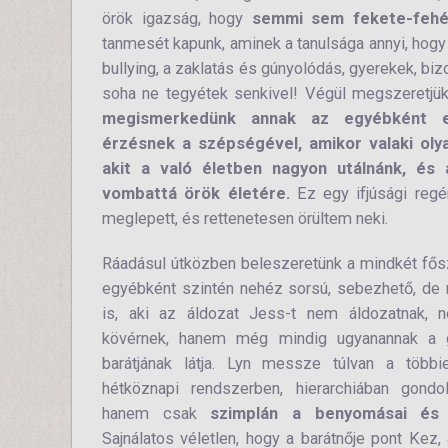
örök igazság, hogy
semmi sem fekete-fehé
tanmesét kapunk, aminek a tanulsága annyi, hogy
bullying, a zaklatás és gúnyolódás, gyerekek, bi
soha ne tegyétek senkivel! Végül megszeretjük
megismerkedünk annak az egyébként el
érzésnek a szépségével, amikor valaki oly
akit a való életben nagyon utálnánk, és a
vombattá örök életére.
Ez egy ifjúsági regé
meglepett, és rettenetesen örültem neki.
Ráadásul útközben beleszeretünk a mindkét fős
egyébként szintén nehéz sorsú, sebezhető, de
is, aki az áldozat Jess-t nem áldozatnak,
kövérnek, hanem még mindig ugyanannak a g
barátjának látja. Lyn messze túlvan a többi
hétköznapi rendszerben, hierarchiában gond
hanem csak
szimplán a benyomásai és é
Sajnálatos véletlen, hogy a barátnője pont Kez