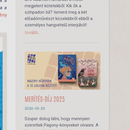
nk a
megjelent kötetekből. Kik ők a
ia a
színpadon túl? Ismerd meg a két
ény
előadóművészt közelebbről ebből a
személyes hangvételű interjúból!
tovább...
MERÍTÉS-DÍJ 2025
2026-05-29
Szuper dolog látni, hogy mennyien
szerettek Pagony-könyveket olvasni. A