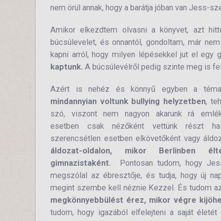
nem örül annak, hogy a barátja jóban van Jess-szel
Amikor elkezdtem olvasni a könyvet, azt hi
búcsúlevelet, és onnantól, gondoltam, már nem 
kapni arról, hogy milyen lépésekkel jut el egy
kaptunk.
A búcsúlevélről pedig szinte meg is f
Azért is nehéz és könnyű egyben a téma
mindannyian voltunk bullying helyzetben
, te
szó, viszont nem nagyon akarunk rá emlék
esetben csak nézőként vettünk részt has
szerencsétlen esetben elkövetőként vagy áldo
áldozat-oldalon, mikor Berlinben 
gimnazistaként.
Pontosan tudom, hogy Jess
megszólal az ébresztője, és tudja, hogy új na
megint szembe kell néznie Kezzel. És tudom az
megkönnyebbülést érez, mikor végre kijöhe
tudom, hogy igazából elfelejteni a saját életé