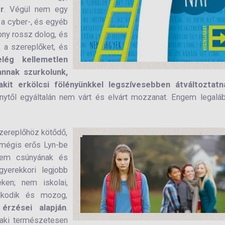
r
. Végül nem egy
 a cyber-, és egyéb
zony rossz dolog, és
 a szereplőket, és
ég kellemetlen
annak szurkolunk,
kit erkölcsi fölényünkkel legszívesebben átváltoztatn
nytől egyáltalán nem várt és elvárt mozzanat. Engem legalá
zereplőhöz kötődő,
 mégis erős Lyn-be
 nem csúnyának és
yerekkori legjobb
eken; nem iskolai,
olkodik és mozog,
rzései alapján
.
, aki természetesen