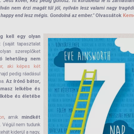
. Jess kövér, Kez pedig gonosz. Itt körülbelül le is zárhatná
nyilván nem érzi magát túl jól, nyilván lesz valami nagy tragéd
n happy end lesz mégis. Gondolná az ember."
Olvassátok
Kem
g kell egy olyan
t
(saját tapasztalat
olyan szereplőket
ó lehetőleg nem
or, aki képes két
majd pedig ráadásul
ba.
Az írónő bátor,
amasz lelkébe és
elkébe és életébe
on
, amik
mindkét
l
. Végül nem tudunk
tehát kiderül a nagy,