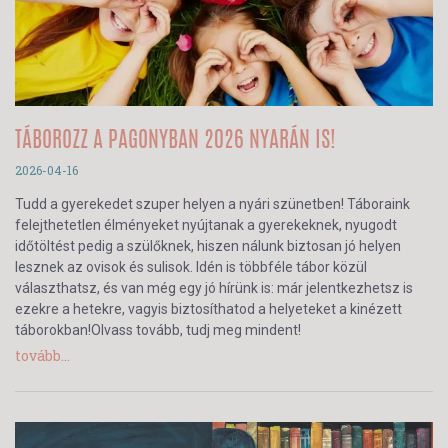
TÁBOROZZ A PAGONYBAN 2026 NYARÁN IS!
2026-04-16
Tudd a gyerekedet szuper helyen a nyári szünetben! Táboraink
felejthetetlen élményeket nyújtanak a gyerekeknek, nyugodt
időtöltést pedig a szülőknek, hiszen nálunk biztosan jó helyen
lesznek az ovisok és sulisok. Idén is többféle tábor közül
választhatsz, és van még egy jó hírünk is: már jelentkezhetsz is
ezekre a hetekre, vagyis biztosíthatod a helyeteket a kinézett
táborokban!Olvass tovább, tudj meg mindent!
tovább...