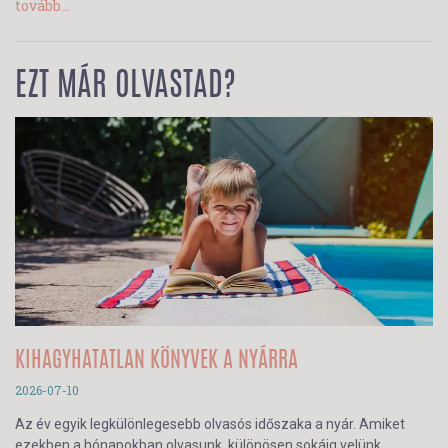
tovább...
EZT MÁR OLVASTAD?
KIHAGYHATATLAN KÖNYVEK A NYÁRRA
2026-07-10
Az év egyik legkülönlegesebb olvasós időszaka a nyár. Amiket
ezekben a hónapokban olvasunk, különösen sokáig velünk