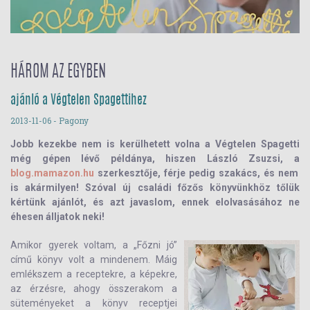
HÁROM AZ EGYBEN
ajánló a Végtelen Spagettihez
2013-11-06
- Pagony
Jobb kezekbe nem is kerülhetett volna a Végtelen Spagetti
még gépen lévő példánya, hiszen László Zsuzsi, a
blog.mamazon.hu
szerkesztője, férje pedig szakács, és nem
is akármilyen! Szóval új családi főzős könyvünkhöz tőlük
kértünk ajánlót, és azt javaslom, ennek elolvasásához ne
éhesen álljatok neki!
Amikor gyerek voltam, a „Főzni jó”
című könyv volt a mindenem. Máig
emlékszem a receptekre, a képekre,
az érzésre, ahogy összerakom a
süteményeket a könyv receptjei