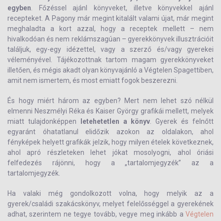
egyben
. Főzéssel ajánl könyveket, illetve könyvekkel ajánl
recepteket. A Pagony már megint kitalált valami újat, már megint
meghaladta a kort azzal, hogy a receptek mellett – nem
hivalkodóan és nem reklámszagúan – gyerekkönyvek illusztrációit
találjuk, egy-egy idézettel, vagy a szerző és/vagy gyerekei
véleményével. Tájékozottnak tartom magam gyerekkönyveket
illetően, és mégis akadt olyan könyvajánló a Végtelen Spagettiben,
amit nem ismertem, és most emiatt fogok beszerezni.
És hogy miért három az egyben? Mert nem lehet szó nélkül
elmenni Neszmélyi Réka és Kaiser György grafikái mellett, melyek
miatt tulajdonképpen
letehetetlen a könyv
. Gyerek és felnőtt
egyaránt óhatatlanul elidőzik azokon az oldalakon, ahol
fényképek helyett grafikák jelzik, hogy milyen ételek következnek,
ahol apró részleteken lehet jókat mosolyogni, ahol óriási
felfedezés rájönni, hogy a „tartalomjegyzék” az a
tartalomjegyzék.
Ha valaki még gondolkozott volna, hogy melyik az a
gyerek/családi szakácskönyv, melyet felelősséggel a gyerekének
adhat, szerintem ne tegye tovább, vegye meg inkább a
Végtelen