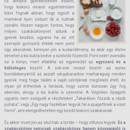
És annyira gyereknyelven íródott,
hogy kiskorú olvasói egyértelműen
bízni fognak abban, hogy együtt a
mamával ilyen szépet ők is tudnak
csinálni. Hiszen nagyon fontos, hogy
milyen szakácskönyvet adunk a
gyerek kezébe, ugyanis ha az ott
szereplő gyönyörű ételek nem pont
úgy sikerülnek, könnyen jön a kudarcélmény, és akár egy életre
elmehet a kis kukta kedve a sütéstől-főzéstől. Pont ezért zseniális
ez a könyv, mert eltalálta az egyensúlyt az
egyszerű és a
különleges
között. A sok-sok recept között az epres
bundáskenyértől az aszalt sárgabarackos marharaguig minden
gyerek meg fogja találni a saját szintjének megfelelő ételt, és
olyan jól érthetőek a leírások, hogy szinte biztosan úgy fog
sikerülni, ahogy a kis kukta is szeretné. A Végtelen Spagetti
ugyanis nem szégyelli a részleteket „Takarékon főzzük a répát
puhára”, vagy „Egy nagy fazékban tegyük fel a spagettinek a vizet
forrni”, ami elengedhetetlen egy kezdő kiskorú szakácsnak.
És akkor most jön az első hab a tortán – hogy stílusos legyek.
Ez a
szakácskönyv nemcsak szakácskönyv, hanem könyvajánló is