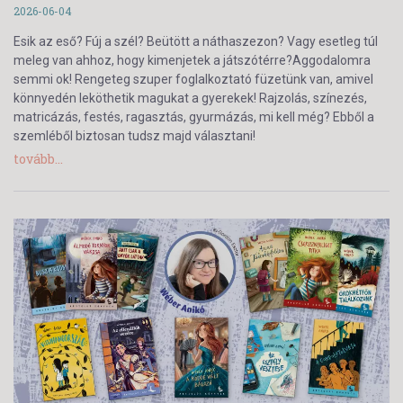
2026-06-04
Esik az eső? Fúj a szél? Beütött a náthaszezon? Vagy esetleg túl
meleg van ahhoz, hogy kimenjetek a játszótérre?Aggodalomra
semmi ok! Rengeteg szuper foglalkoztató füzetünk van, amivel
könnyedén leköthetik magukat a gyerekek! Rajzolás, színezés,
matricázás, festés, ragasztás, gyurmázás, mi kell még? Ebből a
szemléből biztosan tudsz majd választani!
tovább...