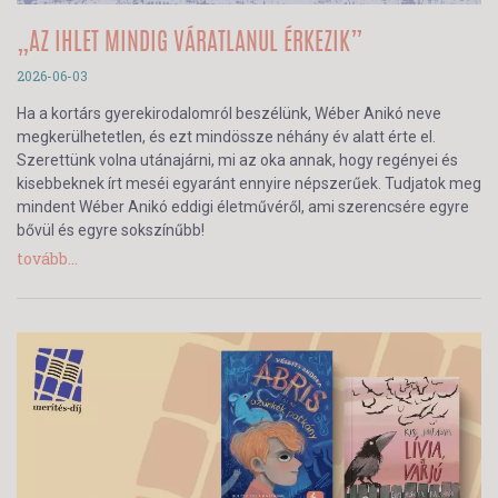
„AZ IHLET MINDIG VÁRATLANUL ÉRKEZIK”
2026-06-03
Ha a kortárs gyerekirodalomról beszélünk, Wéber Anikó neve
megkerülhetetlen, és ezt mindössze néhány év alatt érte el.
Szerettünk volna utánajárni, mi az oka annak, hogy regényei és
kisebbeknek írt meséi egyaránt ennyire népszerűek. Tudjatok meg
mindent Wéber Anikó eddigi életművéről, ami szerencsére egyre
bővül és egyre sokszínűbb!
tovább...