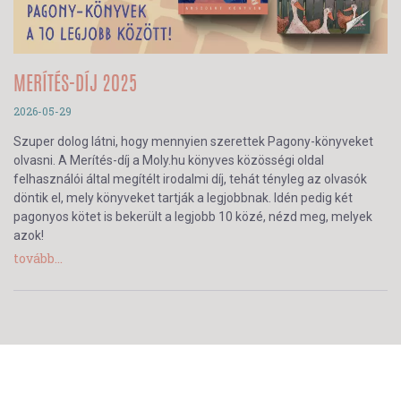
MERÍTÉS-DÍJ 2025
2026-05-29
Szuper dolog látni, hogy mennyien szerettek Pagony-könyveket
olvasni. A Merítés-díj a Moly.hu könyves közösségi oldal
felhasználói által megítélt irodalmi díj, tehát tényleg az olvasók
döntik el, mely könyveket tartják a legjobbnak. Idén pedig két
pagonyos kötet is bekerült a legjobb 10 közé, nézd meg, melyek
azok!
tovább...