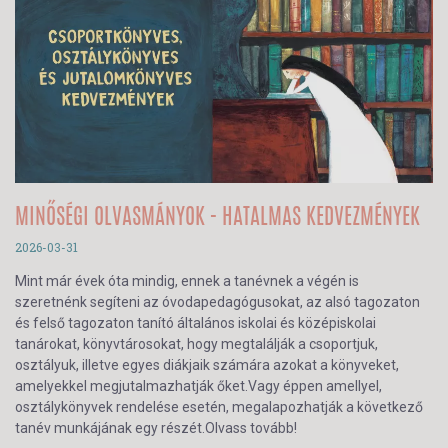
MINŐSÉGI OLVASMÁNYOK - HATALMAS KEDVEZMÉNYEK
2026-03-31
Mint már évek óta mindig, ennek a tanévnek a végén is
szeretnénk segíteni az óvodapedagógusokat, az alsó tagozaton
és felső tagozaton tanító általános iskolai és középiskolai
tanárokat, könyvtárosokat, hogy megtalálják a csoportjuk,
osztályuk, illetve egyes diákjaik számára azokat a könyveket,
amelyekkel megjutalmazhatják őket.Vagy éppen amellyel,
osztálykönyvek rendelése esetén, megalapozhatják a következő
tanév munkájának egy részét.Olvass tovább!