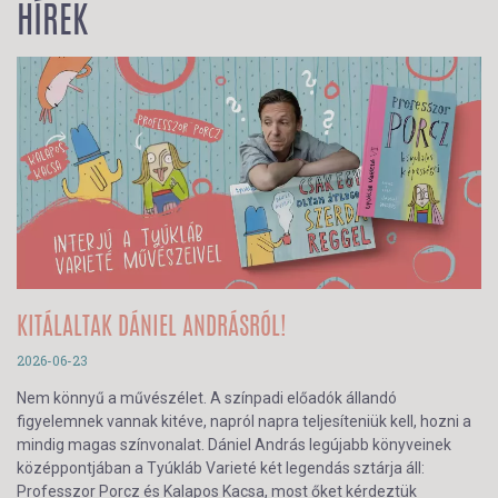
HÍREK
KITÁLALTAK DÁNIEL ANDRÁSRÓL!
2026-06-23
Nem könnyű a művészélet. A színpadi előadók állandó
figyelemnek vannak kitéve, napról napra teljesíteniük kell, hozni a
mindig magas színvonalat. Dániel András legújabb könyveinek
középpontjában a Tyúkláb Varieté két legendás sztárja áll:
Professzor Porcz és Kalapos Kacsa, most őket kérdeztük