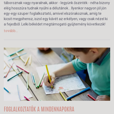
táboroznak vagy nyaralnak, akkor - legyünk őszinték - néha bizony
elég hosszúra tudnak nyúlni a délutánok… Ilyenkor nagyon jól jön
egy-egy szuper foglalkoztató, amivel elszórakoznak, amíg te
kicsit megpihensz, iszol egy kávét az erkélyen, vagy csak nézel ki
a fejedből. Lelki békédet megtámogató gyűjtemény következik!
tovább...
FOGLALKOZTATÓK A MINDENNAPOKRA