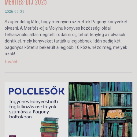
MERÍTÉS-DÍJ 2025
2026-05-29
Szuper dolog látni, hogy mennyien szerettek Pagony-könyveket
olvasni. A Merítés-díj a Moly.hu könyves közösségi oldal
felhasználói által megítélt irodalmi díj, tehát tényleg az olvasók
döntik el, mely könyveket tartják a legjobbnak. Idén pedig két
pagonyos kötet is bekerült a legjobb 10 közé, nézd meg, melyek
azok!
tovább...