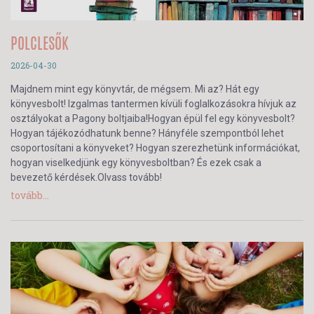
POLCLESŐK
2026-04-30
Majdnem mint egy könyvtár, de mégsem. Mi az? Hát egy
könyvesbolt! Izgalmas tantermen kívüli foglalkozásokra hívjuk az
osztályokat a Pagony boltjaiba!Hogyan épül fel egy könyvesbolt?
Hogyan tájékozódhatunk benne? Hányféle szempontból lehet
csoportosítani a könyveket? Hogyan szerezhetünk információkat,
hogyan viselkedjünk egy könyvesboltban? És ezek csak a
bevezető kérdések.Olvass tovább!
tovább...