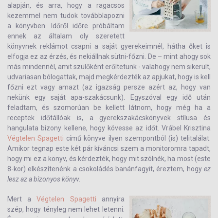
alapján, és arra, hogy a ragacsos
kezemmel nem tudok továbblapozni
a könyvben. Időről időre próbáltam
ennek az általam oly szeretett
könyvnek reklámot csapni a saját gyerekeimnél, hátha őket is
elfogja ez az érzés, és nekiállnak sütni-főzni. De – mint ahogy sok
más mindennél, amit szülőként erőltetünk - valahogy nem sikerült,
udvariasan bólogattak, majd megkérdezték az apjukat, hogy is kell
főzni ezt vagy amazt (az igazság persze azért az, hogy van
nekünk egy saját apa-szakácsunk). Egyszóval egy idő után
feladtam, és szomorúan be kellett látnom, hogy még ha a
receptek időtállóak is, a gyerekszakácskönyvek stílusa és
hangulata bizony kellene, hogy kövesse az időt. Vrábel Krisztina
Végtelen Spagetti
című könyve ilyen szempontból (is) telitalálat.
Amikor tegnap este két pár kíváncsi szem a monitoromra tapadt,
hogy mi ez a könyv, és kérdezték, hogy mit szólnék, ha most (este
8-kor) elkészítenénk a csokoládés banánfagyit, éreztem, hogy
ez
lesz az a bizonyos könyv.
Mert a
Végtelen Spagetti
annyira
szép, hogy tényleg nem lehet letenni.