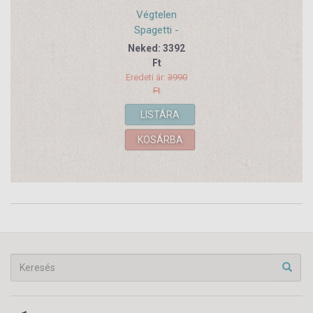
Végtelen
Spagetti -
családi
Neked: 3392
receptek,
Ft
mesés
Eredeti ár:
3990
finomságok
Ft
LISTÁRA
KOSÁRBA