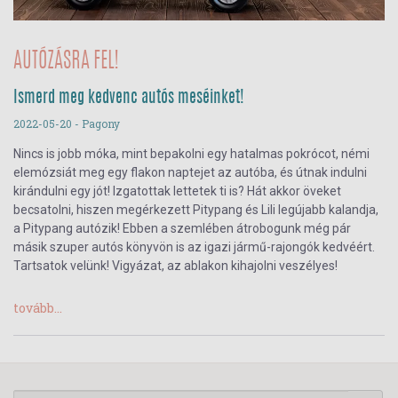
AUTÓZÁSRA FEL!
Ismerd meg kedvenc autós meséinket!
2022-05-20
- Pagony
Nincs is jobb móka, mint bepakolni egy hatalmas pokrócot, némi
elemózsiát meg egy flakon naptejet az autóba, és útnak indulni
kirándulni egy jót! Izgatottak lettetek ti is? Hát akkor öveket
becsatolni, hiszen megérkezett Pitypang és Lili legújabb kalandja,
a Pitypang autózik! Ebben a szemlében átrobogunk még pár
másik szuper autós könyvön is az igazi jármű-rajongók kedvéért.
Tartsatok velünk! Vigyázat, az ablakon kihajolni veszélyes!
tovább...