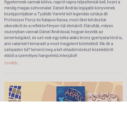
figyelemnek vannak kitéve, napról napra teljesíteniük kell, hozni a
mindig magas színvonalat. Dániel András legújabb könyveinek
középpontjában a Tyúkláb Varieté két legendás sztárja áll:
Professzor Porcz és Kalapos Kacsa, most őket kérdeztük
sikereikről és a reflektorfényen túli életükről. Elárulták, milyen
viszonyban vannak Dániel Andrással, hogyan kezelik az
ismertségüket, és szó esik egy béka alakú bronz gyertyatartóról is,
ami valamiért kimaradt a most megjelent kötetekből. Kik ők a
színpadon túl? Ismerd meg a két előadóművészt közelebbről
ebből a személyes hangvételű interjúból!
tovább...