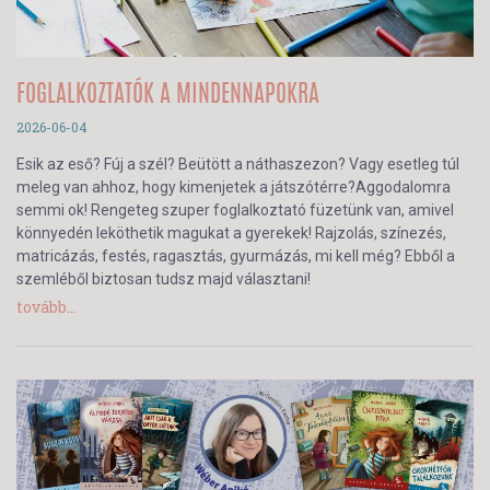
FOGLALKOZTATÓK A MINDENNAPOKRA
2026-06-04
Esik az eső? Fúj a szél? Beütött a náthaszezon? Vagy esetleg túl
meleg van ahhoz, hogy kimenjetek a játszótérre?Aggodalomra
semmi ok! Rengeteg szuper foglalkoztató füzetünk van, amivel
könnyedén leköthetik magukat a gyerekek! Rajzolás, színezés,
matricázás, festés, ragasztás, gyurmázás, mi kell még? Ebből a
szemléből biztosan tudsz majd választani!
tovább...