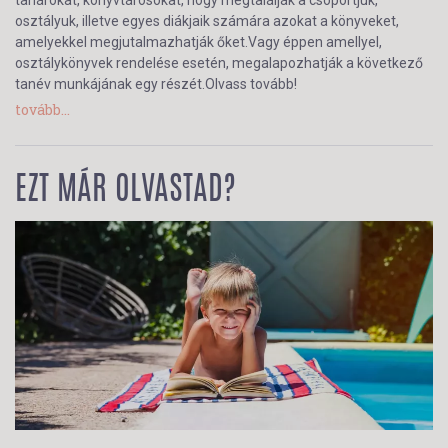
tanárokat, könyvtárosokat, hogy megtalálják a csoportjuk,
osztályuk, illetve egyes diákjaik számára azokat a könyveket,
amelyekkel megjutalmazhatják őket.Vagy éppen amellyel,
osztálykönyvek rendelése esetén, megalapozhatják a következő
tanév munkájának egy részét.Olvass tovább!
tovább...
EZT MÁR OLVASTAD?