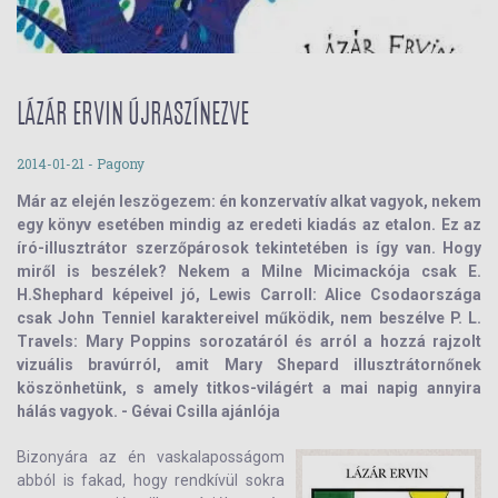
LÁZÁR ERVIN ÚJRASZÍNEZVE
2014-01-21
- Pagony
Már az elején leszögezem: én konzervatív alkat vagyok, nekem
egy könyv esetében mindig az eredeti kiadás az etalon. Ez az
író-illusztrátor szerzőpárosok tekintetében is így van. Hogy
miről is beszélek? Nekem a Milne Micimackója csak E.
H.Shephard képeivel jó, Lewis Carroll: Alice Csodaországa
csak John Tenniel karaktereivel működik, nem beszélve P. L.
Travels: Mary Poppins sorozatáról és arról a hozzá rajzolt
vizuális bravúrról, amit Mary Shepard illusztrátornőnek
köszönhetünk, s amely titkos-világért a mai napig annyira
hálás vagyok. -
Gévai Csilla ajánlója
Bizonyára az én vaskalaposságom
abból is fakad, hogy rendkívül sokra