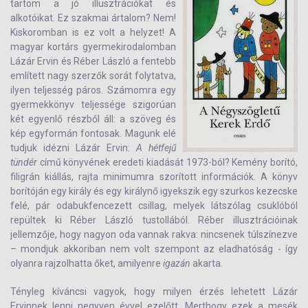
tartom a jó illusztrációkat és
alkotóikat. Ez szakmai ártalom? Nem!
Kiskoromban is ez volt a helyzet! A
magyar kortárs gyermekirodalomban
Lázár Ervin és Réber László a fentebb
említett nagy szerzők sorát folytatva,
ilyen teljesség páros. Számomra egy
gyermekkönyv teljessége szigorúan
két egyenlő részből áll: a szöveg és
kép egyformán fontosak. Magunk elé
tudjuk idézni Lázár Ervin:
A hétfejű
tündér
című könyvének eredeti kiadását 1973-ból? Kemény borító,
filigrán kiállás, rajta minimumra szorított információk. A könyv
borítóján egy király és egy királynő igyekszik egy szurkos kezecske
felé, pár odabukfencezett csillag, melyek látszólag csuklóból
repültek ki Réber László tustollából. Réber illusztrációinak
jellemzője, hogy nagyon oda vannak rakva: nincsenek túlszínezve
– mondjuk akkoriban nem volt szempont az eladhatóság - így
olyanra rajzolhatta őket, amilyenre
igazán
akarta.
Tényleg kíváncsi vagyok, hogy milyen érzés lehetett Lázár
Ervinnek lenni negyven évvel ezelőtt. Merthogy ezek a mesék