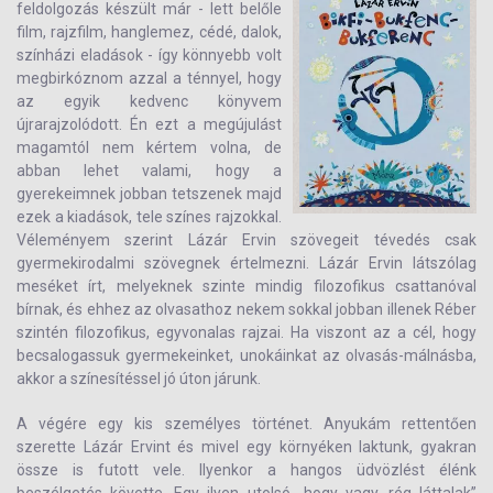
feldolgozás készült már - lett belőle
film, rajzfilm, hanglemez, cédé, dalok,
színházi eladások - így könnyebb volt
megbirkóznom azzal a ténnyel, hogy
az egyik kedvenc könyvem
újrarajzolódott. Én ezt a megújulást
magamtól nem kértem volna, de
abban lehet valami, hogy a
gyerekeimnek jobban tetszenek majd
ezek a kiadások, tele színes rajzokkal.
Véleményem szerint Lázár Ervin szövegeit tévedés csak
gyermekirodalmi szövegnek értelmezni. Lázár Ervin látszólag
meséket írt, melyeknek szinte mindig filozofikus csattanóval
bírnak, és ehhez az olvasathoz nekem sokkal jobban illenek Réber
szintén filozofikus, egyvonalas rajzai. Ha viszont az a cél, hogy
becsalogassuk gyermekeinket, unokáinkat az olvasás-málnásba,
akkor a színesítéssel jó úton járunk.
A végére egy kis személyes történet. Anyukám rettentően
szerette Lázár Ervint és mivel egy környéken laktunk, gyakran
össze is futott vele. Ilyenkor a hangos üdvözlést élénk