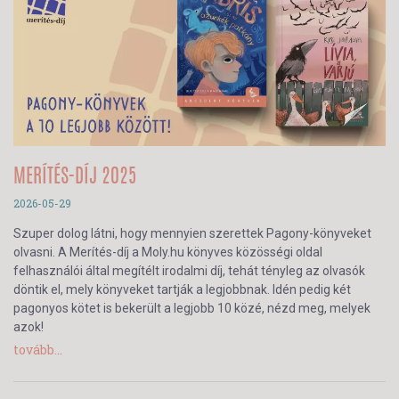
MERÍTÉS-DÍJ 2025
2026-05-29
Szuper dolog látni, hogy mennyien szerettek Pagony-könyveket
olvasni. A Merítés-díj a Moly.hu könyves közösségi oldal
felhasználói által megítélt irodalmi díj, tehát tényleg az olvasók
döntik el, mely könyveket tartják a legjobbnak. Idén pedig két
pagonyos kötet is bekerült a legjobb 10 közé, nézd meg, melyek
azok!
tovább...