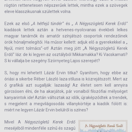
rögtön rettenetesen népszerűek lettek, mintha ezek a szövegek
eleve klasszikusnak születtek volna.
Ezek az első
„A hétfejű tündér”
és
„ A Négyszögletű Kerek Erdő”
kiadások lettek aztán a hetvenes-nyolcvanas évekbeli lelkes
magyar tanárnők és amatőr színjátszó csoportok rendezőinek
örök hónaljmelegítői. Ha műsor kellett: adjuk elő a gyerekekkel a „
Nyúl, mint tolmács”-ot! Aztán meg jött „A Négyszögletű Kerek
Erdő” láz: de ki legyen az osztályból Mikkamakka? Ki Vacskamati?
S ki vállalja be szegény Szörnyeteg Lajos szerepét?
S, hogy mi lehetett Lázár Ervin titka? Gyanítom, hogy ebbe az
óriási a sikerbe Réber László laza stílusa is közrejátszott. Mert az
ő grafikái azt sugallják: lazaság! Az életet sem kell annyira
görcsösen élni, de ha akarjátok, pár vonalból filozófiai mélységet
kanyarintok ide! Aztán változtak az idők, újraképződtek a trendek,
s megjelent a megvilágosodás villanykörtéje a kiadók fölött is:
miért ne legyen Lázár Ervin belülről is színes?
Mivel A
Négyszögletű Kerek Erdő
meséjéből mindenféle színű és szagú