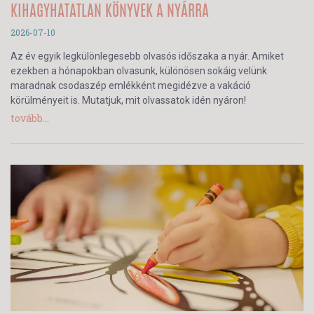
KIHAGYHATATLAN KÖNYVEK A NYÁRRA
2026-07-10
Az év egyik legkülönlegesebb olvasós időszaka a nyár. Amiket
ezekben a hónapokban olvasunk, különösen sokáig velünk
maradnak csodaszép emlékként megidézve a vakáció
körülményeit is. Mutatjuk, mit olvassatok idén nyáron!
tovább...