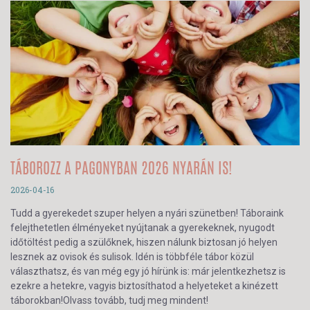
TÁBOROZZ A PAGONYBAN 2026 NYARÁN IS!
2026-04-16
Tudd a gyerekedet szuper helyen a nyári szünetben! Táboraink
felejthetetlen élményeket nyújtanak a gyerekeknek, nyugodt
időtöltést pedig a szülőknek, hiszen nálunk biztosan jó helyen
lesznek az ovisok és sulisok. Idén is többféle tábor közül
választhatsz, és van még egy jó hírünk is: már jelentkezhetsz is
ezekre a hetekre, vagyis biztosíthatod a helyeteket a kinézett
táborokban!Olvass tovább, tudj meg mindent!