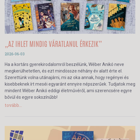
„AZ IHLET MINDIG VÁRATLANUL ÉRKEZIK”
2026-06-03
Ha a kortárs gyerekirodalomról beszélünk, Wéber Anikó neve
megkerülhetetlen, és ezt mindössze néhány év alatt érte el.
Szerettünk volna utánajárni, mi az oka annak, hogy regényei és
kisebbeknek írt meséi egyaránt ennyire népszerűek. Tudjatok meg
mindent Wéber Anikó eddigi életművéről, ami szerencsére egyre
bővül és egyre sokszínűbb!
tovább...