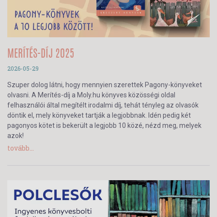
MERÍTÉS-DÍJ 2025
2026-05-29
Szuper dolog látni, hogy mennyien szerettek Pagony-könyveket
olvasni. A Merítés-díj a Moly.hu könyves közösségi oldal
felhasználói által megítélt irodalmi díj, tehát tényleg az olvasók
döntik el, mely könyveket tartják a legjobbnak. Idén pedig két
pagonyos kötet is bekerült a legjobb 10 közé, nézd meg, melyek
azok!
tovább...