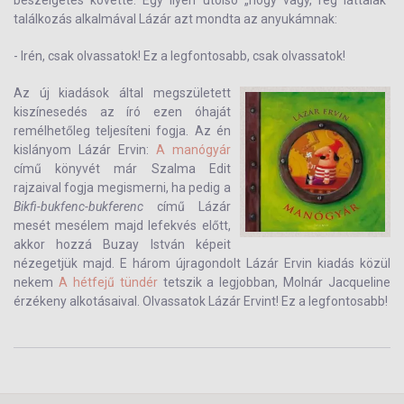
beszélgetés követte. Egy ilyen utolsó „hogy vagy, rég láttalak”
találkozás alkalmával Lázár azt mondta az anyukámnak:
- Irén, csak olvassatok! Ez a legfontosabb, csak olvassatok!
Az új kiadások által megszületett
kiszínesedés az író ezen óhaját
remélhetőleg teljesíteni fogja. Az én
kislányom Lázár Ervin:
A manógyár
című könyvét már Szalma Edit
rajzaival fogja megismerni, ha pedig a
Bikfi-bukfenc-bukferenc
című Lázár
mesét mesélem majd lefekvés előtt,
akkor hozzá Buzay István képeit
nézegetjük majd. E három újragondolt Lázár Ervin kiadás közül
nekem
A hétfejű tündér
tetszik a legjobban, Molnár Jacqueline
érzékeny alkotásaival. Olvassatok Lázár Ervint! Ez a legfontosabb!