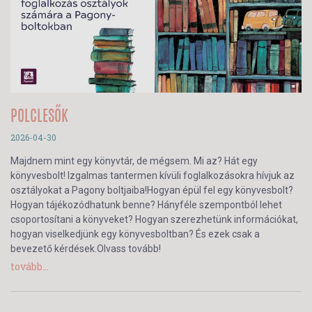
POLCLESŐK
2026-04-30
Majdnem mint egy könyvtár, de mégsem. Mi az? Hát egy
könyvesbolt! Izgalmas tantermen kívüli foglalkozásokra hívjuk az
osztályokat a Pagony boltjaiba!Hogyan épül fel egy könyvesbolt?
Hogyan tájékozódhatunk benne? Hányféle szempontból lehet
csoportosítani a könyveket? Hogyan szerezhetünk információkat,
hogyan viselkedjünk egy könyvesboltban? És ezek csak a
bevezető kérdések.Olvass tovább!
tovább...