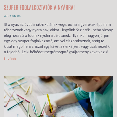
SZUPER FOGLALKOZTATÓK A NYÁRRA!
2026-06-04
Itt a nyár, az óvodának-iskolának vége, és ha a gyerekek épp nem
táboroznak vagy nyaralnak, akkor - legyünk őszinték - néha bizony
elég hosszúra tudnak nyúlni a délutánok… Ilyenkor nagyon jól jön
egy-egy szuper foglalkoztató, amivel elszórakoznak, amíg te
kicsit megpihensz, iszol egy kávét az erkélyen, vagy csak nézel ki
a fejedből. Lelki békédet megtámogató gyűjtemény következik!
tovább...