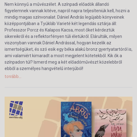
Nem könnyű a művészélet. A színpadi előadók állandó
figyelemnek vannak kitéve, napról napra teljesíteniük kell, hozni a
mindig magas színvonalat. Dániel András legújabb könyveinek
középpontjában a Tyúkláb Varieté két legendás sztárja áll:
Professzor Porcz és Kalapos Kacsa, most őket kérdeztük
sikereikről és a reflektorfényen túli életükről. Elárulták, milyen
viszonyban vannak Dániel Andrással, hogyan kezelik az
ismertségüket, és szó esik egy béka alakú bronz gyertyatartóról is,
ami valamiért kimaradt a most megjelent kötetekből. Kik ők a
színpadon túl? Ismerd meg a két előadóművészt közelebbről
ebből a személyes hangvételű interjúból!
tovább...