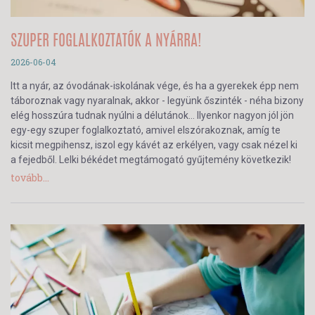
SZUPER FOGLALKOZTATÓK A NYÁRRA!
2026-06-04
Itt a nyár, az óvodának-iskolának vége, és ha a gyerekek épp nem
táboroznak vagy nyaralnak, akkor - legyünk őszinték - néha bizony
elég hosszúra tudnak nyúlni a délutánok… Ilyenkor nagyon jól jön
egy-egy szuper foglalkoztató, amivel elszórakoznak, amíg te
kicsit megpihensz, iszol egy kávét az erkélyen, vagy csak nézel ki
a fejedből. Lelki békédet megtámogató gyűjtemény következik!
tovább...