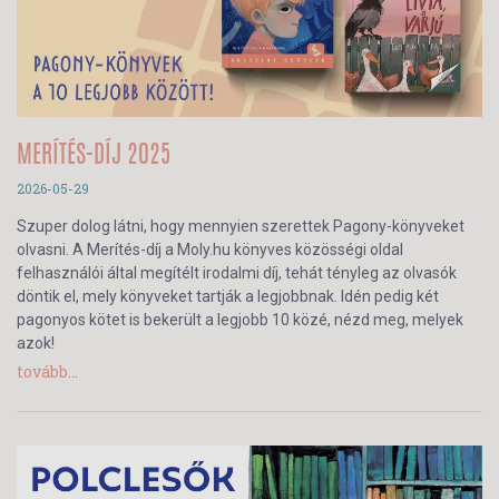
MERÍTÉS-DÍJ 2025
2026-05-29
Szuper dolog látni, hogy mennyien szerettek Pagony-könyveket
olvasni. A Merítés-díj a Moly.hu könyves közösségi oldal
felhasználói által megítélt irodalmi díj, tehát tényleg az olvasók
döntik el, mely könyveket tartják a legjobbnak. Idén pedig két
pagonyos kötet is bekerült a legjobb 10 közé, nézd meg, melyek
azok!
tovább...