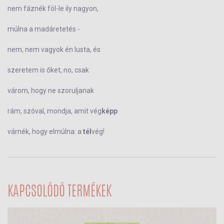
nem fáznék föl-le ily nagyon,
múlna a madáretetés -
nem, nem vagyok én lusta, és
szeretem is őket, no, csak
várom, hogy ne szoruljanak
rám, szóval, mondja, amit vég
képp
várnék, hogy elmúlna: a
tél
vég!
KAPCSOLÓDÓ TERMÉKEK