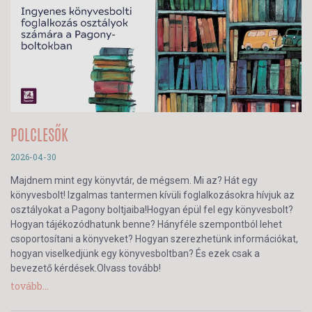
POLCLESŐK
2026-04-30
Majdnem mint egy könyvtár, de mégsem. Mi az? Hát egy
könyvesbolt! Izgalmas tantermen kívüli foglalkozásokra hívjuk az
osztályokat a Pagony boltjaiba!Hogyan épül fel egy könyvesbolt?
Hogyan tájékozódhatunk benne? Hányféle szempontból lehet
csoportosítani a könyveket? Hogyan szerezhetünk információkat,
hogyan viselkedjünk egy könyvesboltban? És ezek csak a
bevezető kérdések.Olvass tovább!
tovább...