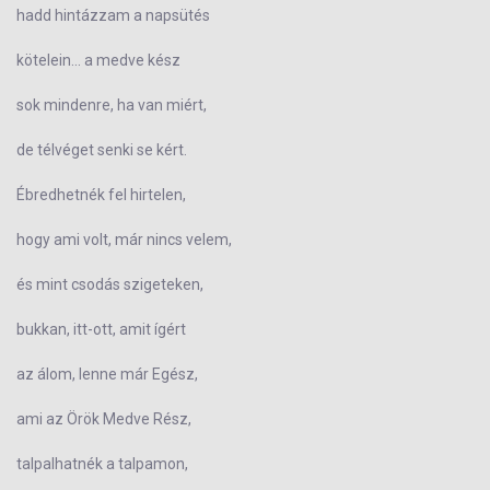
hadd hintázzam a napsütés
kötelein... a medve kész
sok mindenre, ha van miért,
de télvéget senki se kért.
Ébredhetnék fel hirtelen,
hogy ami volt, már nincs velem,
és mint csodás szigeteken,
bukkan, itt-ott, amit ígért
az álom, lenne már Egész,
ami az Örök Medve Rész,
talpalhatnék a talpamon,