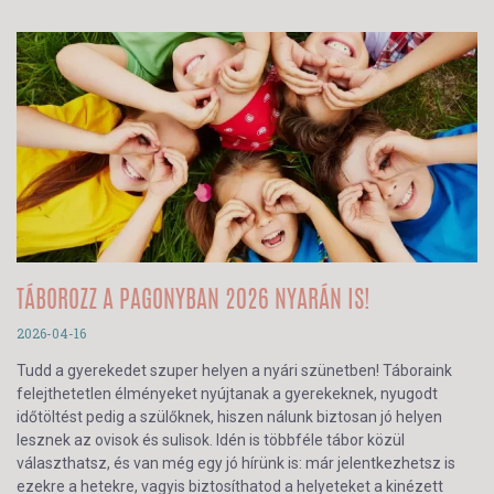
TÁBOROZZ A PAGONYBAN 2026 NYARÁN IS!
2026-04-16
Tudd a gyerekedet szuper helyen a nyári szünetben! Táboraink
felejthetetlen élményeket nyújtanak a gyerekeknek, nyugodt
időtöltést pedig a szülőknek, hiszen nálunk biztosan jó helyen
lesznek az ovisok és sulisok. Idén is többféle tábor közül
választhatsz, és van még egy jó hírünk is: már jelentkezhetsz is
ezekre a hetekre, vagyis biztosíthatod a helyeteket a kinézett