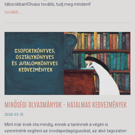
táborokban!Olvass tovább, tudj meg mindent!
tovább...
MINŐSÉGI OLVASMÁNYOK - HATALMAS KEDVEZMÉNYEK
2026-03-31
Mint már évek óta mindig, ennek a tanévnek a végén is
szeretnénk segíteni az óvodapedagógusokat, az alsó tagozaton