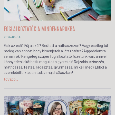
FOGLALKOZTATÓK A MINDENNAPOKRA
2026-06-04
Esik az eső? Fúj a szél? Beütött a náthaszezon? Vagy esetleg túl
meleg van ahhoz, hogy kimenjetek a játszótérre?Aggodalomra
semmi ok! Rengeteg szuper foglalkoztató füzetünk van, amivel
könnyedén leköthetik magukat a gyerekek! Rajzolás, színezés,
matricázás, festés, ragasztás, gyurmázás, mi kell még? Ebből a
szemléből biztosan tudsz majd választani!
tovább...