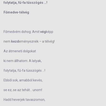
folytatja, fű-fa tüsszögés …!
Főmedve-télvég
Főmedvém dohog: Amit
vég
képp
nem
kezd
eményeznék – a télvég!
Az átmeneti dolgokat
ki nem állhatom. A latyak,
folytatja, fű-fa tüsszögés …!
Ebből sok, amabból kevés,
se ez, se az tehát... unom!
Hadd heverjek tavaszomon,