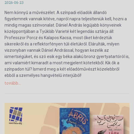
2026-06-23
Nem könnyű a művészélet. A színpadi előadók állandó
figyelemnek vannak kitéve, napról napra teljesíteniük kell, hozni a
mindig magas színvonalat. Dániel András legújabb könyveinek
középpontjában a Tyúkláb Varieté két legendás sztárja áll:
Professzor Porcz és Kalapos Kacsa, most őket kérdeztük
sikereikről és a reflektorfényen túli életükről. Elárulták, milyen
viszonyban vannak Dániel Andrással, hogyan kezelik az
ismertségüket, és szó esik egy béka alakú bronz gyertyatartóról is,
ami valamiért kimaradt a most megjelent kötetekből. Kik ők a
színpadon túl? Ismerd meg a két előadóművészt közelebbről
ebből a személyes hangvételű interjúból!
tovább...