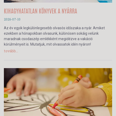
KIHAGYHATATLAN KÖNYVEK A NYÁRRA
2026-07-10
Az év egyik legkülönlegesebb olvasós időszaka a nyár. Amiket
ezekben a hónapokban olvasunk, különösen sokáig velünk
maradnak csodaszép emlékként megidézve a vakáció
körülményeit is. Mutatjuk, mit olvassatok idén nyáron!
tovább...