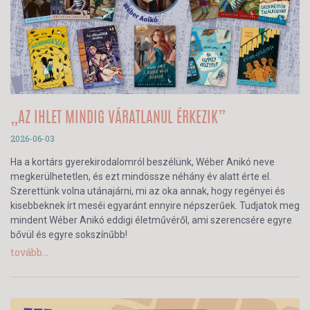
„AZ IHLET MINDIG VÁRATLANUL ÉRKEZIK”
2026-06-03
Ha a kortárs gyerekirodalomról beszélünk, Wéber Anikó neve
megkerülhetetlen, és ezt mindössze néhány év alatt érte el.
Szerettünk volna utánajárni, mi az oka annak, hogy regényei és
kisebbeknek írt meséi egyaránt ennyire népszerűek. Tudjatok meg
mindent Wéber Anikó eddigi életművéről, ami szerencsére egyre
bővül és egyre sokszínűbb!
tovább...