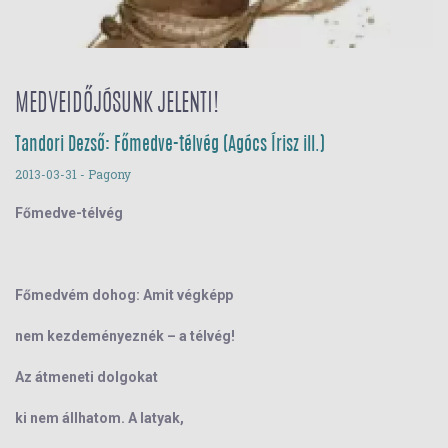
MEDVEIDŐJÓSUNK JELENTI!
Tandori Dezső: Főmedve-télvég (Agócs Írisz ill.)
2013-03-31
- Pagony
Főmedve-télvég
Főmedvém dohog: Amit
vég
képp
nem
kezd
eményeznék – a télvég!
Az átmeneti dolgokat
ki nem állhatom. A latyak,