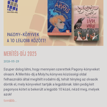
MERÍTÉS-DÍJ 2025
2026-05-29
Szuper dolog látni, hogy mennyien szerettek Pagony-könyveket
olvasni. A Merítés-díj a Moly.hu könyves közösségi oldal
felhasználói által megítélt irodalmi díj, tehát tényleg az olvasók
döntik el, mely könyveket tartják a legjobbnak. Idén pedig két
pagonyos kötet is bekerült a legjobb 10 közé, nézd meg, melyek
azok!
tovább...