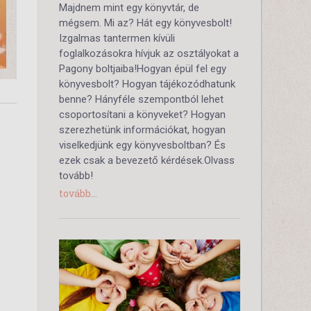
Majdnem mint egy könyvtár, de
mégsem. Mi az? Hát egy könyvesbolt!
Izgalmas tantermen kívüli
foglalkozásokra hívjuk az osztályokat a
Pagony boltjaiba!Hogyan épül fel egy
könyvesbolt? Hogyan tájékozódhatunk
benne? Hányféle szempontból lehet
csoportosítani a könyveket? Hogyan
szerezhetünk információkat, hogyan
viselkedjünk egy könyvesboltban? És
ezek csak a bevezető kérdések.Olvass
tovább!
tovább...