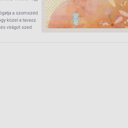
rógatja a szomszéd
ogy közel a tavasz.
 és virágot szed.