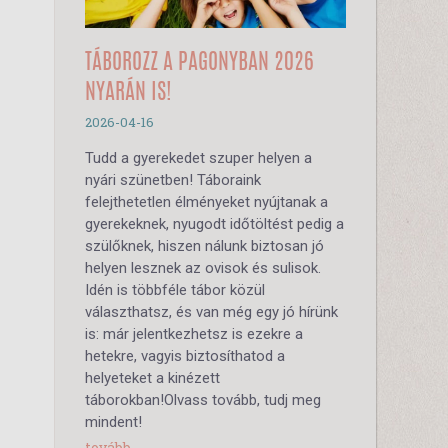
TÁBOROZZ A PAGONYBAN 2026
NYARÁN IS!
2026-04-16
Tudd a gyerekedet szuper helyen a
nyári szünetben! Táboraink
felejthetetlen élményeket nyújtanak a
gyerekeknek, nyugodt időtöltést pedig a
szülőknek, hiszen nálunk biztosan jó
helyen lesznek az ovisok és sulisok.
Idén is többféle tábor közül
választhatsz, és van még egy jó hírünk
is: már jelentkezhetsz is ezekre a
hetekre, vagyis biztosíthatod a
helyeteket a kinézett
táborokban!Olvass tovább, tudj meg
mindent!
tovább...