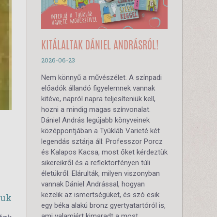
KITÁLALTAK DÁNIEL ANDRÁSRÓL!
2026-06-23
Nem könnyű a művészélet. A színpadi
előadók állandó figyelemnek vannak
kitéve, napról napra teljesíteniük kell,
hozni a mindig magas színvonalat.
Dániel András legújabb könyveinek
középpontjában a Tyúkláb Varieté két
legendás sztárja áll: Professzor Porcz
és Kalapos Kacsa, most őket kérdeztük
sikereikről és a reflektorfényen túli
életükről. Elárulták, milyen viszonyban
vannak Dániel Andrással, hogyan
kezelik az ismertségüket, és szó esik
suk
egy béka alakú bronz gyertyatartóról is,
ami valamiért kimaradt a most