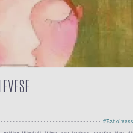
 LEVESE
#Ezt olvas