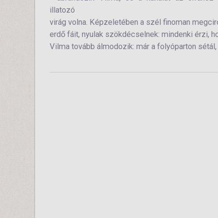
illatozó
virág volna. Képzeletében a szél finoman megci
erdő fáit, nyulak szökdécselnek: mindenki érzi, h
Vilma tovább álmodozik: már a folyóparton sétál,