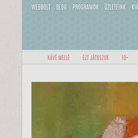
WEBBOLT
BLOG
PROGRAMOK
ÜZLETEINK
KI
KÁVÉ MELLÉ
EZT JÁTSSZUK
10+