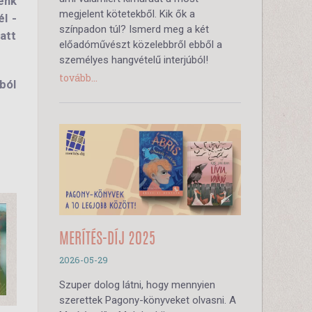
énk
megjelent kötetekből. Kik ők a
él -
színpadon túl? Ismerd meg a két
att
előadóművészt közelebbről ebből a
személyes hangvételű interjúból!
tovább...
ból
MERÍTÉS-DÍJ 2025
2026-05-29
Szuper dolog látni, hogy mennyien
szerettek Pagony-könyveket olvasni. A