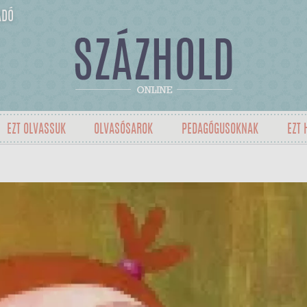
ADÓ
EZT OLVASSUK
OLVASÓSAROK
PEDAGÓGUSOKNAK
EZT 