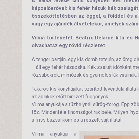
A
Vilma levese
című könyvben két mesét t
képzelőerővel: kis fehér házuk kék zsalugáte
összeköttetésben az éggel, a földdel és a
vagy egy ajándék átvételekor, amelyek szám
Vilma történetét Beatrix Delarue írta és 
olvashatsz egy rövid részletet.
A tenger partján, egy kis domb tetején, az öreg ol
– áll egy fehér házacska. Kék zsaluit időnként me
rózsabokrok, mimózák és gyümölcsfák virulnak. I
Takaros kis konyhájukat szárított levendula illata l
az ablakok előtt hímzett függönyök.
Vilma anyukája a tűzhelynél sürög-forog. Épp zö
főz. Mindenféle finomságot rak bele. Milyen ínyc
a friss bazsalikom és a reszelt sajt illata!
Vilma anyukája a