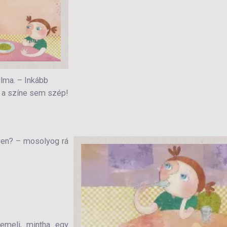
ilma. – Inkább
s a színe sem szép!
yen? – mosolyog rá
 emeli, mintha egy