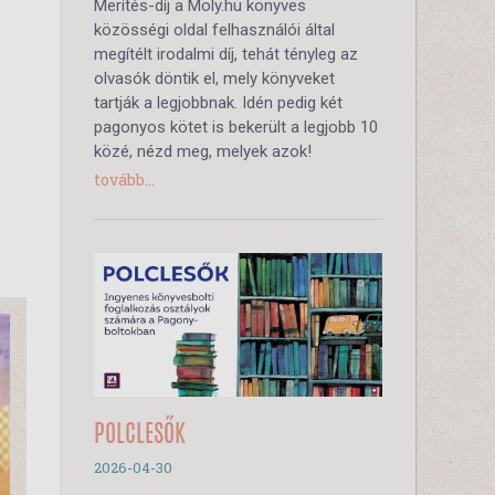
Merítés-díj a Moly.hu könyves
közösségi oldal felhasználói által
megítélt irodalmi díj, tehát tényleg az
olvasók döntik el, mely könyveket
tartják a legjobbnak. Idén pedig két
pagonyos kötet is bekerült a legjobb 10
közé, nézd meg, melyek azok!
tovább...
POLCLESŐK
2026-04-30