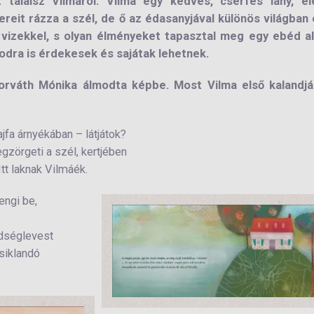
alálsz Vilmáról. Vilma egy kedves, cserfes lány, él
reit rázza a szél, de ő az édasanyjával különös világban 
 vizekkel, s olyan élményeket tapasztal meg egy ebéd al
odra is érdekesek és sajátak lehetnek.
Horváth Mónika álmodta képbe. Most Vilma első kalandjá
ajfa árnyékában – látjátok?
gzörgeti a szél, kertjében
tt laknak Vilmáék.
engi be,
ldséglevest
siklandó