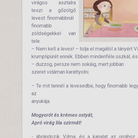
virágos asztalra
teszi a gőzölgő
levest: finomabbnál
finomabb
zöldségekkel van
tele.
– Nem kell a leves! – tolja el magától a tányért V
krumplipürét ennék. Ebben mindenféle úszkál, é
– duzzog, persze nem sokáig, mert jobban
szeret vidáman karattyolni.
– Te mit tennél a levesedbe, hogy finomabb leg
az
anyukája.
Mogyorót és krémes ostyát,
Apró virág lila szirmát!
- ábrándozik Vilma, és a kanalat az orrához