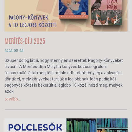
MERÍTÉS-DÍJ 2025
2026-05-29
Szuper dolog látni, hogy mennyien szerettek Pagony-könyveket
olvasni. A Merítés-díj a Moly.hu könyves közösségi oldal
felhasználói által megítélt irodalmi díj, tehát tényleg az olvasók
döntik el, mely könyveket tartják a legjobbnak. Idén pedig két
pagonyos kötet is bekerült a legjobb 10 közé, nézd meg, melyek
azok!
tovább...