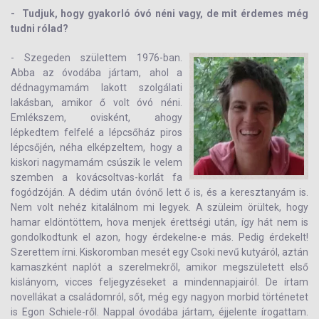
- Tudjuk, hogy gyakorló óvó néni vagy, de mit érdemes még
tudni rólad?
- Szegeden születtem 1976-ban.
Abba az óvodába jártam, ahol a
dédnagymamám lakott szolgálati
lakásban, amikor ő volt óvó néni.
Emlékszem, ovisként, ahogy
lépkedtem felfelé a lépcsőház piros
lépcsőjén, néha elképzeltem, hogy a
kiskori nagymamám csúszik le velem
szemben a kovácsoltvas-korlát fa
fogódzóján. A dédim után óvónő lett ő is, és a keresztanyám is.
Nem volt nehéz kitalálnom mi legyek. A szüleim örültek, hogy
hamar eldöntöttem, hova menjek érettségi után, így hát nem is
gondolkodtunk el azon, hogy érdekelne-e más. Pedig érdekelt!
Szerettem írni. Kiskoromban mesét egy Csoki nevű kutyáról, aztán
kamaszként naplót a szerelmekről, amikor megszületett első
kislányom, vicces feljegyzéseket a mindennapjairól. De írtam
novellákat a családomról, sőt, még egy nagyon morbid történetet
is Egon Schiele-ről. Nappal óvodába jártam, éjjelente írogattam.