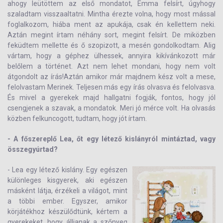
ahogy leütöttem az első mondatot, Emma felsírt, úgyhogy
szaladtam visszaaltatni. Mintha érezte volna, hogy most mással
foglalkozom, hiába ment az apukája, csak én kellettem neki.
Aztán megint írtam néhány sort, megint felsírt. De miközben
feküdtem mellette és ő szopizott, a mesén gondolkodtam. Alig
vártam, hogy a géphez ülhessek, annyira kikívánkozott már
belőlem a történet. Azt nem lehet mondani, hogy nem volt
átgondolt az írás!Aztán amikor már majdnem kész volt a mese,
felolvastam Merinek. Teljesen más egy írás olvasva és felolvasva.
És mivel a gyerekek majd hallgatni fogják, fontos, hogy jól
csengjenek a szavak, a mondatok. Meri jó mérce volt. Ha olvasás
közben felkuncogott, tudtam, hogy jót írtam.
- A főszereplő Lea, őt egy létező kislányról mintáztad, vagy
összegyúrtad?
- Lea egy létező kislány. Egy egészen
különleges kisgyerek, aki egészen
másként látja, érzékeli a világot, mint
a többi ember. Egyszer, amikor
körjátékhoz készülődtünk, kértem a
gyerekeket, hogy álljanak a szőnyeg