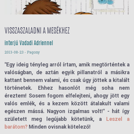
VISSZASZALADNI A MESÉKHEZ
interjú Vadadi Adriennel
2013-08-23
- Pagony
"Egy ideig tényleg arról írtam, amik megtörténtek a
valóságban, de aztán egyik pillanatról a másikra
kattant bennem valami, és csak úgy jöttek a kitalált
történetek. Ehhez hasonlót még soha nem
éreztem! Sosem fogom elfelejteni, ahogy jött egy
valós emlék, és a kezem között átalakult valami
egészen mássá. Nagyon izgalmas volt!" - hát így
született meg legújabb kötetünk, a
Leszel a
barátom?
Minden ovisnak kötelező!