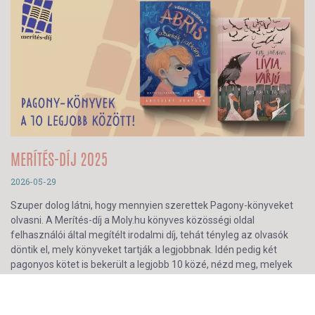
MERÍTÉS-DÍJ 2025
2026-05-29
Szuper dolog látni, hogy mennyien szerettek Pagony-könyveket
olvasni. A Merítés-díj a Moly.hu könyves közösségi oldal
felhasználói által megítélt irodalmi díj, tehát tényleg az olvasók
döntik el, mely könyveket tartják a legjobbnak. Idén pedig két
pagonyos kötet is bekerült a legjobb 10 közé, nézd meg, melyek
azok!
tovább...