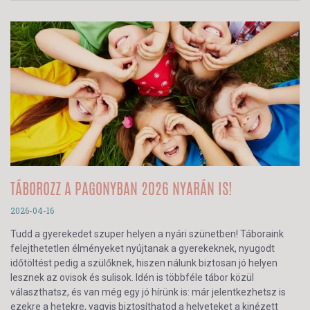
TÁBOROZZ A PAGONYBAN 2026 NYARÁN IS!
2026-04-16
Tudd a gyerekedet szuper helyen a nyári szünetben! Táboraink
felejthetetlen élményeket nyújtanak a gyerekeknek, nyugodt
időtöltést pedig a szülőknek, hiszen nálunk biztosan jó helyen
lesznek az ovisok és sulisok. Idén is többféle tábor közül
választhatsz, és van még egy jó hírünk is: már jelentkezhetsz is
ezekre a hetekre, vagyis biztosíthatod a helyeteket a kinézett