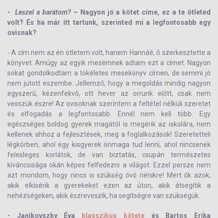
-
Leszel a barátom?
– Nagyon jó a kötet címe, ez a te ötleted
volt? És ha már itt tartunk, szerinted mi a legfontosabb egy
ovisnak?
- A cím nem az én ötletem volt, hanem Hannáé, ő szerkesztette a
könyvet. Amúgy az egyik mesémnek adtam ezt a címet. Nagyon
sokat gondolkodtam a tökéletes mesekönyv címen, de semmi jó
nem jutott eszembe. Jellemző, hogy a megoldás mindig nagyon
egyszerű, kézenfekvő, ott hever az orrunk előtt, csak nem
vesszük észre! Az ovisoknak szerintem a feltétel nélküli szeretet
és elfogadás a legfontosabb. Ennél nem kell több. Egy
egészséges boldog gyerek magától is megérik az iskolára, nem
kellenek ahhoz a fejlesztések, meg a foglalkozások! Szeretetteli
légkörben, ahol egy kisgyerek önmaga tud lenni, ahol nincsenek
felesleges korlátok, de van biztatás, csupán természetes
kíváncsisága okán képes felfedezni a világot. Ezzel persze nem
azt mondom, hogy nincs is szükség óvó nénikre! Mert ők azok,
akik elkísérik a gyerekeket ezen az úton, akik átsegítik a
nehézségeken, akik észreveszik, ha segítségre van szükségük.
- Janikovszky Éva
klasszikus kötete
és Bartos Erika