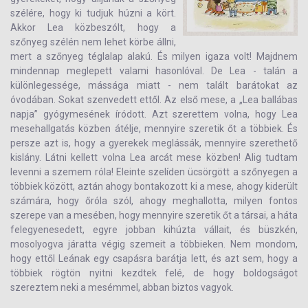
szélére, hogy ki tudjuk húzni a kört.
Akkor Lea közbeszólt, hogy a
szőnyeg szélén nem lehet körbe állni,
mert a szőnyeg téglalap alakú. És milyen igaza volt! Majdnem
mindennap meglepett valami hasonlóval. De Lea - talán a
különlegessége, mássága miatt - nem talált barátokat az
óvodában. Sokat szenvedett ettől. Az első mese, a „Lea ballábas
napja” gyógymesének íródott. Azt szerettem volna, hogy Lea
mesehallgatás közben átélje, mennyire szeretik őt a többiek. És
persze azt is, hogy a gyerekek meglássák, mennyire szerethető
kislány. Látni kellett volna Lea arcát mese közben! Alig tudtam
levenni a szemem róla! Eleinte szelíden ücsörgött a szőnyegen a
többiek között, aztán ahogy bontakozott ki a mese, ahogy kiderült
számára, hogy őróla szól, ahogy meghallotta, milyen fontos
szerepe van a mesében, hogy mennyire szeretik őt a társai, a háta
felegyenesedett, egyre jobban kihúzta vállait, és büszkén,
mosolyogva járatta végig szemeit a többieken. Nem mondom,
hogy ettől Leának egy csapásra barátja lett, és azt sem, hogy a
többiek rögtön nyitni kezdtek felé, de hogy boldogságot
szereztem neki a mesémmel, abban biztos vagyok.