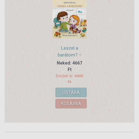
Leszel a
barátom? –
ovis mesék
Neked: 4667
Ft
Eredeti ár:
5490
Ft
LISTÁRA
KOSÁRBA