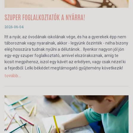
SZUPER FOGLALKOZTATÓK A NYÁRRA!
2026-06-04
Itt a nyár, az óvodának-iskolának vége, és ha a gyerekek épp nem
táboroznak vagy nyaralnak, akkor - legyünk őszinték - néha bizony
elég hosszúra tudnak nyúlni a délutánok… Ilyenkor nagyon jól jön
egy-egy szuper foglalkoztató, amivel elszórakoznak, amíg te
kicsit megpihensz, iszol egy kávét az erkélyen, vagy csak nézel ki
a fejedből. Lelki békédet megtámogató gyűjtemény következik!
tovább...