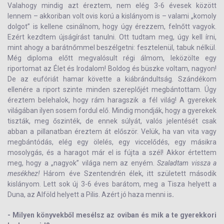
Valahogy mindig azt éreztem, nem elég 3-6 évesek között
lennem – akkoriban volt ovis korú a kislányom is – valami „komoly
dolgot” is kellene csinálnom, hogy úgy érezzem, felnőtt vagyok.
Ezért kezdtem újságírást tanulni. Ott tudtam meg, úgy kell írni,
mint ahogy a barátnőmmel beszélgetni: fesztelenül, tabuk nélkül.
Még diploma előtt megvalósult régi álmom, leközölte egy
riportomat az Élet és Irodalom! Boldog és büszke voltam, nagyon!
De az eufóriát hamar követte a kiábrándultság. Szándékom
ellenére a riport szinte minden szereplőjét megbántottam. Úgy
éreztem belehalok, hogy rám haragszik a fél világ! A gyerekek
világában ilyen sosem fordul elő. Mindig mondják, hogy a gyerekek
tiszták, meg őszinték, de ennek súlyát, valós jelentését csak
abban a pillanatban éreztem át először. Velük, ha van vita vagy
megbántódás, elég egy ölelés, egy viccelődés, egy másikra
mosolygás, és a haragot már el is fújta a szél! Akkor értettem
meg, hogy a „nagyok” világa nem az enyém.
Szaladtam vissza a
mesékhez!
Három éve Szentendrén élek, itt született második
kislányom. Lett sok új 3-6 éves barátom, meg a Tisza helyett a
Duna, az Alföld helyett a Pilis. Azért jó haza menni is
.
- Milyen könyvekből mesélsz az oviban és mik a te gyerekkori