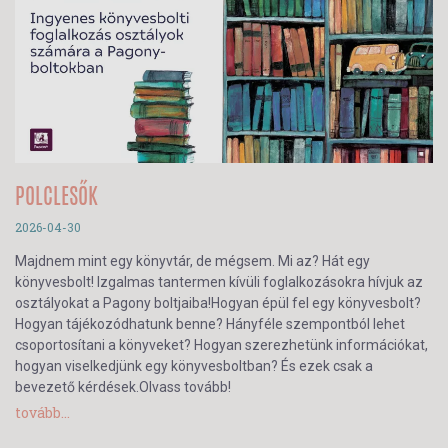
POLCLESŐK
2026-04-30
Majdnem mint egy könyvtár, de mégsem. Mi az? Hát egy
könyvesbolt! Izgalmas tantermen kívüli foglalkozásokra hívjuk az
osztályokat a Pagony boltjaiba!Hogyan épül fel egy könyvesbolt?
Hogyan tájékozódhatunk benne? Hányféle szempontból lehet
csoportosítani a könyveket? Hogyan szerezhetünk információkat,
hogyan viselkedjünk egy könyvesboltban? És ezek csak a
bevezető kérdések.Olvass tovább!
tovább...