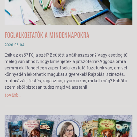
FOGLALKOZTATÓK A MINDENNAPOKRA
2026-06-04
Esik az eső? Fúj a szél? Beütött a náthaszezon? Vagy esetleg túl
meleg van ahhoz, hogy kimenjetek a játszótérre?Aggodalomra
semmi ok! Rengeteg szuper foglalkoztató füzetünk van, amivel
könnyedén leköthetik magukat a gyerekek! Rajzolás, színezés,
matricázás, festés, ragasztás, gyurmázás, mi kell még? Ebből a
szemléből biztosan tudsz majd választani!
tovább...