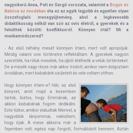
nagysikerű Anna, Peti és Gergő sorozata, valamint a
Bogyó és
Babóca az óvodában
óta ez az egyik legjobb és egyetlen olyan
összefoglaló mesegyűjtemény, ahol a legkevesebb
didaktikusság nélkül van szó az ovis életről, a gyerekek és a
felnőttek közötti konfliktusról. Könnyen írtál? Mi a
munkamódszered?
- Az első néhány mesét könnyen írtam, mert volt apropójuk.
Mindig valami ovis történetre reflektáltam. A gyerekek nagyon
szerették, ha róluk mesélek, ha újból átélhetik a velük történteket.
De a mesék nagy része már akkor íródott, amikor nem dolgoztam
óvodában, mert kisbabánk született és vele voltam otthon.
Hogy könnyen írtam-e? Hát, az első
könyvet, amit majd a kezemben
tartok, biztos, hogy Emmának, az
akkori kisbabának fogom dedikálni.
Este tízkor, amikor elaludtak Merivel, a
nagyobbik lányommal, nekiültem,
hogy írjak. A mese akkorra már a
fejemben volt, egész nap forgott, formálódott bennem. Aztán