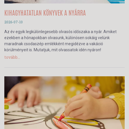
KIHAGYHATATLAN KÖNYVEK A NYÁRRA
2026-07-10
Az év egyik legkülönlegesebb olvasós időszaka a nyár. Amiket
ezekben a hónapokban olvasunk, különösen sokáig velünk
maradnak csodaszép emlékként megidézve a vakáció
körülményeit is. Mutatjuk, mit olvassatok idén nyáron!
tovább...