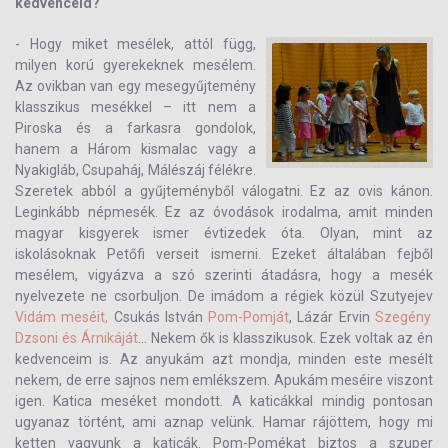
kedvenceid?
- Hogy miket mesélek, attól függ,
milyen korú gyerekeknek mesélem.
Az ovikban van egy mesegyűjtemény
klasszikus mesékkel – itt nem a
Piroska és a farkasra gondolok,
hanem a Három kismalac vagy a
Nyakigláb, Csupaháj, Málészáj félékre.
Szeretek abból a gyűjteményből válogatni. Ez az ovis kánon.
Leginkább népmesék. Ez az óvodások irodalma, amit minden
magyar kisgyerek ismer évtizedek óta. Olyan, mint az
iskolásoknak Petőfi verseit ismerni. Ezeket általában fejből
mesélem, vigyázva a szó szerinti átadásra, hogy a mesék
nyelvezete ne csorbuljon. De imádom a régiek közül Szutyejev
Vidám meséit,
Csukás István
Pom-Pomját
, Lázár Ervin
Szegény
Dzsoni és Árnikáját
… Nekem ők is klasszikusok. Ezek voltak az én
kedvenceim is. Az anyukám azt mondja, minden este mesélt
nekem, de erre sajnos nem emlékszem. Apukám meséire viszont
igen. Katica meséket mondott. A katicákkal mindig pontosan
ugyanaz történt, ami aznap velünk. Hamar rájöttem, hogy mi
ketten vagyunk a katicák. Pom-Pomékat biztos a szuper