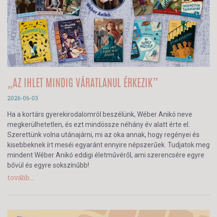
„AZ IHLET MINDIG VÁRATLANUL ÉRKEZIK”
2026-06-03
Ha a kortárs gyerekirodalomról beszélünk, Wéber Anikó neve
megkerülhetetlen, és ezt mindössze néhány év alatt érte el.
Szerettünk volna utánajárni, mi az oka annak, hogy regényei és
kisebbeknek írt meséi egyaránt ennyire népszerűek. Tudjatok meg
mindent Wéber Anikó eddigi életművéről, ami szerencsére egyre
bővül és egyre sokszínűbb!
tovább...