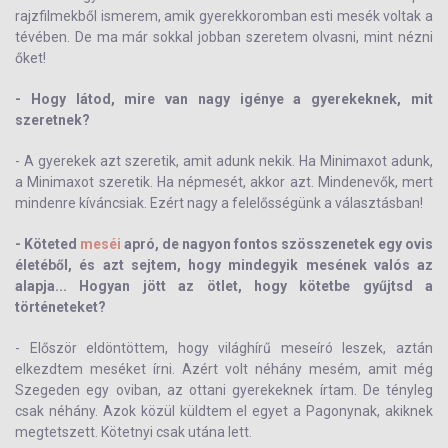
rajzfilmekből ismerem, amik gyerekkoromban esti mesék voltak a
tévében. De ma már sokkal jobban szeretem olvasni, mint nézni
őket!
- Hogy látod, mire van nagy igénye a gyerekeknek, mit
szeretnek?
- A gyerekek azt szeretik, amit adunk nekik. Ha Minimaxot adunk,
a Minimaxot szeretik. Ha népmesét, akkor azt. Mindenevők, mert
mindenre kíváncsiak. Ezért nagy a felelősségünk a választásban!
- Köteted
meséi
apró, de nagyon fontos szösszenetek egy ovis
életéből, és azt sejtem, hogy mindegyik mesének valós az
alapja... Hogyan jött az ötlet, hogy kötetbe gyűjtsd a
történeteket?
- Először eldöntöttem, hogy világhírű meseíró leszek, aztán
elkezdtem meséket írni. Azért volt néhány mesém, amit még
Szegeden egy oviban, az ottani gyerekeknek írtam. De tényleg
csak néhány. Azok közül küldtem el egyet a Pagonynak, akiknek
megtetszett. Kötetnyi csak utána lett.