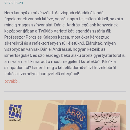
2026-06-23
Nem könnyű a művészélet. A színpadi előadók állandó
figyelemnek vannak kitéve, napról napra teljesíteniük kell, hozni a
mindig magas színvonalat. Dániel András legújabb könyveinek
középpontjában a Tyúkláb Varieté két legendás sztárja áll:
Professzor Porcz és Kalapos Kacsa, most őket kérdeztük
sikereikről és a reflektorfényen túli életükről. Elárulták, milyen
viszonyban vannak Dániel Andrással, hogyan kezelik az
ismertségüket, és szó esik egy béka alakú bronz gyertyatartóról is,
ami valamiért kimaradt a most megjelent kötetekből. Kik ők a
színpadon túl? Ismerd meg a két előadóművészt közelebbről
ebből a személyes hangvételű interjúból!
tovább...