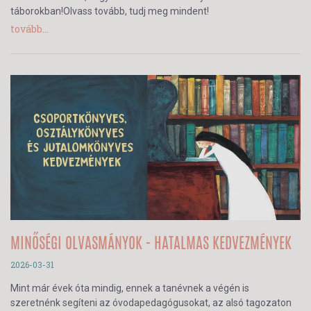
táborokban!Olvass tovább, tudj meg mindent!
tovább...
MINŐSÉGI OLVASMÁNYOK - HATALMAS KEDVEZMÉNYEK
2026-03-31
Mint már évek óta mindig, ennek a tanévnek a végén is
szeretnénk segíteni az óvodapedagógusokat, az alsó tagozaton