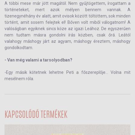
A többi mese már jött magától. Nem gyűjtögettem, írogattam a
történeteket, mert azok mélyen bennem vannak. A
tizenegynéhány év alatt, amit ovisok között töltöttem, sok minden
történt, amit sosem felejtek el! Bőven volt miből válogatnom! A
valóságban egyiknek sincs köze az igazi Leához. De egyszerűen
nem tudtam másra gondolni írás közben, csak őrá. Leától
valahogy máshogy járt az agyam, máshogy éreztem, máshogy
gondolkodtam.
- Van még valami a tarsolyodban?
-Egy másik kötetnek lehetne Peti a főszereplője… Volna mit
mesélnem róla.
KAPCSOLÓDÓ TERMÉKEK