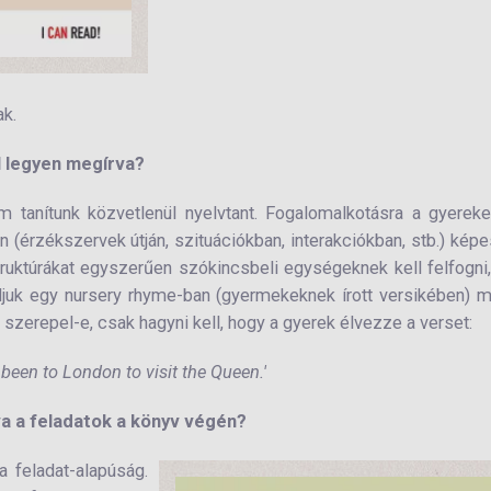
k.
l legyen megírva?
 tanítunk közvetlenül nyelvtant. Fogalomalkotásra a gyerek
(érzékszervek útján, szituációkban, interakciókban, stb.) kép
 struktúrákat egyszerűen szókincsbeli egységeknek kell felfogni
uk egy nursery rhyme-ban (gyermekeknek írott versikében) m
 szerepel-e, csak hagyni kell, hogy a gyerek élvezze a verset:
 been to London to visit the Queen.'
va a feladatok a könyv végén?
 feladat-alapúság.