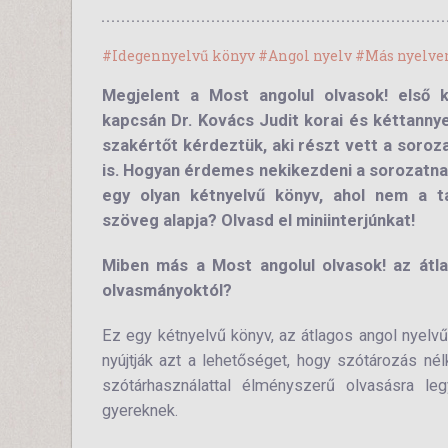
#Idegennyelvű könyv
#Angol nyelv
#Más nyelv
Megjelent a Most angolul olvasok! első 
kapcsán Dr. Kovács Judit korai és kéttannye
szakértőt kérdeztük, aki részt vett a soroz
is. Hogyan érdemes nekikezdeni a sorozatna
egy olyan kétnyelvű könyv, ahol nem a t
szöveg alapja? Olvasd el miniinterjúnkat!
Miben más a Most angolul olvasok! az átla
olvasmányoktól?
Ez egy kétnyelvű könyv, az átlagos angol nyel
nyújtják azt a lehetőséget, hogy szótározás nél
szótárhasználattal élményszerű olvasásra le
gyereknek.