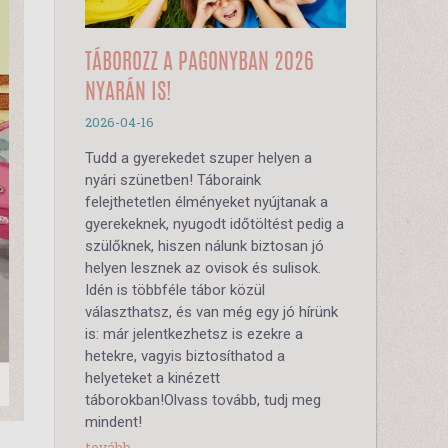
TÁBOROZZ A PAGONYBAN 2026
NYARÁN IS!
2026-04-16
Tudd a gyerekedet szuper helyen a
nyári szünetben! Táboraink
felejthetetlen élményeket nyújtanak a
gyerekeknek, nyugodt időtöltést pedig a
szülőknek, hiszen nálunk biztosan jó
helyen lesznek az ovisok és sulisok.
Idén is többféle tábor közül
választhatsz, és van még egy jó hírünk
is: már jelentkezhetsz is ezekre a
hetekre, vagyis biztosíthatod a
helyeteket a kinézett
táborokban!Olvass tovább, tudj meg
mindent!
tovább...