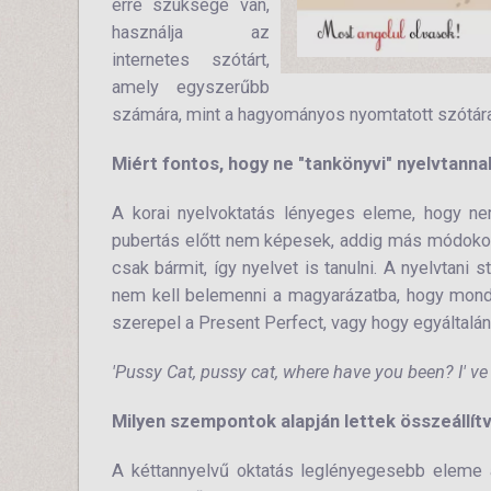
erre szüksége van,
használja az
internetes szótárt,
amely egyszerűbb
számára, mint a hagyományos nyomtatott szótára
Miért fontos, hogy ne "tankönyvi" nyelvtanna
A korai nyelvoktatás lényeges eleme, hogy nem
pubertás előtt nem képesek, addig más módokon 
csak bármit, így nyelvet is tanulni. A nyelvtani
nem kell belemenni a magyarázatba, hogy mondj
szerepel a Present Perfect, vagy hogy egyáltalán
'Pussy Cat, pussy cat, where have you been? I' ve
Milyen szempontok alapján lettek összeállít
A kéttannyelvű oktatás leglényegesebb eleme a