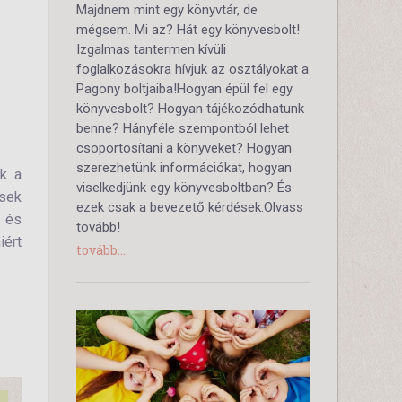
Majdnem mint egy könyvtár, de
mégsem. Mi az? Hát egy könyvesbolt!
Izgalmas tantermen kívüli
foglalkozásokra hívjuk az osztályokat a
Pagony boltjaiba!Hogyan épül fel egy
könyvesbolt? Hogyan tájékozódhatunk
benne? Hányféle szempontból lehet
csoportosítani a könyveket? Hogyan
szerezhetünk információkat, hogyan
ek a
viselkedjünk egy könyvesboltban? És
esek
ezek csak a bevezető kérdések.Olvass
, és
tovább!
iért
tovább...