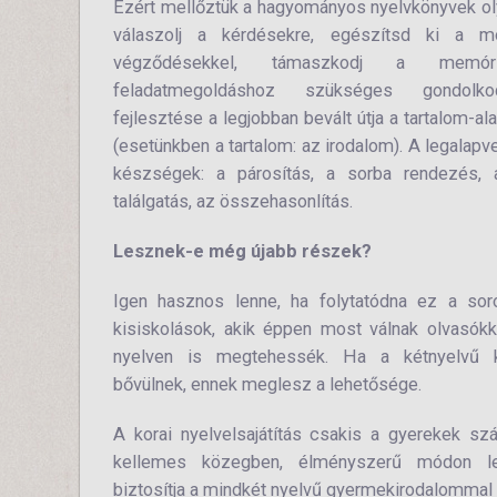
Ezért mellőztük a hagyományos nyelvkönyvek olya
válaszolj a kérdésekre, egészítsd ki a m
végződésekkel, támaszkodj a memór
feladatmegoldáshoz szükséges gondolk
fejlesztése a legjobban bevált útja a tartalom-a
(esetünkben a tartalom: az irodalom). A legalap
készségek: a párosítás, a sorba rendezés, 
találgatás, az összehasonlítás.
Lesznek-e még újabb részek?
Igen hasznos lenne, ha folytatódna ez a sor
kisiskolások, akik éppen most válnak olvasókká
nyelven is megtehessék. Ha a kétnyelvű k
bővülnek, ennek meglesz a lehetősége.
A korai nyelvelsajátítás csakis a gyerekek sz
kellemes közegben, élményszerű módon le
biztosítja a mindkét nyelvű gyermekirodalommal v