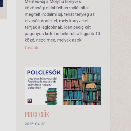
Merítés-díj a Moly.hu könyves
közösségi oldal felhasználói által
megítélt irodalmi díj, tehát tényleg az
olvasók döntik el, mely könyveket
tartják a legjobbnak. Idén pedig két
pagonyos kötet is bekerült a legjobb 10
közé, nézd meg, melyek azok!
tovább...
POLCLESŐK
2026-04-30