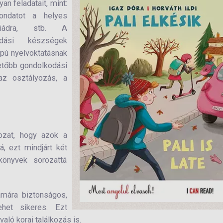
n feladatait, mint:
ondatot a helyes
iádra, stb. A
odási készségek
lapú nyelvoktatásnak
vetőbb gondolkodási
az osztályozás, a
ozat, hogy azok a
, ezt mindjárt két
önyvek sorozattá
ámára biztonságos,
het sikeres. Ezt
aló korai találkozás is.