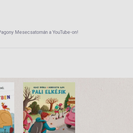
 Pagony Mesecsatornán a YouTube-on!
2990 Ft
Ft