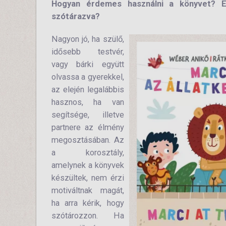
Hogyan érdemes használni a könyvet? Eg
szótárazva?
Nagyon jó, ha szülő,
idősebb testvér,
vagy bárki együtt
olvassa a gyerekkel,
az elején legalábbis
hasznos, ha van
segítsége, illetve
partnere az élmény
megosztásában. Az
a korosztály,
amelynek a könyvek
készültek, nem érzi
motiváltnak magát,
ha arra kérik, hogy
szótározzon. Ha