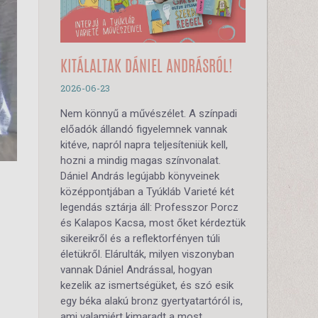
KITÁLALTAK DÁNIEL ANDRÁSRÓL!
2026-06-23
Nem könnyű a művészélet. A színpadi
előadók állandó figyelemnek vannak
kitéve, napról napra teljesíteniük kell,
hozni a mindig magas színvonalat.
Dániel András legújabb könyveinek
középpontjában a Tyúkláb Varieté két
legendás sztárja áll: Professzor Porcz
és Kalapos Kacsa, most őket kérdeztük
sikereikről és a reflektorfényen túli
életükről. Elárulták, milyen viszonyban
vannak Dániel Andrással, hogyan
kezelik az ismertségüket, és szó esik
egy béka alakú bronz gyertyatartóról is,
ami valamiért kimaradt a most