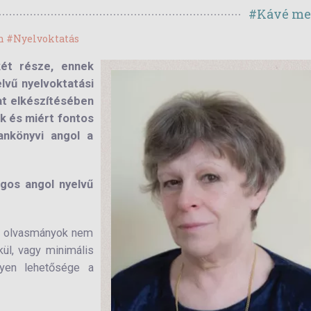
#Kávé me
en
#Nyelvoktatás
két része, ennek
lvű nyelvoktatási
at elkészítésében
k és miért fontos
ankönyvi angol a
gos angol nyelvű
vű olvasmányok nem
kül, vagy minimális
gyen lehetősége a