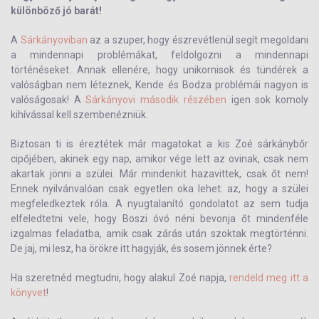
különböző jó barát!
A
Sárkányoviban
az a szuper, hogy észrevétlenül segít megoldani
a mindennapi problémákat, feldolgozni a mindennapi
történéseket. Annak ellenére, hogy unikornisok és tündérek a
valóságban nem léteznek, Kende és Bodza problémái nagyon is
valóságosak! A
Sárkányovi második részében
igen sok komoly
kihívással kell szembenézniük.
Biztosan ti is éreztétek már magatokat a kis Zoé sárkánybőr
cipőjében, akinek egy nap, amikor vége lett az ovinak, csak nem
akartak jönni a szülei. Már mindenkit hazavittek, csak őt nem!
Ennek nyilvánvalóan csak egyetlen oka lehet: az, hogy a szülei
megfeledkeztek róla. A nyugtalanító gondolatot az sem tudja
elfeledtetni vele, hogy Boszi óvó néni bevonja őt mindenféle
izgalmas feladatba, amik csak zárás után szoktak megtörténni.
De jaj, mi lesz, ha örökre itt hagyják, és sosem jönnek érte?
Ha szeretnéd megtudni, hogy alakul Zoé napja,
rendeld meg itt a
könyvet
!