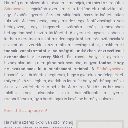
Ha még nem olvastátok, röviden elmondjuk, mi miért szeretjük a
Sárkányovit
. Leginkább azért, mert a történetek realisztikusak,
egy óvodás gyerek érzelmi világának összetettségét hűen
tükrözik. A tény pedig, hogy mindez egy fantáziavilágba van
beágyazva, egy kisgyerek számára még könnyebben
befogadhatóvá teszi a történetet. A gyerekek ugyanis ebben a
korban szeretnek a saját mindennapjaikról, ismerős szituációkról
olvasni, de szeretik a szürreális mesevilágokat is, amikben
el
tudnak vonatkoztatni a valóságtól, miközben észrevétlenül
azonosulnak a szereplőkkel
. És most, hogy a gyerekek
bizonytalan ideig nem járhatnak óvodába, nagyon
fontos, hogy
ne szakadjanak ki a mindennapi rutinból
. A
Sárkányovihoz
hasonló ovis történetek segítenek, hogy a gyerekek ne felejtsék el,
milyen jó közösségben, óvodában lenni, és hogy pár hónap múlva
ők is visszatérhetnek majd oda. A szereplők közt is biztosan
találtok majd olyanokat, akik hasonlítanak a gyerek
csoporttársaira, így a barátságok is kevésbé homályosulnak el.
Keresd itt az új könyvet!
Ha már a szereplőkről van szó, mondj