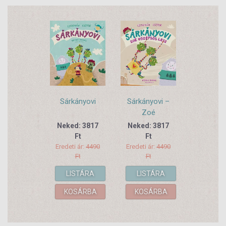
Sárkányovi
Sárkányovi –
Zoé
középsős
Neked: 3817
Neked: 3817
lesz
Ft
Ft
Eredeti ár:
4490
Eredeti ár:
4490
Ft
Ft
LISTÁRA
LISTÁRA
KOSÁRBA
KOSÁRBA