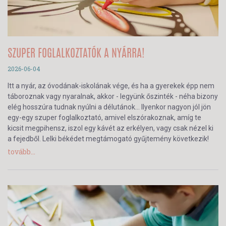
SZUPER FOGLALKOZTATÓK A NYÁRRA!
2026-06-04
Itt a nyár, az óvodának-iskolának vége, és ha a gyerekek épp nem
táboroznak vagy nyaralnak, akkor - legyünk őszinték - néha bizony
elég hosszúra tudnak nyúlni a délutánok… Ilyenkor nagyon jól jön
egy-egy szuper foglalkoztató, amivel elszórakoznak, amíg te
kicsit megpihensz, iszol egy kávét az erkélyen, vagy csak nézel ki
a fejedből. Lelki békédet megtámogató gyűjtemény következik!
tovább...