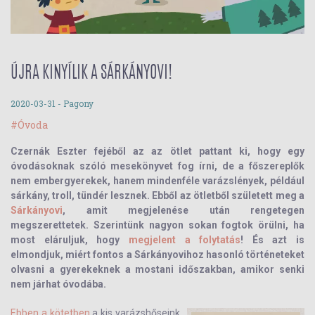
ÚJRA KINYÍLIK A SÁRKÁNYOVI!
2020-03-31
- Pagony
#Óvoda
Czernák Eszter fejéből az az ötlet pattant ki, hogy egy
óvodásoknak szóló mesekönyvet fog írni, de a főszereplők
nem embergyerekek, hanem mindenféle varázslények, például
sárkány, troll, tündér lesznek. Ebből az ötletből született meg a
Sárkányovi
, amit megjelenése után rengetegen
megszerettetek. Szerintünk nagyon sokan fogtok örülni, ha
most eláruljuk, hogy
megjelent a folytatás
! És azt is
elmondjuk, miért fontos a Sárkányovihoz hasonló történeteket
olvasni a gyerekeknek a mostani időszakban, amikor senki
nem járhat óvodába.
Ebben a kötetben
a kis varázshőseink