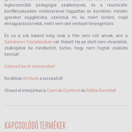
legkorszerűbb pedagógiai szakkönyvek, és a resztoratív
konfliktuskezelés módszereivel higgadtan és korrekten minden
gyereket végigkérdez, szerintük mi és miért történt, majd
elmagyarázza nekik, miért nem oké veréssel fenyegetőzni.
És ez a sok kaland még csak a fele sem volt annak, ami a
Sárkányovi folytatásában
vár titeket! Ha az elsőt nem olvastátok,
zsákoljátok be mindkettőt, biztos, hogy nem fogtok csalódni
bennük!
Szerezd be itt a könyveket!
Korábban
itt írtunk
a sorozatról!
Olvasd el interjúnkat is
Czernák Eszterrel
és
Rátkai Kornéllal
!
KAPCSOLÓDÓ TERMÉKEK