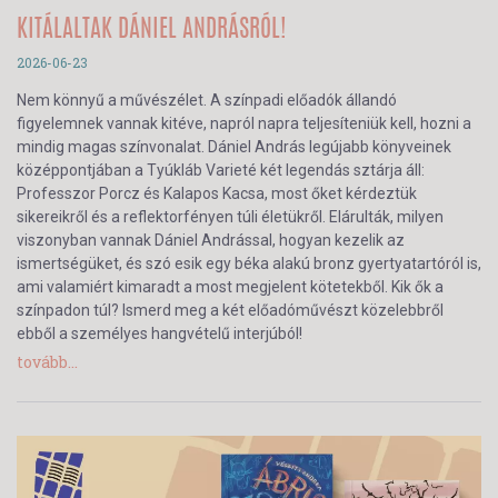
KITÁLALTAK DÁNIEL ANDRÁSRÓL!
2026-06-23
Nem könnyű a művészélet. A színpadi előadók állandó
figyelemnek vannak kitéve, napról napra teljesíteniük kell, hozni a
mindig magas színvonalat. Dániel András legújabb könyveinek
középpontjában a Tyúkláb Varieté két legendás sztárja áll:
Professzor Porcz és Kalapos Kacsa, most őket kérdeztük
sikereikről és a reflektorfényen túli életükről. Elárulták, milyen
viszonyban vannak Dániel Andrással, hogyan kezelik az
ismertségüket, és szó esik egy béka alakú bronz gyertyatartóról is,
ami valamiért kimaradt a most megjelent kötetekből. Kik ők a
színpadon túl? Ismerd meg a két előadóművészt közelebbről
ebből a személyes hangvételű interjúból!
tovább...