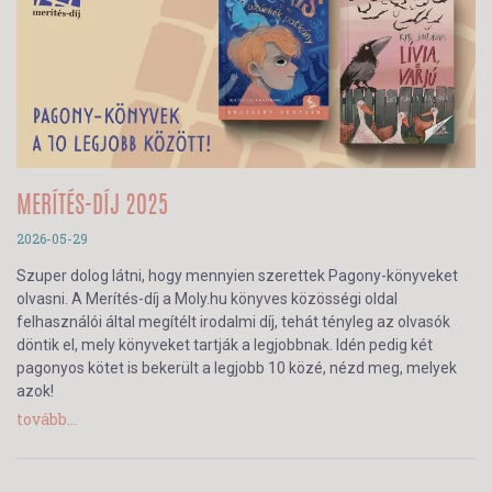
MERÍTÉS-DÍJ 2025
2026-05-29
Szuper dolog látni, hogy mennyien szerettek Pagony-könyveket
olvasni. A Merítés-díj a Moly.hu könyves közösségi oldal
felhasználói által megítélt irodalmi díj, tehát tényleg az olvasók
döntik el, mely könyveket tartják a legjobbnak. Idén pedig két
pagonyos kötet is bekerült a legjobb 10 közé, nézd meg, melyek
azok!
tovább...