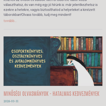
választhatsz, és van még egy jó hírünk is: már jelentkezhetsz is
ezekre a hetekre, vagyis biztosíthatod a helyeteket a kinézett
táborokban!Olvass tovább, tudj meg mindent!
tovább...
MINŐSÉGI OLVASMÁNYOK - HATALMAS KEDVEZMÉNYEK
2026-03-31