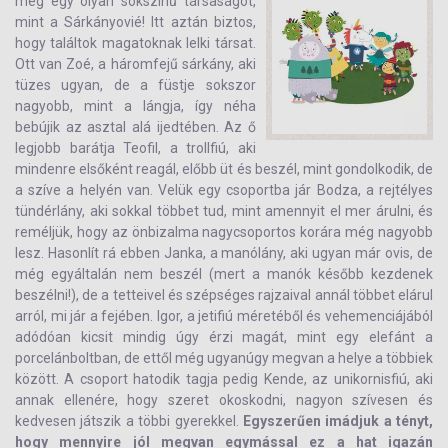
még egy olyan sokszínű társaságot,
mint a Sárkányovié! Itt aztán biztos,
hogy találtok magatoknak lelki társat.
Ott van Zoé, a háromfejű sárkány, aki
tüzes ugyan, de a füstje sokszor
nagyobb, mint a lángja, így néha
bebújik az asztal alá ijedtében. Az ő
legjobb barátja Teofil, a trollfiú, aki
mindenre elsőként reagál, előbb üt és beszél, mint gondolkodik, de
a szíve a helyén van. Velük egy csoportba jár Bodza, a rejtélyes
tündérlány, aki sokkal többet tud, mint amennyit el mer árulni, és
reméljük, hogy az önbizalma nagycsoportos korára még nagyobb
lesz. Hasonlít rá ebben Janka, a manólány, aki ugyan már ovis, de
még egyáltalán nem beszél (mert a manók később kezdenek
beszélni!), de a tetteivel és szépséges rajzaival annál többet elárul
arról, mi jár a fejében. Igor, a jetifiú méretéből és vehemenciájából
adódóan kicsit mindig úgy érzi magát, mint egy elefánt a
porcelánboltban, de ettől még ugyanúgy megvan a helye a többiek
között. A csoport hatodik tagja pedig Kende, az unikornisfiú, aki
annak ellenére, hogy szeret okoskodni, nagyon szívesen és
kedvesen játszik a többi gyerekkel.
Egyszerűen imádjuk a tényt,
hogy mennyire jól megvan egymással ez a hat igazán