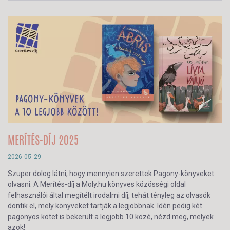
MERÍTÉS-DÍJ 2025
2026-05-29
Szuper dolog látni, hogy mennyien szerettek Pagony-könyveket
olvasni. A Merítés-díj a Moly.hu könyves közösségi oldal
felhasználói által megítélt irodalmi díj, tehát tényleg az olvasók
döntik el, mely könyveket tartják a legjobbnak. Idén pedig két
pagonyos kötet is bekerült a legjobb 10 közé, nézd meg, melyek
azok!