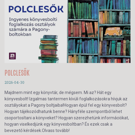
POLCLESŐK
2026-04-30
Majdnem mint egy könyvtár, de mégsem. Mi az? Hát egy
könyvesbolt! Izgalmas tantermen kívüli foglalkozásokra hívjuk az
osztályokat a Pagony boltjaiba!Hogyan épül fel egy könyvesbolt?
Hogyan tájékozódhatunk benne? Hányféle szempontból lehet
csoportosítani a könyveket? Hogyan szerezhetünk információkat,
hogyan viselkedjünk egy könyvesboltban? És ezek csak a
bevezető kérdések.Olvass tovább!