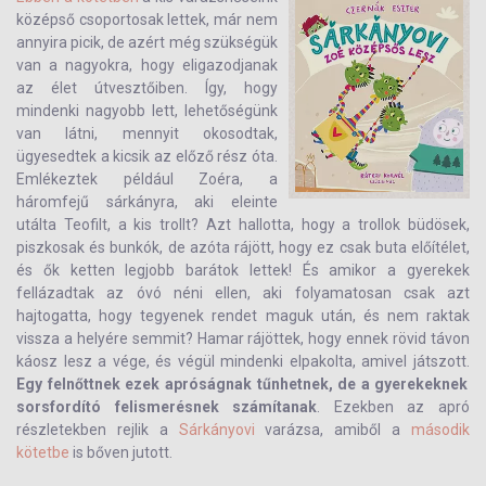
középső csoportosak lettek, már nem
annyira picik, de azért még szükségük
van a nagyokra, hogy eligazodjanak
az élet útvesztőiben. Így, hogy
mindenki nagyobb lett, lehetőségünk
van látni, mennyit okosodtak,
ügyesedtek a kicsik az előző rész óta.
Emlékeztek például Zoéra, a
háromfejű sárkányra, aki eleinte
utálta Teofilt, a kis trollt? Azt hallotta, hogy a trollok büdösek,
piszkosak és bunkók, de azóta rájött, hogy ez csak buta előítélet,
és ők ketten legjobb barátok lettek! És amikor a gyerekek
fellázadtak az óvó néni ellen, aki folyamatosan csak azt
hajtogatta, hogy tegyenek rendet maguk után, és nem raktak
vissza a helyére semmit? Hamar rájöttek, hogy ennek rövid távon
káosz lesz a vége, és végül mindenki elpakolta, amivel játszott.
Egy felnőttnek ezek apróságnak tűnhetnek, de a gyerekeknek
sorsfordító felismerésnek számítanak
. Ezekben az apró
részletekben rejlik a
Sárkányovi
varázsa, amiből a
második
kötetbe
is bőven jutott.