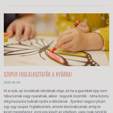
SZUPER FOGLALKOZTATÓK A NYÁRRA!
2026-06-04
Itt a nyár, az óvodának-iskolának vége, és ha a gyerekek épp nem
táboroznak vagy nyaralnak, akkor - legyünk őszinték - néha bizony
elég hosszúra tudnak nyúlni a délutánok… Ilyenkor nagyon jól jön
egy-egy szuper foglalkoztató, amivel elszórakoznak, amíg te
kicsit megpihensz, iszol egy kávét az erkélyen, vagy csak nézel ki