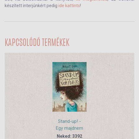
készített interjúnkért pedig
ide kattints
!
KAPCSOLÓDÓ TERMÉKEK
Stand-up! -
Egy majdnem
normális
Neked: 3392