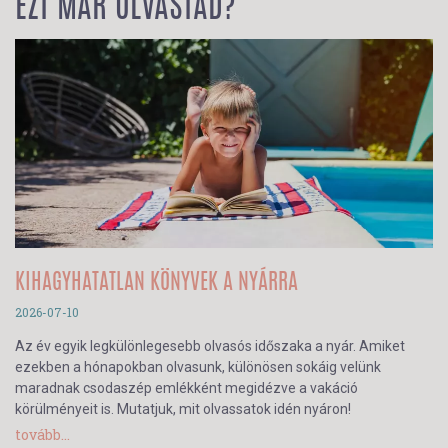
EZT MÁR OLVASTAD?
KIHAGYHATATLAN KÖNYVEK A NYÁRRA
2026-07-10
Az év egyik legkülönlegesebb olvasós időszaka a nyár. Amiket
ezekben a hónapokban olvasunk, különösen sokáig velünk
maradnak csodaszép emlékként megidézve a vakáció
körülményeit is. Mutatjuk, mit olvassatok idén nyáron!
tovább...