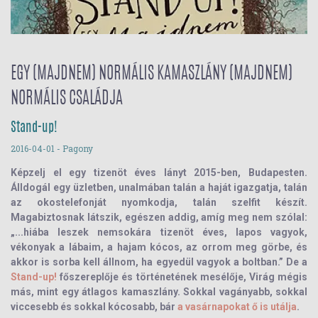
EGY (MAJDNEM) NORMÁLIS KAMASZLÁNY (MAJDNEM)
NORMÁLIS CSALÁDJA
Stand-up!
2016-04-01
- Pagony
Képzelj el egy tizenöt éves lányt 2015-ben, Budapesten.
Álldogál egy üzletben, unalmában talán a haját igazgatja, talán
az okostelefonját nyomkodja, talán szelfit készít.
Magabiztosnak látszik, egészen addig, amíg meg nem szólal:
„...hiába leszek nemsokára tizenöt éves, lapos vagyok,
vékonyak a lábaim, a hajam kócos, az orrom meg görbe, és
akkor is sorba kell állnom, ha egyedül vagyok a boltban.” De a
Stand-up!
főszereplője és történetének mesélője, Virág mégis
más, mint egy átlagos kamaszlány. Sokkal vagányabb, sokkal
viccesebb és sokkal kócosabb, bár
a vasárnapokat ő is utálja
.