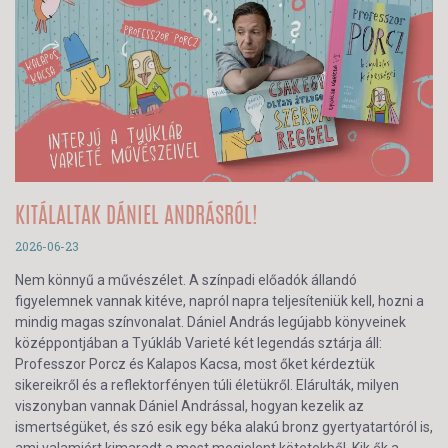
KITÁLALTAK DÁNIEL ANDRÁSRÓL!
2026-06-23
Nem könnyű a művészélet. A színpadi előadók állandó
figyelemnek vannak kitéve, napról napra teljesíteniük kell, hozni a
mindig magas színvonalat. Dániel András legújabb könyveinek
középpontjában a Tyúkláb Varieté két legendás sztárja áll:
Professzor Porcz és Kalapos Kacsa, most őket kérdeztük
sikereikről és a reflektorfényen túli életükről. Elárulták, milyen
viszonyban vannak Dániel Andrással, hogyan kezelik az
ismertségüket, és szó esik egy béka alakú bronz gyertyatartóról is,
ami valamiért kimaradt a most megjelent kötetekből. Kik ők a