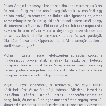
Bakos Virág a karácsonyra kapott naplóba kezd el írni május 3-án,
és május 31-ig minden napját végigkövetjük. A naplóból
egy
csípős nyelvű, talpraesett, de önkritikára igencsak hajlamos
kamaszlányt
ismerünk meg, aki azért másokat sem kímél, ha egy
kis odamondásról van szó.
Fiú osztálytársai körében népszerű a
humora és laza stílusa miatt
, a lányok egy része viszont épp
emiatt távolodik el tőle: cinikusnak tartják és azt gondolják,
állandóan ő akar a középpontban lenni. Mind ismerjük ezeket a
konfliktusokat, igaz?
Molnár T. Eszter
frissen, életszerűen
ábrázolja azokat a
mindennapos problémákat, amelyek kamaszkorban heteket,
hónapokat tönkre tudnak tenni. Virág azonban nem nyavalyog,
hanem próbálja megérteni, mi történik vele ebben a különös
hónapban, amikor minden a feje tetejére áll.
Május a nyár előszobája, a témazárók, az egyre ritkuló
házifeladat-írás és az érettségik hónapja.
Mindenki ismeri az
iskolában töltött utolsó hetek összetéveszthetetlen
hangulatát, és ezt a különleges atmoszférát a regény remekül
visszaadja
: az álmos, de már meleg kora reggeleket, az izzadást