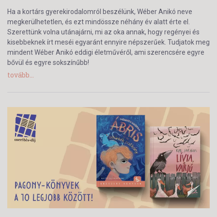
Ha a kortárs gyerekirodalomról beszélünk, Wéber Anikó neve
megkerülhetetlen, és ezt mindössze néhány év alatt érte el.
Szerettünk volna utánajárni, mi az oka annak, hogy regényei és
kisebbeknek írt meséi egyaránt ennyire népszerűek. Tudjatok meg
mindent Wéber Anikó eddigi életművéről, ami szerencsére egyre
bővül és egyre sokszínűbb!
tovább...