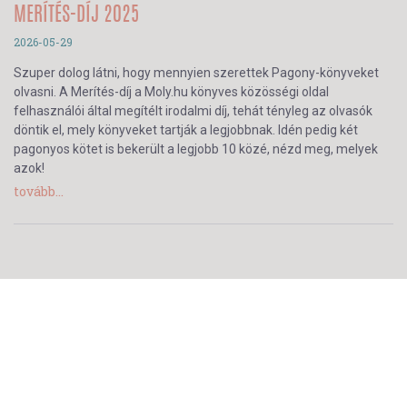
MERÍTÉS-DÍJ 2025
2026-05-29
Szuper dolog látni, hogy mennyien szerettek Pagony-könyveket
olvasni. A Merítés-díj a Moly.hu könyves közösségi oldal
felhasználói által megítélt irodalmi díj, tehát tényleg az olvasók
döntik el, mely könyveket tartják a legjobbnak. Idén pedig két
pagonyos kötet is bekerült a legjobb 10 közé, nézd meg, melyek
azok!
tovább...