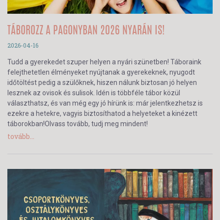
TÁBOROZZ A PAGONYBAN 2026 NYARÁN IS!
2026-04-16
Tudd a gyerekedet szuper helyen a nyári szünetben! Táboraink
felejthetetlen élményeket nyújtanak a gyerekeknek, nyugodt
időtöltést pedig a szülőknek, hiszen nálunk biztosan jó helyen
lesznek az ovisok és sulisok. Idén is többféle tábor közül
választhatsz, és van még egy jó hírünk is: már jelentkezhetsz is
ezekre a hetekre, vagyis biztosíthatod a helyeteket a kinézett
táborokban!Olvass tovább, tudj meg mindent!
tovább...