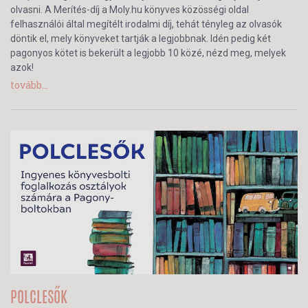
olvasni. A Merítés-díj a Moly.hu könyves közösségi oldal
felhasználói által megítélt irodalmi díj, tehát tényleg az olvasók
döntik el, mely könyveket tartják a legjobbnak. Idén pedig két
pagonyos kötet is bekerült a legjobb 10 közé, nézd meg, melyek
azok!
tovább...
POLCLESŐK