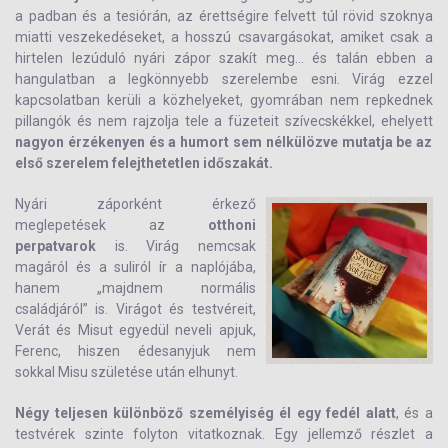
a padban és a tesiórán, az érettségire felvett túl rövid szoknya
miatti veszekedéseket, a hosszú csavargásokat, amiket csak a
hirtelen lezúduló nyári zápor szakít meg… és talán ebben a
hangulatban a legkönnyebb szerelembe esni. Virág ezzel
kapcsolatban kerüli a közhelyeket, gyomrában nem repkednek
pillangók és nem rajzolja tele a füzeteit szívecskékkel, ehelyett
nagyon érzékenyen és a humort sem nélkülözve mutatja be az
első szerelem felejthetetlen időszakát.
Nyári záporként érkező
meglepetések az
otthoni
perpatvarok
is. Virág nemcsak
magáról és a suliról ír a naplójába,
hanem „majdnem normális
családjáról” is. Virágot és testvéreit,
Verát és Misut egyedül neveli apjuk,
Ferenc, hiszen édesanyjuk nem
sokkal Misu születése után elhunyt.
Négy teljesen különböző személyiség él egy fedél alatt
, és a
testvérek szinte folyton vitatkoznak. Egy jellemző részlet a