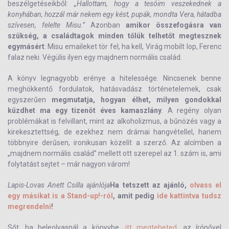
beszélgetéseikből:
„Hallottam, hogy a tesóim veszekednek a
konyhában, hozzál már nekem egy kést, pupák, mondta Vera, hátadba
szívesen, felelte Misu.”
Azonban
amikor összefogásra van
szükség, a családtagok minden tőlük telhetőt megtesznek
egymásért
: Misu emaileket tör fel, ha kell, Virág mobilt lop, Ferenc
falaz neki. Végülis ilyen egy majdnem normális család.
A könyv legnagyobb erénye a hitelessége. Nincsenek benne
meghökkentő fordulatok, hatásvadász történetelemek, csak
egyszerűen
megmutatja, hogyan élhet, milyen gondokkal
küzdhet ma egy tizenöt éves kamaszlány
. A regény olyan
problémákat is felvillant, mint az alkoholizmus, a bűnözés vagy a
kirekesztettség, de ezekhez nem drámai hangvétellel, hanem
többnyire derűsen, ironikusan közelít a szerző. Az alcímben a
„majdnem normális család” mellett ott szerepel az 1. szám is, ami
folytatást sejtet – már nagyon várom!
Lapis-Lovas Anett Csilla ajánlója
Ha tetszett az ajánló,
olvass el
egy másikat is a Stand-up!-ról
, amit pedig
ide kattintva tudsz
megrendelni
!
Sőt, ha beleolvasnál a könyvbe,
itt megteheted
, az írónővel