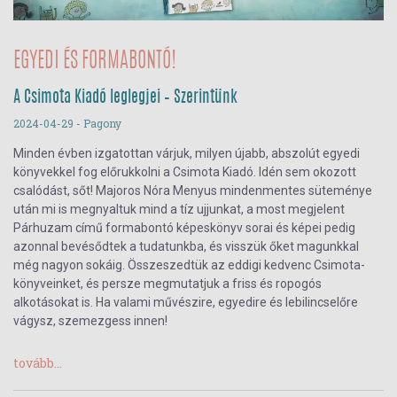
EGYEDI ÉS FORMABONTÓ!
A Csimota Kiadó leglegjei – Szerintünk
2024-04-29
- Pagony
Minden évben izgatottan várjuk, milyen újabb, abszolút egyedi
könyvekkel fog előrukkolni a Csimota Kiadó. Idén sem okozott
csalódást, sőt! Majoros Nóra Menyus mindenmentes süteménye
után mi is megnyaltuk mind a tíz ujjunkat, a most megjelent
Párhuzam című formabontó képeskönyv sorai és képei pedig
azonnal bevésődtek a tudatunkba, és visszük őket magunkkal
még nagyon sokáig. Összeszedtük az eddigi kedvenc Csimota-
könyveinket, és persze megmutatjuk a friss és ropogós
alkotásokat is. Ha valami művészire, egyedire és lebilincselőre
vágysz, szemezgess innen!
tovább...