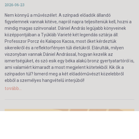
2026-06-23
Nem könnyű a művészélet. A színpadi előadók állandó
figyelemnek vannak kitéve, napról napra teljesíteniük kell, hozni a
mindig magas színvonalat. Dániel András legújabb könyveinek
középpontjában a Tyúkláb Varieté két legendás sztárja áll:
Professzor Porcz és Kalapos Kacsa, most őket kérdeztük
sikereikről és a reflektorfényen túli életükről. Elárulták, milyen
viszonyban vannak Dániel Andrással, hogyan kezelik az
ismertségüket, és szó esik egy béka alakú bronz gyertyatartóról is,
ami valamiért kimaradt a most megjelent kötetekből. Kik ők a
színpadon túl? Ismerd meg a két előadóművészt közelebbről
ebből a személyes hangvételű interjúból!
tovább...