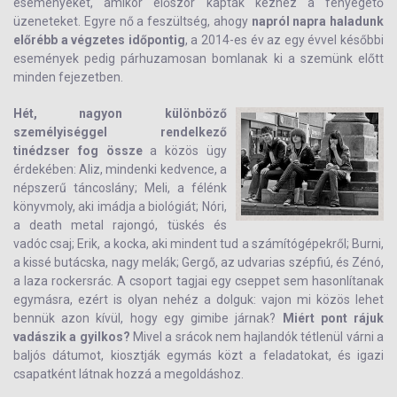
eseményeket, amikor először kapták kézhez a fenyegető
üzeneteket. Egyre nő a feszültség, ahogy
napról napra haladunk
előrébb a végzetes időpontig
, a 2014-es év az egy évvel későbbi
események pedig párhuzamosan bomlanak ki a szemünk előtt
minden fejezetben.
Hét, nagyon különböző
személyiséggel rendelkező
tinédzser fog össze
a közös ügy
érdekében: Aliz, mindenki kedvence, a
népszerű táncoslány; Meli, a félénk
könyvmoly, aki imádja a biológiát; Nóri,
a death metal rajongó, tüskés és
vadóc csaj; Erik, a kocka, aki mindent tud a számítógépekről; Burni,
a kissé butácska, nagy melák; Gergő, az udvarias szépfiú, és Zénó,
a laza rockersrác. A csoport tagjai egy cseppet sem hasonlítanak
egymásra, ezért is olyan nehéz a dolguk: vajon mi közös lehet
bennük azon kívül, hogy egy gimibe járnak?
Miért pont rájuk
vadászik a gyilkos?
Mivel a srácok nem hajlandók tétlenül várni a
baljós dátumot, kiosztják egymás közt a feladatokat, és igazi
csapatként látnak hozzá a megoldáshoz.