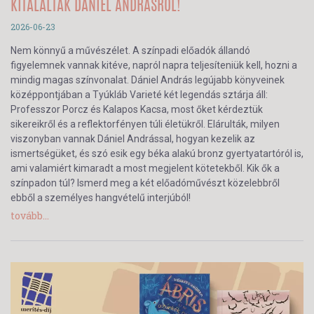
KITÁLALTAK DÁNIEL ANDRÁSRÓL!
2026-06-23
Nem könnyű a művészélet. A színpadi előadók állandó
figyelemnek vannak kitéve, napról napra teljesíteniük kell, hozni a
mindig magas színvonalat. Dániel András legújabb könyveinek
középpontjában a Tyúkláb Varieté két legendás sztárja áll:
Professzor Porcz és Kalapos Kacsa, most őket kérdeztük
sikereikről és a reflektorfényen túli életükről. Elárulták, milyen
viszonyban vannak Dániel Andrással, hogyan kezelik az
ismertségüket, és szó esik egy béka alakú bronz gyertyatartóról is,
ami valamiért kimaradt a most megjelent kötetekből. Kik ők a
színpadon túl? Ismerd meg a két előadóművészt közelebbről
ebből a személyes hangvételű interjúból!
tovább...