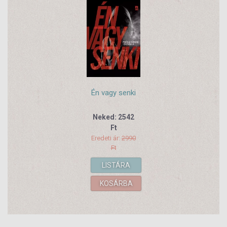
Én vagy senki
Neked: 2542
Ft
Eredeti ár:
2990
Ft
LISTÁRA
KOSÁRBA