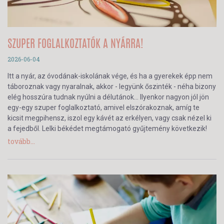
SZUPER FOGLALKOZTATÓK A NYÁRRA!
2026-06-04
Itt a nyár, az óvodának-iskolának vége, és ha a gyerekek épp nem
táboroznak vagy nyaralnak, akkor - legyünk őszinték - néha bizony
elég hosszúra tudnak nyúlni a délutánok… Ilyenkor nagyon jól jön
egy-egy szuper foglalkoztató, amivel elszórakoznak, amíg te
kicsit megpihensz, iszol egy kávét az erkélyen, vagy csak nézel ki
a fejedből. Lelki békédet megtámogató gyűjtemény következik!
tovább...