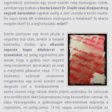
egyértelmű: pontosan egy évvel ezelőtt még tizenegyen voltak,
azonban egy buliban a
borba kevert Dr. Death nevű dizájnerdrog
végzett hármukkal
, egyikük pedig a zárt osztályra került miatta.
De vajon kinek állt érdekében bedrogozni a fiatalokat? Ki akarta
megölni őket? És a legfontosabb:
miért?
S
zinte pontosan egy évvel járunk a
végzetes buli után, amikor a fiatalok
kísérteties módon újra
elkezdik
naponta kapni állatvérrel írt
üzeneteket
, ez pedig egyértelmű jele
annak, hogy a gyilkos nem végzett
még mindenkivel, akivel akart, és csak
a megfelelő pillanatot várja: 7-11. A
titokzatos számpár rendszeres
megjelenése egy évvel ezelőtt csak
idegesítő volt a tinédzsereknek –
azóta viszont négy társuk életét jelenti számukra. És nemcsak
arra emlékezteti őket folyamatosan, hogy kevesebben vannak, de
július tizenegyedike a gyilkosságok elkövetésének időpontja a
regényben, mi pedig június 14-től, vagyis onnantól követjük az