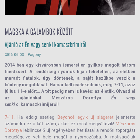
MACSKA A GALAMBOK KÖZÖTT
Ajánló az Én vagy senki kamaszkrimiről
2016-06-03
- Pagony
2014-ben egy kisvárosban ismeretlen gyilkos megölt három
tinédzsert. A rendőrség nyomok híján tehetetlen, az életben
maradt fiatalok, úgy döntenek, a saját kezükbe veszik a
bűntény megoldását. Hamar kell cselekedniük, még 7-11, azaz
július 11-e előtt… A tét pedig nem is kevés: az életük. Olvasd el
az ajánlónkat Mészáros Dorottya
Én vagy
senki
c. kamaszkrimijéről!
7-11
. Ha eddig esetleg
Beyoncé egyik új slágerét
jelentette
számodra ez a két szám, akkor ez most megváltozik!
Mészáros
Dorottya
lebilincselő új regényében hét fiatal a rendőri toporgást
megelégelve veti bele magát a nyomozásba. A motivációjuk