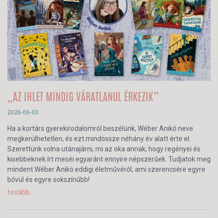
„AZ IHLET MINDIG VÁRATLANUL ÉRKEZIK”
2026-06-03
Ha a kortárs gyerekirodalomról beszélünk, Wéber Anikó neve
megkerülhetetlen, és ezt mindössze néhány év alatt érte el.
Szerettünk volna utánajárni, mi az oka annak, hogy regényei és
kisebbeknek írt meséi egyaránt ennyire népszerűek. Tudjatok meg
mindent Wéber Anikó eddigi életművéről, ami szerencsére egyre
bővül és egyre sokszínűbb!
tovább...