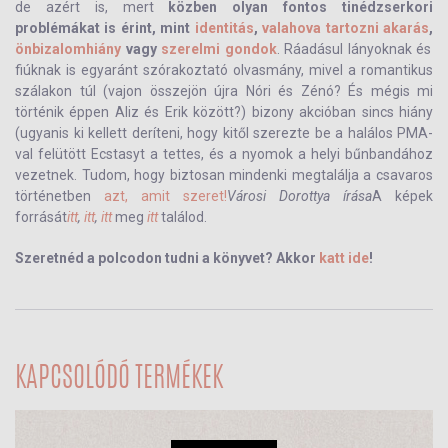
de azért is, mert
közben olyan fontos tinédzserkori
problémákat is érint, mint
identitás
,
valahova tartozni akarás
,
önbizalomhiány
vagy
szerelmi gondok
. Ráadásul lányoknak és
fiúknak is egyaránt szórakoztató olvasmány, mivel a romantikus
szálakon túl (vajon összejön újra Nóri és Zénó? És mégis mi
történik éppen Aliz és Erik között?) bizony akcióban sincs hiány
(ugyanis ki kellett deríteni, hogy kitől szerezte be a halálos PMA-
val felütött Ecstasyt a tettes, és a nyomok a helyi bűnbandához
vezetnek. Tudom, hogy biztosan mindenki megtalálja a csavaros
történetben
azt, amit szeret!
Városi Dorottya írása
A képek
forrását
itt
,
itt
,
itt
meg
itt
találod.
Szeretnéd a polcodon tudni a könyvet? Akkor
katt ide
!
KAPCSOLÓDÓ TERMÉKEK