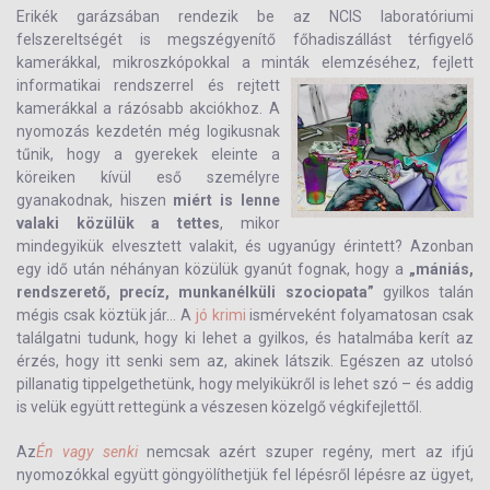
Erikék garázsában rendezik be az NCIS laboratóriumi
felszereltségét is megszégyenítő főhadiszállást térfigyelő
kamerákkal, mikroszkópokkal a minták elemzéséhez, fejlett
informatikai rendszerrel és rejtett
kamerákkal a rázósabb akciókhoz. A
nyomozás kezdetén még logikusnak
tűnik, hogy a gyerekek eleinte a
köreiken kívül eső személyre
gyanakodnak, hiszen
miért is lenne
valaki közülük a tettes
, mikor
mindegyikük elvesztett valakit, és ugyanúgy érintett? Azonban
egy idő után néhányan közülük gyanút fognak, hogy a
„mániás,
rendszerető, precíz, munkanélküli szociopata”
gyilkos talán
mégis csak köztük jár… A
jó krimi
ismérveként folyamatosan csak
találgatni tudunk, hogy ki lehet a gyilkos, és hatalmába kerít az
érzés, hogy itt senki sem az, akinek látszik. Egészen az utolsó
pillanatig tippelgethetünk, hogy melyikükről is lehet szó – és addig
is velük együtt rettegünk a vészesen közelgő végkifejlettől.
Az
Én vagy senki
nemcsak azért szuper regény, mert az ifjú
nyomozókkal együtt göngyölíthetjük fel lépésről lépésre az ügyet,