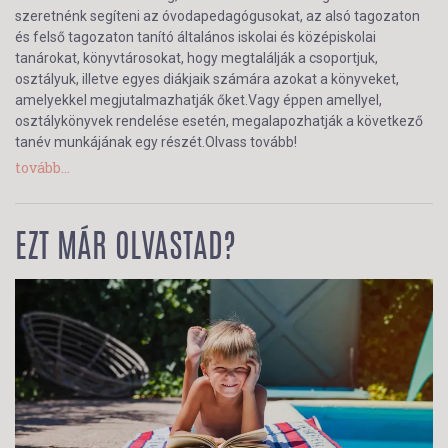
szeretnénk segíteni az óvodapedagógusokat, az alsó tagozaton
és felső tagozaton tanító általános iskolai és középiskolai
tanárokat, könyvtárosokat, hogy megtalálják a csoportjuk,
osztályuk, illetve egyes diákjaik számára azokat a könyveket,
amelyekkel megjutalmazhatják őket.Vagy éppen amellyel,
osztálykönyvek rendelése esetén, megalapozhatják a következő
tanév munkájának egy részét.Olvass tovább!
tovább...
EZT MÁR OLVASTAD?