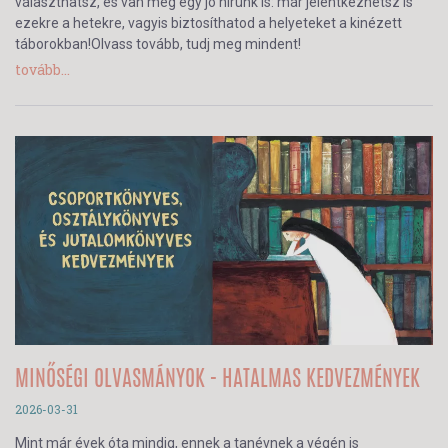
választhatsz, és van még egy jó hírünk is: már jelentkezhetsz is
ezekre a hetekre, vagyis biztosíthatod a helyeteket a kinézett
táborokban!Olvass tovább, tudj meg mindent!
tovább...
MINŐSÉGI OLVASMÁNYOK - HATALMAS KEDVEZMÉNYEK
2026-03-31
Mint már évek óta mindig, ennek a tanévnek a végén is