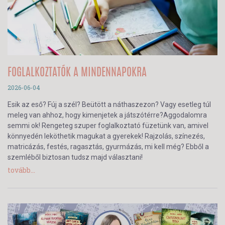
FOGLALKOZTATÓK A MINDENNAPOKRA
2026-06-04
Esik az eső? Fúj a szél? Beütött a náthaszezon? Vagy esetleg túl
meleg van ahhoz, hogy kimenjetek a játszótérre?Aggodalomra
semmi ok! Rengeteg szuper foglalkoztató füzetünk van, amivel
könnyedén leköthetik magukat a gyerekek! Rajzolás, színezés,
matricázás, festés, ragasztás, gyurmázás, mi kell még? Ebből a
szemléből biztosan tudsz majd választani!
tovább...