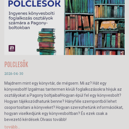
POLCLESŐK
2026-04-30
Majdnem mint egy könyvtár, de mégsem. Mi az? Hát egy
könyvesbolt! Izgalmas tantermen kívüli foglalkozásokra hívjuk az
osztályokat a Pagony boltjaiba!Hogyan épül fel egy könyvesbolt?
Hogyan tájékozódhatunk benne? Hányféle szempontból lehet
csoportosítani a könyveket? Hogyan szerezhetünk információkat,
hogyan viselkedjünk egy könyvesboltban? És ezek csak a
bevezető kérdések.Olvass tovább!
tovább...