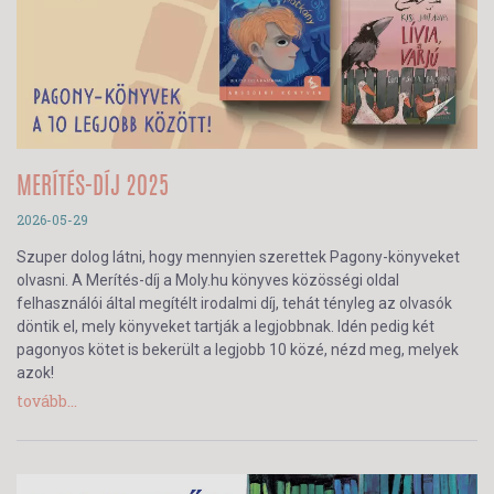
MERÍTÉS-DÍJ 2025
2026-05-29
Szuper dolog látni, hogy mennyien szerettek Pagony-könyveket
olvasni. A Merítés-díj a Moly.hu könyves közösségi oldal
felhasználói által megítélt irodalmi díj, tehát tényleg az olvasók
döntik el, mely könyveket tartják a legjobbnak. Idén pedig két
pagonyos kötet is bekerült a legjobb 10 közé, nézd meg, melyek
azok!
tovább...