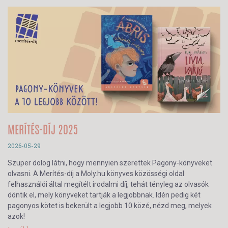
MERÍTÉS-DÍJ 2025
2026-05-29
Szuper dolog látni, hogy mennyien szerettek Pagony-könyveket
olvasni. A Merítés-díj a Moly.hu könyves közösségi oldal
felhasználói által megítélt irodalmi díj, tehát tényleg az olvasók
döntik el, mely könyveket tartják a legjobbnak. Idén pedig két
pagonyos kötet is bekerült a legjobb 10 közé, nézd meg, melyek
azok!