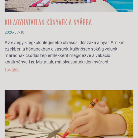
KIHAGYHATATLAN KÖNYVEK A NYÁRRA
2026-07-10
Az év egyik legkülönlegesebb olvasós időszaka a nyár. Amiket
ezekben a hónapokban olvasunk, különösen sokáig velünk
maradnak csodaszép emlékként megidézve a vakáció
körülményeit is. Mutatjuk, mit olvassatok idén nyáron!
tovább...