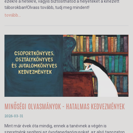
ezekre a hetekre, vagyis biztosíthatod a helyeteket a kinézett
táborokban!Olvass tovább, tudj meg mindent!
tovább...
MINŐSÉGI OLVASMÁNYOK - HATALMAS KEDVEZMÉNYEK
2026-03-31
Mint már évek óta mindig, ennek a tanévnek a végén is
szeretnénk segíteni az óvodapedagógusokat, az alsó tagozaton