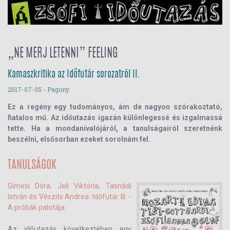
„NE MERJ LETENNI” FEELING
Kamaszkritika az Időfutár sorozatról II.
2017-07-05
- Pagony
Ez a regény egy tudományos, ám de nagyon szórakoztató,
fiatalos mű. Az időutazás igazán különlegessé és izgalmassá
tette. Ha a mondanivalójáról, a tanulságairól szeretnénk
beszélni, elsősorban ezeket sorolnám fel.
TANULSÁGOK
Gimesi Dóra, Jeli Viktória, Tasnádi
István és Vészits Andrea: Időfutár III. -
A ​próbák palotája
Az időutazás következtében egy