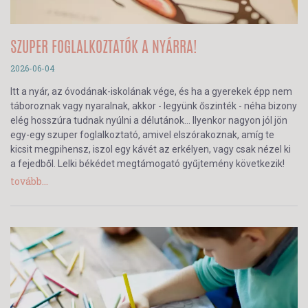
SZUPER FOGLALKOZTATÓK A NYÁRRA!
2026-06-04
Itt a nyár, az óvodának-iskolának vége, és ha a gyerekek épp nem
táboroznak vagy nyaralnak, akkor - legyünk őszinték - néha bizony
elég hosszúra tudnak nyúlni a délutánok… Ilyenkor nagyon jól jön
egy-egy szuper foglalkoztató, amivel elszórakoznak, amíg te
kicsit megpihensz, iszol egy kávét az erkélyen, vagy csak nézel ki
a fejedből. Lelki békédet megtámogató gyűjtemény következik!
tovább...