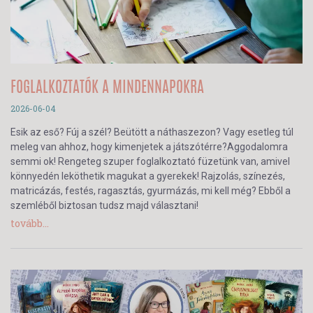
FOGLALKOZTATÓK A MINDENNAPOKRA
2026-06-04
Esik az eső? Fúj a szél? Beütött a náthaszezon? Vagy esetleg túl
meleg van ahhoz, hogy kimenjetek a játszótérre?Aggodalomra
semmi ok! Rengeteg szuper foglalkoztató füzetünk van, amivel
könnyedén leköthetik magukat a gyerekek! Rajzolás, színezés,
matricázás, festés, ragasztás, gyurmázás, mi kell még? Ebből a
szemléből biztosan tudsz majd választani!
tovább...