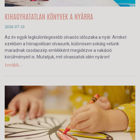
KIHAGYHATATLAN KÖNYVEK A NYÁRRA
2026-07-10
Az év egyik legkülönlegesebb olvasós időszaka a nyár. Amiket
ezekben a hónapokban olvasunk, különösen sokáig velünk
maradnak csodaszép emlékként megidézve a vakáció
körülményeit is. Mutatjuk, mit olvassatok idén nyáron!
tovább...