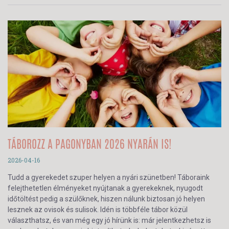
TÁBOROZZ A PAGONYBAN 2026 NYARÁN IS!
2026-04-16
Tudd a gyerekedet szuper helyen a nyári szünetben! Táboraink
felejthetetlen élményeket nyújtanak a gyerekeknek, nyugodt
időtöltést pedig a szülőknek, hiszen nálunk biztosan jó helyen
lesznek az ovisok és sulisok. Idén is többféle tábor közül
választhatsz, és van még egy jó hírünk is: már jelentkezhetsz is