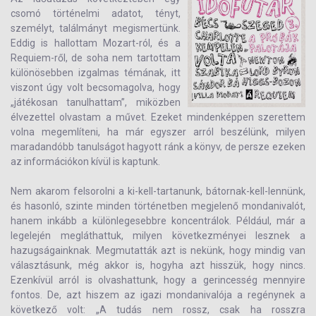
csomó történelmi adatot, tényt,
személyt, találmányt megismertünk.
Eddig is hallottam Mozart-ról, és a
Requiem-ről, de soha nem tartottam
különösebben izgalmas témának, itt
viszont úgy volt becsomagolva, hogy
„játékosan tanulhattam”, miközben
élvezettel olvastam a művet. Ezeket mindenképpen szerettem
volna megemlíteni, ha már egyszer arról beszélünk, milyen
maradandóbb tanulságot hagyott ránk a könyv, de persze ezeken
az információkon kívül is kaptunk.
Nem akarom felsorolni a ki-kell-tartanunk, bátornak-kell-lennünk,
és hasonló, szinte minden történetben megjelenő mondanivalót,
hanem inkább a különlegesebbre koncentrálok. Például, már a
legelején megláthattuk, milyen következményei lesznek a
hazugságainknak. Megmutatták azt is nekünk, hogy mindig van
választásunk, még akkor is, hogyha azt hisszük, hogy nincs.
Ezenkívül arról is olvashattunk, hogy a gerincesség mennyire
fontos. De, azt hiszem az igazi mondanivalója a regénynek a
következő volt: „A tudás nem rossz, csak ha rosszra