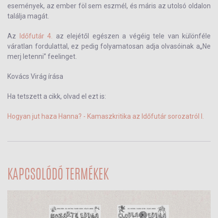
események, az ember föl sem eszmél, és máris az utolsó oldalon
találja magát.
Az
Időfutár 4.
az elejétől egészen a végéig tele van különféle
váratlan fordulattal, ez pedig folyamatosan adja olvasóinak a„Ne
merj letenni” feelinget.
Kovács Virág írása
Ha tetszett a cikk, olvad el ezt is:
Hogyan jut haza Hanna? - Kamaszkritika az Időfutár sorozatról I.
KAPCSOLÓDÓ TERMÉKEK