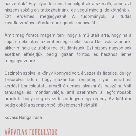
használják.” Egy olyan kérdést boncolgattak a szerzők, amin azt
hiszem sokáig elvitatkozhatnánk, de végül mindig ide kötnénk ki.
Ezt érdemes megjegyezni! A tudományok, a tudás
következményeiről is kaptunk gondolkodnivalót.
Amit még fontos megemlíteni, hogy a mű utalt arra, hogy ha a
saját érdekeink és az emberiség érdekei között kell választanunk,
akkor mindig az utóbbi mellett döntsünk. Ezt bizony nagyon sok
esetben elfelejtjük, pedig igazán fontos, és hasznos lenne
megjegyeznünk.
Őszintén szólva, a könyv könnyed volt, élvezet és fiatalos, de így,
felsorolva, látom, hogy igazándiból rengeteg olyan témát és
kérdést boncolgatott, amiről érdemes olvasni és beszélni. Volt
tanulsága és mondanivalója, ami szerintem a legfontosabb
amellett, hogy még élvezetes is legyen egy regény. Az Időfutár
pedig ebből a szempontból tökéletesen helytállt!
Kovács Hanga írása
VÁRATLAN FORDULATOK