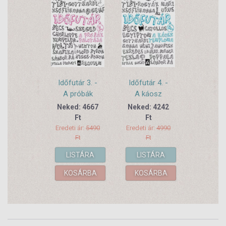
Időfutár 3. -
Időfutár 4. -
A próbák
A káosz
palotája
temploma
Neked: 4667
Neked: 4242
Ft
Ft
Eredeti ár:
5490
Eredeti ár:
4990
Ft
Ft
LISTÁRA
LISTÁRA
KOSÁRBA
KOSÁRBA