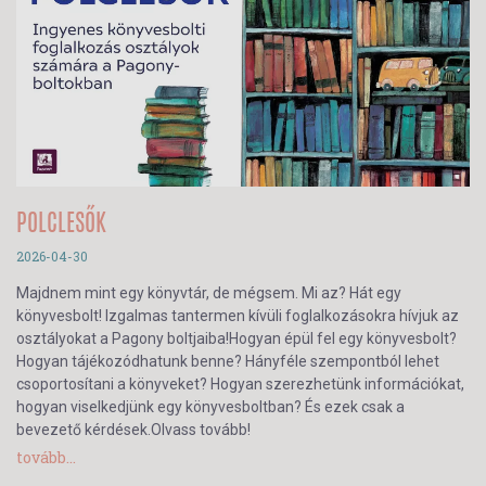
POLCLESŐK
2026-04-30
Majdnem mint egy könyvtár, de mégsem. Mi az? Hát egy
könyvesbolt! Izgalmas tantermen kívüli foglalkozásokra hívjuk az
osztályokat a Pagony boltjaiba!Hogyan épül fel egy könyvesbolt?
Hogyan tájékozódhatunk benne? Hányféle szempontból lehet
csoportosítani a könyveket? Hogyan szerezhetünk információkat,
hogyan viselkedjünk egy könyvesboltban? És ezek csak a
bevezető kérdések.Olvass tovább!
tovább...