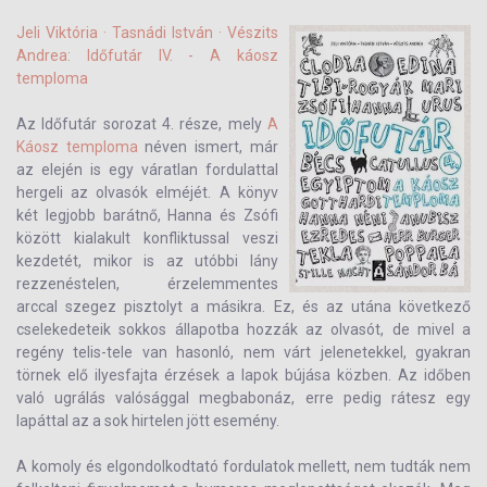
Jeli Viktória · Tasnádi István · Vészits
Andrea: Időfutár IV. - A ​káosz
temploma
Az Időfutár sorozat 4. része, mely
A
Káosz temploma
néven ismert, már
az elején is egy váratlan fordulattal
hergeli az olvasók elméjét. A könyv
két legjobb barátnő, Hanna és Zsófi
között kialakult konfliktussal veszi
kezdetét, mikor is az utóbbi lány
rezzenéstelen, érzelemmentes
arccal szegez pisztolyt a másikra. Ez, és az utána következő
cselekedeteik sokkos állapotba hozzák az olvasót, de mivel a
regény telis-tele van hasonló, nem várt jelenetekkel, gyakran
törnek elő ilyesfajta érzések a lapok bújása közben. Az időben
való ugrálás valósággal megbabonáz, erre pedig rátesz egy
lapáttal az a sok hirtelen jött esemény.
A komoly és elgondolkodtató fordulatok mellett, nem tudták nem