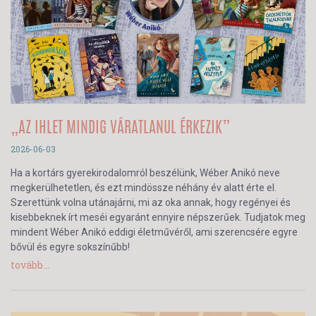
„AZ IHLET MINDIG VÁRATLANUL ÉRKEZIK”
2026-06-03
Ha a kortárs gyerekirodalomról beszélünk, Wéber Anikó neve
megkerülhetetlen, és ezt mindössze néhány év alatt érte el.
Szerettünk volna utánajárni, mi az oka annak, hogy regényei és
kisebbeknek írt meséi egyaránt ennyire népszerűek. Tudjatok meg
mindent Wéber Anikó eddigi életművéről, ami szerencsére egyre
bővül és egyre sokszínűbb!
tovább...