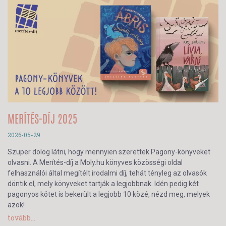
MERÍTÉS-DÍJ 2025
2026-05-29
Szuper dolog látni, hogy mennyien szerettek Pagony-könyveket
olvasni. A Merítés-díj a Moly.hu könyves közösségi oldal
felhasználói által megítélt irodalmi díj, tehát tényleg az olvasók
döntik el, mely könyveket tartják a legjobbnak. Idén pedig két
pagonyos kötet is bekerült a legjobb 10 közé, nézd meg, melyek
azok!
tovább...