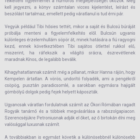
felkelteni figyelmemet a humoros meglepettséget okozók. Meg
kell jegyezni, a könyv számtalan vicces kijelentést, leírást és
beszólást tartalmaz, emellett pedig váratlanul is tud érni pár.
Vegyük például Tibi hősies tettét, mikor a saját és Bulcsú búráját
próbálja menteni a figyelemfelkeltés elől. Bulcsún ugyanis
különleges érzelemhullám söpör át, minek hatására a fiú ragyogni
kezd, ennek következtében Tibi sajátos ötlettel rukkol elő,
miszerint, ha ráfekszik a világító srácra, észrevétlenek
maradnak.
Kínos, de legalább beválik.
Kihagyhatatlannak számít még a pillanat, mikor Hanna rájön, hogy
Kempelen ártatlan. A vörös, undorító folyadék, ami a pengékről
csöpög, pusztán paradicsomlé, a sarokban egymásra hajigált
gömbölyű dolgok pedig fejek helyett káposzták.
Ugyancsak váratlan fordulatnak számít az Ókori Rómában ragadt
Rogyák tanárnő és a többiek megvásárlása a rabszolgapiacon.
Szerencséjükre Petroniusnak adják el őket, az ő birtokán élni meg
valósággal luxusnak számít.
A továbbiakban is egymást követik a különösebbnél különösebb