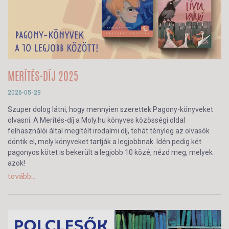
MERÍTÉS-DÍJ 2025
2026-05-29
Szuper dolog látni, hogy mennyien szerettek Pagony-könyveket
olvasni. A Merítés-díj a Moly.hu könyves közösségi oldal
felhasználói által megítélt irodalmi díj, tehát tényleg az olvasók
döntik el, mely könyveket tartják a legjobbnak. Idén pedig két
pagonyos kötet is bekerült a legjobb 10 közé, nézd meg, melyek
azok!
tovább...