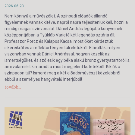
2026-06-23
Nem könnyű a művészélet. A színpadi előadók állandó
figyelemnek vannak kitéve, napról napra teljesíteniük kell, hozni a
mindig magas színvonalat. Dániel András legújabb könyveinek
középpontjában a Tyúkláb Varieté két legendás sztárja áll:
Professzor Porcz és Kalapos Kacsa, most őket kérdeztük
sikereikről és a reflektorfényen túli életükről. Elárulták, milyen
viszonyban vannak Dániel Andrással, hogyan kezelik az
ismertségüket, és szó esik egy béka alakú bronz gyertyatartóról is,
ami valamiért kimaradt a most megjelent kötetekből. Kik ők a
színpadon túl? Ismerd meg a két előadóművészt közelebbről
ebből a személyes hangvételű interjúból!
tovább...