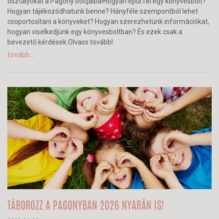
osztályokat a Pagony boltjaiba!Hogyan épül fel egy könyvesbolt?
Hogyan tájékozódhatunk benne? Hányféle szempontból lehet
csoportosítani a könyveket? Hogyan szerezhetünk információkat,
hogyan viselkedjünk egy könyvesboltban? És ezek csak a
bevezető kérdések.Olvass tovább!
tovább...
TÁBOROZZ A PAGONYBAN 2026 NYARÁN IS!