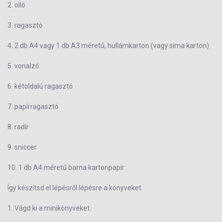
2. olló
3. ragasztó
4. 2 db A4 vagy 1 db A3 méretű, hullámkarton (vagy sima karton)
5. vonalzó
6. kétoldalú ragasztó
7. papírragasztó
8. radír
9. sniccer
10. 1 db A4 méretű barna kartonpapír
Így készítsd el lépésről lépésre a könyveket:
1. Vágd ki a minikönyveket.