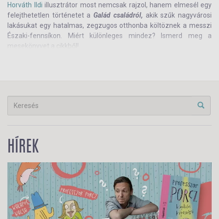
Horváth Ildi
illusztrátor most nemcsak rajzol, hanem elmesél egy
felejthetetlen történetet a
Galád családról,
akik szűk nagyvárosi
lakásukat egy hatalmas, zegzugos otthonba költöznek a messzi
Északi-fennsíkon. Miért különleges mindez? Ismerd meg a
mesekönyvet a cikkből!
HÍREK