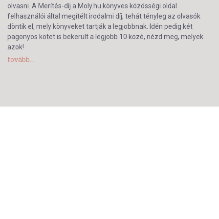
olvasni. A Merítés-díj a Moly.hu könyves közösségi oldal
felhasználói által megítélt irodalmi díj, tehát tényleg az olvasók
döntik el, mely könyveket tartják a legjobbnak. Idén pedig két
pagonyos kötet is bekerült a legjobb 10 közé, nézd meg, melyek
azok!
tovább...