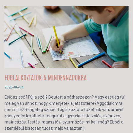
FOGLALKOZTATÓK A MINDENNAPOKRA
2026-06-04
Esik az eső? Fúj a szél? Beütött a náthaszezon? Vagy esetleg túl
meleg van ahhoz, hogy kimenjetek a játszótérre?Aggodalomra
semmi ok! Rengeteg szuper foglalkoztató füzetünk van, amivel
könnyedén leköthetik magukat a gyerekek! Rajzolás, színezés,
matricázás, festés, ragasztás, gyurmázás, mi kell még? Ebből a
szemléből biztosan tudsz majd választani!