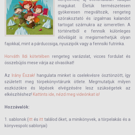
magukat. Életük természetesen
gyökeresen megváltozik, rengeteg
szórakoztató és izgalmas kalandot
tartogat számukra az ismeretlen. A
történetből e fennsík különleges
élővilágát is megismerhetjük olyan
fajokkal, mint a párduccsiga, nyuszipók vagy a fennsíki futrinka.
Horváth Ildi kötetében
rengeteg varázslat, vicces fordulat és
összebújós mese várja az olvasókat!
Az
Irány Észak!
hangulata minket is cselekvésre ösztönzött, így
született meg törpekönyvtárunk ötlete. Megmutatjuk milyen
eszközökre és lépések elvégzésére lesz szükségetek az
elkészítéshez!
Kattints ide, nézd meg videónkat is!
Hozzávalók:
1. sablonok (
itt
és
itt
találod őket, a minikönyvek, a törpelakás és a
könyvespolc sablonjai)