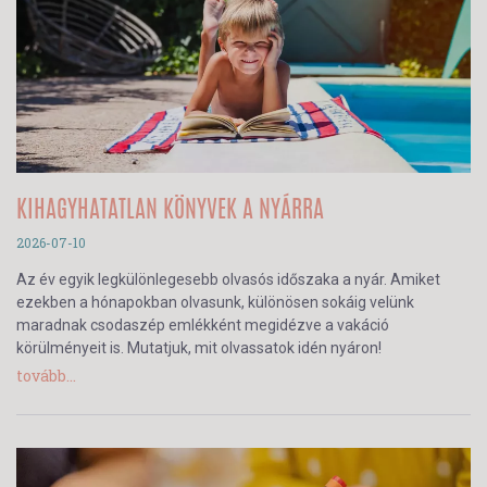
KIHAGYHATATLAN KÖNYVEK A NYÁRRA
2026-07-10
Az év egyik legkülönlegesebb olvasós időszaka a nyár. Amiket
ezekben a hónapokban olvasunk, különösen sokáig velünk
maradnak csodaszép emlékként megidézve a vakáció
körülményeit is. Mutatjuk, mit olvassatok idén nyáron!
tovább...