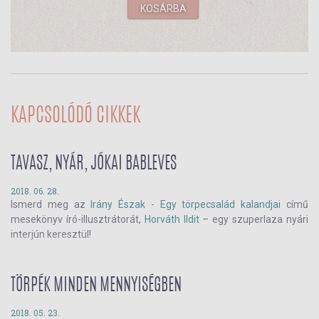
KOSÁRBA
KAPCSOLÓDÓ CIKKEK
TAVASZ, NYÁR, JÓKAI BABLEVES
2018. 06. 28.
Ismerd meg az
Irány Észak - Egy törpecsalád kalandjai
című
mesekönyv író-illusztrátorát,
Horváth Ildit
– egy szuperlaza nyári
interjún keresztül!
TÖRPÉK MINDEN MENNYISÉGBEN
2018. 05. 23.