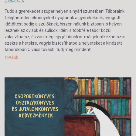
2026-04-16
Tudd a gyerekedet szuper helyen a nyári szünetben! Táboraink
felejthetetlen élményeket nyújtanak a gyerekeknek, nyugodt
időtöltést pedig a szülőknek, hiszen nálunk biztosan jó helyen
lesznek az ovisok és sulisok. Idén is többféle tábor közül
választhatsz, és van még egy jó hírünk is: már jelentkezhetsz is
ezekre a hetekre, vagyis biztosíthatod a helyeteket a kinézett
táborokban!Olvass tovább, tudj meg mindent!
tovább...