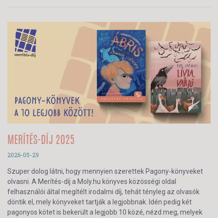
MERÍTÉS-DÍJ 2025
2026-05-29
Szuper dolog látni, hogy mennyien szerettek Pagony-könyveket
olvasni. A Merítés-díj a Moly.hu könyves közösségi oldal
felhasználói által megítélt irodalmi díj, tehát tényleg az olvasók
döntik el, mely könyveket tartják a legjobbnak. Idén pedig két
pagonyos kötet is bekerült a legjobb 10 közé, nézd meg, melyek