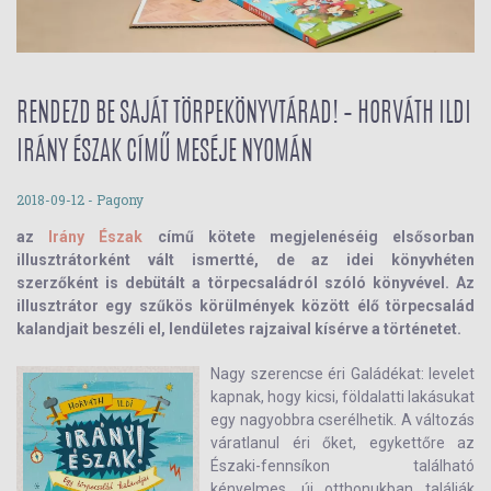
RENDEZD BE SAJÁT TÖRPEKÖNYVTÁRAD! – HORVÁTH ILDI
IRÁNY ÉSZAK CÍMŰ MESÉJE NYOMÁN
2018-09-12
- Pagony
az
Irány Észak
című kötete megjelenéséig elsősorban
illusztrátorként vált ismertté, de az idei könyvhéten
szerzőként is debütált a törpecsaládról szóló könyvével. Az
illusztrátor egy szűkös körülmények között élő törpecsalád
kalandjait beszéli el, lendületes rajzaival kísérve a történetet.
Nagy szerencse éri Galádékat: levelet
kapnak, hogy kicsi, földalatti lakásukat
egy nagyobbra cserélhetik. A változás
váratlanul éri őket, egykettőre az
Északi-fennsíkon található
kényelmes, új otthonukban találják