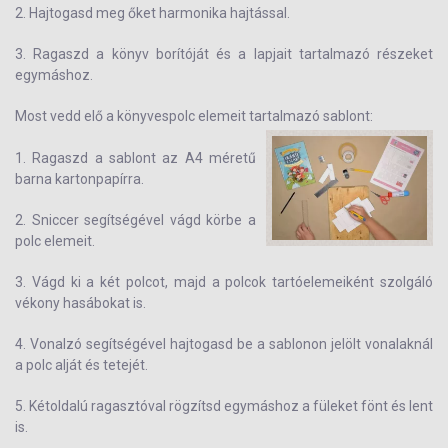
2. Hajtogasd meg őket harmonika hajtással.
3. Ragaszd a könyv borítóját és a lapjait tartalmazó részeket
egymáshoz.
Most vedd elő a könyvespolc elemeit tartalmazó sablont:
1. Ragaszd a sablont az A4 méretű
barna kartonpapírra.
2. Sniccer segítségével vágd körbe a
polc elemeit.
3. Vágd ki a két polcot, majd a polcok tartóelemeiként szolgáló
vékony hasábokat is.
4. Vonalzó segítségével hajtogasd be a sablonon jelölt vonalaknál
a polc alját és tetejét.
5. Kétoldalú ragasztóval rögzítsd egymáshoz a füleket fönt és lent
is.