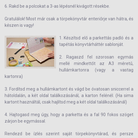
6. Rakd be a polcokat a 3-as lépésnél kivágott résekbe.
Gratulálok! Most már csak a törpekönyvtár enteriőrje van hátra, és
készen is vagy!
1. Készítsd elő a parkettás padló és a
tapétás könyvtárháttér sablonját.
2. Ragaszd fel szorosan egymás
mellé mindkettőt az A3 méretű,
hullámkartonra (vagy a vastag
kartonra)
3. Fordítsd meg a hullámkartont és vágd be óvatosan sniccerrel a
hátoldalán, a két oldal találkozásánál, a karton felénél. (Ha sima
kartont használtál, csak hajlítsd meg a két oldal találkozásánál)
4. Hajtogasd meg úgy, hogy a parketta és a fal 90 fokos szöget
zárjon be egymással.
Rendezd be ízlés szerint saját törpekönyvtárad, és persze