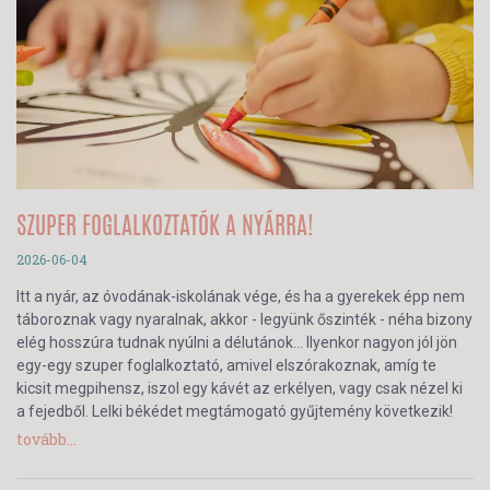
SZUPER FOGLALKOZTATÓK A NYÁRRA!
2026-06-04
Itt a nyár, az óvodának-iskolának vége, és ha a gyerekek épp nem
táboroznak vagy nyaralnak, akkor - legyünk őszinték - néha bizony
elég hosszúra tudnak nyúlni a délutánok… Ilyenkor nagyon jól jön
egy-egy szuper foglalkoztató, amivel elszórakoznak, amíg te
kicsit megpihensz, iszol egy kávét az erkélyen, vagy csak nézel ki
a fejedből. Lelki békédet megtámogató gyűjtemény következik!
tovább...