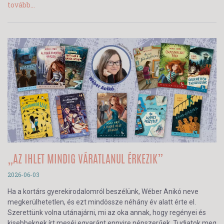
tovább...
„AZ IHLET MINDIG VÁRATLANUL ÉRKEZIK”
2026-06-03
Ha a kortárs gyerekirodalomról beszélünk, Wéber Anikó neve
megkerülhetetlen, és ezt mindössze néhány év alatt érte el.
Szerettünk volna utánajárni, mi az oka annak, hogy regényei és
kisebbeknek írt meséi egyaránt ennyire népszerűek. Tudjatok meg