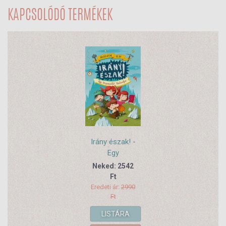
KAPCSOLÓDÓ TERMÉKEK
Irány észak! -
Egy
törpecsalád
Neked: 2542
kalandjai
Ft
Eredeti ár:
2990
Ft
LISTÁRA