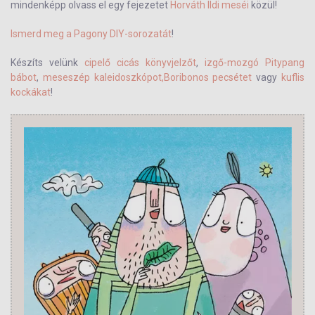
mindenképp olvass el egy fejezetet
Horváth Ildi meséi
közül!
Ismerd meg a Pagony DIY-sorozatát
!
Készíts velünk
cipelő cicás könyvjelzőt
,
izgő-mozgó Pitypang
bábot
,
meseszép kaleidoszkópot,
Boribonos pecsétet
vagy
kuflis
kockákat
!