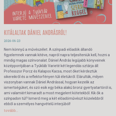
KITÁLALTAK DÁNIEL ANDRÁSRÓL!
2026-06-23
Nem könnyű a művészélet. A színpadi előadók állandó
figyelemnek vannak kitéve, napról napra teljesíteniük kell, hozni a
mindig magas színvonalat. Dániel András legújabb könyveinek
középpontjában a Tyúkláb Varieté két legendás sztárja áll:
Professzor Porcz és Kalapos Kacsa, most őket kérdeztük
sikereikről és a reflektorfényen túli életükről. Elárulták, milyen
viszonyban vannak Dániel Andrással, hogyan kezelik az
ismertségüket, és szó esik egy béka alakú bronz gyertyatartóról is,
ami valamiért kimaradt a most megjelent kötetekből. Kik ők a
színpadon túl? Ismerd meg a két előadóművészt közelebbről
ebből a személyes hangvételű interjúból!
tovább...