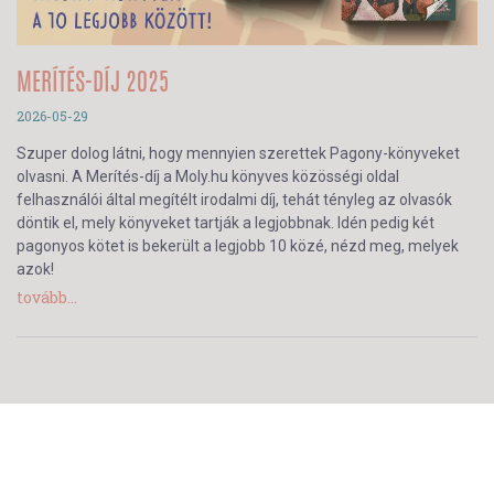
MERÍTÉS-DÍJ 2025
2026-05-29
Szuper dolog látni, hogy mennyien szerettek Pagony-könyveket
olvasni. A Merítés-díj a Moly.hu könyves közösségi oldal
felhasználói által megítélt irodalmi díj, tehát tényleg az olvasók
döntik el, mely könyveket tartják a legjobbnak. Idén pedig két
pagonyos kötet is bekerült a legjobb 10 közé, nézd meg, melyek
azok!
tovább...