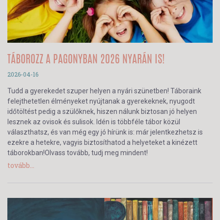
TÁBOROZZ A PAGONYBAN 2026 NYARÁN IS!
2026-04-16
Tudd a gyerekedet szuper helyen a nyári szünetben! Táboraink
felejthetetlen élményeket nyújtanak a gyerekeknek, nyugodt
időtöltést pedig a szülőknek, hiszen nálunk biztosan jó helyen
lesznek az ovisok és sulisok. Idén is többféle tábor közül
választhatsz, és van még egy jó hírünk is: már jelentkezhetsz is
ezekre a hetekre, vagyis biztosíthatod a helyeteket a kinézett
táborokban!Olvass tovább, tudj meg mindent!
tovább...