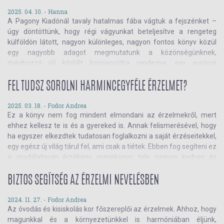
tudsz készülni. Tudd meg, hogyan!
2025. 04. 10. -
Hanna
A Pagony Kiadónál tavaly hatalmas fába vágtuk a fejszénket –
úgy döntöttünk, hogy régi vágyunkat beteljesítve a rengeteg
külföldön látott, nagyon különleges, nagyon fontos könyv közül
egy nagyobb adagot megmutatunk a közönségünknek,
méghozzá jól kitalált koncepcióba rendezve, egy európai
pályázattal megtámogatva. Ezek a könyvek – az Üveggolyó
Könyvek – cseppet sem lógnak ki a Pagony kínálatából, hiszen a
FEL TUDSZ SOROLNI HARMINCEGYFÉLE ÉRZELMET?
magyar szerzőinktől bőven jelennek meg hasonlóan művészi,
kísérletező könyvek, csak éppen a támogatásnak köszönhetően
2025. 03. 18. -
Fodor Andrea
Ez a könyv nem fog mindent elmondani az érzelmekről, mert
most kisebb kockázattal próbálhatunk ki pár rég vágyott külföldi
ehhez kellesz te is és a gyereked is. Annak felismerésével, hogy
címet is.
ha egyszer elkezdtek tudatosan foglalkozni a saját érzéseitekkel,
egy egész új világ tárul fel, ami csak a tiétek. Ebben fog segíteni ez
a csodálatosan érzékeny mesekönyv, tele nagyon kedves és
aranyos rajzokkal. Ismerd meg Az öröm trambulinon ugrál című
kötetet!
BIZTOS SEGÍTSÉG AZ ÉRZELMI NEVELÉSBEN
2024. 11. 27. -
Fodor Andrea
Az óvodás és kisiskolás kor főszereplői az érzelmek. Ahhoz, hogy
magunkkal és a környezetünkkel is harmóniában éljünk,