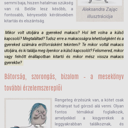
semmi baja, hiszen hatalmas szükség
Aleksandra Zając
van rá. Belőle lesz később, a
fontosabb, kényesebb kérdésekben
illusztrációja
kitartás és elszántság.
Mikor volt utoljára a gyereked makacs? Hol lett volna a külső
kapcsoló? Megtaláltad? Tudsz erre a makacsságra lehetőségként és a
gyereked számára erőforrásként tekinteni? Te mikor voltál makacs
utoljára, és ki találja meg ilyenkor a külső kapcsolót? Felismered, mikor
vagy felnőtt énállapotban kitartó és mikor mész vissza makacs
gyerekbe?
Bátorság, szorongás, bizalom – a mesekönyv
további érzelemszereplői
Rengeteg érzésünk van, a kötet csak
néhányat tud górcső alá venni. Olyan
fontos témákkal foglalkozik,
amelyekkel a kisgyerekek a
leggyakrabban találkoznak, és