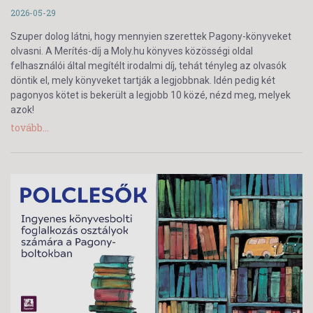
2026-05-29
Szuper dolog látni, hogy mennyien szerettek Pagony-könyveket
olvasni. A Merítés-díj a Moly.hu könyves közösségi oldal
felhasználói által megítélt irodalmi díj, tehát tényleg az olvasók
döntik el, mely könyveket tartják a legjobbnak. Idén pedig két
pagonyos kötet is bekerült a legjobb 10 közé, nézd meg, melyek
azok!
tovább...