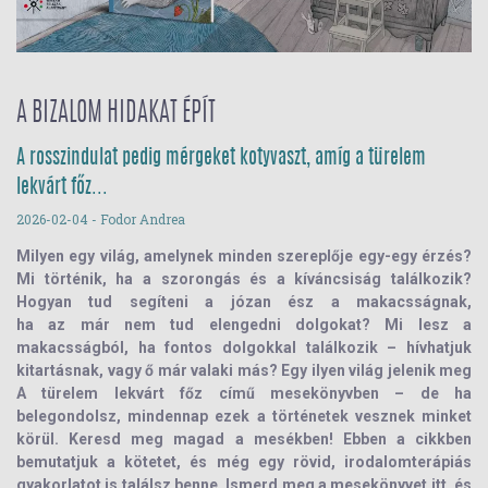
A BIZALOM HIDAKAT ÉPÍT
A rosszindulat pedig mérgeket kotyvaszt, amíg a türelem
lekvárt főz...
2026-02-04
- Fodor Andrea
Milyen egy világ, amelynek minden szereplője egy-egy érzés?
Mi történik, ha a szorongás és a kíváncsiság találkozik?
Hogyan tud segíteni a józan ész a makacsságnak,
ha az már nem tud elengedni dolgokat? Mi lesz a
makacsságból, ha fontos dolgokkal találkozik – hívhatjuk
kitartásnak, vagy ő már valaki más? Egy ilyen világ jelenik meg
A türelem lekvárt főz című mesekönyvben – de ha
belegondolsz, mindennap ezek a történetek vesznek minket
körül. Keresd meg magad a mesékben! Ebben a cikkben
bemutatjuk a kötetet, és még egy rövid, irodalomterápiás
gyakorlatot is találsz benne. Ismerd meg a mesekönyvet itt, és