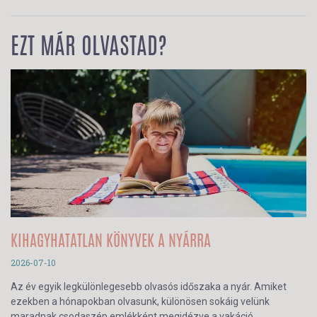
EZT MÁR OLVASTAD?
KIHAGYHATATLAN KÖNYVEK A NYÁRRA
2026-07-10
Az év egyik legkülönlegesebb olvasós időszaka a nyár. Amiket
ezekben a hónapokban olvasunk, különösen sokáig velünk
maradnak csodaszép emlékként megidézve a vakáció