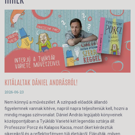
HÍREK
KITÁLALTAK DÁNIEL ANDRÁSRÓL!
2026-06-23
Nem könnyű a művészélet. A színpadi előadók állandó
figyelemnek vannak kitéve, napról napra teljesíteniük kell, hozni a
mindig magas színvonalat. Dániel András legújabb könyveinek
középpontjában a Tyúkláb Varieté két legendás sztárja áll:
Professzor Porcz és Kalapos Kacsa, most őket kérdeztük
sikereikről és a reflektorfényen túli életükről. Elárulták, milyen