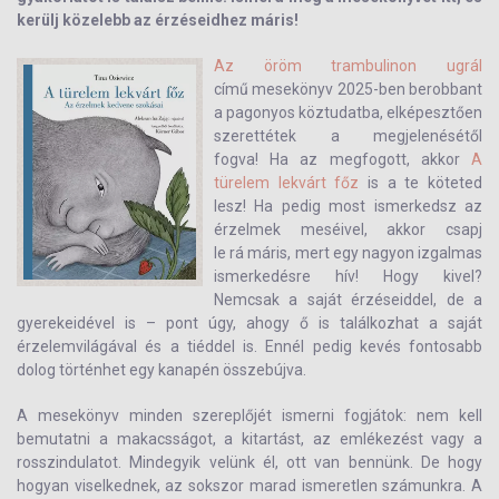
kerülj közelebb az érzéseidhez máris!
Az öröm trambulinon ugrál
című mesekönyv 2025-ben berobbant
a pagonyos köztudatba, elképesztően
szerettétek a megjelenésétől
fogva! Ha az megfogott, akkor
A
türelem lekvárt főz
is a te köteted
lesz! Ha pedig most ismerkedsz az
érzelmek meséivel, akkor csapj
le rá máris, mert egy nagyon izgalmas
ismerkedésre hív! Hogy kivel?
Nemcsak a saját érzéseiddel, de a
gyerekeidével is – pont úgy, ahogy ő is találkozhat a saját
érzelemvilágával és a tiéddel is. Ennél pedig kevés fontosabb
dolog történhet egy kanapén összebújva.
A mesekönyv minden szereplőjét ismerni fogjátok: nem kell
bemutatni a makacsságot, a kitartást, az emlékezést vagy a
rosszindulatot. Mindegyik velünk él, ott van bennünk. De hogy
hogyan viselkednek, az sokszor marad ismeretlen számunkra. A