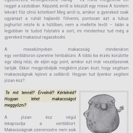
reggel a szobában. Képzeld, erről is készült egy mese A türelem
lekvárt főz című kötetben! Meg arról is, amikor a gyereked csak
ugyanazt a ruhát hajlandó fölvenni, pontosan azt a tubus
joghurtot nézte ki a hűtőben, nem a mellette levőt – talán a
legjobban te tudod folytatni a sort, mi mindenhez tud még a
gyereked makacsul ragaszkodni.
A mesekönyvben makacsság mindenáron
egy ventilátoron szeretne himbálózni. A többi kis érzés körülötte
egy ideig nézi, de eljön egy pont, amikor ezt már veszélyesnek
tartják. Ekkor megpróbálják megkérni józan észt, hogy segítsen
makacsságnak lejönni a csillárról. Hogyan tud ilyenkor segíteni
józan ész?
Te mit tennél? Érvelnél? Kérlelnéd?
Hogyan lehet makacsságot
meggyőzni?
A józan ész végül
lekapcsolja a ventilátort.
Makacsságnak szerencsére nem esik