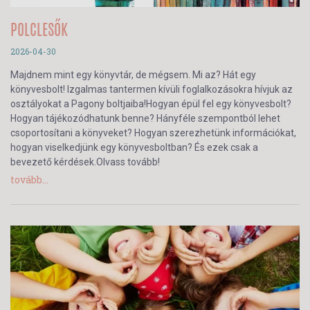
POLCLESŐK
2026-04-30
Majdnem mint egy könyvtár, de mégsem. Mi az? Hát egy
könyvesbolt! Izgalmas tantermen kívüli foglalkozásokra hívjuk az
osztályokat a Pagony boltjaiba!Hogyan épül fel egy könyvesbolt?
Hogyan tájékozódhatunk benne? Hányféle szempontból lehet
csoportosítani a könyveket? Hogyan szerezhetünk információkat,
hogyan viselkedjünk egy könyvesboltban? És ezek csak a
bevezető kérdések.Olvass tovább!
tovább...