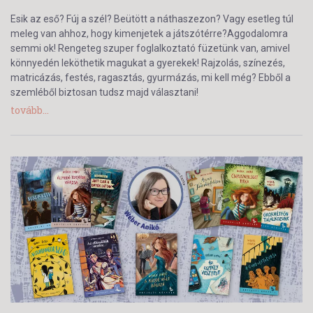
Esik az eső? Fúj a szél? Beütött a náthaszezon? Vagy esetleg túl
meleg van ahhoz, hogy kimenjetek a játszótérre?Aggodalomra
semmi ok! Rengeteg szuper foglalkoztató füzetünk van, amivel
könnyedén leköthetik magukat a gyerekek! Rajzolás, színezés,
matricázás, festés, ragasztás, gyurmázás, mi kell még? Ebből a
szemléből biztosan tudsz majd választani!
tovább...