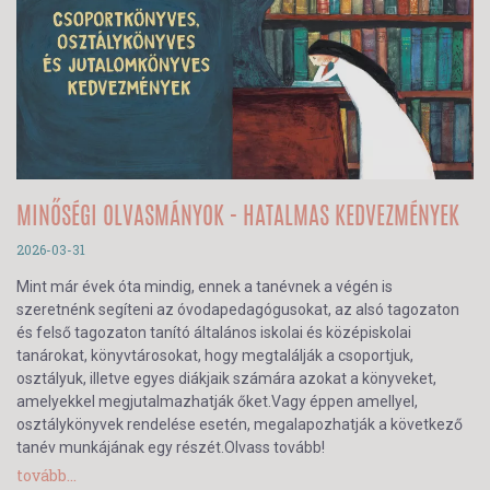
MINŐSÉGI OLVASMÁNYOK - HATALMAS KEDVEZMÉNYEK
2026-03-31
Mint már évek óta mindig, ennek a tanévnek a végén is
szeretnénk segíteni az óvodapedagógusokat, az alsó tagozaton
és felső tagozaton tanító általános iskolai és középiskolai
tanárokat, könyvtárosokat, hogy megtalálják a csoportjuk,
osztályuk, illetve egyes diákjaik számára azokat a könyveket,
amelyekkel megjutalmazhatják őket.Vagy éppen amellyel,
osztálykönyvek rendelése esetén, megalapozhatják a következő
tanév munkájának egy részét.Olvass tovább!
tovább...