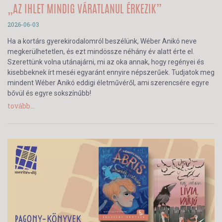
„AZ IHLET MINDIG VÁRATLANUL ÉRKEZIK”
2026-06-03
Ha a kortárs gyerekirodalomról beszélünk, Wéber Anikó neve
megkerülhetetlen, és ezt mindössze néhány év alatt érte el.
Szerettünk volna utánajárni, mi az oka annak, hogy regényei és
kisebbeknek írt meséi egyaránt ennyire népszerűek. Tudjatok meg
mindent Wéber Anikó eddigi életművéről, ami szerencsére egyre
bővül és egyre sokszínűbb!
tovább...