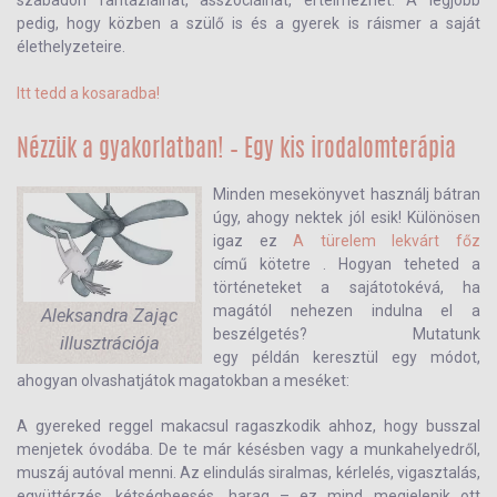
szabadon fantáziálhat, asszociálhat, értelmezhet. A legjobb
pedig, hogy közben a szülő is és a gyerek is ráismer a saját
élethelyzeteire.
Itt tedd a kosaradba!
Nézzük a gyakorlatban! – Egy kis irodalomterápia
Minden mesekönyvet használj bátran
úgy, ahogy nektek jól esik! Különösen
igaz ez
A türelem lekvárt főz
című kötetre . Hogyan teheted a
történeteket a sajátotokévá, ha
magától nehezen indulna el a
Aleksandra Zając
beszélgetés? Mutatunk
illusztrációja
egy példán keresztül egy módot,
ahogyan olvashatjátok magatokban a meséket:
A gyereked reggel makacsul ragaszkodik ahhoz, hogy busszal
menjetek óvodába. De te már késésben vagy a munkahelyedről,
muszáj autóval menni. Az elindulás siralmas, kérlelés, vigasztalás,
együttérzés, kétségbeesés, harag – ez mind megjelenik ott