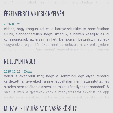
csodát fedezhetnek majd fel maguk körül a világban. Ebben a
válogatásban a kedvenc művészi mesekönyveinket válogattuk
össze. Olvass tovább!
ÉRZELMEKRŐL A KICSIK NYELVÉN
2026. 03. 25.
Ahhoz, hogy magunkkal és a környezetünkkel is harmóniában
éljünk, elengedhetetlen, hogy ismerjük, a helyén kezeljük és jól
kommunikáljuk az érzelmeinket. De hogyan beszélsz meg egy
kisgyerekkel olyan témákat, mint az önbizalom, az önfegyelem
vagy az elengedés fontossága? Vagy akár azt, hogyan dolgozza
fel a haragot, a bánatot és a szorongást? Ebben a szemlében
olyan könyveket válogattunk össze, amik éppen ebben segítenek!
NE LEGYEN TABU!
Kattints, és válaszd ki, amelyikre nektek szükségetek van!
Bármilyen érzelmi nehézség leküzdéséhez keresel segítséget, itt
2025. 10. 27. -
Domi
Veled is előfordult már, hogy a semmiből egy olyan témáról
megtalálod!
kérdezett a gyereked, amire egyáltalán nem számítottál, és
hirtelen nem találtad a szavakat, miket kéne ilyenkor mondani? A
halál is ilyen: a gyerekek kérik a magyarázatot akkor is, ha épp
érintettek a témában, mert elvesztettek valakit, de akkor is, ha
csak a létezés végessége gondolkoztatja el őket. Így vagy úgy, de
a nagy kérdésekre kell válaszolnunk, és a legjobb, ha erre előre fel
MI EZ A FELHAJTÁS AZ OLVASÁS KÖRÜL?