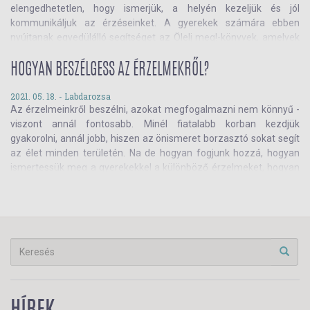
elengedhetetlen, hogy ismerjük, a helyén kezeljük és jól
kommunikáljuk az érzéseinket. A gyerekek számára ebben
nyújtanak egyedülálló segítséget az Ölelj meg!-könyvek, amelyek
érzékenyen és pontosan mesélnek az élet fontos részeiről.
Ismerd meg a teljes sorozatot!
HOGYAN BESZÉLGESS AZ ÉRZELMEKRŐL?
2021. 05. 18. -
Labdarozsa
Az érzelmeinkről beszélni, azokat megfogalmazni nem könnyű -
viszont annál fontosabb. Minél fiatalabb korban kezdjük
gyakorolni, annál jobb, hiszen az önismeret borzasztó sokat segít
az élet minden területén. Na de hogyan fogjunk hozzá, hogyan
ismertessük meg a gyerekekkel a különböző érzelmeket, hogyan
kondicionáljuk őket arra, hogy megéljék és kezelni tudják azokat?
Például könyvekkel! Olvasd el, hogyan!