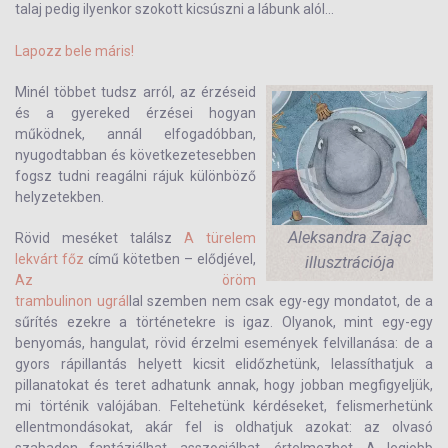
talaj pedig ilyenkor szokott kicsúszni a lábunk alól...
Lapozz bele máris!
Minél többet tudsz arról, az érzéseid
és a gyereked érzései hogyan
működnek, annál elfogadóbban,
nyugodtabban és következetesebben
fogsz tudni reagálni rájuk különböző
helyzetekben.
Aleksandra Zając
Rövid meséket találsz
A türelem
lekvárt főz
című kötetben – elődjével,
illusztrációja
Az öröm
trambulinon ugrál
lal szemben nem csak egy-egy mondatot, de a
sűrítés ezekre a történetekre is igaz. Olyanok, mint egy-egy
benyomás, hangulat, rövid érzelmi események felvillanása: de a
gyors rápillantás helyett kicsit elidőzhetünk, lelassíthatjuk a
pillanatokat és teret adhatunk annak, hogy jobban megfigyeljük,
mi történik valójában. Feltehetünk kérdéseket, felismerhetünk
ellentmondásokat, akár fel is oldhatjuk azokat: az olvasó