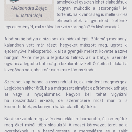
amelyekkel gyakran lehet elakadásuk.
Aleksandra Zając
Hogyan működik a szorongás? Mi
történik, ha kíváncsiság is mellé ül? Ha
illusztrációja
elmesélnétek a gyereked életének
egy eseményét, mit szólna hozzá szorongás? És kíváncsiság?
A bátorság bátyja a bizalom, aki hidakat épít. Bátorság megannyi
kalandban vett már részt: hegyeket mászott meg, ugrott ki
ejtőernyővel helikopterből, kiállt a gyengék mellett, követte a szíve
hangját. Akire mégis a leginkább felnéz, az a bátyja. Szerinte
ugyanis a legtöbb bátorság a bizalomhoz kell. Ő építi a hidakat a
levegőben oda, ahol már nincs mire támaszkodni.
Szerepet kap benne a rosszindulat is, aki mindent megmérgez.
Legjobban akkor örül, ha a mérgezett almáját az örömnek adhatja
át vagy a nyugalomnak. Nagyon kell tehát vigyázni,
ha rosszindulat érkezik, de szerencsére most már ti is
kiismerhetitek, és könnyen hatástalaníthatjátok is.
Barátkozzatok meg az érzéseitekkel mihamarabb, és ismerjétek
meg őket minél több oldalukról. A mesei környezet teret ad a
gyerekeknek is a beszélgetésre, a megnyílásra és a saját