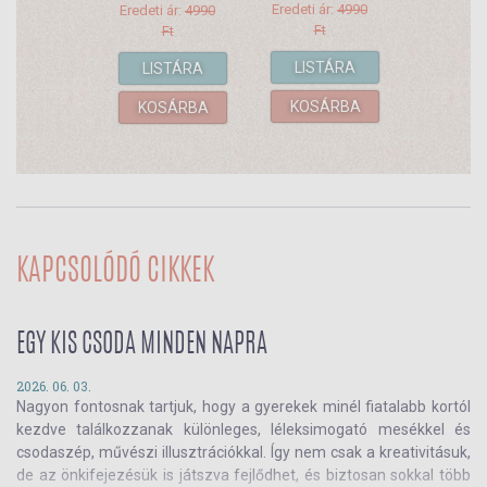
Eredeti ár:
4990
Eredeti ár:
4990
Ft
Ft
LISTÁRA
LISTÁRA
KOSÁRBA
KOSÁRBA
KAPCSOLÓDÓ CIKKEK
EGY KIS CSODA MINDEN NAPRA
2026. 06. 03.
Nagyon fontosnak tartjuk, hogy a gyerekek minél fiatalabb kortól
kezdve találkozzanak különleges, léleksimogató mesékkel és
csodaszép, művészi illusztrációkkal. Így nem csak a kreativitásuk,
de az önkifejezésük is játszva fejlődhet, és biztosan sokkal több