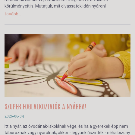
körülményeit is. Mutatjuk, mit olvassatok idén nyáron!
tovább...
SZUPER FOGLALKOZTATÓK A NYÁRRA!
2026-06-04
Itt a nyár, az óvodának-iskolának vége, és ha a gyerekek épp nem
táboroznak vagy nyaralnak, akkor - legyünk őszinték - néha bizony