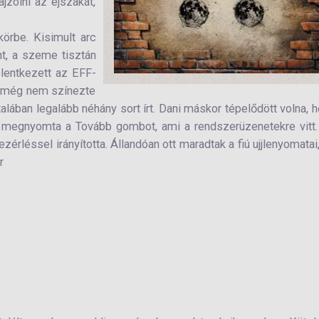
jzolni az éjszakát,
körbe. Kisimult arc
űnt, a szeme tisztán
elentkezett az EFF-
ó még nem színezte
talában legalább néhány sort írt. Dani máskor tépelődött volna, 
k megnyomta a Tovább gombot, ami a rendszerüzenetekre vitt
érléssel irányította. Állandóan ott maradtak a fiú ujjlenyomatai
r