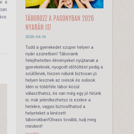
re a
dban
kre.
TÁBOROZZ A PAGONYBAN 2026
NYARÁN IS!
2026-04-16
Tudd a gyerekedet szuper helyen a
nyári szünetben! Táboraink
felejthetetlen élményeket nyújtanak a
gyerekeknek, nyugodt időtöltést pedig a
szülőknek, hiszen nálunk biztosan jó
helyen lesznek az ovisok és sulisok.
Idén is többféle tábor közül
választhatsz, és van még egy jó hírünk
is: már jelentkezhetsz is ezekre a
hetekre, vagyis biztosíthatod a
helyeteket a kinézett
táborokban!Olvass tovább, tudj meg
mindent!
tovább...