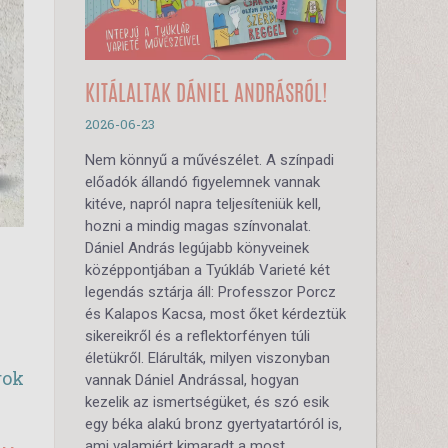
KITÁLALTAK DÁNIEL ANDRÁSRÓL!
2026-06-23
Nem könnyű a művészélet. A színpadi
előadók állandó figyelemnek vannak
kitéve, napról napra teljesíteniük kell,
hozni a mindig magas színvonalat.
Dániel András legújabb könyveinek
középpontjában a Tyúkláb Varieté két
legendás sztárja áll: Professzor Porcz
és Kalapos Kacsa, most őket kérdeztük
sikereikről és a reflektorfényen túli
életükről. Elárulták, milyen viszonyban
rok
vannak Dániel Andrással, hogyan
kezelik az ismertségüket, és szó esik
egy béka alakú bronz gyertyatartóról is,
ami valamiért kimaradt a most