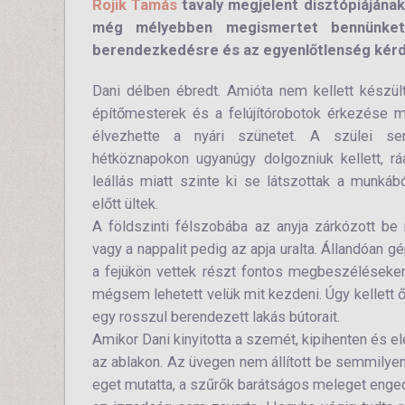
Rojik Tamás
tavaly megjelent disztópiájának
még mélyebben megismertet bennünket 
berendezkedésre és az egyenlőtlenség kérdé
Dani délben ébredt. Amióta nem kellett készül
építőmesterek és a felújítórobotok érkezése mi
élvezhette a nyári szünetet. A szülei se
hétköznapokon ugyanúgy dolgozniuk kellett, ráa
leállás miatt szinte ki se látszottak a munkáb
előtt ültek.
A földszinti félszobába az anyja zárkózott be 
vagy a nappalit pedig az apja uralta. Állandóan gé
a fejükön vettek részt fontos megbeszéléseken.
mégsem lehetett velük mit kezdeni. Úgy kellett ő
egy rosszul berendezett lakás bútorait.
Amikor Dani kinyitotta a szemét, kipihenten és e
az ablakon. Az üvegen nem állított be semmilyen
eget mutatta, a szűrők barátságos meleget enge