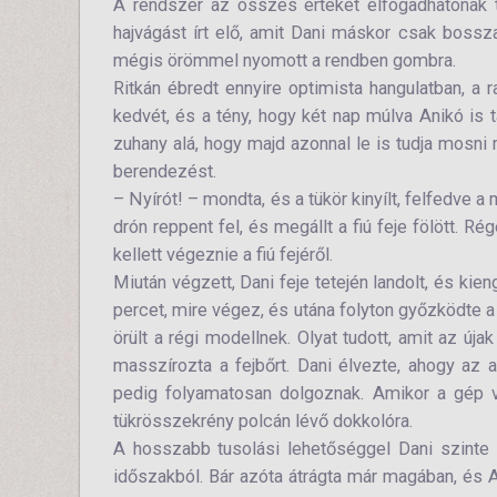
A rendszer az összes értéket elfogadhatónak t
hajvágást írt elő, amit Dani máskor csak bossza
mégis örömmel nyomott a rendben gombra.
Ritkán ébredt ennyire optimista hangulatban, a
kedvét, és a tény, hogy két nap múlva Anikó is 
zuhany alá, hogy majd azonnal le is tudja mosni 
berendezést.
– Nyírót! – mondta, és a tükör kinyílt, felfedve 
drón reppent fel, és megállt a fiú feje fölött. 
kellett végeznie a fiú fejéről.
Miután végzett, Dani feje tetején landolt, és kie
percet, mire végez, és utána folyton győzködte 
örült a régi modellnek. Olyat tudott, amit az ú
masszírozta a fejbőrt. Dani élvezte, ahogy az a
pedig folyamatosan dolgoznak. Amikor a gép vé
tükrösszekrény polcán lévő dokkolóra.
A hosszabb tusolási lehetőséggel Dani szinte 
időszakból. Bár azóta átrágta már magában, és A