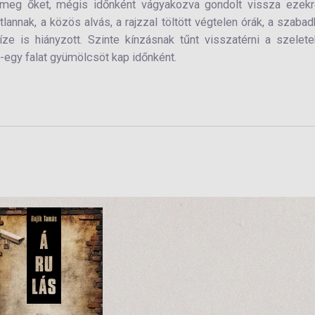
te meg őket, mégis időnként vágyakozva gondolt vissza ezek
atlannak, a közös alvás, a rajzzal töltött végtelen órák, a szaba
 is hiányzott. Szinte kínzásnak tűnt visszatérni a szelete
y-egy falat gyümölcsöt kap időnként.
3490 Ft