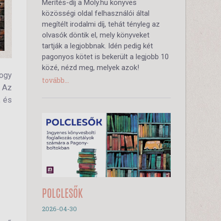
Merítés-díj a Moly.hu könyves
közösségi oldal felhasználói által
megítélt irodalmi díj, tehát tényleg az
olvasók döntik el, mely könyveket
tartják a legjobbnak. Idén pedig két
pagonyos kötet is bekerült a legjobb 10
közé, nézd meg, melyek azok!
hogy
tovább...
. Az
, és
POLCLESŐK
2026-04-30