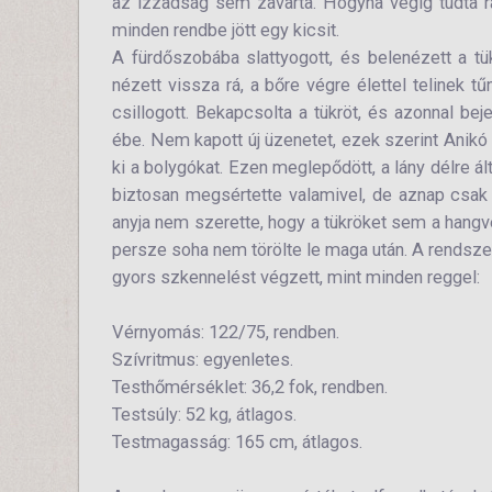
az izzadság sem zavarta. Hogyha végig tudta ra
minden rendbe jött egy kicsit.
A fürdőszobába slattyogott, és belenézett a tü
nézett vissza rá, a bőre végre élettel telinek t
csillogott. Bekapcsolta a tükröt, és azonnal bej
ébe. Nem kapott új üzenetet, ezek szerint Anik
ki a bolygókat. Ezen meglepődött, a lány délre ál
biztosan megsértette valamivel, de aznap csa
anyja nem szerette, hogy a tükröket sem a hangvez
persze soha nem törölte le maga után. A rendsze
gyors szkennelést végzett, mint minden reggel:
Vérnyomás: 122/75, rendben.
Szívritmus: egyenletes.
Testhőmérséklet: 36,2 fok, rendben.
Testsúly: 52 kg, átlagos.
Testmagasság: 165 cm, átlagos.