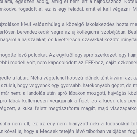
alálta, egészen addig, amíg el nem ért a hajhosszhoz. Köte
nkodva fogadott el, ez is egy feladat, amit el kell végezni. 
 rajzoláson kívül valószínűleg a közelgő iskolakezdés hozta m
tartósan berendezkedik végre az új kollégiumi szobájában. Beál
magáról a hajszálakat, és kivételesen szavakkal kezdte irányíta
a mögötte lévő polcokat. Az egyikről egy apró szerkezet, egy hajn
Régebbi modell volt, nem kapcsolódott az EFF-hez, saját szkenne
ngedte a lábait. Néha végtelenül hosszú időnek tűnt kivárni azt a
a szüleit, hogy vegyenek egy gyorsabb, hatékonyabb gépet, de 
jak már nem: a landolás után apró lábakon mozgott, hajvágás kö
pró lábak kellemesen végigjárják a fejét, és a kicsi, éles pe
gzett, a kuka felett megtisztította magát, majd visszaparko
soha nem élt, ez az egy nem hiányzott neki a tudósokkal töl
nikóval is, hogy a Mecsek tetején lévő táborban valójában fog