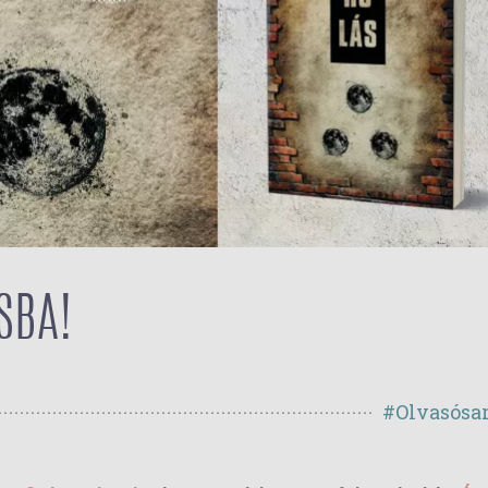
SBA!
#Olvasósa