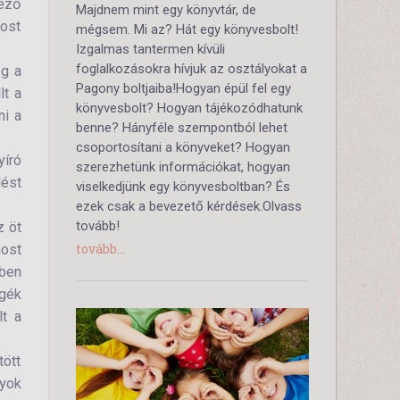
lező
Majdnem mint egy könyvtár, de
Most
mégsem. Mi az? Hát egy könyvesbolt!
Izgalmas tantermen kívüli
foglalkozásokra hívjuk az osztályokat a
eg a
Pagony boltjaiba!Hogyan épül fel egy
lt a
könyvesbolt? Hogyan tájékozódhatunk
ni a
benne? Hányféle szempontból lehet
csoportosítani a könyveket? Hogyan
yíró
szerezhetünk információkat, hogyan
lést
viselkedjünk egy könyvesboltban? És
ezek csak a bevezető kérdések.Olvass
tovább!
z öt
tovább...
most
zben
ngék
lt a
tött
lyok