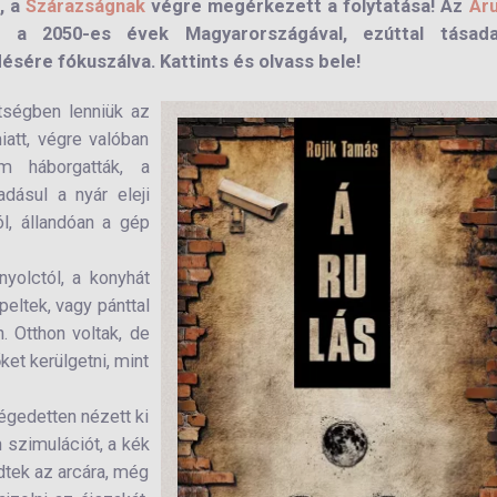
, a
Szárazságnak
végre megérkezett a folytatása! Az
Áru
a 2050-es évek Magyarországával, ezúttal tásada
sére fókuszálva. Kattints és olvass bele!
tségben lenniük az
att, végre valóban
m háborgatták, a
dásul a nyár eleji
ól, állandóan a gép
nyolctól, a konyhát
peltek, vagy pánttal
 Otthon voltak, de
ket kerülgetni, mint
légedetten nézett ki
 szimulációt, a kék
dtek az arcára, még