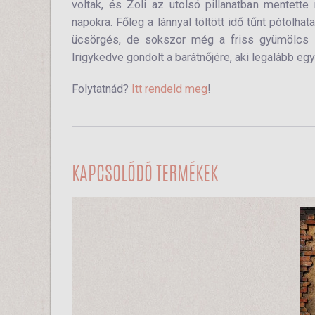
voltak, és Zoli az utolsó pillanatban mentet
napokra. Főleg a lánnyal töltött idő tűnt pótolhat
ücsörgés, de sokszor még a friss gyümölcs íze
Irigykedve gondolt a barátnőjére, aki legalább eg
Folytatnád?
Itt rendeld meg
!
KAPCSOLÓDÓ TERMÉKEK