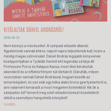
KITÁLALTAK DÁNIEL ANDRÁSRÓL!
2026-06-23
Nem könnyű a művészélet. A színpadi előadók állandó
figyelemnek vannak kitéve, napról napra teljesíteniük kell, hozni a
mindig magas színvonalat. Dániel András legújabb könyveinek
középpontjában a Tyúkláb Varieté két legendás sztárja áll:
Professzor Porcz és Kalapos Kacsa, most őket kérdeztük
sikereikről és a reflektorfényen túli életükről. Elárulták, milyen
viszonyban vannak Dániel Andrással, hogyan kezelik az
ismertségüket, és szó esik egy béka alakú bronz gyertyatartóról is,
ami valamiért kimaradt a most megjelent kötetekből. Kik ők a
színpadon túl? Ismerd meg a két előadóművészt közelebbről
ebből a személyes hangvételű interjúból!
tovább...