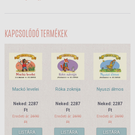
KAPCSOLÓDÓ TERMÉKEK
Nyuszi álmos
Mackó levelei
Róka zoknija
Neked: 2287
Neked: 2287
Neked: 2287
Ft
Ft
Ft
Eredeti ár:
2690
Eredeti ár:
2690
Eredeti ár:
2690
Ft
Ft
Ft
LISTÁRA
LISTÁRA
LISTÁRA