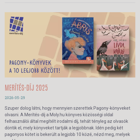
MERÍTÉS-DÍJ 2025
2026-05-29
Szuper dolog látni, hogy mennyien szerettek Pagony-könyveket
olvasni. A Merítés-díj a Moly.hu könyves közösségi oldal
felhasználói által megítélt irodalmi díj, tehát tényleg az olvasók
döntik el, mely könyveket tartják a legjobbnak. Idén pedig két
pagonyos kötet is bekerült a legjobb 10 közé, nézd meg, melyek