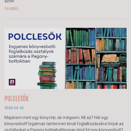
azok!
tovább...
POLCLESŐK
2026-04-30
Majdnem mint egy könyvtár, de mégsem. Mi az? Hát egy
könyvesbolt! Izgalmas tantermen kívüli foglalkozásokra hívjuk az
osztályokat a Pagony boltjaiba!Hogyan épül fel egy könyvesbolt?