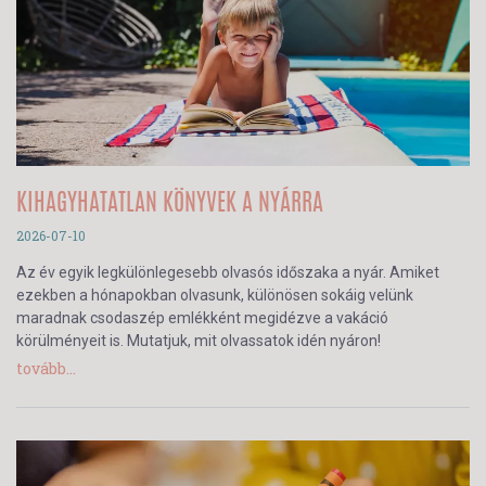
KIHAGYHATATLAN KÖNYVEK A NYÁRRA
2026-07-10
Az év egyik legkülönlegesebb olvasós időszaka a nyár. Amiket
ezekben a hónapokban olvasunk, különösen sokáig velünk
maradnak csodaszép emlékként megidézve a vakáció
körülményeit is. Mutatjuk, mit olvassatok idén nyáron!
tovább...