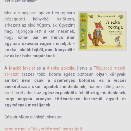
ezt a két könyvet.
Mire a rongyosra lapozott és rojtosra
nézegetett könyvből kinőttem,
érkezett az első húgom, aki úgyszint
nagy rajongója lett a két mesének,
hogy aztán
pár év múlva már
egymás szavába vágva meséljük -
sokkal inkább fejből, mint könyvből -
az akkor baba húgainknak.
A
Mackó levelei
és a
A róka zoknija
, illetve a
Tölgyerdő meséi-
sorozat
összes többi kötete egész biztosan
olyan könyvek,
amiket nem csak a személyes kötődés és a vicces
anekdotázás okán ajánlok mindenkinek,
hanem főleg azért,
mert teret adnak
az egészen piciktől a felnőttekig mindenkinek,
hogy nagyon aranyos történeteken keresztül együtt és
egymásnak meséljenek.
Gáspár Miksa ajánlóját olvastad.
Ismerd meg a Tölgyerdő meséi-sorozatot!