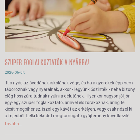
SZUPER FOGLALKOZTATÓK A NYÁRRA!
2026-06-04
Itt a nyár, az óvodának-iskolának vége, és ha a gyerekek épp nem
táboroznak vagy nyaralnak, akkor - legyünk őszinték - néha bizony
elég hosszúra tudnak nyúlni a délutánok… Ilyenkor nagyon jól jön
egy-egy szuper foglalkoztató, amivel elszórakoznak, amíg te
kicsit megpihensz, iszol egy kávét az erkélyen, vagy csak nézel ki
a fejedből. Lelki békédet megtámogató gyűjtemény következik!
tovább...