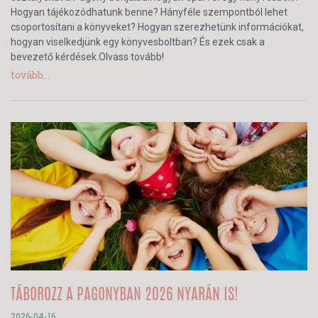
Hogyan tájékozódhatunk benne? Hányféle szempontból lehet
csoportosítani a könyveket? Hogyan szerezhetünk információkat,
hogyan viselkedjünk egy könyvesboltban? És ezek csak a
bevezető kérdések.Olvass tovább!
tovább...
TÁBOROZZ A PAGONYBAN 2026 NYARÁN IS!
2026-04-16