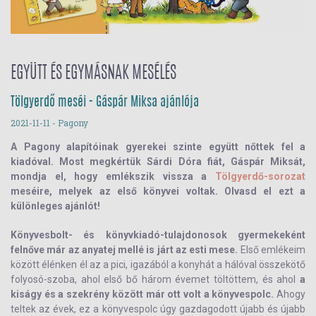
EGYÜTT ÉS EGYMÁSNAK MESÉLÉS
Tölgyerdő meséi - Gáspár Miksa ajánlója
2021-11-11
- Pagony
A Pagony alapítóinak gyerekei szinte együtt nőttek fel a
kiadóval. Most megkértük Sárdi Dóra fiát, Gáspár Miksát,
mondja el, hogy emlékszik vissza a
Tölgyerdő-sorozat
meséire, melyek az első könyvei voltak. Olvasd el ezt a
különleges ajánlót!
Könyvesbolt- és könyvkiadó-tulajdonosok gyermekeként
felnőve már az anyatej mellé is járt az esti mese.
Első emlékeim
között élénken él az a pici, igazából a konyhát a hálóval összekötő
folyosó-szoba, ahol első bő három évemet töltöttem, és ahol
a
kiságy és a szekrény között már ott volt a könyvespolc.
Ahogy
teltek az évek, ez a könyvespolc úgy gazdagodott újabb és újabb