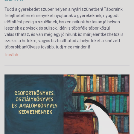
Tudd a gyerekedet szuper helyen a nyári szünetben! Táboraink
felejthetetlen élményeket nyújtanak a gyerekeknek, nyugodt
időtöltést pedig a szülőknek, hiszen nálunk biztosan jó helyen
lesznek az ovisok és sulisok. Idén is többféle tábor közül
választhatsz, és van még egy jó hírünk is: már jelentkezhetsz is
ezekre a hetekre, vagyis biztosíthatod a helyeteket a kinézett
táborokban!Olvass tovább, tudj meg mindent!
tovább...