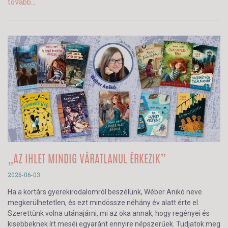
tovább...
„AZ IHLET MINDIG VÁRATLANUL ÉRKEZIK”
2026-06-03
Ha a kortárs gyerekirodalomról beszélünk, Wéber Anikó neve
megkerülhetetlen, és ezt mindössze néhány év alatt érte el.
Szerettünk volna utánajárni, mi az oka annak, hogy regényei és
kisebbeknek írt meséi egyaránt ennyire népszerűek. Tudjatok meg