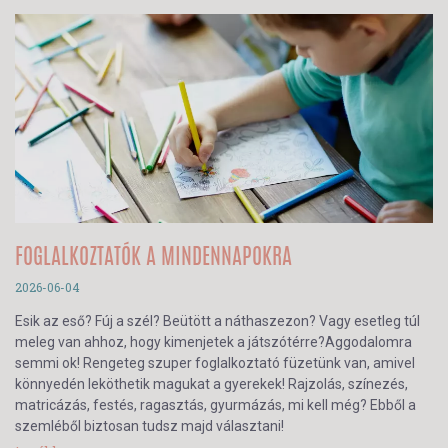
FOGLALKOZTATÓK A MINDENNAPOKRA
2026-06-04
Esik az eső? Fúj a szél? Beütött a náthaszezon? Vagy esetleg túl
meleg van ahhoz, hogy kimenjetek a játszótérre?Aggodalomra
semmi ok! Rengeteg szuper foglalkoztató füzetünk van, amivel
könnyedén leköthetik magukat a gyerekek! Rajzolás, színezés,
matricázás, festés, ragasztás, gyurmázás, mi kell még? Ebből a
szemléből biztosan tudsz majd választani!