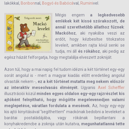
lakókkal,
Boribon
nal,
Bogyó és Babócá
val,
Rumini
vel.
Mégis engem
a legkedvesebb
emlékek két kissé szórakozott, de
annál szerethetőbb állathoz fűznek
:
Mackóhoz
, aki nyakába veszi az
erdőt, hogy kézbesítse titokzatos
leveleit, amikben rajta kívül senki se
tudja, mi áll
és rókához
, aki pedig az
egész házát felforgatja, hogy megtalálja elveszett zokniját.
Azon túl, hogy a mai napig fel tudom idézni a két történet egy-egy
sorát angolul is - mert a magyar kiadás előtt eredetileg angolul
olvasták nekem -,
ez a két történet mutatta meg nekem először
az interaktív meseolvasás élményét.
Ugyanis
Axel Scheffler
illusztrációi közül
minden egyes oldalon egy-egy rajzrészlet kis
ajtóként felnyitható, hogy mögötte megelevenedjen valami
meglepetése, váratlan fordulata a mesének.
Az, hogy egy-egy
kis ajtó kinyitásával “segíthettem” mackónak bedobni a leveleket a
barátai postaládájába, vagy rókának bepillantani a
konyhakredencbe a zoknija után kutatva,
megunhatatlanná tette