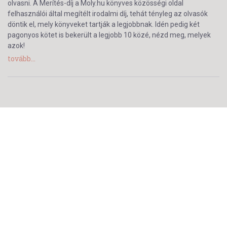
olvasni. A Merítés-díj a Moly.hu könyves közösségi oldal
felhasználói által megítélt irodalmi díj, tehát tényleg az olvasók
döntik el, mely könyveket tartják a legjobbnak. Idén pedig két
pagonyos kötet is bekerült a legjobb 10 közé, nézd meg, melyek
azok!
tovább...