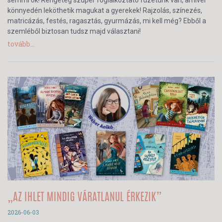
semmi ok! Rengeteg szuper foglalkoztató füzetünk van, amivel
könnyedén leköthetik magukat a gyerekek! Rajzolás, színezés,
matricázás, festés, ragasztás, gyurmázás, mi kell még? Ebből a
szemléből biztosan tudsz majd választani!
tovább...
„AZ IHLET MINDIG VÁRATLANUL ÉRKEZIK”
2026-06-03