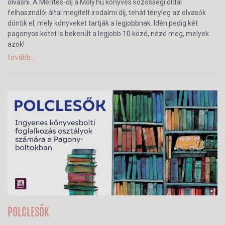
olvasni. A Merítés-díj a Moly.hu könyves közösségi oldal
felhasználói által megítélt irodalmi díj, tehát tényleg az olvasók
döntik el, mely könyveket tartják a legjobbnak. Idén pedig két
pagonyos kötet is bekerült a legjobb 10 közé, nézd meg, melyek
azok!
tovább...
POLCLESŐK