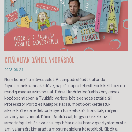
KITÁLALTAK DÁNIEL ANDRÁSRÓL!
2026-06-23
Nem könnyű a művészélet. A színpadi előadók állandó
figyelemnek vannak kitéve, napról napra teljesíteniük kell, hozni a
mindig magas színvonalat. Dániel András legújabb könyveinek
középpontjában a Tyúkláb Varieté két legendás sztárja áll:
Professzor Porcz és Kalapos Kacsa, most őket kérdeztük
sikereikről és a reflektorfényen túli életükről. Elárulták, milyen
viszonyban vannak Dániel Andrással, hogyan kezelik az
ismertségüket, és szó esik egy béka alakú bronz gyertyatartóról is,
ami valamiért kimaradt a most megjelent kötetekből. Kik ők a