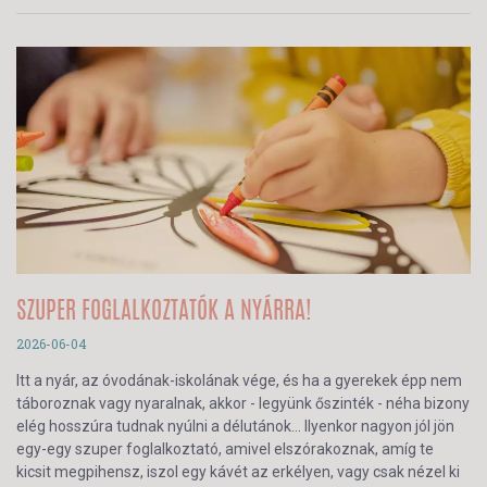
SZUPER FOGLALKOZTATÓK A NYÁRRA!
2026-06-04
Itt a nyár, az óvodának-iskolának vége, és ha a gyerekek épp nem
táboroznak vagy nyaralnak, akkor - legyünk őszinték - néha bizony
elég hosszúra tudnak nyúlni a délutánok… Ilyenkor nagyon jól jön
egy-egy szuper foglalkoztató, amivel elszórakoznak, amíg te
kicsit megpihensz, iszol egy kávét az erkélyen, vagy csak nézel ki