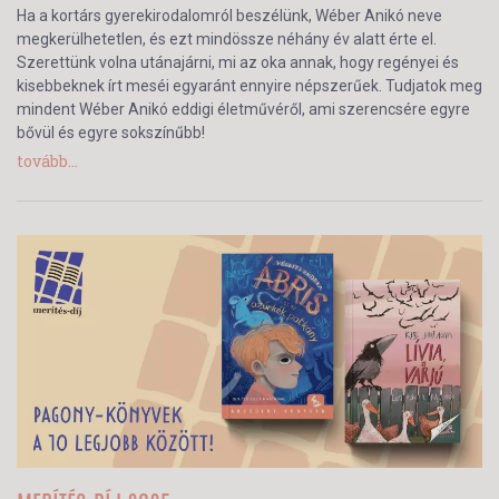
Ha a kortárs gyerekirodalomról beszélünk, Wéber Anikó neve
megkerülhetetlen, és ezt mindössze néhány év alatt érte el.
Szerettünk volna utánajárni, mi az oka annak, hogy regényei és
kisebbeknek írt meséi egyaránt ennyire népszerűek. Tudjatok meg
mindent Wéber Anikó eddigi életművéről, ami szerencsére egyre
bővül és egyre sokszínűbb!
tovább...