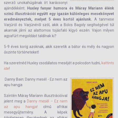
szerző unokahúgának írt karácsonyi
ajándékként.
Huxley fanyar humora és Máray Mariann élénk
színű illusztrációi együtt egy igazán különleges mesekönyvet
eredményeztek, melyet 5 éves kortól ajánlunk.
A tanmese
Varjúról és Varjúnéről szól, akik a Bölcs Bagoly segítségével túl
akarnak járni az alattomos tojásfaló kígyó eszén. Vajon milyen
agyafúrt megoldást találnak ki?
5-9 éves korig azoknak, akik szeretik a bátor és mély és nagyon
őszinte történeteket!
Ha szeretnéd Huxley csodálatos meséjét a polcodon tudni,
kattints
ide
!
Danny Bain: Danny mesél - Ez nem az
apu hangja
Szintén Máray Mariann illusztrációival
jelent meg a
Danny mesél – Ez nem
az apu hangja!
című afrikai
mesegyűjtemény. A képek
tökéletesen illeszkednek az afrikai