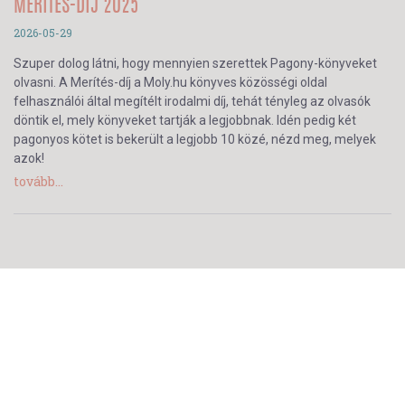
MERÍTÉS-DÍJ 2025
2026-05-29
Szuper dolog látni, hogy mennyien szerettek Pagony-könyveket
olvasni. A Merítés-díj a Moly.hu könyves közösségi oldal
felhasználói által megítélt irodalmi díj, tehát tényleg az olvasók
döntik el, mely könyveket tartják a legjobbnak. Idén pedig két
pagonyos kötet is bekerült a legjobb 10 közé, nézd meg, melyek
azok!
tovább...