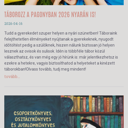
TÁBOROZZ A PAGONYBAN 2026 NYARÁN IS!
2026-04-16
Tudd a gyerekedet szuper helyen a nyári szünetben! Táboraink
felejthetetlen élményeket nyújtanak a gyerekeknek, nyugodt
időtöltést pedig a szülőknek, hiszen nálunk biztosan jó helyen
lesznek az ovisok és sulisok. Idén is többféle tábor közül
választhatsz, és van még egy jó hírünk is: már jelentkezhetsz is
ezekre a hetekre, vagyis biztosíthatod a helyeteket a kinézett
táborokban!Olvass tovább, tudj meg mindent!
tovább...