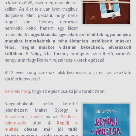
a kávéfőzőből, csak megmozdulni ne
kelljen. Az élet tele van ilyen tragikus
dolgokkal. Mint például, hogy néha
reggel van. Tárkony nemcsak
nemköltő költő, hanem egy kicsit
mindenki.
A nagyobbacska gyerekek és felnőttek ugyanannyira
magukra ismerhetnek a néha életuntan lustálkodó, máskor
félős, megint máskor vidáman kekeckedő, elvarázsolt
költőben.
A Völgy, írta Tárkony amúgy is szerethető, ismerős
hangulatát Nagy Norbert rajzai teszik kerek egésszé.
8-12 éves korig azoknak, akik kíváncsiak a jó és szórakoztató
kortárs könyvekre!
Rendeld meg
, hogy az egész család jól szórakozzon!
Nagyobbaknak szóló kötettel
jelentkezett Malter György a
Rosszcsont mesék
és az
Állatkerti
kalamajkák
után.
A
Repülj a
múltba
olvasni már jól tudó
kisiskolásoknak szóló regény egy