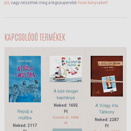
jót
, vagy nézzétek meg a legszuperebb
focis könyveket!
KAPCSOLÓDÓ TERMÉKEK
A kád-tenger
kapitánya
A Völgy, írta
Neked: 1692
Repülj a
Ft
Tárkony
múltba
Eredeti ár:
1990
Neked: 2287
Ft
Neked: 2117
Ft