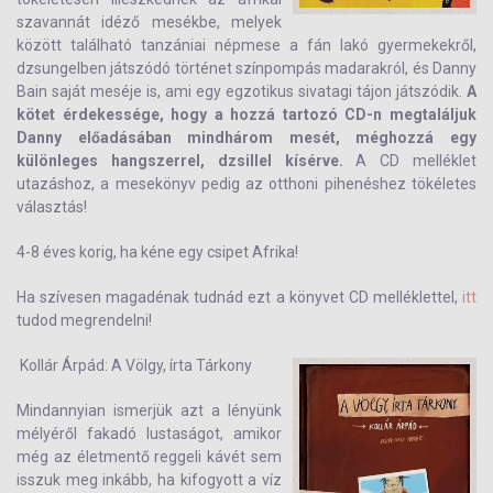
szavannát idéző mesékbe, melyek
között található tanzániai népmese a fán lakó gyermekekről,
dzsungelben játszódó történet színpompás madarakról, és Danny
Bain saját meséje is, ami egy egzotikus sivatagi tájon játszódik.
A
kötet érdekessége, hogy a hozzá tartozó CD-n megtaláljuk
Danny előadásában mindhárom mesét, méghozzá egy
különleges hangszerrel, dzsillel kísérve.
A CD melléklet
utazáshoz, a mesekönyv pedig az otthoni pihenéshez tökéletes
választás!
4-8 éves korig, ha kéne egy csipet Afrika!
Ha szívesen magadénak tudnád ezt a könyvet CD melléklettel,
itt
tudod megrendelni!
Kollár Árpád: A Völgy, írta Tárkony
Mindannyian ismerjük azt a lényünk
mélyéről fakadó lustaságot, amikor
még az életmentő reggeli kávét sem
isszuk meg inkább, ha kifogyott a víz