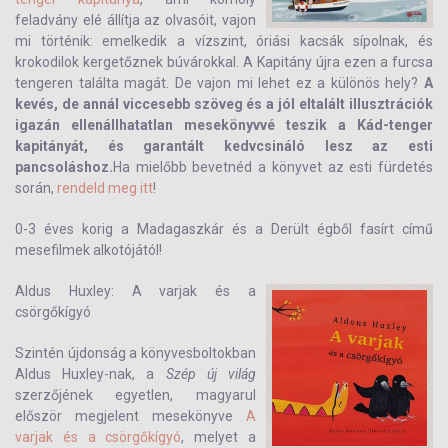
feladvány elé állítja az olvasóit, vajon
mi történik: emelkedik a vízszint, óriási kacsák sípolnak, és
krokodilok kergetőznek búvárokkal. A Kapitány újra ezen a furcsa
tengeren találta magát. De vajon mi lehet ez a különös hely?
A
kevés, de annál viccesebb szöveg és a jól eltalált illusztrációk
igazán ellenállhatatlan mesekönyvvé teszik a Kád-tenger
kapitányát, és garantált kedvcsináló lesz az esti
pancsoláshoz.
Ha mielőbb bevetnéd a könyvet az esti fürdetés
során,
rendeld meg itt
!
0-3 éves korig a Madagaszkár és a Derült égből fasírt című
mesefilmek alkotójától!
Aldus Huxley: A varjak és a
csörgőkígyó
Szintén újdonság a könyvesboltokban
Aldus Huxley-nak, a
Szép új világ
szerzőjének egyetlen, magyarul
először megjelent mesekönyve
A
varjak és a csörgőkígyó
, melyet a