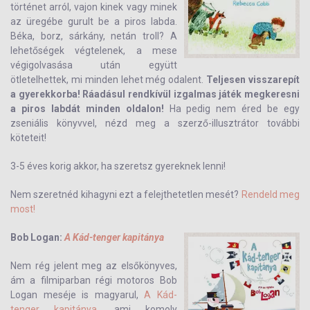
történet arról, vajon kinek vagy minek
az üregébe gurult be a piros labda.
Béka, borz, sárkány, netán troll? A
lehetőségek végtelenek, a mese
végigolvasása után együtt
ötletelhettek, mi minden lehet még odalent.
Teljesen visszarepít
a gyerekkorba! Ráadásul rendkívül izgalmas játék megkeresni
a piros labdát minden oldalon!
Ha pedig nem éred be egy
zseniális könyvvel, nézd meg a szerző-illusztrátor további
köteteit!
3-5 éves korig akkor, ha szeretsz gyereknek lenni!
Nem szeretnéd kihagyni ezt a felejthetetlen mesét?
Rendeld meg
most!
Bob Logan:
A Kád-tenger kapitánya
Nem rég jelent meg az elsőkönyves,
ám a filmiparban régi motoros Bob
Logan meséje is magyarul,
A Kád-
tenger kapitánya
, ami komoly