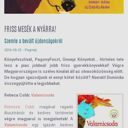
FRISS MESÉK A NYÁRRA!
Szemle a bevált újdonságokról
2016-06-15
- Pagony
Könyvfesztivál, PagonyFeszt, Ünnepi Könyvhét... Hirtelen tele
lesz a piac jobbnál jobb friss gyerekkönyvekkel! Végre
Magyarországon is
széles kínálat áll az olvasóközönség előtt
.
De hogyan igazodjunk el ennyi kötet között?
Navratil Dominika
összegyűjtötte a legjobbakat.
Rebeca Cobb:
Valamicsoda
Rebecca Cobb
magával ragadó
illusztrációi és kedves történetei
végre magyarul is megjelentek
! A
Valamicsoda
egy igazán kedves