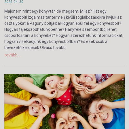
2026-04-30
Majdnem mint egy könyvtár, de mégsem. Mi az? Hát egy
könyvesbolt! Izgalmas tantermen kívüli foglalkozásokra hívjuk az
osztályokat a Pagony boltjaiba!Hogyan épül fel egy könyvesbolt?
Hogyan tájékozódhatunk benne? Hányféle szempontból lehet
csoportosítani a könyveket? Hogyan szerezhetünk információkat,
hogyan viselkedjünk egy könyvesboltban? És ezek csak a
bevezető kérdések.Olvass tovább!
tovább...