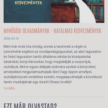
MINŐSÉGI OLVASMÁNYOK - HATALMAS KEDVEZMÉNYEK
2026-03-31
Mint már évek óta mindig, ennek a tanévnek a végén is
szeretnénk segíteni az óvodapedagógusokat, az alsó tagozaton
és felső tagozaton tanító általános iskolai és középiskolai
tanárokat, könyvtárosokat, hogy megtalálják a csoportjuk,
osztályuk, illetve egyes diákjaik számára azokat a könyveket,
amelyekkel megjutalmazhatják őket.Vagy éppen amellyel,
osztálykönyvek rendelése esetén, megalapozhatják a következő
tanév munkájának egy részét.Olvass tovább!
tovább...
EZT MÁR OLVASTAD?