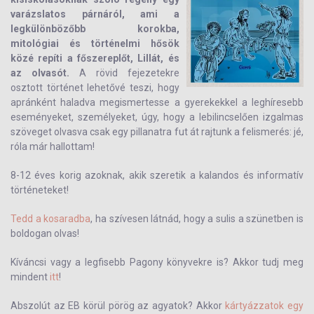
varázslatos párnáról, ami a
legkülönbözőbb korokba,
mitológiai és történelmi hősök
közé repíti a főszereplőt, Lillát, és
az olvasót.
A rövid fejezetekre
osztott történet lehetővé teszi, hogy
apránként haladva megismertesse a gyerekekkel a leghíresebb
eseményeket, személyeket, úgy, hogy a lebilincselően izgalmas
szöveget olvasva csak egy pillanatra fut át rajtunk a felismerés: jé,
róla már hallottam!
8-12 éves korig azoknak, akik szeretik a kalandos és informatív
történeteket!
Tedd a kosaradba
, ha szívesen látnád, hogy a sulis a szünetben is
boldogan olvas!
Kíváncsi vagy a legfisebb Pagony könyvekre is? Akkor tudj meg
mindent
itt
!
Abszolút az EB körül pörög az agyatok? Akkor
kártyázzatok egy