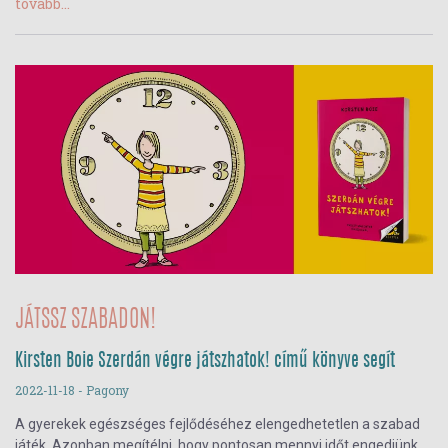
tovább...
JÁTSSZ SZABADON!
Kirsten Boie Szerdán végre játszhatok! című könyve segít
2022-11-18
- Pagony
A gyerekek egészséges fejlődéséhez elengedhetetlen a szabad
játék. Azonban megítélni, hogy pontosan mennyi időt engedjünk