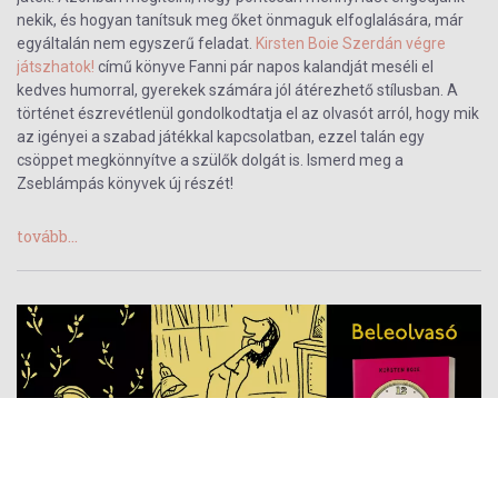
nekik, és hogyan tanítsuk meg őket önmaguk elfoglalására, már
egyáltalán nem egyszerű feladat.
Kirsten Boie
Szerdán végre
játszhatok!
című könyve Fanni pár napos kalandját meséli el
kedves humorral, gyerekek számára jól átérezhető stílusban. A
történet észrevétlenül gondolkodtatja el az olvasót arról, hogy mik
az igényei a szabad játékkal kapcsolatban, ezzel talán egy
csöppet megkönnyítve a szülők dolgát is. Ismerd meg a
Zseblámpás könyvek
új részét!
tovább...