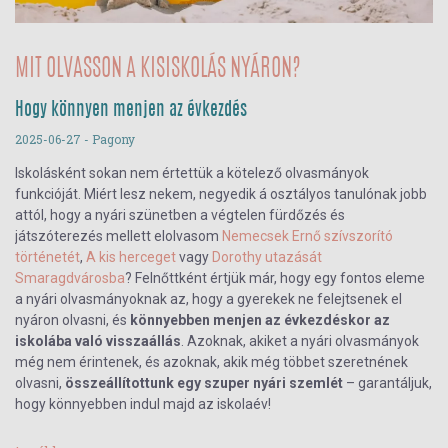
MIT OLVASSON A KISISKOLÁS NYÁRON?
Hogy könnyen menjen az évkezdés
2025-06-27
- Pagony
Iskolásként sokan nem értettük a kötelező olvasmányok
funkcióját. Miért lesz nekem, negyedik á osztályos tanulónak jobb
attól, hogy a nyári szünetben a végtelen fürdőzés és
játszóterezés mellett elolvasom
Nemecsek Ernő szívszorító
történetét
,
A kis herceget
vagy
Dorothy utazását
Smaragdvárosba
? Felnőttként értjük már, hogy egy fontos eleme
a nyári olvasmányoknak az, hogy a gyerekek ne felejtsenek el
nyáron olvasni, és
könnyebben menjen az évkezdéskor az
iskolába való visszaállás
. Azoknak, akiket a nyári olvasmányok
még nem érintenek, és azoknak, akik még többet szeretnének
olvasni,
összeállítottunk egy szuper nyári szemlét
– garantáljuk,
hogy könnyebben indul majd az iskolaév!