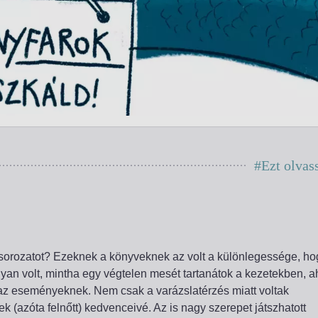
#Ezt olvas
sorozatot?
Ezeknek a könyveknek az volt a különlegessége, ho
lyan volt, mintha egy végtelen mesét tartanátok a kezetekben, a
t az eseményeknek.
Nem csak a varázslatérzés miatt voltak
k (azóta felnőtt) kedvenceivé. A
z is nagy szerepet játszhatott