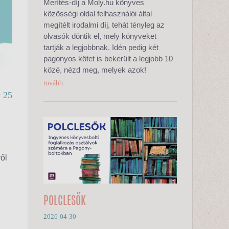
Merítés-díj a Moly.hu könyves
közösségi oldal felhasználói által
megítélt irodalmi díj, tehát tényleg az
olvasók döntik el, mely könyveket
tartják a legjobbnak. Idén pedig két
pagonyos kötet is bekerült a legjobb 10
közé, nézd meg, melyek azok!
tovább...
 25
ől
POLCLESŐK
2026-04-30