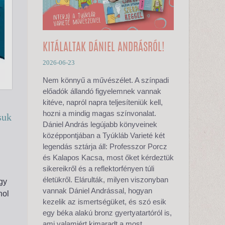
KITÁLALTAK DÁNIEL ANDRÁSRÓL!
2026-06-23
Nem könnyű a művészélet. A színpadi
előadók állandó figyelemnek vannak
kitéve, napról napra teljesíteniük kell,
hozni a mindig magas színvonalat.
suk
Dániel András legújabb könyveinek
középpontjában a Tyúkláb Varieté két
legendás sztárja áll: Professzor Porcz
és Kalapos Kacsa, most őket kérdeztük
sikereikről és a reflektorfényen túli
életükről. Elárulták, milyen viszonyban
gy
vannak Dániel Andrással, hogyan
hol
kezelik az ismertségüket, és szó esik
egy béka alakú bronz gyertyatartóról is,
ami valamiért kimaradt a most