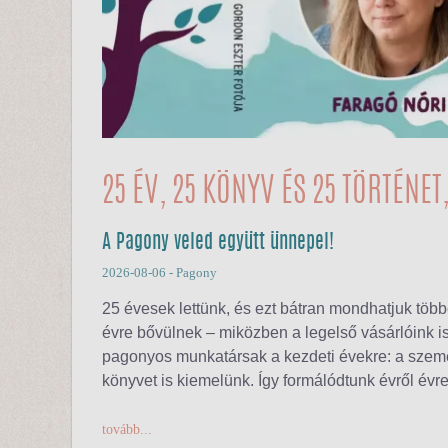
25 ÉV, 25 KÖNYV ÉS 25 TÖRTÉNE
A Pagony veled együtt ünnepel!
2026-08-06
- Pagony
25 évesek lettünk, és ezt bátran mondhatjuk töb
évre bővülnek – miközben a legelső vásárlóink 
pagonyos munkatársak a kezdeti évekre: a szemé
könyvet is kiemelünk. Így formálódtunk évről évr
tovább...