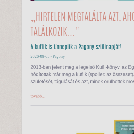
„HIRTELEN MEGTALÁLTA AZT, AH
TALÁLKOZIK..."
A kuflik is ünneplik a Pagony szülinapját!
2026-08-05
- Pagony
2013-ban jelent meg a legelső Kufli-könyv, az
Eg
hódítottak már meg a kuflik (spoiler: az összeset
születését, tágulását és azt, minek örülhettek mo
tovább...