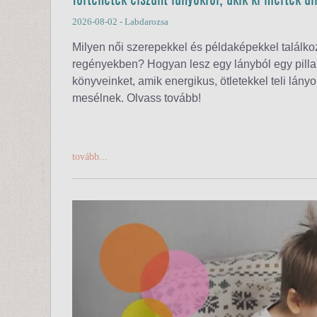
Történetek elszánt lányokról, akik ki mertek á
2026-08-02
- Labdarozsa
Milyen női szerepekkel és példaképekkel találko
regényekben? Hogyan lesz egy lányból egy pillan
könyveinket, amik energikus, ötletekkel teli lányo
mesélnek. Olvass tovább!
tovább...