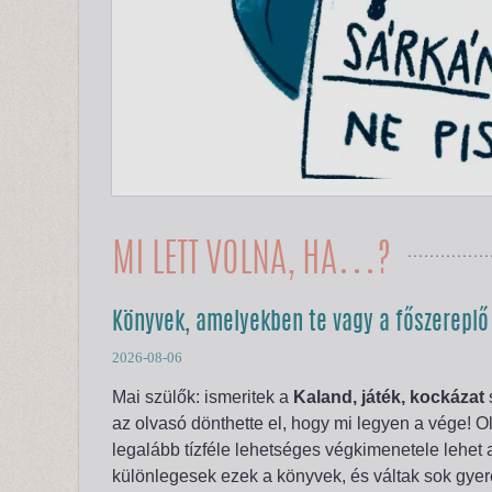
MI LETT VOLNA, HA…?
Könyvek, amelyekben te vagy a főszereplő
2026-08-06
Mai szülők: ismeritek a
Kaland, játék, kockázat
az olvasó dönthette el, hogy mi legyen a vége! O
legalább tízféle lehetséges végkimenetele lehe
különlegesek ezek a könyvek, és váltak sok gyere