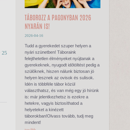
TÁBOROZZ A PAGONYBAN 2026
NYARÁN IS!
2026-04-16
Tudd a gyerekedet szuper helyen a
nyári szünetben! Táboraink
 25
felejthetetlen élményeket nyújtanak a
gyerekeknek, nyugodt időtöltést pedig a
szülőknek, hiszen nálunk biztosan jó
helyen lesznek az ovisok és sulisok.
Idén is többféle tábor közül
választhatsz, és van még egy jó hírünk
is: már jelentkezhetsz is ezekre a
hetekre, vagyis biztosíthatod a
helyeteket a kinézett
táborokban!Olvass tovább, tudj meg
mindent!
tovább...