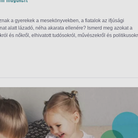
llni magukért
znak a gyerekek a mesekönyvekben, a fiatalok az ifjúsági
at alatt lázadó, néha akarata ellenére? Ismerd meg azokat a
król és nőkről, elhivatott tudósokról, művészekről és politikusokr