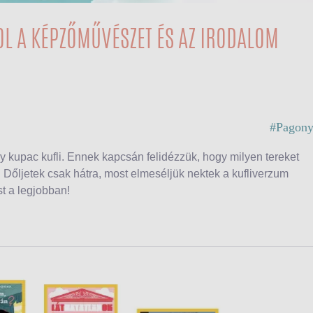
OL A KÉPZŐMŰVÉSZET ÉS AZ IRODALOM
#Pagony
y kupac kufli
. Ennek kapcsán felidézzük, hogy milyen tereket
). Dőljetek csak hátra, most elmeséljük nektek a kufliverzum
st a legjobban!