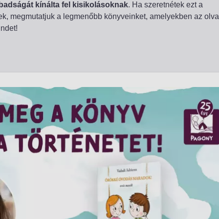
badságát
kínálta fel kisikolásoknak
. Ha szeretnétek ezt a
nek, megmutatjuk a legmenőbb könyveinket, amelyekben az olv
ndet!