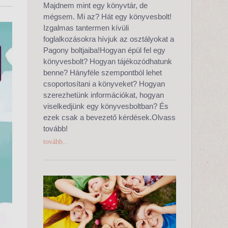
Majdnem mint egy könyvtár, de
mégsem. Mi az? Hát egy könyvesbolt!
Izgalmas tantermen kívüli
foglalkozásokra hívjuk az osztályokat a
Pagony boltjaiba!Hogyan épül fel egy
könyvesbolt? Hogyan tájékozódhatunk
benne? Hányféle szempontból lehet
csoportosítani a könyveket? Hogyan
szerezhetünk információkat, hogyan
viselkedjünk egy könyvesboltban? És
ezek csak a bevezető kérdések.Olvass
tovább!
tovább...