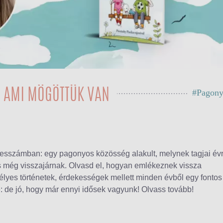
T, AMI MÖGÖTTÜK VAN
#Pagony
besszámban: egy pagonyos közösség alakult, melynek tagjai évr
is még visszajárnak. Olvasd el, hogyan emlékeznek vissza
lyes történetek, érdekességek mellett minden évből egy fontos
e: de jó, hogy már ennyi idősek vagyunk! Olvass tovább!