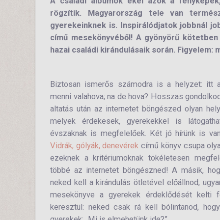
A családi albumok ékei azok a fényképek
rögzítik. Magyarország tele van termé
gyerekeinknek is. Inspirálódjatok jobbnál j
című mesekönyvéből! A gyönyörű kötetben a
hazai családi kirándulásaik során. Figyelem: 
Biztosan ismerős számodra is a helyzet: itt 
menni valahova; na de hova? Hosszas gondolkod
altatás után az internetet böngészed olyan hel
melyek érdekesek, gyerekekkel is látogat
évszaknak is megfelelőek. Két jó hírünk is van
Vidrák, gólyák, denevérek
című könyv csupa olyan
ezeknek a kritériumoknak tökéletesen megfel
többé az internetet böngészned! A másik, hog
neked kell a kirándulás ötletével előállnod, ugya
mesekönyve a gyerekek érdeklődését kelti 
keresztül: neked csak rá kell bólintanod, ho
gyerekek: „Mi is elmehetünk ide?”.