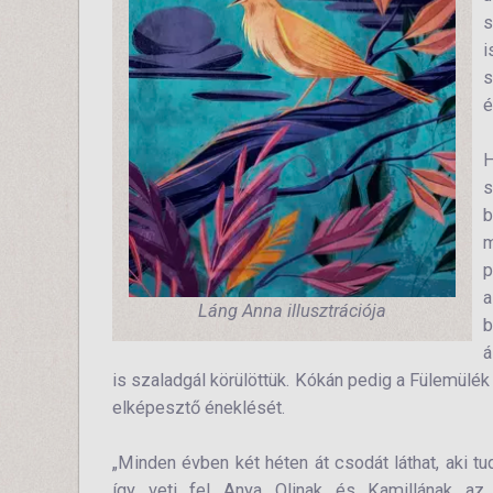
s
i
s
é
H
s
b
m
p
Láng Anna illusztrációja
b
á
is szaladgál körülöttük. Kókán pedig a Fülemülék
elképesztő éneklését.
„Minden évben két héten át csodát láthat, aki tu
így veti fel Anya Olinak és Kamillának az 