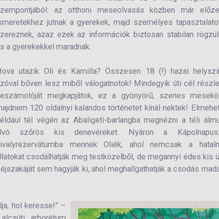
zempontjából: az otthoni meseolvasás közben már előze
smeretekhez jutnak a gyerekek, majd személyes tapasztalato
zereznek, azaz ezek az információk biztosan stabilan rögzü
s a gyerekekkel maradnak.
ova utazik Oli és Kamilla? Összesen 18 (!) hazai helyszín
zóval bőven lesz miből válogatnotok! Mindegyik úti cél részl
eszámolóját megkapjátok, ez a gyönyörű, szenes mesekö
ajdnem 120 oldalnyi kalandos történetet kínál nektek! Elmehe
éldául tél végén az Abaligeti-barlangba megnézni a téli álm
alvó szőrös kis denevéreket. Nyáron a Kápolnapusz
ivalyrezervátumba mennek Oliék, ahol nemcsak a hatal
llatokat csodálhatják meg testközelből, de megannyi édes kis 
 éjszakáját sem hagyják ki, ahol meghallgathatják a csodás mad
dja, hol keresse!” –
alcsúti arborétum