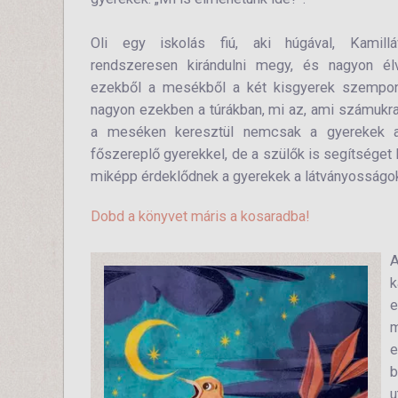
Oli egy iskolás fiú, aki húgával, Kamillá
rendszeresen kirándulni megy, és nagyon él
ezekből a mesékből a két kisgyerek szempont
nagyon ezekben a túrákban, mi az, ami számukra
a meséken keresztül nemcsak a gyerekek a
főszereplő gyerekkel, de a szülők is segítséget
miképp érdeklődnek a gyerekek a látványosságok 
Dobd a könyvet máris a kosaradba!
k
e
m
e
b
u