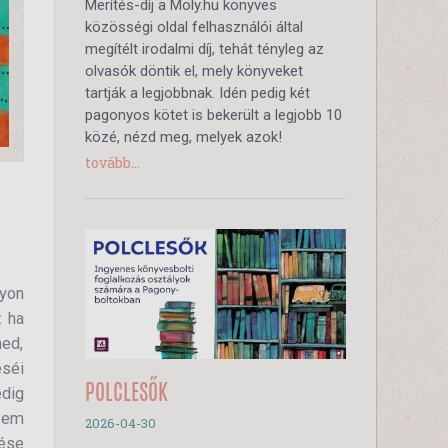
Merítés-díj a Moly.hu könyves
közösségi oldal felhasználói által
megítélt irodalmi díj, tehát tényleg az
olvasók döntik el, mely könyveket
tartják a legjobbnak. Idén pedig két
pagonyos kötet is bekerült a legjobb 10
közé, nézd meg, melyek azok!
tovább...
yon
: ha
ned,
séi
POLCLESŐK
edig
 Nem
2026-04-30
ése