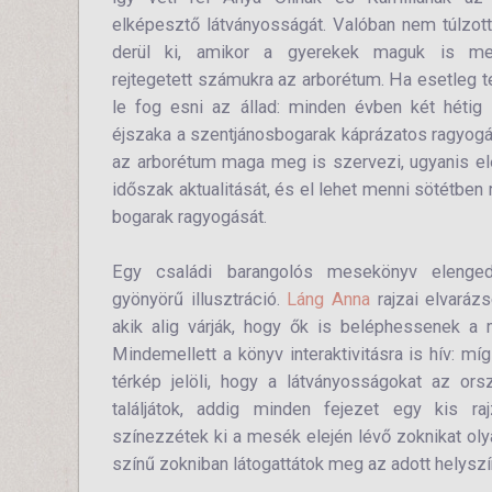
elképesztő látványosságát. Valóban nem túlzott
derül ki, amikor a gyerekek maguk is megt
rejtegetett számukra az arborétum. Ha esetleg 
le fog esni az állad: minden évben két hétig
éjszaka a szentjánosbogarak káprázatos ragyogá
az arborétum maga meg is szervezi, ugyanis elő
időszak aktualitását, és el lehet menni sötétben
bogarak ragyogását.
Egy családi barangolós mesekönyv elenged
gyönyörű illusztráció.
Láng Anna
rajzai elvarázs
akik alig várják, hogy ők is beléphessenek a
Mindemellett a könyv interaktivitásra is hív: mí
térkép jelöli, hogy a látványosságokat az ors
találjátok, addig minden fejezet egy kis raj
színezzétek ki a mesék elején lévő zoknikat oly
színű zokniban látogattátok meg az adott helyszí