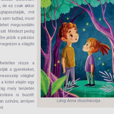
, de ez csak akkor
apasztalják, mit
te sem tudtad, most
 lehet megcsodálni
sát. Mindezt pedig
re jelzik a párzási
 megnézni a világító
hetetlen része a
olják a gyerekeket,
 meseszép világba!
g a kötet elején egy
zág mely területén
zolásra is buzdít:
Láng Anna illusztrációja
an színűre, amilyen
nt.