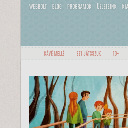
WEBBOLT
BLOG
PROGRAMOK
ÜZLETEINK
KI
KÁVÉ MELLÉ
EZT JÁTSSZUK
10+