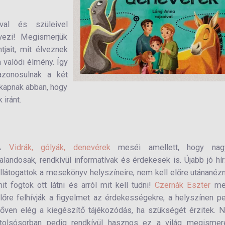
val és szüleivel
vezi! Megismerjük
jait, mit élveznek
 valódi élmény. Így
zonosulnak a két
 kapnak abban, hogy
iránt.
A
Vidrák, gólyák, denevérek
meséi amellett, hogy nag
alandosak, rendkívül informatívak és érdekesek is. Újabb jó hír
llátogattok a mesekönyv helyszíneire, nem kell előre utánanéz
it fogtok ott látni és arról mit kell tudni!
Czernák Eszter
me
lőre felhívják a figyelmet az érdekességekre, a helyszínen p
őven elég a kiegészítő tájékozódás, ha szükségét érzitek.
tolsósorban pedig rendkívül hasznos ez a világ megismer