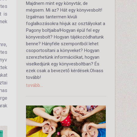
Majdnem mint egy könyvtár, de
tes
mégsem. Mi az? Hát egy könyvesbolt!
t is
Izgalmas tantermen kívüli
lnek
foglalkozásokra hívjuk az osztályokat a
Pagony boltjaiba!Hogyan épül fel egy
könyvesbolt? Hogyan tájékozódhatunk
benne? Hányféle szempontból lehet
re,
csoportosítani a könyveket? Hogyan
etes
szerezhetünk információkat, hogyan
nyv
viselkedjünk egy könyvesboltban? És
ttek
ezek csak a bevezető kérdések.Olvass
ukat
tovább!
tai
tovább...
mas
ürge
arak