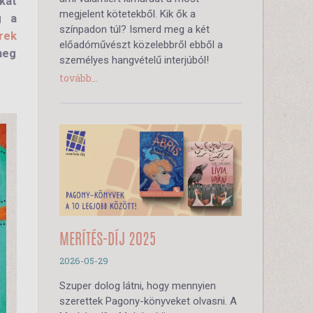
kat
megjelent kötetekből. Kik ők a
g a
színpadon túl? Ismerd meg a két
rek
előadóművészt közelebbről ebből a
meg
személyes hangvételű interjúból!
tovább...
MERÍTÉS-DÍJ 2025
2026-05-29
Szuper dolog látni, hogy mennyien
szerettek Pagony-könyveket olvasni. A