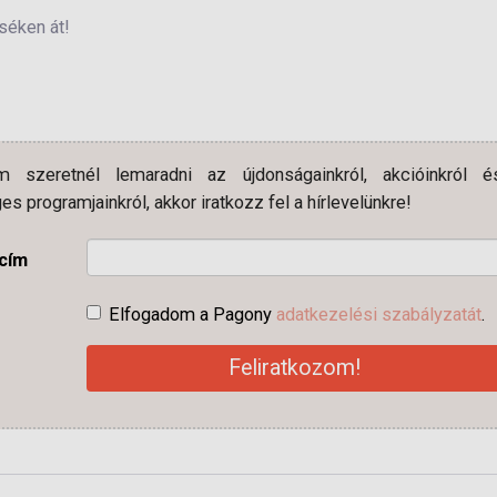
séken át!
 szeretnél lemaradni az újdonságainkról, akcióinkról é
es programjainkról, akkor iratkozz fel a hírlevelünkre!
-cím
Elfogadom a Pagony
adatkezelési szabályzatát
.
Feliratkozom!