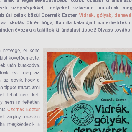
, amik a legemlékezetesebb közös családi kiránduláso
szeti szépségekkel, melyeket szívesen mutatunk me
obb úti célok közül Czernák Eszter
Vidrák, gólyák, denevé
z iskolás Oli és húga, Kamilla kalandjait ismerhetitek 
minden évszakra találtok kirándulási tippet! Olvass tovább!
a hétvége, el kéne
ást követően este,
yek után kutakodva,
hatóak és még az
: az egyik, hogy a
 tippet mutat, ami
el, tehát nem kell
y nem is feltétlen
nis
Czernák Eszter
fel vagány meséin
gyha megkérdezik a