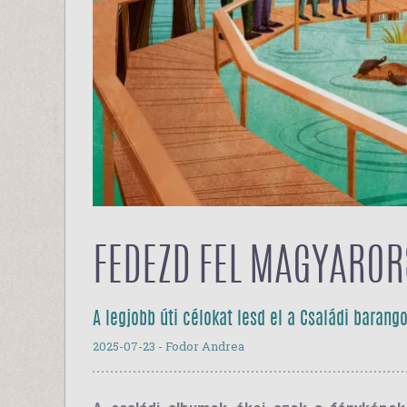
FEDEZD FEL MAGYARORS
A legjobb úti célokat lesd el a Családi barango
2025-07-23
- Fodor Andrea