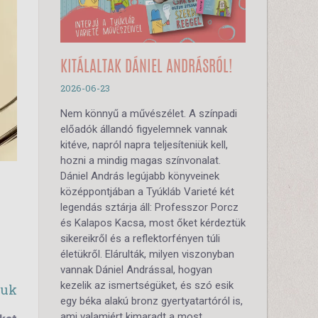
KITÁLALTAK DÁNIEL ANDRÁSRÓL!
2026-06-23
Nem könnyű a művészélet. A színpadi
előadók állandó figyelemnek vannak
kitéve, napról napra teljesíteniük kell,
hozni a mindig magas színvonalat.
Dániel András legújabb könyveinek
középpontjában a Tyúkláb Varieté két
legendás sztárja áll: Professzor Porcz
és Kalapos Kacsa, most őket kérdeztük
sikereikről és a reflektorfényen túli
életükről. Elárulták, milyen viszonyban
vannak Dániel Andrással, hogyan
kezelik az ismertségüket, és szó esik
suk
egy béka alakú bronz gyertyatartóról is,
ami valamiért kimaradt a most