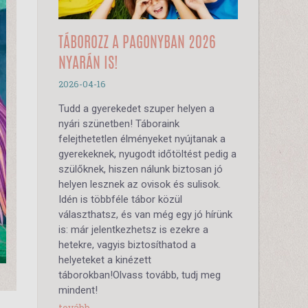
TÁBOROZZ A PAGONYBAN 2026
NYARÁN IS!
2026-04-16
Tudd a gyerekedet szuper helyen a
nyári szünetben! Táboraink
felejthetetlen élményeket nyújtanak a
gyerekeknek, nyugodt időtöltést pedig a
szülőknek, hiszen nálunk biztosan jó
helyen lesznek az ovisok és sulisok.
Idén is többféle tábor közül
választhatsz, és van még egy jó hírünk
is: már jelentkezhetsz is ezekre a
hetekre, vagyis biztosíthatod a
helyeteket a kinézett
táborokban!Olvass tovább, tudj meg
mindent!
tovább...