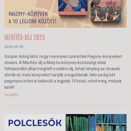
MERÍTÉS-DÍJ 2025
2026-05-29
Szuper dolog látni, hogy mennyien szerettek Pagony-könyveket
olvasni. A Merítés-díj a Moly.hu könyves közösségi oldal
felhasználói által megítélt irodalmi díj, tehát tényleg az olvasók
döntik el, mely könyveket tartják a legjobbnak. Idén pedig két
pagonyos kötet is bekerült a legjobb 10 közé, nézd meg, melyek
azok!
tovább...