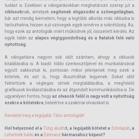
tudást is. Ezekben a válogatásokban meghatározó szerep jut a
ciklusok
nak, amelyek
segítenek eligazodni a szövegvilágban
,
bár azt mindig kiemelem, hogy a legtöbb alkotás más ciklusba is
tartozhatna, hiszen a jó szövegek egyik ismérve a sokrétűség. Az,
hogy ezek az antológiák miért működnek jól, összetett kérdés. Az
egyik talán az
alapos végiggondoltság és a fiatalok felé való
nyitottság.
A válogatásra nagyon sok időt szántam, ahogy a ciklusok
kitalálásába is. A kiadó többi szerkesztőjével és munkatársával
együtt sakkoztuk ki, pontosan mikor jelenjenek meg ezek a
kötetek, és azt is, hogy illusztráltak legyenek. Sokat időt
fektettünk a végleges címek megtalálásába, a megfelelő
grafikusok kiválasztásába és az átgondolt kommunikációba is. De
ugyanilyen fontos, hogy
az olvasók felől is nagy volt a nyitottság
ezekre a kötetekre
, beleértve a szakmai olvasókat is.
Rendeld meg a legújabb Tilos-antológiát!
Hol helyeznéd el a
Tízig aludni
t, a legújabb kötetet a
Szívlapát
, a
Lehetnék bárki
és a
Szevasz
hármasához képest?