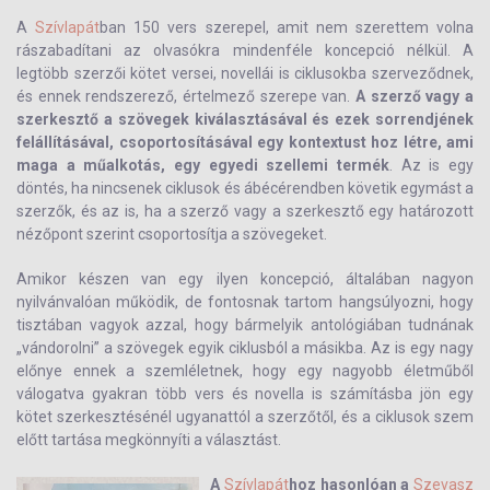
A
Szívlapát
ban 150 vers szerepel, amit nem szerettem volna
rászabadítani az olvasókra mindenféle koncepció nélkül. A
legtöbb szerzői kötet versei, novellái is ciklusokba szerveződnek,
és ennek rendszerező, értelmező szerepe van.
A szerző vagy a
szerkesztő a szövegek kiválasztásával és ezek sorrendjének
felállításával, csoportosításával egy kontextust hoz létre, ami
maga a műalkotás, egy egyedi szellemi termék
. Az is egy
döntés, ha nincsenek ciklusok és ábécérendben követik egymást a
szerzők, és az is, ha a szerző vagy a szerkesztő egy határozott
nézőpont szerint csoportosítja a szövegeket.
Amikor készen van egy ilyen koncepció, általában nagyon
nyilvánvalóan működik, de fontosnak tartom hangsúlyozni, hogy
tisztában vagyok azzal, hogy bármelyik antológiában tudnának
„vándorolni” a szövegek egyik ciklusból a másikba. Az is egy nagy
előnye ennek a szemléletnek, hogy egy nagyobb életműből
válogatva gyakran több vers és novella is számításba jön egy
kötet szerkesztésénél ugyanattól a szerzőtől, és a ciklusok szem
előtt tartása megkönnyíti a választást.
A
Szívlapát
hoz hasonlóan a
Szevasz