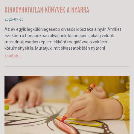
KIHAGYHATATLAN KÖNYVEK A NYÁRRA
2026-07-10
Az év egyik legkülönlegesebb olvasós időszaka a nyár. Amiket
ezekben a hónapokban olvasunk, különösen sokáig velünk
maradnak csodaszép emlékként megidézve a vakáció
körülményeit is. Mutatjuk, mit olvassatok idén nyáron!
tovább...