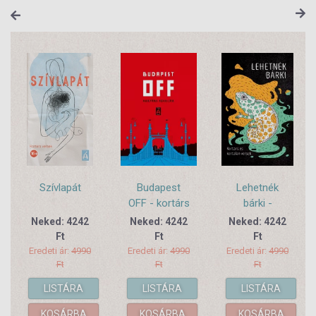
Szívlapát
Budapest
Lehetnék
OFF - kortárs
bárki -
novellák
Kortárs és
Neked: 4242
Neked: 4242
Neked: 4242
kortalan
Ft
Ft
Ft
versek
Eredeti ár:
4990
Eredeti ár:
4990
Eredeti ár:
4990
Ft
Ft
Ft
LISTÁRA
LISTÁRA
LISTÁRA
KOSÁRBA
KOSÁRBA
KOSÁRBA