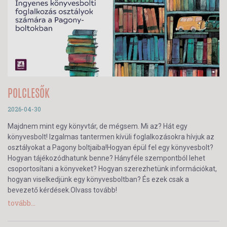
POLCLESŐK
2026-04-30
Majdnem mint egy könyvtár, de mégsem. Mi az? Hát egy
könyvesbolt! Izgalmas tantermen kívüli foglalkozásokra hívjuk az
osztályokat a Pagony boltjaiba!Hogyan épül fel egy könyvesbolt?
Hogyan tájékozódhatunk benne? Hányféle szempontból lehet
csoportosítani a könyveket? Hogyan szerezhetünk információkat,
hogyan viselkedjünk egy könyvesboltban? És ezek csak a
bevezető kérdések.Olvass tovább!
tovább...