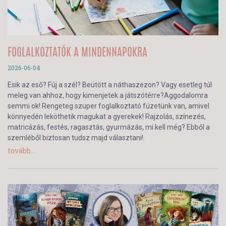
FOGLALKOZTATÓK A MINDENNAPOKRA
2026-06-04
Esik az eső? Fúj a szél? Beütött a náthaszezon? Vagy esetleg túl
meleg van ahhoz, hogy kimenjetek a játszótérre?Aggodalomra
semmi ok! Rengeteg szuper foglalkoztató füzetünk van, amivel
könnyedén leköthetik magukat a gyerekek! Rajzolás, színezés,
matricázás, festés, ragasztás, gyurmázás, mi kell még? Ebből a
szemléből biztosan tudsz majd választani!
tovább...