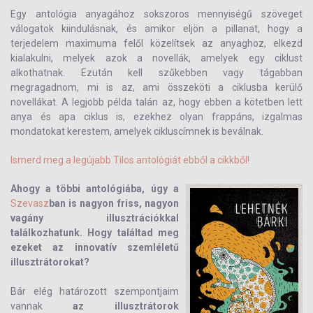
Egy antológia anyagához sokszoros mennyiségű szöveget
válogatok kiindulásnak, és amikor eljön a pillanat, hogy a
terjedelem maximuma felől közelítsek az anyaghoz, elkezd
kialakulni, melyek azok a novellák, amelyek egy ciklust
alkothatnak. Ezután kell szűkebben vagy tágabban
megragadnom, mi is az, ami összeköti a ciklusba kerülő
novellákat. A legjobb példa talán az, hogy ebben a kötetben lett
anya és apa ciklus is, ezekhez olyan frappáns, izgalmas
mondatokat kerestem, amelyek cikluscímnek is beválnak.
Ismerd meg a legújabb Tilos antológiát ebből a cikkből!
Ahogy a többi antológiába, úgy a
Szevasz
ban is nagyon friss, nagyon
vagány illusztrációkkal
találkozhatunk. Hogy találtad meg
ezeket az innovatív szemléletű
illusztrátorokat?
Bár elég határozott szempontjaim
vannak
az illusztrátorok