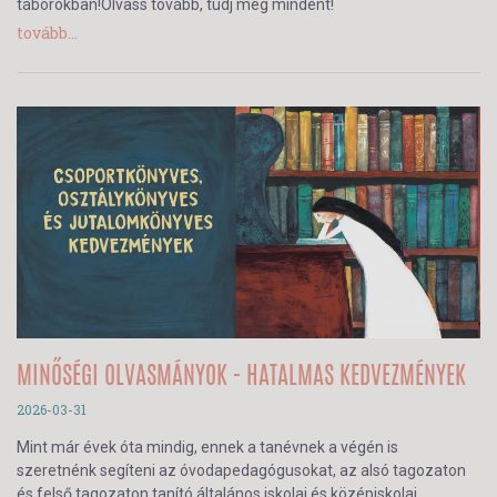
táborokban!Olvass tovább, tudj meg mindent!
tovább...
MINŐSÉGI OLVASMÁNYOK - HATALMAS KEDVEZMÉNYEK
2026-03-31
Mint már évek óta mindig, ennek a tanévnek a végén is
szeretnénk segíteni az óvodapedagógusokat, az alsó tagozaton
és felső tagozaton tanító általános iskolai és középiskolai