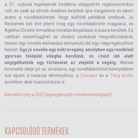
a 21. század legelejének irodalma világszerte regénycentrikus
volt, és csak az elmúlt években kezdtek újra megjelenni és sikert
aratni a novelláskötetek. Hogy külföldi példákat említsek, Jo
Nesbønek két éve jelent meg egy novelláskötete magyarul, és
Agatha Christie tematikus novellaválogatásai is piacra kerültek. Ez
valóban összefügghet az olvasói szokások megváltozásával,
hiszen egy novella elolvasása elenyésző idő egy nagyregényéhez
képest.
Egy jó novella egy mikroregény, amelyben egy rendkívül
gyorsan felépülő világba kerülünk, és rövid idő alatt
végigélhetünk egy történetet az elejétől a végéig.
Akinek
kevesebb ideje jut az olvasásra, egy novelláskötettel könnyebben
tud eljutni a katarzis élményéhez, a
Szevasz
és a
Tízig aludni
esetében akár huszonötször is.
Rendeld meg a 2022 legvagányabb novellaantológiáját!
KAPCSOLÓDÓ TERMÉKEK