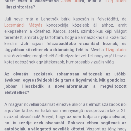
Miért esett a választásod
Jásdi Juli
ra, mint a
Tízig aludni
illusztrátorára?
Juli neve már a Lehetnék bárki kapcsán is felvetődött, de
Locsmándi Mátyás
koncepciója közelebb áll ahhoz, amit
elképzeltem a kötethez. Karcos, sötét, szimbolikus képi világot
teremtett, amiről úgy tartottam, hogy a kamaszokhoz is közel tud
kerülni.
Juli rajzai felszabadítóbb vizualitást hoznak, és
lágyabban közelítenek a drámaiság felé is.
Mivel a
Tízig aludni
sok érzelmileg megterhelő élethelyzetet vet fel, nagyon jót tesz a
kötet egészének egy játékosabb, humorosabb vizuális világ.
Az olvasási szokások rohamosan változnak az utóbbi
években, egyre rövidebb ideig tart a figyelmünk. Mit gondolsz,
jobban illeszkedik a novellaformátum a megváltozott
életvitelhez?
A magyar novellairodalmat elnézve akkor az elmúlt századok írói
a jövőbe láttak, és hatalmas mennyiségű rövidprózát írtak a 21.
század olvasóinak! Annyit, hogy
az sem tudja a nyájas olvasó,
hol is kezdje ezek olvasását. Sokszor ebben segítenek az
antológiák, a válogatott novellák kötetei.
Viszont az tény, hogy