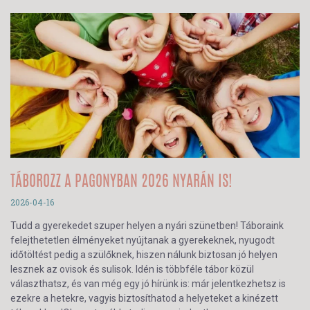
TÁBOROZZ A PAGONYBAN 2026 NYARÁN IS!
2026-04-16
Tudd a gyerekedet szuper helyen a nyári szünetben! Táboraink
felejthetetlen élményeket nyújtanak a gyerekeknek, nyugodt
időtöltést pedig a szülőknek, hiszen nálunk biztosan jó helyen
lesznek az ovisok és sulisok. Idén is többféle tábor közül
választhatsz, és van még egy jó hírünk is: már jelentkezhetsz is
ezekre a hetekre, vagyis biztosíthatod a helyeteket a kinézett