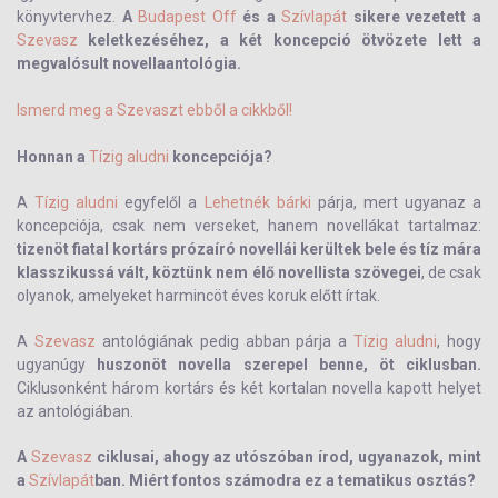
könyvtervhez.
A
Budapest Off
és a
Szívlapát
sikere vezetett a
Szevasz
keletkezéséhez, a két koncepció ötvözete lett a
megvalósult novellaantológia.
Ismerd meg a Szevaszt ebből a cikkből!
Honnan a
Tízig aludni
koncepciója?
A
Tízig aludni
egyfelől a
Lehetnék bárki
párja, mert ugyanaz a
koncepciója, csak nem verseket, hanem novellákat tartalmaz:
tizenöt fiatal kortárs prózaíró novellái kerültek bele és tíz mára
klasszikussá vált, köztünk nem élő novellista szövegei
, de csak
olyanok, amelyeket harmincöt éves koruk előtt írtak.
A
Szevasz
antológiának pedig abban párja a
Tízig aludni
, hogy
ugyanúgy
huszonöt novella szerepel benne, öt ciklusban.
Ciklusonként három kortárs és két kortalan novella kapott helyet
az antológiában.
A
Szevasz
ciklusai, ahogy az utószóban írod, ugyanazok, mint
a
Szívlapát
ban. Miért fontos számodra ez a tematikus osztás?