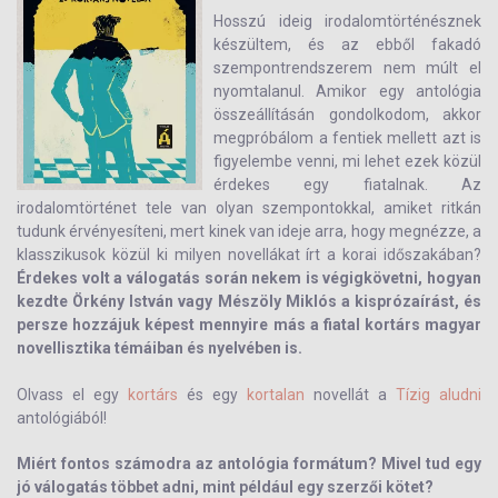
Hosszú ideig irodalomtörténésznek
készültem, és az ebből fakadó
szempontrendszerem nem múlt el
nyomtalanul. Amikor egy antológia
összeállításán gondolkodom, akkor
megpróbálom a fentiek mellett azt is
figyelembe venni, mi lehet ezek közül
érdekes egy fiatalnak. Az
irodalomtörténet tele van olyan szempontokkal, amiket ritkán
tudunk érvényesíteni, mert kinek van ideje arra, hogy megnézze, a
klasszikusok közül ki milyen novellákat írt a korai időszakában?
Érdekes volt a válogatás során nekem is végigkövetni, hogyan
kezdte Örkény István vagy Mészöly Miklós a kisprózaírást, és
persze hozzájuk képest mennyire más a fiatal kortárs magyar
novellisztika témáiban és nyelvében is.
Olvass el egy
kortárs
és egy
kortalan
novellát a
Tízig aludni
antológiából!
Miért fontos számodra az antológia formátum? Mivel tud egy
jó válogatás többet adni, mint például egy szerzői kötet?