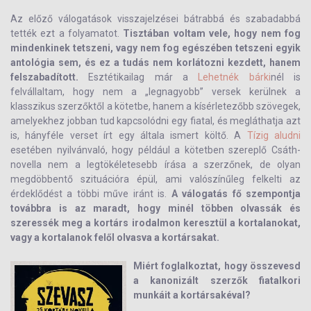
Az előző válogatások visszajelzései bátrabbá és szabadabbá
tették ezt a folyamatot.
Tisztában voltam vele, hogy nem fog
mindenkinek tetszeni, vagy nem fog egészében tetszeni egyik
antológia sem, és ez a tudás nem korlátozni kezdett, hanem
felszabadított.
Esztétikailag már a
Lehetnék bárki
nél is
felvállaltam, hogy nem a „legnagyobb” versek kerülnek a
klasszikus szerzőktől a kötetbe, hanem a kísérletezőbb szövegek,
amelyekhez jobban tud kapcsolódni egy fiatal, és megláthatja azt
is, hányféle verset írt egy általa ismert költő. A
Tízig aludni
esetében nyilvánvaló, hogy például a kötetben szereplő Csáth-
novella nem a legtökéletesebb írása a szerzőnek, de olyan
megdöbbentő szituációra épül, ami valószínűleg felkelti az
érdeklődést a többi műve iránt is.
A válogatás fő szempontja
továbbra is az maradt, hogy minél többen olvassák és
szeressék meg a kortárs irodalmon keresztül a kortalanokat,
vagy a kortalanok felől olvasva a kortársakat.
Miért foglalkoztat, hogy összevesd
a kanonizált szerzők fiatalkori
munkáit a kortársakéval?