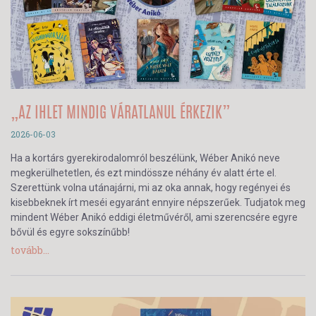
„AZ IHLET MINDIG VÁRATLANUL ÉRKEZIK”
2026-06-03
Ha a kortárs gyerekirodalomról beszélünk, Wéber Anikó neve
megkerülhetetlen, és ezt mindössze néhány év alatt érte el.
Szerettünk volna utánajárni, mi az oka annak, hogy regényei és
kisebbeknek írt meséi egyaránt ennyire népszerűek. Tudjatok meg
mindent Wéber Anikó eddigi életművéről, ami szerencsére egyre
bővül és egyre sokszínűbb!
tovább...