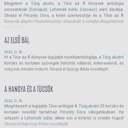
Megjelent a
Tízig aludni
, a Tilos az Á Könyvek antológia
sorozatának (
Szívlapát
,
Lehetnék bárki
,
Szevasz
) záró darabja.
Olvasd el
Péczely Dóra
, a kötet szerkesztője és a Tilos az Á
Könyvek alapító főszerkesztője utószavát a novellaválogatáshoz!
Kattints ide!
AZ ELSŐ BÁL
2022. 11. 18.
Itt a Tilos az Á Könyvek legújabb novellaantológiája, a
Tízig aludni
!
Kortárs és kortalan szövegek felnőtté válásról, énkeresésről, és
még sok minden másról. Olvasd el György Alida novelláját!
A HANGYA ÉS A TÜCSÖK
2022. 11. 18.
Megérkezett a legújabb Tilos-antlógia! A
Tízig aludni
25 kortárs és
kortalan novellát tartalmaz
Péczely Dóra
válogatásában. Ha
tetszett a
Lehetnék bárki
, akkor ezt a kötetet is imádni fogod!
Olvasd el Hajnóczy Péter novelláját!