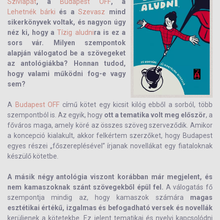
Szívlapát
, a
Budapest OFF
, a
Lehetnék bárki
és a
Szevasz
mind
sikerkönyvek voltak, és nagyon úgy
néz ki, hogy a
Tízig aludni
ra is ez a
sors vár. Milyen szempontok
alapján válogatod be a szövegeket
az antológiákba? Honnan tudod,
hogy valami működni fog-e vagy
sem?
A
Budapest OFF
című kötet egy kicsit kilóg ebből a sorból, több
szempontból is. Az egyik, hogy
ott a tematika volt meg először
, a
főváros maga, amely köré az összes szöveg szerveződik. Amikor
a koncepció kialakult, akkor felkértem szerzőket, hogy Budapest
egyes részei „főszereplésével” írjanak novellákat egy fiataloknak
készülő kötetbe.
A másik négy antológia viszont korábban már megjelent, és
nem kamaszoknak szánt szövegekből épül fel.
A válogatás fő
szempontja mindig az, hogy kamaszok számára
magas
esztétikai értékű, izgalmas és befogadható versek és novellák
kerüljenek a kötetekbe. Ez jelent tematikai és nyelvi kapcsolódni