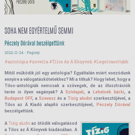
SOHA NEM EGYÉRTELMŰ SEMMI
Péczely Dórával beszélgettünk
2022-11-24
- Pagony
#antológia
#novella
#Tilos Az Á Könyvek
#Legolvasottabb
Mitől működik jól egy antológia? Egyáltalán miért vonzódunk
ennyire a válogatáskötetekhez? Mi a titkuk? Hogy lehet, hogy a
Tilos-antológiák nemcsak a szövegek, de az illusztrációk
terén is ilyen vagányak? A
Szívlapát
, a
Lehetnék bárki
, a
Budapest OFF
, a
Szevasz
és a
Tízig aludni
szerkesztőjével, a
Tilos az Á Kiadó alapító szerkesztőjével,
Péczely Dórával
beszélgettünk.
A
Tízig aludni
az ötödik válogatásod
a Tilos az Á Könyvek kiadásában. A