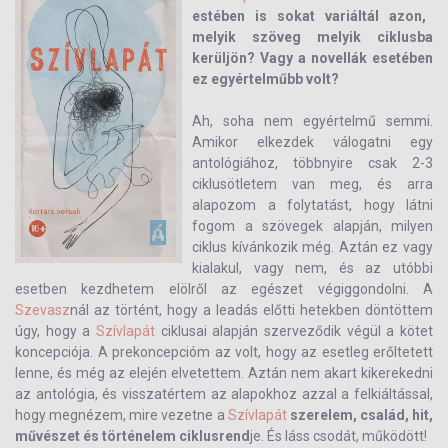
estében is sokat variáltál azon,
melyik szöveg melyik ciklusba
kerüljön? Vagy a novellák esetében
ez egyértelműbb volt?
Ah, soha nem egyértelmű semmi.
Amikor elkezdek válogatni egy
antológiához, többnyire csak 2-3
ciklusötletem van meg, és arra
alapozom a folytatást, hogy látni
fogom a szövegek alapján, milyen
ciklus kívánkozik még. Aztán ez vagy
kialakul, vagy nem, és az utóbbi
esetben kezdhetem elölről az egészet végiggondolni. A
Szevasz
nál az történt, hogy a leadás előtti hetekben döntöttem
úgy, hogy a
Szívlapát
ciklusai alapján szerveződik végül a kötet
koncepciója. A prekoncepcióm az volt, hogy az esetleg erőltetett
lenne, és még az elején elvetettem. Aztán nem akart kikerekedni
az antológia, és visszatértem az alapokhoz azzal a felkiáltással,
hogy megnézem, mire vezetne a
Szívlapát
szerelem, család, hit,
művészet és történelem ciklusrend
je. És láss csodát, működött!