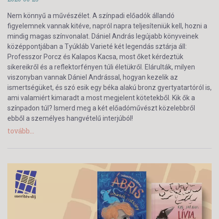
Nem könnyű a művészélet. A színpadi előadók állandó
figyelemnek vannak kitéve, napról napra teljesíteniük kell, hozni a
mindig magas színvonalat. Dániel András legújabb könyveinek
középpontjában a Tyúkláb Varieté két legendás sztárja áll:
Professzor Porcz és Kalapos Kacsa, most őket kérdeztük
sikereikről és a reflektorfényen túli életükről. Elárulták, milyen
viszonyban vannak Dániel Andrással, hogyan kezelik az
ismertségüket, és szó esik egy béka alakú bronz gyertyatartóról is,
ami valamiért kimaradt a most megjelent kötetekből. Kik ők a
színpadon túl? Ismerd meg a két előadóművészt közelebbről
ebből a személyes hangvételű interjúból!
tovább...