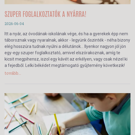
SZUPER FOGLALKOZTATÓK A NYÁRRA!
2026-06-04
Itt a nyár, az óvodának-iskolának vége, és ha a gyerekek épp nem
táboroznak vagy nyaralnak, akkor - legyünk őszinték - néha bizony
elég hosszúra tudnak nyúlni a délutánok… Ilyenkor nagyon jól jön
egy-egy szuper foglalkoztató, amivel elszórakoznak, amíg te
kicsit megpihensz, iszol egy kávét az erkélyen, vagy csak nézel ki
a fejedből. Lelki békédet megtámogató gyűjtemény következik!
tovább...