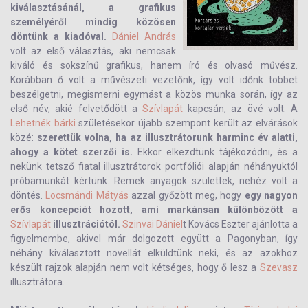
kiválasztásánál, a grafikus
személyéről mindig közösen
döntünk a kiadóval.
Dániel András
volt az első választás, aki nemcsak
kiváló és sokszínű grafikus, hanem író és olvasó művész.
Korábban ő volt a művészeti vezetőnk, így volt időnk többet
beszélgetni, megismerni egymást a közös munka során, így az
első név, akié felvetődött a
Szívlapát
kapcsán, az övé volt. A
Lehetnék bárki
születésekor újabb szempont került az elvárások
közé:
szerettük volna, ha az illusztrátorunk harminc év alatti,
ahogy a kötet szerzői is.
Ekkor elkezdtünk tájékozódni, és a
nekünk tetsző fiatal illusztrátorok portfóliói alapján néhányuktól
próbamunkát kértünk. Remek anyagok születtek, nehéz volt a
döntés.
Locsmándi Mátyás
azzal győzött meg, hogy
egy nagyon
erős koncepciót hozott, ami markánsan különbözött a
Szívlapát
illusztrációtól.
Szinvai Dániel
t Kovács Eszter ajánlotta a
figyelmembe, akivel már dolgozott együtt a Pagonyban, így
néhány kiválasztott novellát elküldtünk neki, és az azokhoz
készült rajzok alapján nem volt kétséges, hogy ő lesz a
Szevasz
illusztrátora.