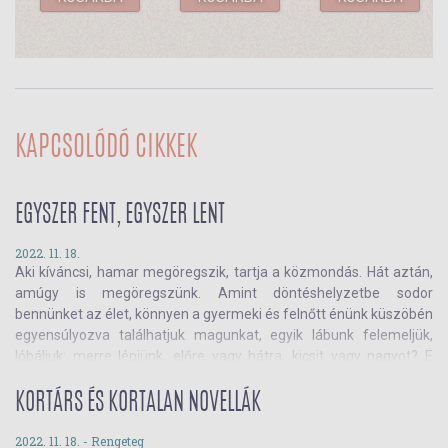
KAPCSOLÓDÓ CIKKEK
EGYSZER FENT, EGYSZER LENT
2022. 11. 18.
Aki kíváncsi, hamar megöregszik, tartja a közmondás. Hát aztán,
amúgy is megöregszünk. Amint döntéshelyzetbe sodor
bennünket az élet, könnyen a gyermeki és felnőtt énünk küszöbén
egyensúlyozva találhatjuk magunkat, egyik lábunk felemeljük,
lóbáljuk: merre lépjünk, előre vagy hátra, kicsit vagy nagyot? E
dilemmát járja körül a
Szívlapát
, a
Lehetnék bárki
és a
Szevasz
antológia után most a Tilos az Á Könyvek kortárs
KORTÁRS ÉS KORTALAN NOVELLÁK
antológiasorozatának záró akkordja: a
Tízig aludni
. Olvass tovább!
2022. 11. 18. -
Rengeteg