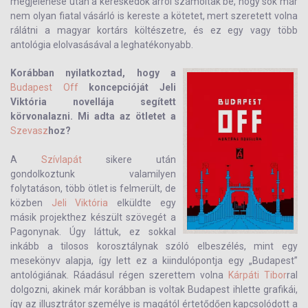
megjelenése után a kereskedők arról számoltak be, hogy sok már
nem olyan fiatal vásárló is kereste a kötetet, mert szeretett volna
rálátni a magyar kortárs költészetre, és ez egy vagy több
antológia elolvasásával a leghatékonyabb.
Korábban nyilatkoztad, hogy a
Budapest Off
koncepcióját Jeli
Viktória novellája segített
körvonalazni. Mi adta az ötletet a
Szevasz
hoz?
A
Szívlapát
sikere után
gondolkoztunk valamilyen
folytatáson, több ötlet is felmerült, de
közben
Jeli Viktória
elküldte egy
másik projekthez készült szövegét a
Pagonynak. Úgy láttuk, ez sokkal
inkább a tilosos korosztálynak szóló elbeszélés, mint egy
mesekönyv alapja, így lett ez a kiindulópontja egy „Budapest”
antológiának. Ráadásul régen szerettem volna
Kárpáti Tibor
ral
dolgozni, akinek már korábban is voltak Budapest ihlette grafikái,
így az illusztrátor személye is magától értetődően kapcsolódott a