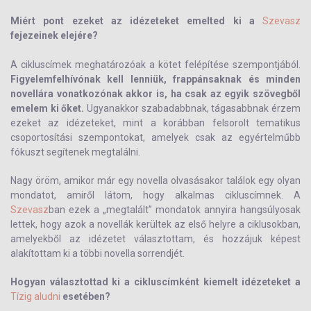
Miért pont ezeket az idézeteket emelted ki a
Szevasz
fejezeinek elejére?
A cikluscímek meghatározóak a kötet felépítése szempontjából.
Figyelemfelhívónak kell lenniük, frappánsaknak és minden
novellára vonatkozónak akkor is, ha csak az egyik szövegből
emelem ki őket.
Ugyanakkor szabadabbnak, tágasabbnak érzem
ezeket az idézeteket, mint a korábban felsorolt tematikus
csoportosítási szempontokat, amelyek csak az egyértelműbb
fókuszt segítenek megtalálni.
Nagy öröm, amikor már egy novella olvasásakor találok egy olyan
mondatot, amiről látom, hogy alkalmas cikluscímnek. A
Szevasz
ban ezek a „megtalált” mondatok annyira hangsúlyosak
lettek, hogy azok a novellák kerültek az első helyre a ciklusokban,
amelyekből az idézetet választottam, és hozzájuk képest
alakítottam ki a többi novella sorrendjét.
Hogyan választottad ki a cikluscímként kiemelt idézeteket a
Tízig aludni
esetében?