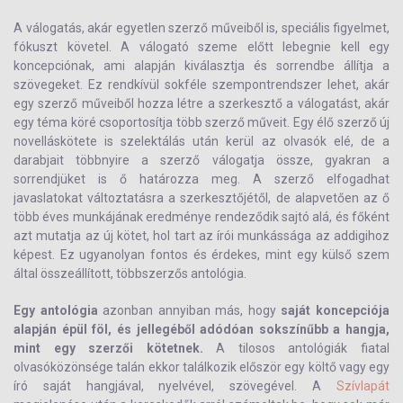
A válogatás, akár egyetlen szerző műveiből is, speciális figyelmet,
fókuszt követel. A válogató szeme előtt lebegnie kell egy
koncepciónak, ami alapján kiválasztja és sorrendbe állítja a
szövegeket. Ez rendkívül sokféle szempontrendszer lehet, akár
egy szerző műveiből hozza létre a szerkesztő a válogatást, akár
egy téma köré csoportosítja több szerző műveit. Egy élő szerző új
novelláskötete is szelektálás után kerül az olvasók elé, de a
darabjait többnyire a szerző válogatja össze, gyakran a
sorrendjüket is ő határozza meg. A szerző elfogadhat
javaslatokat változtatásra a szerkesztőjétől, de alapvetően az ő
több éves munkájának eredménye rendeződik sajtó alá, és főként
azt mutatja az új kötet, hol tart az írói munkássága az addigihoz
képest. Ez ugyanolyan fontos és érdekes, mint egy külső szem
által összeállított, többszerzős antológia.
Egy antológia
azonban annyiban más, hogy
saját koncepciója
alapján épül föl, és jellegéből adódóan sokszínűbb a hangja,
mint egy szerzői kötetnek.
A tilosos antológiák fiatal
olvasóközönsége talán ekkor találkozik először egy költő vagy egy
író saját hangjával, nyelvével, szövegével. A
Szívlapát