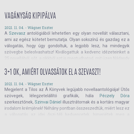
VAGÁNYSÁG KIPIPÁLVA
2021. 11. 04. -
Wágner Eszter
A
Szevasz
antológiából lehetetlen egy olyan novellát választani,
ami az egész kötetet bemutatja. Olyan sokszínű és gazdag ez a
válogatás, hogy úgy gondoltuk, a legjobb lesz, ha mindegyik
szövegbe beleolvashatsz! Kiválogattuk a kedvenc idézeteinket a
25 novellából, sőt, a cikkből azt is megtudhatod, mit üzen Nádasdy
Ádám, Tóth Krisztina, vagy épp Grecsó Krisztián a 16 éves
önmagának! Olvass tovább!
3+1 OK, AMIÉRT OLVASSÁTOK EL A SZEVASZT!
2021. 11. 04. -
Wágner Eszter
Megjelent a Tilos az Á Könyvek legújabb novellaantológiája! Ütős
szövegek, lélegzetelállító grafikák, hála
Péczely Dóra
szerkesztőnek,
Szinvai Dániel
illusztrátornak és a kortárs magyar
irodalom krémjének! Néhány pontban összeszedtük, miért lesz ez
a válogatás az idei őszi-téli kedvencetek. Ismerjétek meg a
Szevasz
t!