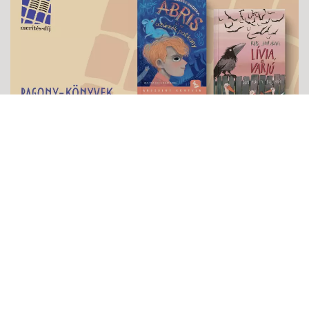
MERÍTÉS-DÍJ 2025
2026-05-29
Szuper dolog látni, hogy mennyien szerettek Pagony-könyveket
olvasni. A Merítés-díj a Moly.hu könyves közösségi oldal
felhasználói által megítélt irodalmi díj, tehát tényleg az olvasók
döntik el, mely könyveket tartják a legjobbnak. Idén pedig két
pagonyos kötet is bekerült a legjobb 10 közé, nézd meg, melyek
azok!
tovább...