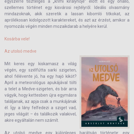
egyszerre tisztelgés a „krimi királynője” előtt és egy önálló,
szellemes történet egy kisvárosi rejtélyről. Ideális olvasmány
mindazoknak, akik szeretik a lassan kibomló titkokat, az
aprólékosan kidolgozott karaktereket, és azt az érzést, amikor a
nyomozás végén minden mozaikdarab a helyére kerül.
Kosárba vele!
Az utolsó medve
Mit keres egy kiskamasz a világ
végén, egy szélfútta sarki szigeten,
ahol félévente jó, ha egy hajó kiköt?
April a meteorológus apukájával tölti
a telet a Medve-szigeten, és bár arra
vágyik, hogy kettesben újra egymásra
találjanak, az apja csak a munkájának
él. Így a lány felfedezi a sziget vad,
jeges világát – és találkozik valakivel,
akire egyáltalán nem számít.
Az utolsó medve egy különleges barátság története: egy