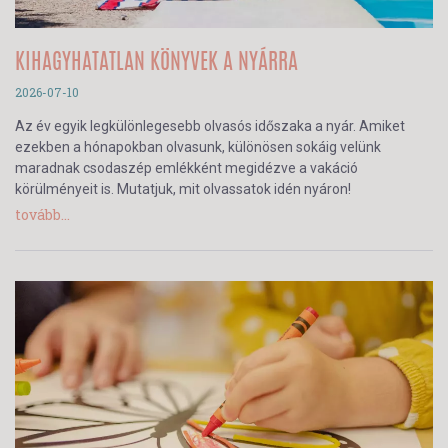
KIHAGYHATATLAN KÖNYVEK A NYÁRRA
2026-07-10
Az év egyik legkülönlegesebb olvasós időszaka a nyár. Amiket
ezekben a hónapokban olvasunk, különösen sokáig velünk
maradnak csodaszép emlékként megidézve a vakáció
körülményeit is. Mutatjuk, mit olvassatok idén nyáron!
tovább...