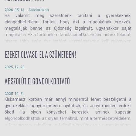
2026. 05. 13. -
Labdarozsa
Ha valamit meg szeretnénk tanítani a gyerekeknek,
elengedhetetlenül fontos, hogy azt a magukénak érezzék,
megtalálják benne az újdonság izgalmát, ugyanakkor saját
magukat is. Ez a történelem tanulásánál különösen nehéz feladat,
hiszen több száz éve történt eseményekhez kell valamilyen
módon kapcsolódnunk.
Az
Abszolút töri
sorozat pont ebben segít: olvasd el, hogyan!
EZEKET OLVASD EL A SZÜNETBEN!
2025. 12. 20.
ABSZOLÚT ELGONDOLKODTATÓ
2025. 10. 31.
Kiskamasz korban már annyi mindenről lehet beszélgetni a
gyerekekkel, annyi mindenre nyitottak, és annyi minden érdekli
őket! Ha olyan könyveket kerestek, aminek kapcsán
elgondolkodhattok az olyan témákról, mint a természetvédelem,
a feminizmus, a bullying, a teljesítménykényszer, a mesterséges
intelligencia vagy az énkeresés és az identitás, akkor a legjobb