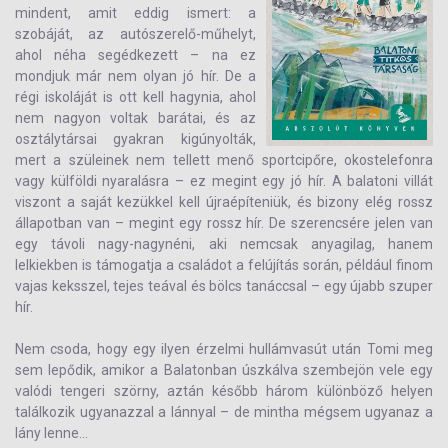
mindent, amit eddig ismert: a
szobáját, az autószerelő-műhelyt,
ahol néha segédkezett – na ez
mondjuk már nem olyan jó hír. De a
régi iskoláját is ott kell hagynia, ahol
nem nagyon voltak barátai, és az
osztálytársai gyakran kigúnyolták,
mert a szüleinek nem tellett menő sportcipőre, okostelefonra
vagy külföldi nyaralásra – ez megint egy jó hír. A balatoni villát
viszont a saját kezükkel kell újraépíteniük, és bizony elég rossz
állapotban van – megint egy rossz hír. De szerencsére jelen van
egy távoli nagy-nagynéni, aki nemcsak anyagilag, hanem
lelkiekben is támogatja a családot a felújítás során, például finom
vajas keksszel, tejes teával és bölcs tanáccsal – egy újabb szuper
hír.
Nem csoda, hogy egy ilyen érzelmi hullámvasút után Tomi meg
sem lepődik, amikor a Balatonban úszkálva szembejön vele egy
valódi tengeri szörny, aztán később három különböző helyen
találkozik ugyanazzal a lánnyal – de mintha mégsem ugyanaz a
lány lenne...