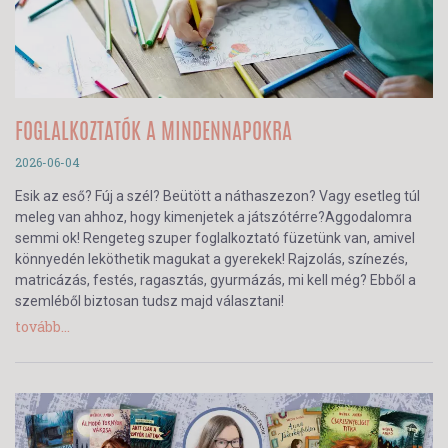
FOGLALKOZTATÓK A MINDENNAPOKRA
2026-06-04
Esik az eső? Fúj a szél? Beütött a náthaszezon? Vagy esetleg túl
meleg van ahhoz, hogy kimenjetek a játszótérre?Aggodalomra
semmi ok! Rengeteg szuper foglalkoztató füzetünk van, amivel
könnyedén leköthetik magukat a gyerekek! Rajzolás, színezés,
matricázás, festés, ragasztás, gyurmázás, mi kell még? Ebből a
szemléből biztosan tudsz majd választani!
tovább...