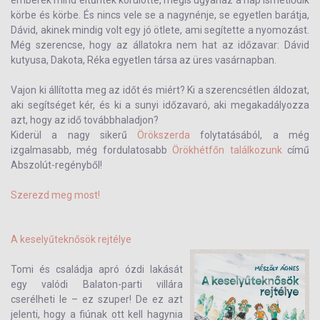
emberek mind eltűntek körülötte, mégis ugyanaz a nap ismétlődik
körbe és körbe. És nincs vele se a nagynénje, se egyetlen barátja,
Dávid, akinek mindig volt egy jó ötlete, ami segítette a nyomozást.
Még szerencse, hogy az állatokra nem hat az időzavar: Dávid
kutyusa, Dakota, Réka egyetlen társa az üres vasárnapban.
Vajon ki állította meg az időt és miért? Ki a szerencsétlen áldozat,
aki segítséget kér, és ki a sunyi időzavaró, aki megakadályozza
azt, hogy az idő továbbhaladjon?
Kiderül a nagy sikerű
Örökszerda
folytatásából, a még
izgalmasabb, még fordulatosabb
Örökhétfőn találkozunk
című
Abszolút-regényből!
Szerezd meg most!
A keselyűteknősök rejtélye
Tomi és családja apró ózdi lakását
egy valódi Balaton-parti villára
cserélheti le – ez szuper! De ez azt
jelenti, hogy a fiúnak ott kell hagynia