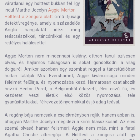
váratlanul egy holttest bukkan fel. Így
indul Marthe Jocelyn
Aggie Morton –
Holttest a zongora alatt
című ifjúsági
detektívregénye, amely a századelős
Anglia hangulatát idézi meg
teáscsészékkel, táncórákkal és egy
rejtélyes halálesettel.
Aggie Morton nem mindennapi kislány: otthon tanul, szívesen
olvas, és hajlamos túlságosan is sokat gondolkodni a világ
dolgairól. Amikor azonban egy szombat reggel a táncstúdióban
holtan találják Mrs. Evershamet, Aggie kíváncsisága minden
félelmét felülírja, és nyomozásba kezd. Hamarosan csatlakozik
hozzá Hector Perot, a Belgiumból érkezett, éles eszű fiú, és
kezdetét veszi életük első közös nyomozása, tele
gyanúsítottakkal, félrevezető nyomokkal és jó adag teával.
A regény bája nemcsak a cselekményben rejlik, hanem abban is,
ahogyan Marthe Jocelyn megidézi a krimi klasszikusait. Az éles
szemű olvasó hamar felismeri: Aggie nem más, mint a fiatal
Agatha Christie alteregója. A Holttest a zongora alatt így