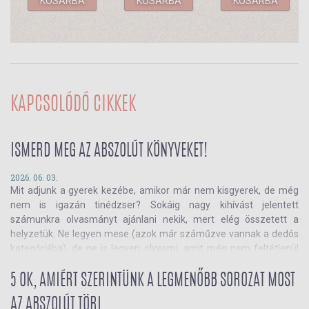
KOSÁRBA
KOSÁRBA
KOSÁRBA
KAPCSOLÓDÓ CIKKEK
ISMERD MEG AZ ABSZOLÚT KÖNYVEKET!
2026. 06. 03.
Mit adjunk a gyerek kezébe, amikor már nem kisgyerek, de még
nem is igazán tinédzser? Sokáig nagy kihívást jelentett
számunkra olvasmányt ajánlani nekik, mert elég összetett a
helyzetük. Ne legyen mese (azok már száműzve vannak a dedós
kategóriába), de ne is legyen olyasmi, amit még nem feltétlenül
tudnak megemészteni, mert túl nyomasztó, vagy egyszerűen
nem a korosztályuknak megfelelő problémákról, sajátosságokról
5 OK, AMIÉRT SZERINTÜNK A LEGMENŐBB SOROZAT MOST
szól.
AZ ABSZOLÚT TÖRI