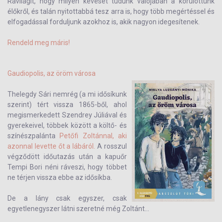
Rávilágít, hogy milyen keveset tudunk valójában a körülöttünk
élőkről, és talán nyitottabbá tesz arra is, hogy több megértéssel és
elfogadással forduljunk azokhoz is, akik nagyon idegesítenek.
Rendeld meg máris!
Gaudiopolis, az öröm városa
Thelegdy Sári nemrég (a mi idősíkunk
szerint) tért vissza 1865-ből, ahol
megismerkedett Szendrey Júliával és
gyerekeivel, többek között a költő- és
színészpalánta
Petőfi Zoltánnal, aki
azonnal levette őt a lábáról.
A rosszul
végződött időutazás után a kapuőr
Tempi Bori néni ráveszi, hogy többet
ne térjen vissza ebbe az idősíkba.
De a lány csak egyszer, csak
egyetlenegyszer látni szeretné még Zoltánt...