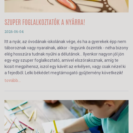
SZUPER FOGLALKOZTATÓK A NYÁRRA!
2026-06-04
Itt a nyár, az óvodának-iskolának vége, és ha a gyerekek épp nem
táboroznak vagy nyaralnak, akkor - legyünk őszinték - néha bizony
elég hosszúra tudnak nyúlni a délutánok… Ilyenkor nagyon jól jön
egy-egy szuper foglalkoztató, amivel elszórakoznak, amíg te
kicsit megpihensz, iszol egy kávét az erkélyen, vagy csak nézel ki
a fejedből. Lelki békédet megtámogató gyűjtemény következik!
tovább...