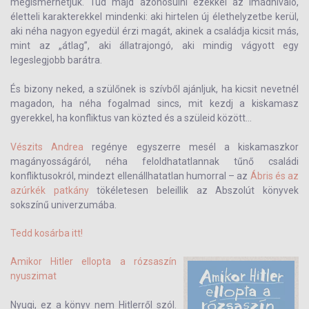
megismerhetjük. Tud majd azonosulni ezekkel az imádnivaló,
életteli karakterekkel mindenki: aki hirtelen új élethelyzetbe kerül,
aki néha nagyon egyedül érzi magát, akinek a családja kicsit más,
mint az „átlag”, aki állatrajongó, aki mindig vágyott egy
legeslegjobb barátra.
És bizony neked, a szülőnek is szívből ajánljuk, ha kicsit nevetnél
magadon, ha néha fogalmad sincs, mit kezdj a kiskamasz
gyerekkel, ha konfliktus van közted és a szüleid között…
Vészits Andrea
regénye egyszerre mesél a kiskamaszkor
magányosságáról, néha feloldhatatlannak tűnő családi
konfliktusokról, mindezt ellenállhatatlan humorral – az
Ábris és az
azúrkék patkány
tökéletesen beleillik az Abszolút könyvek
sokszínű univerzumába.
Tedd kosárba itt!
Amikor Hitler ellopta a rózsaszín
nyuszimat
Nyugi, ez a könyv nem Hitlerről szól.