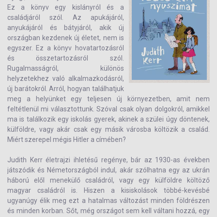
Ez a könyv egy kislányról és a
családjáról szól. Az apukájáról,
anyukájáról és bátyjáról, akik új
országban kezdenek új életet, nem is
egyszer. Ez a könyv hovatartozásról
és összetartozásról szól.
Rugalmasságról, különös
helyzetekhez való alkalmazkodásról,
új barátokról. Arról, hogyan találhatjuk
meg a helyünket egy teljesen új környezetben, amit nem
feltétlenül mi választottunk. Szóval csak olyan dolgokról, amikkel
ma is találkozik egy iskolás gyerek, akinek a szülei úgy döntenek,
külföldre, vagy akár csak egy másik városba költözik a család.
Miért szerepel mégis Hitler a címében?
Judith Kerr
életrajzi ihletésű regénye, bár az 1930-as években
játszódik és Németországból indul, akár szólhatna egy az ukrán
háború elől menekülő családról, vagy egy külföldre költöző
magyar családról is. Hiszen a kisiskolások többé-kevésbé
ugyanúgy élik meg ezt a hatalmas változást minden földrészen
és minden korban. Sőt, még országot sem kell váltani hozzá, egy