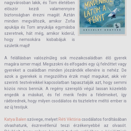
nagyvárosban lakik, és Tom életében
először kezdi valamennyire
biztonságban érezni magát. Aztán
minden megváltozik, amikor Zofia
apukája és Tom anyukája egymásba
szeretnek, hát még, amikor kiderül,
hogy nemsokára kisbabájuk is
születik majd!
A felállásban valószínűleg sok mozaikcsaládban élő gyerek
magára ismer majd. Megszokni és elfogadni egy új felnőttet vagy
gyereket a családban minden jószándék ellenére is nehéz. De
azok a gyerekek is megszólítva érzik majd magukat, akik vér
szerinti testvéreikkel kapcsolatban tapasztalják azt, hogy semmi
közös nincs bennük. A regény szereplői végül lassan közelebb
engedik a másikat, és fel merik fedni a félelmeiket, így
ráébrednek, hogy milyen csodálatos és tiszteletre méltó ember is
az új tesójuk.
Katya Balen
szövege, melyet
Réti Viktória
csodálatos fordításában
olvashatunk, észrevétlenül teszi érzékenyebbé az olvasót.