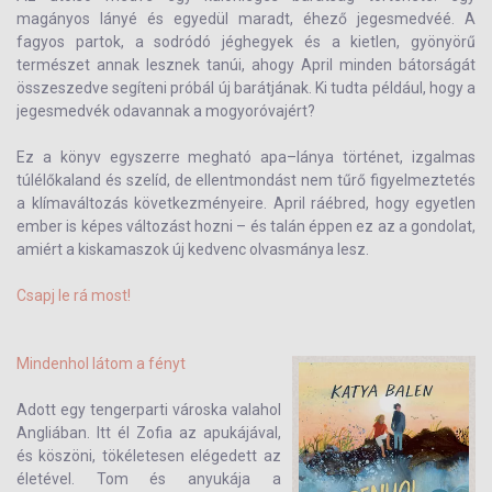
magányos lányé és egyedül maradt, éhező jegesmedvéé. A
fagyos partok, a sodródó jéghegyek és a kietlen, gyönyörű
természet annak lesznek tanúi, ahogy April minden bátorságát
összeszedve segíteni próbál új barátjának. Ki tudta például, hogy a
jegesmedvék odavannak a mogyoróvajért?
Ez a könyv egyszerre megható apa–lánya történet, izgalmas
túlélőkaland és szelíd, de ellentmondást nem tűrő figyelmeztetés
a klímaváltozás következményeire. April ráébred, hogy egyetlen
ember is képes változást hozni – és talán éppen ez az a gondolat,
amiért a kiskamaszok új kedvenc olvasmánya lesz.
Csapj le rá most!
Mindenhol látom a fényt
Adott egy tengerparti városka valahol
Angliában. Itt él Zofia az apukájával,
és köszöni, tökéletesen elégedett az
életével. Tom és anyukája a