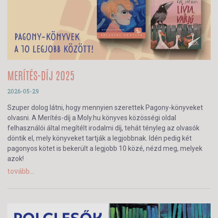
MERÍTÉS-DÍJ 2025
2026-05-29
Szuper dolog látni, hogy mennyien szerettek Pagony-könyveket
olvasni. A Merítés-díj a Moly.hu könyves közösségi oldal
felhasználói által megítélt irodalmi díj, tehát tényleg az olvasók
döntik el, mely könyveket tartják a legjobbnak. Idén pedig két
pagonyos kötet is bekerült a legjobb 10 közé, nézd meg, melyek
azok!
tovább...