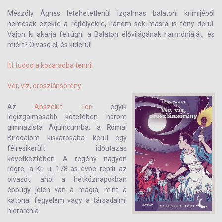
Mészöly Ágnes letehetetlenül izgalmas balatoni krimijéből
nemcsak ezekre a rejtélyekre, hanem sok másra is fény derül.
Vajon ki akarja felrúgni a Balaton élővilágának harmóniáját, és
miért? Olvasd el, és kiderül!
Itt tudod a kosaradba tenni!
Vér, víz, oroszlánsörény
Az
Abszolút Tör
i egyik
legizgalmasabb kötetében három
gimnazista Aquincumba, a Római
Birodalom kisvárosába kerül egy
félresikerült időutazás
következtében. A regény nagyon
régre, a Kr. u. 178-as évbe repíti az
olvasót, ahol a hétköznapokban
éppúgy jelen van a mágia, mint a
katonai fegyelem vagy a társadalmi
hierarchia.