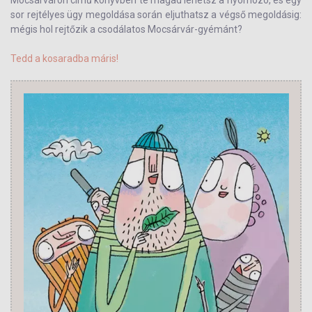
Mocsárváron című könyvben te magad lehetsz a nyomozó, és egy
sor rejtélyes ügy megoldása során eljuthatsz a végső megoldásig:
mégis hol rejtőzik a csodálatos Mocsárvár-gyémánt?
Tedd a kosaradba máris!