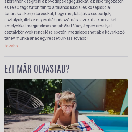
szeretnénk segíteni az óvodapedagógusokat, az alsó tagozaton
és felső tagozaton tanító általános iskolai és középiskolai
tanárokat, könyvtárosokat, hogy megtalálják a csoportjuk,
osztályuk, illetve egyes diákjaik számára azokat a könyveket,
amelyekkel megjutalmazhatják őket.Vagy éppen amellyel,
osztálykönyvek rendelése esetén, megalapozhatják a következő
tanév munkájának egy részét.Olvass tovább!
tovább...
EZT MÁR OLVASTAD?