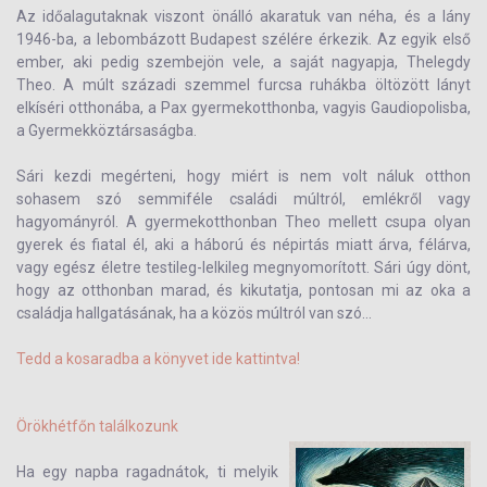
Az időalagutaknak viszont önálló akaratuk van néha, és a lány
1946-ba, a lebombázott Budapest szélére érkezik. Az egyik első
ember, aki pedig szembejön vele, a saját nagyapja, Thelegdy
Theo. A múlt századi szemmel furcsa ruhákba öltözött lányt
elkíséri otthonába, a Pax gyermekotthonba, vagyis Gaudiopolisba,
a Gyermekköztársaságba.
Sári kezdi megérteni, hogy miért is nem volt náluk otthon
sohasem szó semmiféle családi múltról, emlékről vagy
hagyományról. A gyermekotthonban Theo mellett csupa olyan
gyerek és fiatal él, aki a háború és népirtás miatt árva, félárva,
vagy egész életre testileg-lelkileg megnyomorított. Sári úgy dönt,
hogy az otthonban marad, és kikutatja, pontosan mi az oka a
családja hallgatásának, ha a közös múltról van szó...
Tedd a kosaradba a könyvet ide kattintva!
Örökhétfőn találkozunk
Ha egy napba ragadnátok, ti melyik