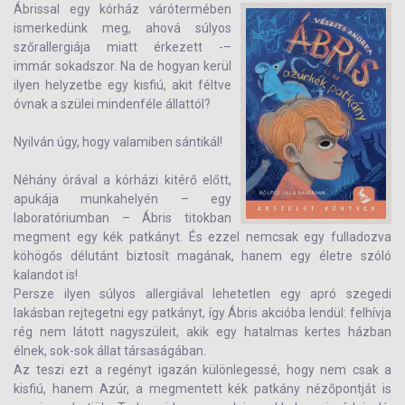
Ábrissal egy kórház várótermében
ismerkedünk meg, ahová súlyos
szőrallergiája miatt érkezett -–
immár sokadszor. Na de hogyan kerül
ilyen helyzetbe egy kisfiú, akit féltve
óvnak a szülei mindenféle állattól?
Nyilván úgy, hogy valamiben sántikál!
Néhány órával a kórházi kitérő előtt,
apukája munkahelyén – egy
laboratóriumban – Ábris titokban
megment egy kék patkányt. És ezzel nemcsak egy fulladozva
köhögős délutánt biztosít magának, hanem egy életre szóló
kalandot is!
Persze ilyen súlyos allergiával lehetetlen egy apró szegedi
lakásban rejtegetni egy patkányt, így Ábris akcióba lendül: felhívja
rég nem látott nagyszüleit, akik egy hatalmas kertes házban
élnek, sok-sok állat társaságában.
Az teszi ezt a regényt igazán különlegessé, hogy nem csak a
kisfiú, hanem Azúr, a megmentett kék patkány nézőpontját is