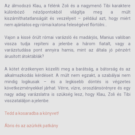
Az álmodozó Klau, a félénk Zoli és a nagymenő Tibi karaktere
különböző nézőpontokból világítja meg a múlt
kiszámíthatatlanságát és veszélyeit – például azt, hogy miért
nem ajánlatos egy római katona feleségével flörtölni...
Vajon a kissé őrült római varázsló és madárjós, Manius valóban
vissza tudja repíteni a jelenbe a három fiatalt, vagy a
varázstudása pont annyira hamis, mint az általa jó pénzért
árusított átoktáblák?
A kötet érzékenyen közelíti meg a barátság, a bátorság és az
alkalmazkodás kérdéseit. A múlt nem egzakt, a szabályai nem
mindig logikusak – és a legkisebb döntés is végzetes
következményekkel járhat. Vérre, vízre, oroszlánsörényre és egy
nagy adag varázslatra is szükség lesz, hogy Klau, Zoli és Tibi
visszataláljon a jelenbe.
Tedd a kosaradba a könyvet!
Ábris és az azúrkék patkány