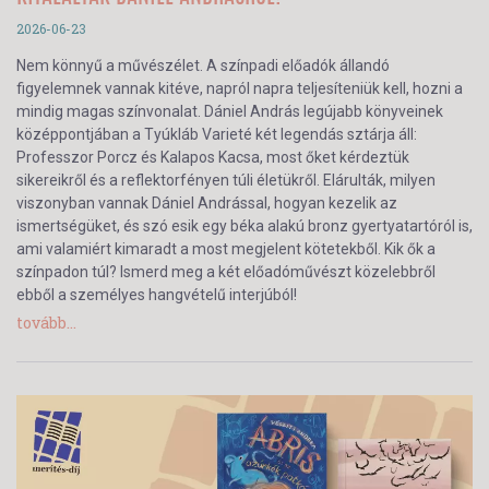
2026-06-23
Nem könnyű a művészélet. A színpadi előadók állandó
figyelemnek vannak kitéve, napról napra teljesíteniük kell, hozni a
mindig magas színvonalat. Dániel András legújabb könyveinek
középpontjában a Tyúkláb Varieté két legendás sztárja áll:
Professzor Porcz és Kalapos Kacsa, most őket kérdeztük
sikereikről és a reflektorfényen túli életükről. Elárulták, milyen
viszonyban vannak Dániel Andrással, hogyan kezelik az
ismertségüket, és szó esik egy béka alakú bronz gyertyatartóról is,
ami valamiért kimaradt a most megjelent kötetekből. Kik ők a
színpadon túl? Ismerd meg a két előadóművészt közelebbről
ebből a személyes hangvételű interjúból!
tovább...