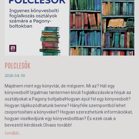
POLCLESŐK
2026-04-30
Majdnem mint egy könyvtár, de mégsem. Mi az? Hát egy
könyvesbolt! Izgalmas tantermen kívüli foglalkozásokra hívjuk az
osztályokat a Pagony boltjaiba!Hogyan épül fel egy könyvesbolt?
Hogyan tájékozódhatunk benne? Hányféle szempontból lehet
csoportosítani a könyveket? Hogyan szerezhetünk információkat,
hogyan viselkedjünk egy könyvesboltban? És ezek csak a
bevezető kérdések.Olvass tovább!
tovább...