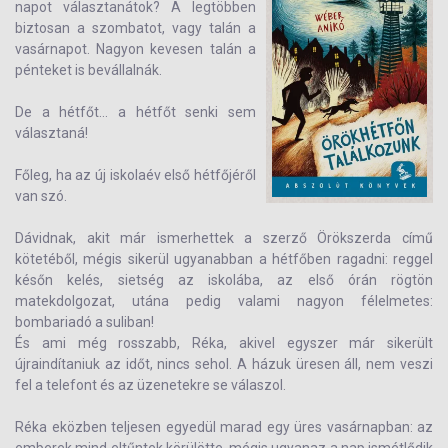
napot választanátok? A legtöbben
biztosan a szombatot, vagy talán a
vasárnapot. Nagyon kevesen talán a
pénteket is bevállalnák.
De a hétfőt... a hétfőt senki sem
választaná!
Főleg, ha az új iskolaév első hétfőjéről
van szó.
Dávidnak, akit már ismerhettek a szerző Örökszerda című
kötetéből, mégis sikerül ugyanabban a hétfőben ragadni: reggel
későn kelés, sietség az iskolába, az első órán rögtön
matekdolgozat, utána pedig valami nagyon félelmetes:
bombariadó a suliban!
És ami még rosszabb, Réka, akivel egyszer már sikerült
újraindítaniuk az időt, nincs sehol. A házuk üresen áll, nem veszi
fel a telefont és az üzenetekre se válaszol.
Réka eközben teljesen egyedül marad egy üres vasárnapban: az