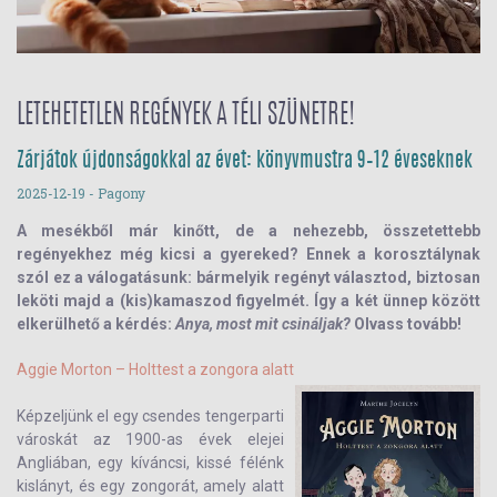
LETEHETETLEN REGÉNYEK A TÉLI SZÜNETRE!
Zárjátok újdonságokkal az évet: könyvmustra 9–12 éveseknek
2025-12-19
- Pagony
A mesékből már kinőtt, de a nehezebb, összetettebb
regényekhez még kicsi a gyereked? Ennek a korosztálynak
szól ez a válogatásunk: bármelyik regényt választod, biztosan
leköti majd a (kis)kamaszod figyelmét. Így a két ünnep között
elkerülhető a kérdés:
Anya, most mit csináljak?
Olvass tovább!
Aggie Morton – Holttest a zongora alatt
Képzeljünk el egy csendes tengerparti
városkát az 1900-as évek elejei
Angliában, egy kíváncsi, kissé félénk
kislányt, és egy zongorát, amely alatt