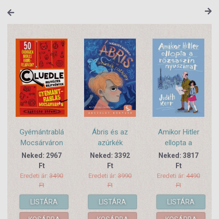
Gyémántrablás
Ábris és az
Amikor Hitler
Mocsárváron
azúrkék
ellopta a
- Cluedle -
patkány
rózsaszín
Neked: 2967
Neked: 3392
Neked: 3817
Rejtélyes
nyuszimat
Ft
Ft
Ft
rejtvények
Eredeti ár:
3490
Eredeti ár:
3990
Eredeti ár:
4490
Ft
Ft
Ft
LISTÁRA
LISTÁRA
LISTÁRA