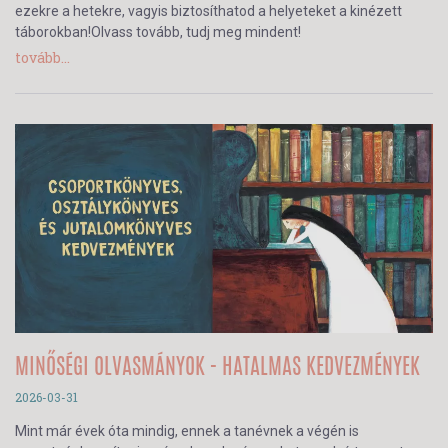
ezekre a hetekre, vagyis biztosíthatod a helyeteket a kinézett
táborokban!Olvass tovább, tudj meg mindent!
tovább...
MINŐSÉGI OLVASMÁNYOK - HATALMAS KEDVEZMÉNYEK
2026-03-31
Mint már évek óta mindig, ennek a tanévnek a végén is