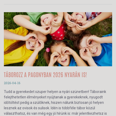
TÁBOROZZ A PAGONYBAN 2026 NYARÁN IS!
2026-04-16
Tudd a gyerekedet szuper helyen a nyári szünetben! Táboraink
felejthetetlen élményeket nyújtanak a gyerekeknek, nyugodt
időtöltést pedig a szülőknek, hiszen nálunk biztosan jó helyen
lesznek az ovisok és sulisok. Idén is többféle tábor közül
választhatsz, és van még egy jó hírünk is: már jelentkezhetsz is