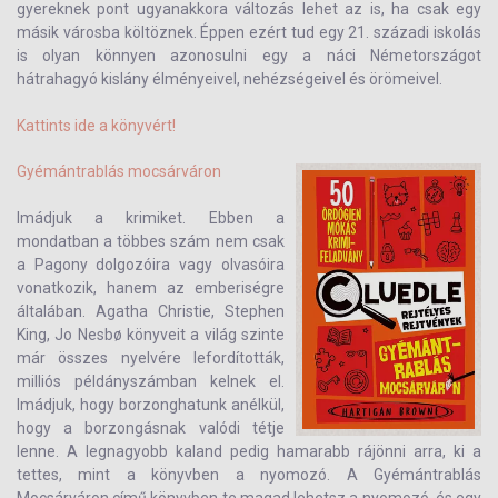
gyereknek pont ugyanakkora változás lehet az is, ha csak egy
másik városba költöznek. Éppen ezért tud egy 21. századi iskolás
is olyan könnyen azonosulni egy a náci Németországot
hátrahagyó kislány élményeivel, nehézségeivel és örömeivel.
Kattints ide a könyvért!
Gyémántrablás mocsárváron
Imádjuk a krimiket. Ebben a
mondatban a többes szám nem csak
a Pagony dolgozóira vagy olvasóira
vonatkozik, hanem az emberiségre
általában. Agatha Christie, Stephen
King, Jo Nesbø könyveit a világ szinte
már összes nyelvére lefordították,
milliós példányszámban kelnek el.
Imádjuk, hogy borzonghatunk anélkül,
hogy a borzongásnak valódi tétje
lenne. A legnagyobb kaland pedig hamarabb rájönni arra, ki a
tettes, mint a könyvben a nyomozó. A Gyémántrablás