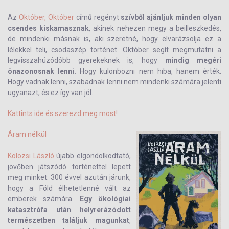
Az
Október, Október
című regényt
szívből ajánljuk minden olyan
csendes kiskamasznak
, akinek nehezen megy a beilleszkedés,
de mindenki másnak is, aki szeretné, hogy elvarázsolja ez a
lélekkel teli, csodaszép történet. Október segít megmutatni a
legvisszahúzódóbb gyerekeknek is, hogy
mindig megéri
önazonosnak lenni.
Hogy különbözni nem hiba, hanem érték.
Hogy vadnak lenni, szabadnak lenni nem mindenki számára jelenti
ugyanazt, és ez így van jól.
Kattints ide és szerezd meg most!
Áram nélkül
Kolozsi László
újabb elgondolkodtató,
jövőben játszódó történettel lepett
meg minket. 300 évvel azután járunk,
hogy a Föld élhetetlenné vált az
emberek számára.
Egy ökológiai
katasztrófa után helyrerázódott
természetben találjuk magunkat
,