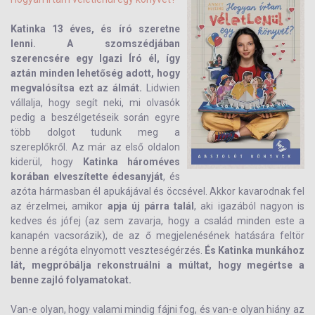
Katinka 13 éves, és író szeretne
lenni. A szomszédjában
szerencsére egy Igazi Író él, így
aztán minden lehetőség adott, hogy
megvalósítsa ezt az álmát.
Lidwien
vállalja, hogy segít neki, mi olvasók
pedig a beszélgetéseik során egyre
több dolgot tudunk meg a
szereplőkről. Az már az első oldalon
kiderül, hogy
Katinka hároméves
korában elveszítette édesanyját
, és
azóta hármasban él apukájával és öccsével. Akkor kavarodnak fel
az érzelmei, amikor
apja új párra talál
, aki igazából nagyon is
kedves és jófej (az sem zavarja, hogy a család minden este a
kanapén vacsorázik), de az ő megjelenésének hatására feltör
benne a régóta elnyomott veszteségérzés.
És Katinka munkához
lát, megpróbálja rekonstruálni a múltat, hogy megértse a
benne zajló folyamatokat.
Van-e olyan, hogy valami mindig fájni fog, és van-e olyan hiány az