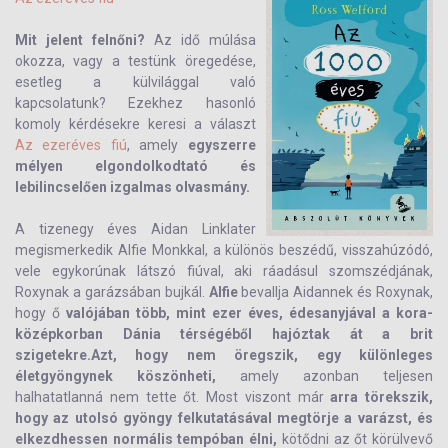
Mit jelent felnőni?
Az idő múlása
okozza, vagy a testünk öregedése,
esetleg a külvilággal való
kapcsolatunk? Ezekhez hasonló
komoly kérdésekre keresi a választ
Az ezeréves fiú
, amely
egyszerre
mélyen elgondolkodtató és
lebilincselően izgalmas olvasmány.
A tizenegy éves Aidan Linklater
megismerkedik Alfie Monkkal, a különös beszédű, visszahúzódó,
vele egykorúnak látszó fiúval, aki ráadásul szomszédjának,
Roxynak a garázsában bujkál.
Alfie
bevallja Aidannek és Roxynak,
hogy ő
valójában több, mint ezer éves, édesanyjával a kora-
középkorban Dánia térségéből hajóztak át a brit
szigetekre.Azt, hogy nem öregszik, egy különleges
életgyöngynek köszönheti,
amely azonban teljesen
halhatatlanná nem tette őt. Most viszont már
arra törekszik,
hogy az utolsó gyöngy felkutatásával megtörje a varázst, és
elkezdhessen normális tempóban élni,
kötődni az őt körülvevő