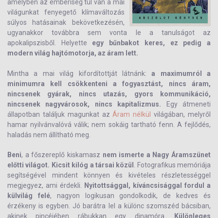
amelyben az emberiség túl van a mai
világunkat fenyegető klímaváltozás
súlyos hatásainak bekövetkezésén,
ugyanakkor továbbra sem vonta le a tanulságot az
apokalipszisből. Helyette
egy bűnbakot keres, ez pedig a
modern világ hajtómotorja, az áram lett.
Mintha a mai világ kifordítottját látnánk:
a maximumról a
minimumra kell csökkenteni a fogyasztást, nincs áram,
nincsenek gyárak, nincs utazás, gyors kommunikáció,
nincsenek nagyvárosok, nincs kapitalizmus.
Egy átmeneti
állapotban találjuk magunkat az
Áram nélkül
világában, melyről
hamar nyilvánvalóvá válik; nem sokáig tartható fenn. A fejlődés,
haladás nem állítható meg.
Beni
, a főszereplő kiskamasz
nem ismerte a Nagy Áramszünet
előtti világot. Kicsit kilóg a társai közül
. Fotografikus memóriája
segítségével mindent könnyen és kivételes részletességgel
megjegyez, ami érdekli.
Nyitottsággal, kíváncsisággal fordul a
külvilág felé
, nagyon logikusan gondolkodik, de kedves és
érzékeny is egyben. Jó barátra lel a különc szomszéd bácsiban,
akinek pincéjében rábukkan egy dinamóra.
Különleges