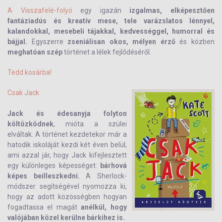
A Visszafelé-folyó
egy igazán
izgalmas, elképesztően
fantáziadús és kreatív mese, tele varázslatos lénnyel,
kalandokkal, mesebeli tájakkal, kedvességgel, humorral és
bájjal.
Egyszerre
zseniálisan okos, mélyen érző
és közben
meghatóan szép
történet a lélek fejlődéséről.
Tedd kosárba!
Csak Jack
Jack és édesanyja folyton
költözködnek
, mióta a szülei
elváltak. A történet kezdetekor már a
hatodik iskoláját kezdi két éven belül,
ami azzal jár, hogy Jack kifejlesztett
egy különleges képességet:
bárhová
képes beilleszkedni.
A Sherlock-
módszer segítségével nyomozza ki,
hogy az adott közösségben hogyan
fogadtassa el magát
anélkül, hogy
valójában közel kerülne bárkihez is.