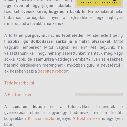
egy éven át úgy járjon iskolába
tizenkét évesek közé, hogy nem bukik le.
Ha ez sikerül neki,
hatalmas támogatást nyer a fejlesztőinek egy rejtélyes
milliárdostól a további munkához.
A történet
pörgős, muris, és letehetetlen.
Mindemellett pedig
filozófiai gondolkodásra sarkallja a fiatal olvasókat.
Mitől
vagyunk emberek? Mitől vagyok én én? Mit tegyünk, ha
választanunk kell, hogy néhány szerettünket mentsük meg, vagy
sokkal több, de számunkra vadidegen embert? Ilyen és ezekhez
hasonló kérdéseken merenghet - miközben gurul a nevetéstől -
aki kezébe veszi a
Beépített robot
ot.
Tedd kosárba itt!
A Hold emlékei
A
science fiction
és a futurisztikus történetek a
gyerekirodalomban is ugyanúgy hódítanak, mint a felnőtt
könyvekben.
Kolozsi László
regénye,
A Hold emlékei
is egy ilyen
kötet.