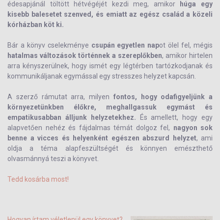
édesapjánál töltött hétvégéjét kezdi meg, amikor
húga egy
kisebb balesetet szenved, és emiatt az egész család a közeli
kórházban köt ki.
Bár a könyv cselekménye
csupán egyetlen nap
ot ölel fel, mégis
hatalmas változások
történnek a szereplőkben
, amikor hirtelen
arra kényszerülnek, hogy ismét egy légtérben tartózkodjanak és
kommunikáljanak egymással egy stresszes helyzet kapcsán.
A szerző rámutat arra, milyen
fontos, hogy odafigyeljünk a
környezetünkben élőkre, meghallgassuk egymást és
empatikusabban álljunk helyzetekhez.
És amellett, hogy egy
alapvetően nehéz és fájdalmas témát dolgoz fel,
nagyon sok
benne a vicces és helyenként egészen abszurd helyzet
, ami
oldja a téma alapfeszültségét és könnyen emészthető
olvasmánnyá teszi a könyvet.
Tedd kosárba most!
Hogyan írtam véletlenül egy könyvet?