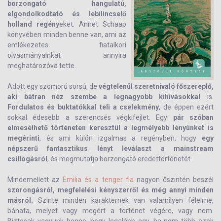
borzongató hangulatú,
elgondolkodtató és lebilincselő
holland regény
eket.
Annet Schaap
könyvében minden benne van, ami az
emlékezetes fiatalkori
olvasmányainkat annyira
meghatározóvá tette.
Adott egy szomorú sorsú, de
végtelenül szeretnivaló főszereplő,
aki bátran néz szembe a legnagyobb kihívásokkal
is.
Fordulatos és buktatókkal teli a cselekmény
, de éppen ezért
sokkal édesebb a szerencsés végkifejlet. Egy
pár szóban
elmesélhető történeten keresztül a legmélyebb lényünket is
megérinti
, és ami külön izgalmas a regényben, hogy
egy
népszerű fantasztikus lényt leválaszt a mainstream
csillogásról
, és megmutatja borzongató eredettörténetét.
Mindemellett az
Emilia és a tenger fia
nagyon őszintén beszél
szorongásról, megfelelési kényszerről és még annyi minden
másról.
Szinte minden karakternek van valamilyen félelme,
bánata, melyet vagy megért a történet végére, vagy nem.