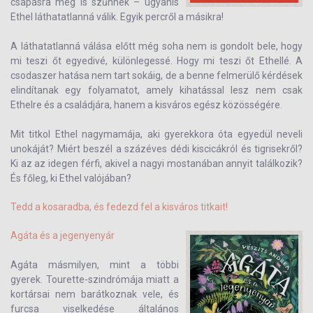
csapásra meg is szűnnek – ugyanis
Ethel láthatatlanná válik. Egyik percről a másikra!
A láthatatlanná válása előtt még soha nem is gondolt bele, hogy
mi teszi őt egyedivé, különlegessé. Hogy mi teszi őt Ethellé. A
csodaszer hatása nem tart sokáig, de a benne felmerülő kérdések
elindítanak egy folyamatot, amely kihatással lesz nem csak
Ethelre és a családjára, hanem a kisváros egész közösségére.
Mit titkol Ethel nagymamája, aki gyerekkora óta egyedül neveli
unokáját? Miért beszél a százéves dédi kiscicákról és tigrisekről?
Ki az az idegen férfi, akivel a nagyi mostanában annyit találkozik?
És főleg, ki Ethel valójában?
Tedd a kosaradba, és fedezd fel a kisváros titkait!
Agáta és a jegenyenyár
Agáta másmilyen, mint a többi
gyerek. Tourette-szindrómája miatt a
kortársai nem barátkoznak vele, és
furcsa viselkedése általános