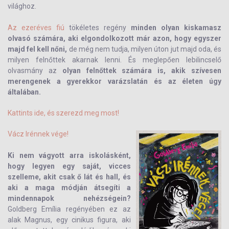
világhoz.
Az ezeréves fiú
tökéletes regény
minden olyan kiskamasz
olvasó számára, aki elgondolkozott már azon, hogy egyszer
majd fel kell nőni,
de még nem tudja, milyen úton jut majd oda, és
milyen felnőttek akarnak lenni. És meglepően lebilincselő
olvasmány az
olyan felnőttek számára is, akik szívesen
merengenek a gyerekkor varázslatán és az életen úgy
általában.
Kattints ide, és szerezd meg most!
Vácz Irénnek vége!
Ki nem vágyott arra iskolásként,
hogy legyen egy saját, vicces
szelleme, akit csak ő lát és hall, és
aki a maga módján átsegíti a
mindennapok nehézségein?
Goldberg Emília
regényében ez az
alak Magnus, egy cinikus figura, aki