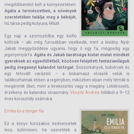
megdöbbenést kelt a környezetében.
Agáta a természetben, a növények
szeretetében találja meg a békéjét
,
hű társa pedig kutyusa, Mázli.
Egy nap a szomszédba egy kisfiú
költözik – aki még furcsábban viselkedik, mint a kislány. Nyár
Jakab meggyőződése ugyanis, hogy ő egy fa, mégpedig egy
jegenyenyárfa.
Agáta és Jakab barátsága kiutat mutat mindkét
gyereknek az egyedüllétből, közösen felépített fantáziaviláguk
pedig megannyi kalandot tartogat.
Boszorkányok, lúdvércek és
egy tetovált varázsló – a kiskamasz olvasók velük is
találkozhatnak ebben a regényben, miközben olyan mély témák is
megérintik őket, mint a kirekesztés vagy a magány. Lebilincselő,
érzékeny és kalandos olvasmány
Vészits Andrea
tollából a 9–12
éves korosztály számára.
Emilia és a tenger fia
Ez a könyv korszakos kedvencetek
lesz, különösen, ha szeretitek a