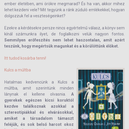
ember életében, ami örökre megmarad? És ha van, akkor mihez
lehet kezdeni vele? Mit tegyünk a ránk zúduló emlékekkel, hogyan
dolgozzuk fel a veszteségeinket?
Ezekre a kérdésekre persze nincs egyértelmű válasz, a könyv sem
kínál számunkra ilyet, de foglalkozni velük nagyon fontos.
Semmilyen erőfeszítés nem lehet haszontalan, amit azért
teszünk, hogy megértsük magunkat és a körülöttünk élőket.
Itt tudod kosárba tenni!
Kulcs a múltba
Hatalmas kedvencünk a Kulcs a
múltba, amit szerintünk minden
lánynak el kellene olvasnia
.
A
gyerekek egészen kicsi koruktól
kezdve találkoznak azokkal a
sztereotípiákkal és elvárásokkal,
amiket a társadalom támaszt
feléjük, és sok belső harcot okoz