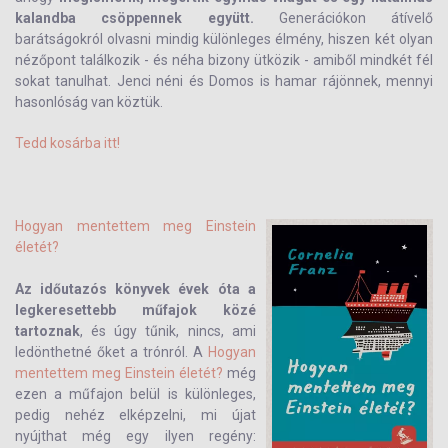
kalandba csöppennek együtt.
Generációkon átívelő
barátságokról olvasni mindig különleges élmény, hiszen két olyan
nézőpont találkozik - és néha bizony ütközik - amiből mindkét fél
sokat tanulhat. Jenci néni és Domos is hamar rájönnek, mennyi
hasonlóság van köztük.
Tedd kosárba itt!
Hogyan mentettem meg Einstein
életét?
Az időutazós könyvek évek óta a
legkeresettebb műfajok közé
tartoznak
, és úgy tűnik, nincs, ami
ledönthetné őket a trónról. A
Hogyan
mentettem meg Einstein életét?
még
ezen a műfajon belül is különleges,
pedig nehéz elképzelni, mi újat
nyújthat még egy ilyen regény: