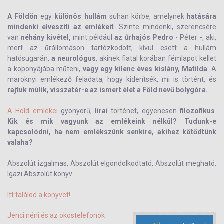
A Földön
egy
különös hullám
suhan körbe, amelynek
hatására
mindenki elveszíti az emlékeit
. Szinte mindenki, szerencsére
van
néhány kivétel,
mint például
az űrhajós Pedro
- Péter -, aki,
mert az űrállomáson tartózkodott, kívül esett a hullám
hatósugarán,
a neurológus
, akinek fiatal korában fémlapot kellet
a koponyájába műteni,
vagy egy kilenc éves kislány, Matilda
. A
maroknyi emlékező feladata, hogy kiderítsék, mi is történt, és
rajtuk múlik, visszatér-e az ismert élet a Föld nevű bolygóra.
A Hold emlékei
gyönyörű,
lírai
történet, egyenesen
filozofikus
.
Kik és mik vagyunk az emlékeink nélkül? Tudunk-e
kapcsolódni, ha nem emlékszünk senkire, akihez kötődtünk
valaha?
Abszolút izgalmas, Abszolút elgondolkodtató, Abszolút megható.
Igazi
Abszolút könyv
.
Itt találod a könyvet!
Jenci néni és az okostelefonok