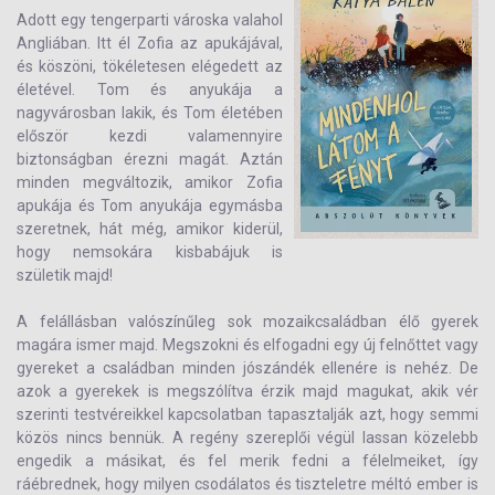
Adott egy tengerparti városka valahol
Angliában. Itt él Zofia az apukájával,
és köszöni, tökéletesen elégedett az
életével. Tom és anyukája a
nagyvárosban lakik, és Tom életében
először kezdi valamennyire
biztonságban érezni magát. Aztán
minden megváltozik, amikor Zofia
apukája és Tom anyukája egymásba
szeretnek, hát még, amikor kiderül,
hogy nemsokára kisbabájuk is
születik majd!
A felállásban valószínűleg sok mozaikcsaládban élő gyerek
magára ismer majd. Megszokni és elfogadni egy új felnőttet vagy
gyereket a családban minden jószándék ellenére is nehéz. De
azok a gyerekek is megszólítva érzik majd magukat, akik vér
szerinti testvéreikkel kapcsolatban tapasztalják azt, hogy semmi
közös nincs bennük. A regény szereplői végül lassan közelebb
engedik a másikat, és fel merik fedni a félelmeiket, így
ráébrednek, hogy milyen csodálatos és tiszteletre méltó ember is