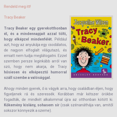
Rendeld meg itt!
Tracy Beaker
Tracy Beaker egy gyerekotthonban
él, és a mindennapjait azzal tölti,
hogy
elképzel mindenfélét
.
Például
azt, hogy az anyukája egy csodálatos,
de nagyon elfoglalt világutazó, és
emiatt nem tudja meglátogatni. Ezzel
szemben persze leginkább arról van
szó, hogy nem akarja, de Tracy
hősiesen és elképesztő humorral
száll szembe a valósággal.
Ahogy minden gyerek, ő is vágyik arra, hogy családban éljen, hogy
figyeljenek rá és szeressék. Korábban már kétszer örökbe
fogadták, de mindkét alkalommal újra az otthonban kötött ki.
Kőkemény kislány, sohasem sír
(csak szénanáthája van, amitől
sokszor könnyezik a szeme).