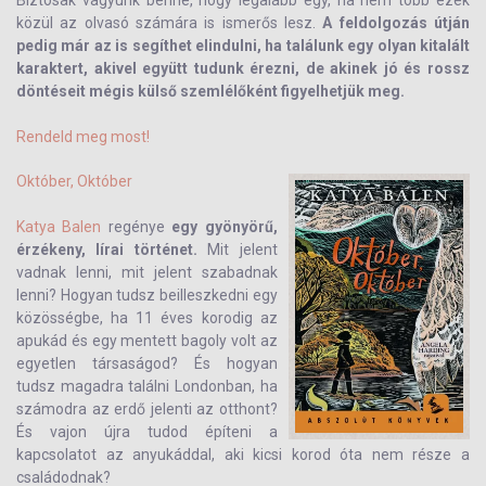
Biztosak vagyunk benne, hogy legalább egy, ha nem több ezek
közül az olvasó számára is ismerős lesz.
A feldolgozás útján
pedig már az is segíthet elindulni, ha találunk egy olyan kitalált
karaktert, akivel együtt tudunk érezni, de akinek jó és rossz
döntéseit mégis külső szemlélőként figyelhetjük meg.
Rendeld meg most!
Október, Október
Katya Balen
regénye
egy gyönyörű,
érzékeny, lírai történet.
Mit jelent
vadnak lenni, mit jelent szabadnak
lenni? Hogyan tudsz beilleszkedni egy
közösségbe, ha 11 éves korodig az
apukád és egy mentett bagoly volt az
egyetlen társaságod? És hogyan
tudsz magadra találni Londonban, ha
számodra az erdő jelenti az otthont?
És vajon újra tudod építeni a
kapcsolatot az anyukáddal, aki kicsi korod óta nem része a
családodnak?