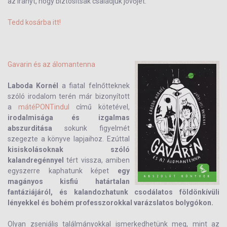
az irányt, hogy biztosítsák családjuk jövőjét.
Tedd kosárba itt!
Gavarin és az álomantenna
Laboda Kornél
a fiatal felnőtteknek
szóló irodalom terén már bizonyított
a
mátéPONTindul
című kötetével,
irodalmisága és izgalmas
abszurditása
sokunk figyelmét
szegezte a könyve lapjaihoz. Ezúttal
kisiskolásoknak szóló
kalandregénnyel
tért vissza, amiben
egyszerre kaphatunk képet
egy
magányos kisfiú határtalan
fantáziájáról, és kalandozhatunk csodálatos földönkívüli
lényekkel és bohém professzorokkal varázslatos bolygókon.
Olyan zseniális találmányokkal ismerkedhetünk meg, mint az