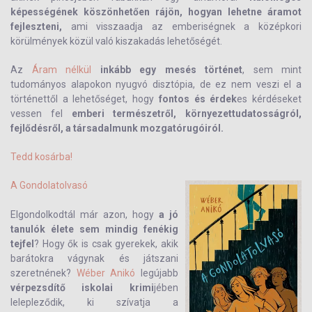
képességének köszönhetően rájön, hogyan lehetne áramot
fejleszteni,
ami visszaadja az emberiségnek a középkori
körülmények közül való kiszakadás lehetőségét.
Az
Áram nélkül
inkább egy mesés történet
, sem mint
tudományos alapokon nyugvó disztópia, de ez nem veszi el a
történettől a lehetőséget, hogy
fontos és érdek
es kérdéseket
vessen fel
emberi természetről, környezettudatosságról,
fejlődésről, a társadalmunk mozgatórugóiról.
Tedd kosárba!
A Gondolatolvasó
Elgondolkodtál már azon, hogy
a jó
tanulók élete sem mindig fenékig
tejfel
? Hogy ők is csak gyerekek, akik
barátokra vágynak és játszani
szeretnének?
Wéber Anikó
legújabb
vérpezsdítő iskolai krimi
jében
lelepleződik, ki szívatja a