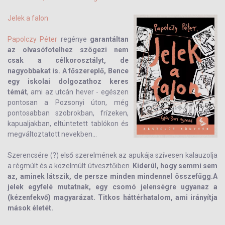
Jelek a falon
Papolczy Péter
regénye
garantáltan
az olvasófotelhez szögezi nem
csak a célkorosztályt, de
nagyobbakat is. A főszereplő, Bence
egy iskolai dolgozathoz keres
témát
, ami az utcán hever - egészen
pontosan a Pozsonyi úton, még
pontosabban szobrokban, frízeken,
kapualjakban, eltüntetett tablókon és
megváltoztatott nevekben…
Szerencsére (?) első szerelmének az apukája szívesen kalauzolja
a régmúlt és a közelmúlt útvesztőiben.
Kiderül, hogy semmi sem
az, aminek látszik, de persze minden mindennel összefügg.A
jelek egyfelé mutatnak, egy csomó jelenségre ugyanaz a
(kézenfekvő) magyarázat. Titkos háttérhatalom, ami irányítja
mások életét.