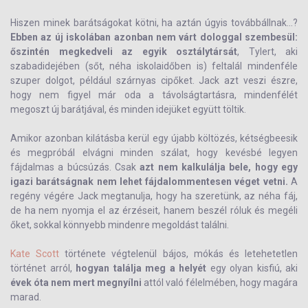
Hiszen minek barátságokat kötni, ha aztán úgyis továbbállnak...?
Ebben az új iskolában azonban nem várt dologgal szembesül:
őszintén megkedveli az egyik osztálytársát
, Tylert, aki
szabadidejében (sőt, néha iskolaidőben is) feltalál mindenféle
szuper dolgot, például szárnyas cipőket. Jack azt veszi észre,
hogy nem figyel már oda a távolságtartásra, mindenfélét
megoszt új barátjával, és minden idejüket együtt töltik.
Amikor azonban kilátásba kerül egy újabb költözés, kétségbeesik
és megpróbál elvágni minden szálat, hogy kevésbé legyen
fájdalmas a búcsúzás. Csak
azt nem kalkulálja bele, hogy egy
igazi barátságnak nem lehet fájdalommentesen véget vetni.
A
regény végére Jack megtanulja, hogy ha szeretünk, az néha fáj,
de ha nem nyomja el az érzéseit, hanem beszél róluk és megéli
őket, sokkal könnyebb mindenre megoldást találni.
Kate Scott
története végtelenül bájos, mókás és letehetetlen
történet arról,
hogyan találja meg a helyét
egy olyan kisfiú, aki
évek óta nem mert megnyílni
attól való félelmében, hogy magára
marad.