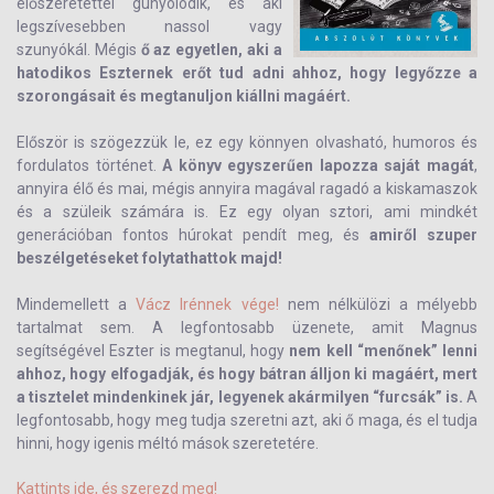
előszeretettel gúnyolódik, és aki
legszívesebben nassol vagy
szunyókál. Mégis
ő az egyetlen, aki a
hatodikos Eszternek erőt tud adni ahhoz, hogy legyőzze a
szorongásait és megtanuljon kiállni magáért.
Először is szögezzük le, ez egy könnyen olvasható, humoros és
fordulatos történet.
A könyv egyszerűen lapozza saját magát
,
annyira élő és mai, mégis annyira magával ragadó a kiskamaszok
és a szüleik számára is. Ez egy olyan sztori, ami mindkét
generációban fontos húrokat pendít meg, és
amiről szuper
beszélgetéseket folytathattok majd!
Mindemellett a
Vácz Irénnek vége!
nem nélkülözi a mélyebb
tartalmat sem. A legfontosabb üzenete, amit Magnus
segítségével Eszter is megtanul, hogy
nem kell “menőnek” lenni
ahhoz, hogy elfogadják, és hogy bátran álljon ki magáért, mert
a tisztelet mindenkinek jár, legyenek akármilyen “furcsák” is.
A
legfontosabb, hogy meg tudja szeretni azt, aki ő maga, és el tudja
hinni, hogy igenis méltó mások szeretetére.
Kattints ide, és szerezd meg!