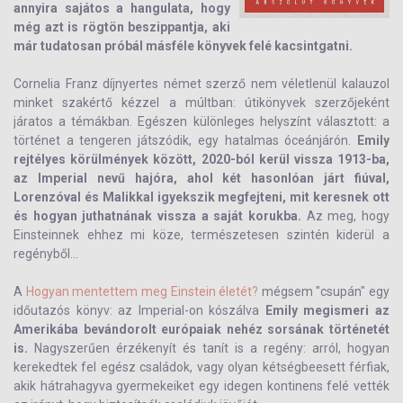
annyira sajátos a hangulata, hogy
még azt is rögtön beszippantja, aki
már tudatosan próbál másféle könyvek felé kacsintgatni.
Cornelia Franz díjnyertes német szerző nem véletlenül kalauzol
minket szakértő kézzel a múltban: útikönyvek szerzőjeként
járatos a témákban. Egészen különleges helyszínt választott: a
történet a tengeren játszódik, egy hatalmas óceánjárón.
Emily
rejtélyes körülmények között, 2020-ból kerül vissza 1913-ba,
az Imperial nevű hajóra, ahol két hasonlóan járt fiúval,
Lorenzóval és Malikkal igyekszik megfejteni, mit keresnek ott
és hogyan juthatnának vissza a saját korukba.
Az meg, hogy
Einsteinnek ehhez mi köze, természetesen szintén kiderül a
regényből...
A
Hogyan mentettem meg Einstein életét?
mégsem "csupán" egy
időutazós könyv: az Imperial-on kószálva
Emily megismeri az
Amerikába bevándorolt európaiak nehéz sorsának történetét
is.
Nagyszerűen érzékenyít és tanít is a regény: arról, hogyan
kerekedtek fel egész családok, vagy olyan kétségbeesett férfiak,
akik hátrahagyva gyermekeiket egy idegen kontinens felé vették