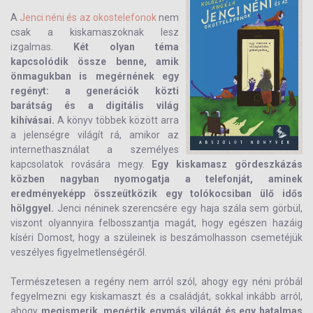
A
Jenci néni és az okostelefonok
nem
csak a kiskamaszoknak lesz
izgalmas.
Két olyan téma
kapcsolódik össze benne, amik
önmagukban is megérnének egy
regényt: a generációk közti
barátság és a digitális világ
kihívásai.
A könyv többek között arra
a jelenségre világít rá, amikor az
internethasználat a személyes
kapcsolatok rovására megy.
E
gy kiskamasz gördeszkázás
közben nagyban nyomogatja a telefonját, aminek
eredményeképp összeütközik egy tolókocsiban ülő idős
hölggyel.
Jenci néninek szerencsére egy haja szála sem görbül,
viszont olyannyira felbosszantja magát, hogy egészen hazáig
kíséri Domost, hogy a szüleinek is beszámolhasson csemetéjük
veszélyes figyelmetlenségéről.
Természetesen a regény nem arról szól, ahogy egy néni próbál
fegyelmezni egy kiskamaszt és a családját, sokkal inkább arról,
ahogy
megismerik, megértik egymás világát és egy hatalmas