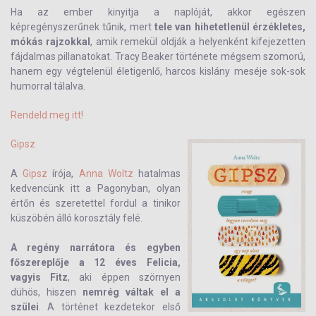
Ha az ember kinyitja a naplóját, akkor egészen
képregényszerűnek tűnik, mert
tele van hihetetlenül érzékletes,
mókás rajzokkal
, amik remekül oldják a helyenként kifejezetten
fájdalmas pillanatokat. Tracy Beaker története mégsem szomorú,
hanem egy végtelenül életigenlő, harcos kislány meséje sok-sok
humorral tálalva.
Rendeld meg itt!
Gipsz
A
Gipsz
írója,
Anna Woltz
hatalmas
kedvencünk itt a Pagonyban, olyan
értőn és szeretettel fordul a tinikor
küszöbén álló korosztály felé.
A regény narrátora és egyben
főszereplője a 12 éves Felicia,
vagyis Fitz
, aki éppen szörnyen
dühös, hiszen
nemrég váltak el a
szülei
. A történet kezdetekor első