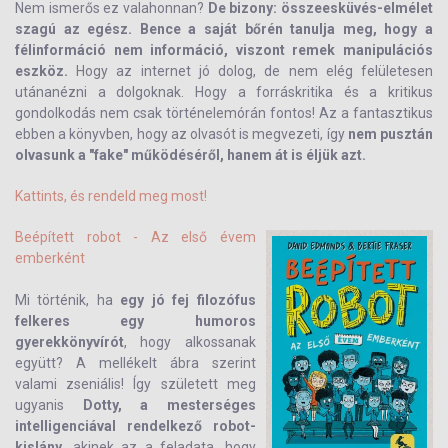
Nem ismerős ez valahonnan?
De bizony: összeesküvés-elmélet
szagú az egész. Bence a saját bőrén tanulja meg, hogy a
félinformáció nem információ, viszont remek manipulációs
eszköz.
Hogy az internet jó dolog, de nem elég felületesen
utánanézni a dolgoknak. Hogy a forráskritika és a kritikus
gondolkodás nem csak történelemórán fontos! Az a fantasztikus
ebben a könyvben, hogy az olvasót is megvezeti, így
nem pusztán
olvasunk a "fake" működéséről, hanem át is éljük azt.
Kattints, és rendeld meg most!
Beépített robot - Az első évem
emberként
Mi történik, ha
egy jó fej filozófus
felkeres egy humoros
gyerekkönyvírót
, hogy alkossanak
együtt? A mellékelt ábra szerint
valami zseniális! Így született meg
ugyanis
Dotty, a mesterséges
intelligenciával rendelkező robot-
kislány
, akinek az a feladata, hogy