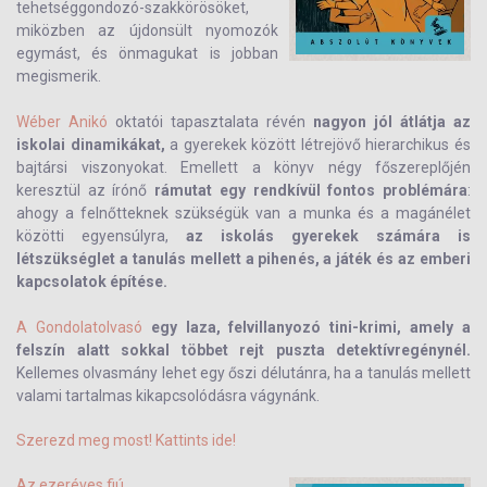
tehetséggondozó-szakkörösöket,
miközben az újdonsült nyomozók
egymást, és önmagukat is jobban
megismerik.
Wéber Anikó
oktatói tapasztalata révén
nagyon jól átlátja az
iskolai dinamikákat,
a gyerekek között létrejövő hierarchikus és
bajtársi viszonyokat. Emellett a könyv négy főszereplőjén
keresztül az írónő
rámutat egy rendkívül fontos problémára
:
ahogy a felnőtteknek szükségük van a munka és a magánélet
közötti egyensúlyra,
az iskolás gyerekek számára is
létszükséglet a tanulás mellett a pihenés, a játék és az emberi
kapcsolatok építése.
A Gondolatolvasó
egy laza, felvillanyozó tini-krimi, amely a
felszín alatt sokkal többet rejt puszta detektívregénynél.
Kellemes olvasmány lehet egy őszi délutánra, ha a tanulás mellett
valami tartalmas kikapcsolódásra vágynánk.
S zerezd meg most! Kattints ide!
Az ezeréves fiú