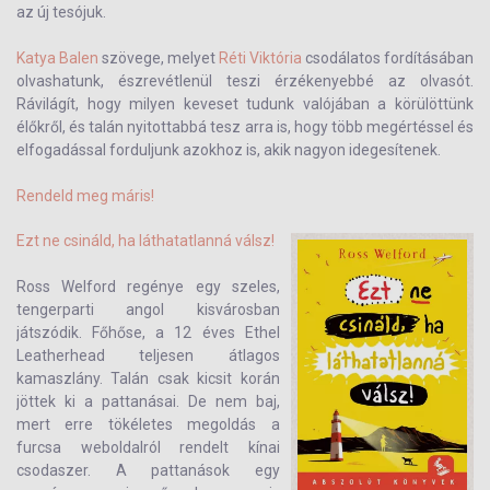
az új tesójuk.
Katya Balen
szövege, melyet
Réti Viktória
csodálatos fordításában
olvashatunk, észrevétlenül teszi érzékenyebbé az olvasót.
Rávilágít, hogy milyen keveset tudunk valójában a körülöttünk
élőkről, és talán nyitottabbá tesz arra is, hogy több megértéssel és
elfogadással forduljunk azokhoz is, akik nagyon idegesítenek.
Rendeld meg máris!
Ezt ne csináld, ha láthatatlanná válsz!
Ross Welford regénye egy szeles,
tengerparti angol kisvárosban
játszódik. Főhőse, a 12 éves Ethel
Leatherhead teljesen átlagos
kamaszlány. Talán csak kicsit korán
jöttek ki a pattanásai. De nem baj,
mert erre tökéletes megoldás a
furcsa weboldalról rendelt kínai
csodaszer. A pattanások egy