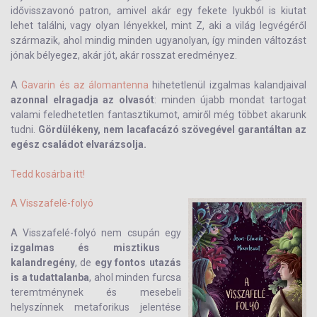
idővisszavonó patron, amivel akár egy fekete lyukból is kiutat
lehet találni, vagy olyan lényekkel, mint Z, aki a világ legvégéről
származik, ahol mindig minden ugyanolyan, így minden változást
jónak bélyegez, akár jót, akár rosszat eredményez.
A
Gavarin és az álomantenna
hihetetlenül izgalmas kalandjaival
azonnal elragadja az olvasót
: minden újabb mondat tartogat
valami feledhetetlen fantasztikumot, amiről még többet akarunk
tudni.
Gördülékeny, nem lacafacázó szövegével garantáltan az
egész családot elvarázsolja.
Tedd kosárba itt!
A Visszafelé-folyó
A Visszafelé-folyó nem csupán egy
izgalmas és misztikus
kalandregény
, de
egy fontos utazás
is a tudattalanba
, ahol minden furcsa
teremtménynek és mesebeli
helyszínnek metaforikus jelentése