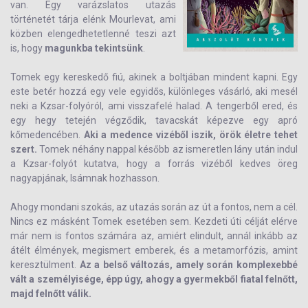
van. Egy varázslatos utazás
történetét tárja elénk Mourlevat, ami
közben elengedhetetlenné teszi azt
is, hogy
magunkba tekintsünk
.
Tomek egy kereskedő fiú, akinek a boltjában mindent kapni. Egy
este betér hozzá egy vele egyidős, különleges vásárló, aki mesél
neki a Kzsar-folyóról, ami visszafelé halad. A tengerből ered, és
egy hegy tetején végződik, tavacskát képezve egy apró
kőmedencében.
Aki a medence vizéből iszik, örök életre tehet
szert.
Tomek néhány nappal később az ismeretlen lány után indul
a Kzsar-folyót kutatva, hogy a forrás vizéből kedves öreg
nagyapjának, Isámnak hozhasson.
Ahogy mondani szokás, az utazás során az út a fontos, nem a cél.
Nincs ez másként Tomek esetében sem. Kezdeti úti célját elérve
már nem is fontos számára az, amiért elindult, annál inkább az
átélt élmények, megismert emberek, és a metamorfózis, amint
keresztülment.
Az a belső változás, amely során komplexebbé
vált a személyisége, épp úgy, ahogy a gyermekből fiatal felnőtt,
majd felnőtt válik.