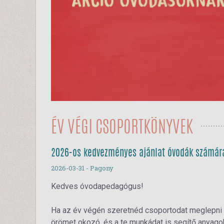
ÉV VÉGI CSOPORTKÖNYVEK
2026-os kedvezményes ajánlat óvodák számár
2026-03-31
- Pagony
Kedves óvodapedagógus!
Ha az év végén szeretnéd csoportodat meglepni
örömet okozó, és a te munkádat is segítő anyagok