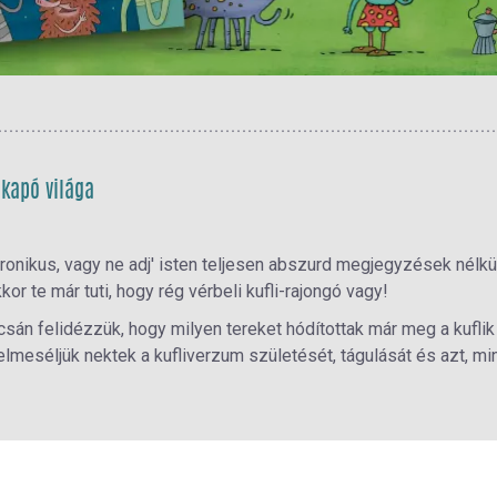
gkapó világa
 ironikus, vagy ne adj' isten teljesen abszurd megjegyzések nélkü
r te már tuti, hogy rég vérbeli kufli-rajongó vagy!
sán felidézzük, hogy milyen tereket hódítottak már meg a kuflik
 elmeséljük nektek a kufliverzum születését, tágulását és azt, mi
használati beállítások