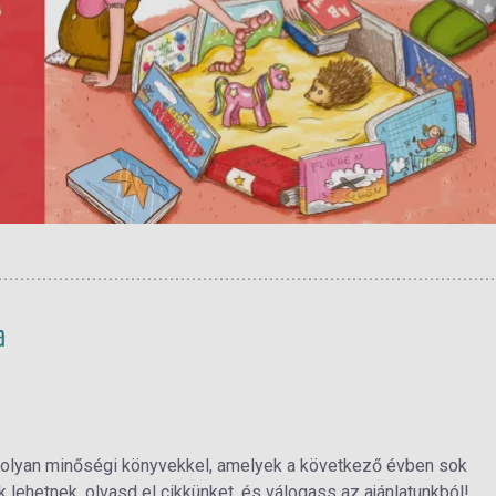
a
 olyan minőségi könyvekkel, amelyek a következő évben sok
 lehetnek, olvasd el cikkünket, és válogass az ajánlatunkból!