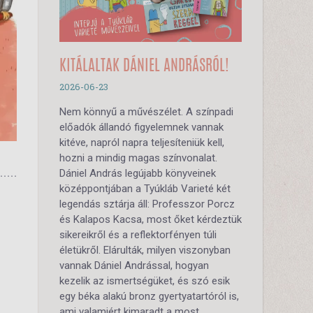
KITÁLALTAK DÁNIEL ANDRÁSRÓL!
2026-06-23
Nem könnyű a művészélet. A színpadi
előadók állandó figyelemnek vannak
kitéve, napról napra teljesíteniük kell,
hozni a mindig magas színvonalat.
Dániel András legújabb könyveinek
középpontjában a Tyúkláb Varieté két
legendás sztárja áll: Professzor Porcz
és Kalapos Kacsa, most őket kérdeztük
sikereikről és a reflektorfényen túli
életükről. Elárulták, milyen viszonyban
vannak Dániel Andrással, hogyan
kezelik az ismertségüket, és szó esik
egy béka alakú bronz gyertyatartóról is,
ami valamiért kimaradt a most