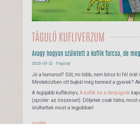
TÁGULÓ KUFLIVERZUM
Avagy hogyan született a kuflik furcsa, de me
2025-05-21
- Pagony
Jó a humorod? Sőt, mi több, nem bírsz ki fél órát
Mindeközben ott bujkál még benned a gyerek? Akko
A legújabb kuflikönyv,
A kuflik és a lámpigyók
kapc
(spoiler: az összeset). Dőljetek csak hátra, most
örülhettek most a legjobban!
tovább...
Süti