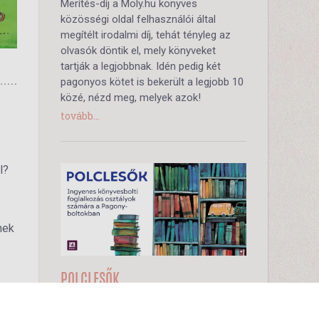
Merítés-díj a Moly.hu könyves
közösségi oldal felhasználói által
megítélt irodalmi díj, tehát tényleg az
olvasók döntik el, mely könyveket
tartják a legjobbnak. Idén pedig két
pagonyos kötet is bekerült a legjobb 10
közé, nézd meg, melyek azok!
tovább...
l?
nek
POLCLESŐK
2026-04-30