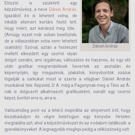
Először is született egy
képzőművész, a neve
Dániel András
.
Igazából író is lehetett volna, de
inkább elismert kortárs festő lett.
Hogy miért, azt kérdezd meg tőle...
(Amúgy ezzel már sokan beelőztek,
de a válaszokban soha nem lehetett
Dániel András
csalódni). Szóval, aztán a festészet
mellett elkezdett egy csomó olyan
dolgot csinálni, ami izgalmas, változatos és hasznos, és egy idő
után grafikai megrendelések hevertek az asztalán és
képernyőjén, így magazinok, plakátok, könyvborítók százai
lógatják a sarkukat most is szerte a világban Dániel András
munkáival tele. Képzeld, D. A. még a Pagonynak meg a Tilos az Á-
nak is dolgozott alkalmazott grafikusként, csinált egy csomó
képet, borítót erre is, arra is...
Valószínűleg pont ez a kitérő inspirálta az elnyomott írót, hogy
kiszabaduljon és végre belefogjon egy könyvbe. Hirtelen
megtalálta azt, ahol a képzőművészet és az irodalom találkozik: a
gyerekkönyveket. A legnagyobb meglepi pedig a célközönség volt.