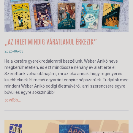
„AZ IHLET MINDIG VÁRATLANUL ÉRKEZIK”
2026-06-03
Ha a kortárs gyerekirodalomról beszélünk, Wéber Anikó neve
megkerülhetetlen, és ezt mindössze néhány év alatt érte el.
Szerettünk volna utánajárni, mi az oka annak, hogy regényei és
kisebbeknek írt meséi egyaránt ennyire népszerűek. Tudjatok meg
mindent Wéber Anikó eddigi életművéről, ami szerencsére egyre
bővül és egyre sokszínűbb!
tovább...