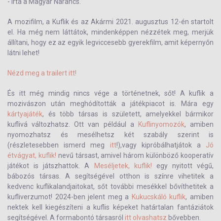
- írta a Magyar Narancs.
A mozifilm, a Kuflik és az Akármi 2021. augusztus 12-én startolt
el. Ha még nem láttátok, mindenképpen nézzétek meg, merjük
állítani, hogy ez az egyik legviccesebb gyerekfilm, amit képernyőn
látni lehet!
Nézd meg a trailert itt!
És itt még mindig nincs vége a történetnek, sőt! A kuflik a
mozivászon után meghódították a játékpiacot is. Mára egy
kártyajáték
, és több társas is született, amelyekkel bármikor
kuflivá változhatsz. Ott van például a
Kuflinyomozók
, amiben
nyomozhatsz és mesélhetsz két szabály szerint is
(részletesebben ismerd meg
itt
!),vagy kipróbálhatjátok a
Jó
étvágyat, kuflik!
nevű társast, amivel három különböző kooperatív
játékot is játszhattok. A
Meséljetek, kuflik!
egy nyitott végű,
bábozós társas. A segítségével otthon is színre vihetitek a
kedvenc kuflikalandjaitokat, sőt további mesékkel bővíthetitek a
kufliverzumot! 2024-ben jelent meg a
Kukucskáló kuflik
, amiben
nektek kell kiegészíteni a kuflis képeket határtalan fantáziátok
segítségével. A formabontó társasról
itt olvashatsz
bővebben.