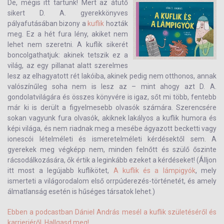
De, mégis itt tartunk! Mert az átütő
sikert D. A. gyerekkönyves
pályafutásában bizony a
kuflik
hozták
meg. Ez a hét fura lény, akiket nem
lehet nem szeretni. A kuflik sikerét
boncolgathatjuk: akinek tetszik ez a
világ, az egy pillanat alatt szerelmes
lesz az elhagyatott rét lakóiba, akinek pedig nem otthonos, annak
valószínűleg soha nem is lesz az – mint ahogy azt D. A.
gondolatvilágára és összes könyvére is igaz, sőt mi több, fentebb
már ki is derült a figyelmesebb olvasók számára. Szerencsére
sokan vagyunk fura olvasók, akiknek lakályos a kuflik humora és
képi világa, és nem riadnak meg a mesébe ágyazott becketti vagy
ionescói lételméleti és ismeretelméleti kérdésektől sem. A
gyerekek meg végképp nem, minden felnőtt és szülő őszinte
rácsodálkozására, ők értik a leginkább ezeket a kérdéseket! (Álljon
itt most a legújabb kuflikötet,
A kuflik és a lámpigyók
, mely
ismerteti a világorodalom első orrpúderezés-történetét, és amely
álmatlanság esetén is hűséges társatok lehet.)
Ebben a podcastban Dániel András mesél a kuflik születéséről és
karrierjéről. Hallgasd meg!