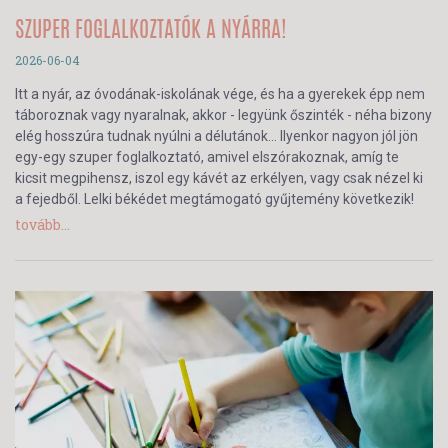
SZUPER FOGLALKOZTATÓK A NYÁRRA!
2026-06-04
Itt a nyár, az óvodának-iskolának vége, és ha a gyerekek épp nem
táboroznak vagy nyaralnak, akkor - legyünk őszinték - néha bizony
elég hosszúra tudnak nyúlni a délutánok… Ilyenkor nagyon jól jön
egy-egy szuper foglalkoztató, amivel elszórakoznak, amíg te
kicsit megpihensz, iszol egy kávét az erkélyen, vagy csak nézel ki
a fejedből. Lelki békédet megtámogató gyűjtemény következik!
tovább...