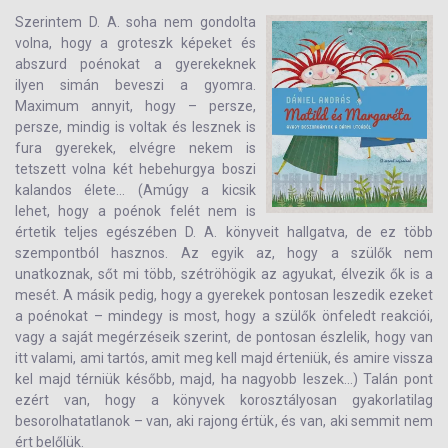
Szerintem D. A. soha nem gondolta
volna, hogy a groteszk képeket és
abszurd poénokat a gyerekeknek
ilyen simán beveszi a gyomra.
Maximum annyit, hogy – persze,
persze, mindig is voltak és lesznek is
fura gyerekek, elvégre nekem is
tetszett volna két hebehurgya boszi
kalandos élete... (Amúgy a kicsik
lehet, hogy a poénok felét nem is
értetik teljes egészében D. A. könyveit hallgatva, de ez több
szempontból hasznos. Az egyik az, hogy a szülők nem
unatkoznak, sőt mi több, szétröhögik az agyukat, élvezik ők is a
mesét. A másik pedig, hogy a gyerekek pontosan leszedik ezeket
a poénokat – mindegy is most, hogy a szülők önfeledt reakciói,
vagy a saját megérzéseik szerint, de pontosan észlelik, hogy van
itt valami, ami tartós, amit meg kell majd érteniük, és amire vissza
kel majd térniük később, majd, ha nagyobb leszek...) Talán pont
ezért van, hogy a könyvek korosztályosan gyakorlatilag
besorolhatatlanok – van, aki rajong értük, és van, aki semmit nem
ért belőlük.