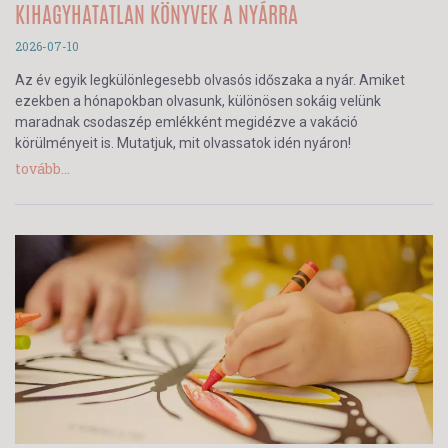
KIHAGYHATATLAN KÖNYVEK A NYÁRRA
2026-07-10
Az év egyik legkülönlegesebb olvasós időszaka a nyár. Amiket
ezekben a hónapokban olvasunk, különösen sokáig velünk
maradnak csodaszép emlékként megidézve a vakáció
körülményeit is. Mutatjuk, mit olvassatok idén nyáron!
tovább...