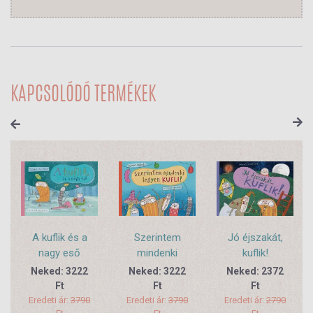
KAPCSOLÓDÓ TERMÉKEK
A kuflik és a
Szerintem
Jó éjszakát,
nagy eső
mindenki
kuflik!
legyen kufli!
Neked: 3222
Neked: 3222
Neked: 2372
Ft
Ft
Ft
Eredeti ár:
3790
Eredeti ár:
3790
Eredeti ár:
2790