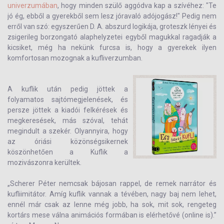
univerzumában
, hogy minden szülő aggódva kap a szívéhez: "Te
jó ég, ebből a gyerekből sem lesz jóravaló adójogász!" Pedig nem
erről van szó: egyszerűen D. A. abszurd logikája, groteszk lényei és
zsigerileg borzongató alaphelyzetei egyből magukkal ragadják a
kicsiket, még ha nekünk furcsa is, hogy a gyerekek ilyen
komfortosan mozognak a kufliverzumban.
A kuflik után pedig jöttek a
folyamatos sajtómegjelenések, és
persze jöttek a kiadói felkérések és
megkeresések, más szóval, tehát
megindult a szekér. Olyannyira, hogy
az óriási közönségsikernek
köszönhetően a Kuflik a
mozivászonra kerültek.
„Scherer Péter nemcsak bájosan rappel, de remek narrátor és
kufliimitátor. Amíg kuflik vannak a tévében, nagy baj nem lehet,
ennél már csak az lenne még jobb, ha sok, mit sok, rengeteg
kortárs mese válna animációs formában is elérhetővé (online is).”