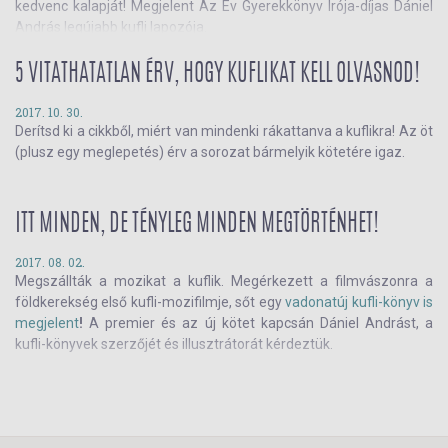
kedvenc kalapját! Megjelent Az Év Gyerekkönyv Írója-díjas Dániel
András legújabb kufli lapozója.
5 VITATHATATLAN ÉRV, HOGY KUFLIKAT KELL OLVASNOD!
2017. 10. 30.
Derítsd ki a cikkből, miért van mindenki rákattanva a kuflikra! Az öt
(plusz egy meglepetés) érv a sorozat bármelyik kötetére igaz.
ITT MINDEN, DE TÉNYLEG MINDEN MEGTÖRTÉNHET!
2017. 08. 02.
Megszállták a mozikat a kuflik. Megérkezett a filmvászonra a
földkerekség első kufli-mozifilmje, sőt egy
vadonatúj kufli-könyv is
megjelent
!
A premier és az új kötet kapcsán Dániel Andrást, a
kufli-könyvek szerzőjét és illusztrátorát kérdeztük.