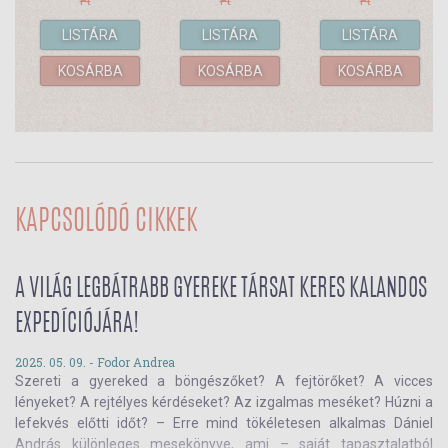
Ft
Ft
Ft
LISTÁRA
LISTÁRA
LISTÁRA
KOSÁRBA
KOSÁRBA
KOSÁRBA
KAPCSOLÓDÓ CIKKEK
A VILÁG LEGBÁTRABB GYEREKE TÁRSAT KERES KALANDOS
EXPEDÍCIÓJÁRA!
2025. 05. 09. -
Fodor Andrea
Szereti a gyereked a böngészőket? A fejtörőket? A vicces
lényeket? A rejtélyes kérdéseket? Az izgalmas meséket? Húzni a
lefekvés előtti időt? – Erre mind tökéletesen alkalmas Dániel
András különleges mesekönyve, ami – saját tapasztalatból