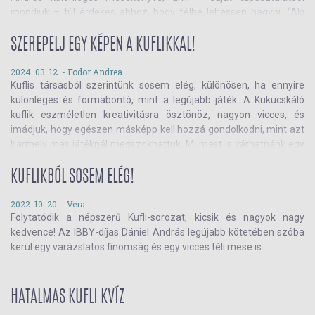
mondjuk – túl érdekes ahhoz, hogy félbe lehessen hagyni. (Aki
megpróbálja, magára vessen – mi szóltunk...) Ismerd meg
Jakabot és az utazást, melyre most titeket is meghív!
SZEREPELJ EGY KÉPEN A KUFLIKKAL!
2024. 03. 12. -
Fodor Andrea
Kuflis társasból szerintünk sosem elég, különösen, ha ennyire
különleges és formabontó, mint a legújabb játék. A Kukucskáló
kuflik eszméletlen kreativitásra ösztönöz, nagyon vicces, és
imádjuk, hogy egészen másképp kell hozzá gondolkodni, mint azt
bármely más játéknál megszokhattuk. Mi mást is várhatnánk egy
kuflis társastól?
Olvass tovább!
KUFLIKBÓL SOSEM ELÉG!
2022. 10. 20. -
Vera
Folytatódik a népszerű Kufli-sorozat, kicsik és nagyok nagy
kedvence! Az IBBY-díjas Dániel András legújabb kötetében szóba
kerül egy varázslatos finomság és egy vicces téli mese is.
HATALMAS KUFLI KVÍZ