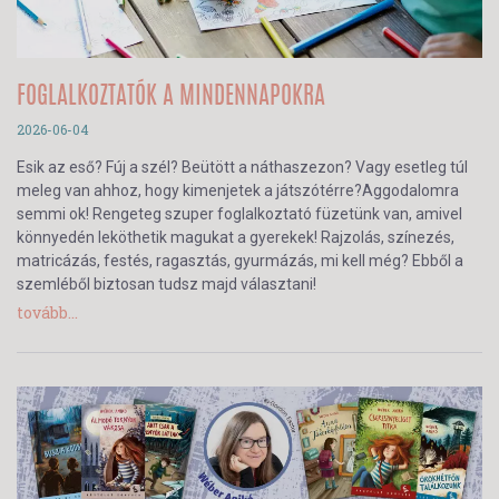
FOGLALKOZTATÓK A MINDENNAPOKRA
2026-06-04
Esik az eső? Fúj a szél? Beütött a náthaszezon? Vagy esetleg túl
meleg van ahhoz, hogy kimenjetek a játszótérre?Aggodalomra
semmi ok! Rengeteg szuper foglalkoztató füzetünk van, amivel
könnyedén leköthetik magukat a gyerekek! Rajzolás, színezés,
matricázás, festés, ragasztás, gyurmázás, mi kell még? Ebből a
szemléből biztosan tudsz majd választani!
tovább...