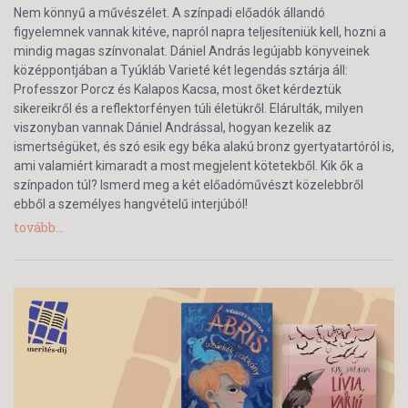
Nem könnyű a művészélet. A színpadi előadók állandó
figyelemnek vannak kitéve, napról napra teljesíteniük kell, hozni a
mindig magas színvonalat. Dániel András legújabb könyveinek
középpontjában a Tyúkláb Varieté két legendás sztárja áll:
Professzor Porcz és Kalapos Kacsa, most őket kérdeztük
sikereikről és a reflektorfényen túli életükről. Elárulták, milyen
viszonyban vannak Dániel Andrással, hogyan kezelik az
ismertségüket, és szó esik egy béka alakú bronz gyertyatartóról is,
ami valamiért kimaradt a most megjelent kötetekből. Kik ők a
színpadon túl? Ismerd meg a két előadóművészt közelebbről
ebből a személyes hangvételű interjúból!
tovább...