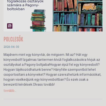
POLCLESŐK
2026-04-30
Majdnem mint egy könyvtár, de mégsem. Mi az? Hát egy
könyvesbolt! Izgalmas tantermen kívüli foglalkozásokra hívjuk az
osztályokat a Pagony boltjaiba!Hogyan épül fel egy könyvesbolt?
Hogyan tájékozódhatunk benne? Hányféle szempontból lehet
csoportosítani a könyveket? Hogyan szerezhetünk információkat,
hogyan viselkedjünk egy könyvesboltban? És ezek csak a
bevezető kérdések.Olvass tovább!
tovább...