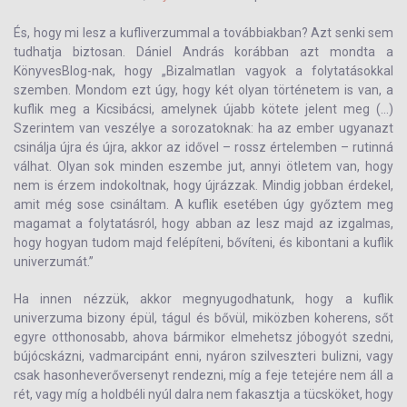
És, hogy mi lesz a kufliverzummal a továbbiakban? Azt senki sem
tudhatja biztosan. Dániel András korábban azt mondta a
KönyvesBlog-nak, hogy „Bizalmatlan vagyok a folytatásokkal
szemben. Mondom ezt úgy, hogy két olyan történetem is van, a
kuflik meg a Kicsibácsi, amelynek újabb kötete jelent meg (...)
Szerintem van veszélye a sorozatoknak: ha az ember ugyanazt
csinálja újra és újra, akkor az idővel – rossz értelemben – rutinná
válhat. Olyan sok minden eszembe jut, annyi ötletem van, hogy
nem is érzem indokoltnak, hogy újrázzak. Mindig jobban érdekel,
amit még sose csináltam. A kuflik esetében úgy győztem meg
magamat a folytatásról, hogy abban az lesz majd az izgalmas,
hogy hogyan tudom majd felépíteni, bővíteni, és kibontani a kuflik
univerzumát.”
Ha innen nézzük, akkor megnyugodhatunk, hogy a kuflik
univerzuma bizony épül, tágul és bővül, miközben koherens, sőt
egyre otthonosabb, ahova bármikor elmehetsz jóbogyót szedni,
bújócskázni, vadmarcipánt enni, nyáron szilveszteri bulizni, vagy
csak hasonheverőversenyt rendezni, míg a feje tetejére nem áll a
rét, vagy míg a holdbéli nyúl dalra nem fakasztja a tücsköket, hogy