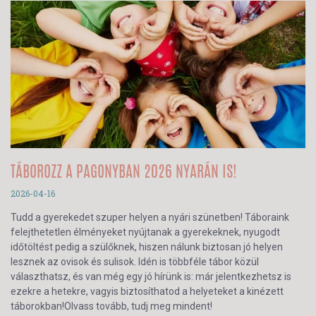
TÁBOROZZ A PAGONYBAN 2026 NYARÁN IS!
2026-04-16
Tudd a gyerekedet szuper helyen a nyári szünetben! Táboraink
felejthetetlen élményeket nyújtanak a gyerekeknek, nyugodt
időtöltést pedig a szülőknek, hiszen nálunk biztosan jó helyen
lesznek az ovisok és sulisok. Idén is többféle tábor közül
választhatsz, és van még egy jó hírünk is: már jelentkezhetsz is
ezekre a hetekre, vagyis biztosíthatod a helyeteket a kinézett
táborokban!Olvass tovább, tudj meg mindent!