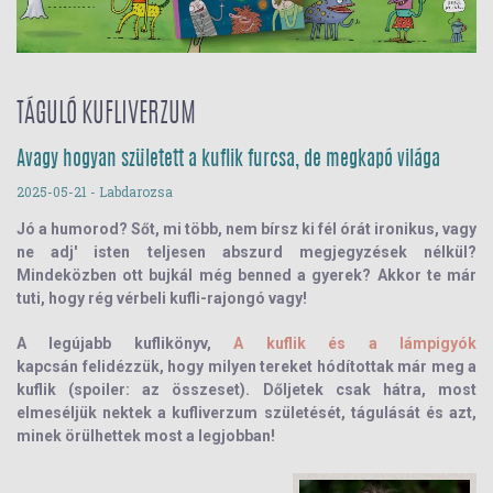
TÁGULÓ KUFLIVERZUM
Avagy hogyan született a kuflik furcsa, de megkapó világa
2025-05-21
- Labdarozsa
Jó a humorod? Sőt, mi több, nem bírsz ki fél órát ironikus, vagy
ne adj' isten teljesen abszurd megjegyzések nélkül?
Mindeközben ott bujkál még benned a gyerek? Akkor te már
tuti, hogy rég vérbeli kufli-rajongó vagy!
A legújabb kuflikönyv,
A kuflik és a lámpigyók
kapcsán felidézzük, hogy milyen tereket hódítottak már meg a
kuflik (spoiler: az összeset). Dőljetek csak hátra, most
elmeséljük nektek a kufliverzum születését, tágulását és azt,
minek örülhettek most a legjobban!