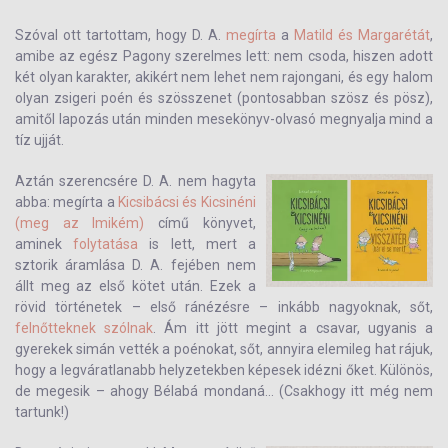
Szóval ott tartottam, hogy D. A.
megírta
a
Matild és Margarétát
,
amibe az egész Pagony szerelmes lett: nem csoda, hiszen adott
két olyan karakter, akikért nem lehet nem rajongani, és egy halom
olyan zsigeri poén és szösszenet (pontosabban szösz és pösz),
amitől lapozás után minden mesekönyv-olvasó megnyalja mind a
tíz ujját.
Aztán szerencsére D. A. nem hagyta
abba: megírta a
Kicsibácsi és Kicsinéni
(meg az Imikém)
című könyvet,
aminek
folytatása
is lett, mert a
sztorik áramlása D. A. fejében nem
állt meg az első kötet után. Ezek a
rövid történetek – első ránézésre – inkább nagyoknak, sőt,
felnőtteknek szólnak
. Ám itt jött megint a csavar, ugyanis a
gyerekek simán vették a poénokat, sőt, annyira elemileg hat rájuk,
hogy a legváratlanabb helyzetekben képesek idézni őket. Különös,
de megesik – ahogy Bélabá mondaná... (Csakhogy itt még nem
tartunk!)