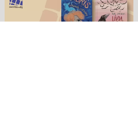
MERÍTÉS-DÍJ 2025
2026-05-29
Szuper dolog látni, hogy mennyien szerettek Pagony-könyveket
olvasni. A Merítés-díj a Moly.hu könyves közösségi oldal
felhasználói által megítélt irodalmi díj, tehát tényleg az olvasók
döntik el, mely könyveket tartják a legjobbnak. Idén pedig két
pagonyos kötet is bekerült a legjobb 10 közé, nézd meg, melyek
azok!
tovább...