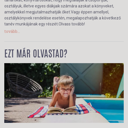
tanárokat, könyvtárosokat, hogy megtalálják a csoportjuk,
osztályuk, illetve egyes diákjaik számára azokat a könyveket,
amelyekkel megjutalmazhatják őket.Vagy éppen amellyel,
osztálykönyvek rendelése esetén, megalapozhatják a következő
tanév munkájának egy részét.Olvass tovább!
tovább...
EZT MÁR OLVASTAD?