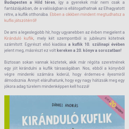
Budapesten a Hild téren
, így a gyerekek már nem csak a
fantáziájukban, de a valóságban is ellátogathatnak az Elhagyatott
rétre, a kuflik otthonába.
Ebben a cikkben mindent megtudhatsz a
kuflis játszótérről!
De ami a legeslegjobb hír, hogy ugyanebben az évben megjelent a
Kiránduló kuflik
, mely két szempontból is jubileumi kötetnek
számított: Egyrészt első kiadása
a kuflik 10. szülinapi évében
jelent meg, másrészt ez volt
kereken a 20. könyv a sorozatban!
Biztosan sokan vannak köztetek, akik már régóta szeretnének
egy jót kirándulni a kuflik társaságában. Nos, ebből a könyvből
végre mindenki számára kiderül, hogy érdemes-e ilyesmiről
álmodoznia. Annyit elárulhatunk, hogy egy nagy hátizsák meg egy
jókora adag türelem mindenképpen kell hozzá!