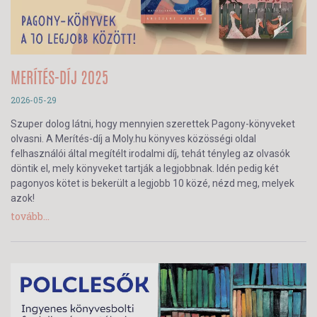
MERÍTÉS-DÍJ 2025
2026-05-29
Szuper dolog látni, hogy mennyien szerettek Pagony-könyveket
olvasni. A Merítés-díj a Moly.hu könyves közösségi oldal
felhasználói által megítélt irodalmi díj, tehát tényleg az olvasók
döntik el, mely könyveket tartják a legjobbnak. Idén pedig két
pagonyos kötet is bekerült a legjobb 10 közé, nézd meg, melyek
azok!
tovább...