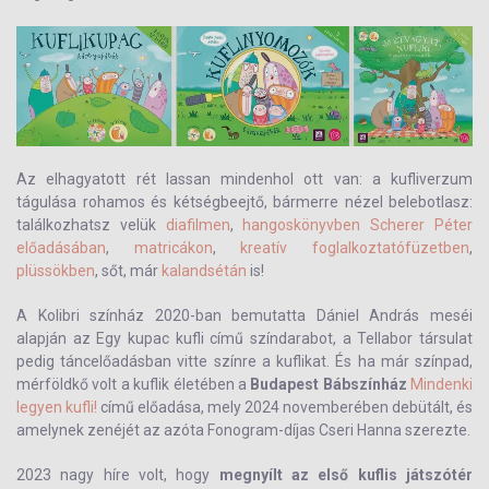
Az elhagyatott rét lassan mindenhol ott van: a kufliverzum
tágulása rohamos és kétségbeejtő, bármerre nézel belebotlasz:
találkozhatsz velük
diafilmen
,
hangoskönyvben Scherer Péter
előadásában
,
matricákon
,
kreatív foglalkoztatófüzetben
,
plüssökben
, sőt, már
kalandsétán
is!
A Kolibri színház 2020-ban bemutatta Dániel András meséi
alapján az Egy kupac kufli című színdarabot, a Tellabor társulat
pedig táncelőadásban vitte színre a kuflikat. És ha már színpad,
mérföldkő volt a kuflik életében a
Budapest Bábszínház
Mindenki
legyen kufli!
című előadása, mely 2024 novemberében debütált, és
amelynek zenéjét az azóta Fonogram-díjas Cseri Hanna szerezte.
2023 nagy híre volt, hogy
megnyílt az első kuflis játszótér