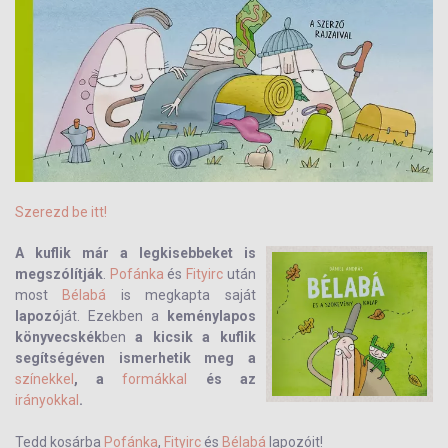
Szerezd be itt!
A kuflik már a legkisebbeket is
megszólítják
.
Pofánka
és
Fityirc
után
most
Bélabá
is megkapta saját
lapozó
ját. Ezekben a
keménylapos
könyvecskék
ben
a kicsik a kuflik
segítségéven ismerhetik meg a
színekkel
, a
formákkal
és az
irányokkal
.
Tedd kosárba
Pofánka
,
Fityirc
és
Bélabá
lapozóit!