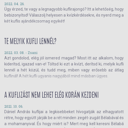
2022. 04. 26.
Úgy érzed, te vagy a legnagyobb kuflirajongó? Itt a lehetőség, hogy
bebizonyítsd! Válaszolj helyesen a kvízkérdésekre, és nyerd meg a
két kuflis ajándékcsomag egyikét!
TE MELYIK KUFLI LENNÉL?
2022. 03. 08. -
Zsani
Azt gondolod, elég jól ismered magad? Most itt az alkalom, hogy
kiderítsd, igazad van-e! Töltsd ki ezt a kvízt, derítsd ki, melyik kufli
lennél a hét közül, és tudd meg, miben vagy erősebb az átlag
kuflinál! A hét kufli ugyanis nagyjából mind másban ügyes.
A KUFLIZÁST NEM LEHET ELÉG KORÁN KEZDENI
2021. 10. 06.
Dániel András kuflijai a legkisebbeket hívogatják az elhagyatott
rétre, hogy együtt járják be a rét minden zegét-zugát Bélabával és
a mohamanyival. És hogy miért is? Mert meg kell keresni Bélabá