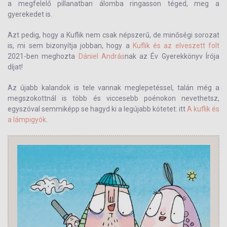
a megfelelő pillanatban álomba ringasson téged, meg a
gyerekedet is.
Azt pedig, hogy a Kuflik nem csak népszerű, de minőségi sorozat
is, mi sem bizonyítja jobban, hogy a
Kuflik és az elveszett folt
2021-ben meghozta
Dániel András
nak az Év Gyerekkönyv Írója
díjat!
Az újabb kalandok is tele vannak meglepetéssel, talán még a
megszokottnál is több és viccesebb poénokon nevethetsz,
egyszóval semmiképp se hagyd ki a legújabb kötetet: itt
A kuflik és
a lámpigyók
.