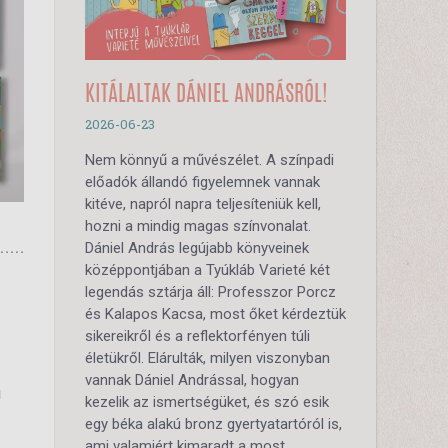
KITÁLALTAK DÁNIEL ANDRÁSRÓL!
2026-06-23
Nem könnyű a művészélet. A színpadi
előadók állandó figyelemnek vannak
kitéve, napról napra teljesíteniük kell,
hozni a mindig magas színvonalat.
Dániel András legújabb könyveinek
középpontjában a Tyúkláb Varieté két
legendás sztárja áll: Professzor Porcz
és Kalapos Kacsa, most őket kérdeztük
sikereikről és a reflektorfényen túli
életükről. Elárulták, milyen viszonyban
vannak Dániel Andrással, hogyan
!
kezelik az ismertségüket, és szó esik
egy béka alakú bronz gyertyatartóról is,
ami valamiért kimaradt a most