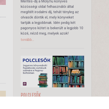
Merítés-díj a Moly.hu könyves
közösségi oldal felhasználói által
megítélt irodalmi díj, tehát tényleg az
olvasók döntik el, mely könyveket
tartják a legjobbnak. Idén pedig két
pagonyos kötet is bekerült a legjobb 10
közé, nézd meg, melyek azok!
tovább...
POLCLESŐK
2026-04-30