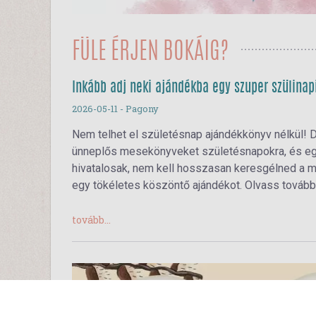
FÜLE ÉRJEN BOKÁIG?
Inkább adj neki ajándékba egy szuper szülina
2026-05-11
- Pagony
Nem telhet el születésnap ajándékkönyv nélkül! D
ünneplős mesekönyveket születésnapokra, és egy 
hivatalosak, nem kell hosszasan keresgélned a me
egy tökéletes köszöntő ajándékot. Olvass tovább
tovább...
Süti