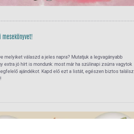
pi mesekönyvet!
e melyiket válaszd a jeles napra? Mutatjuk a legvagányabb
extra jó hírt is mondunk: most már ha szülinapi zsúrra vagytok
gfelelő ajándékot. Kapd elő ezt a listát, egészen biztos találsz
!
használati beállítások