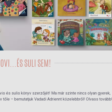
OVI...ÉS SULI SEM!
is és sulis könyv szerzőjét! Ma már szinte nincs olyan gyerek,
v tőle – bemutatjuk Vadadi Adriennt közelebbről! Olvass tovább