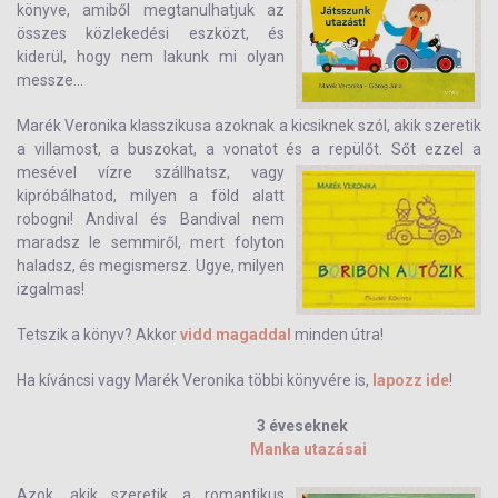
könyve, amiből megtanulhatjuk az
összes közlekedési eszközt, és
kiderül, hogy nem lakunk mi olyan
messze...
Marék Veronika klasszikusa azoknak a kicsiknek szól, akik szeretik
a villamost, a buszokat, a vonatot és a repülőt.
Sőt ezzel a
mesével vízre szállhatsz, vagy
kipróbálhatod, milyen a föld alatt
robogni! Andival és Bandival nem
maradsz le semmiről, mert folyton
haladsz, és megismersz. Ugye, milyen
izgalmas!
Tetszik a könyv? Akkor
vidd magaddal
minden útra!
Ha kíváncsi vagy Marék Veronika többi könyvére is,
lapozz ide
!
3 éveseknek
Manka utazásai
Azok, akik szeretik a romantikus