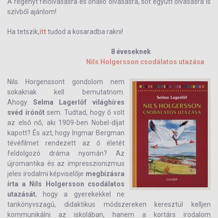
A regényt felolvasásra és önálló olvasásra, sőt együtt olvasásra is
szívből ajánlom!
Ha tetszik,
itt
tudod a kosaradba rakni!
8 éveseknek
Nils Holgersson csodálatos utazása
Nils Horgenssont gondolom nem
sokaknak kell bemutatnom.
Ahogy
Selma Lagerlöf világhíres
svéd írónőt
sem. Tudtad, hogy ő volt
az első nő, aki 1909-ben Nobel-díjat
kapott? És azt, hogy Ingmar Bergman
tévéfilmet rendezett az ő életét
feldolgozó dráma nyomán? Az
újromantika és az impresszionizmus
jeles irodalmi képviselője
megbízásra
írta a Nils Holgersson csodálatos
utazását
, hogy a gyerekekkel ne
tankönyvszagú, didaktikus módszereken keresztül kelljen
kommunikálni az iskolában, hanem a kortárs irodalom