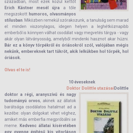
században, most ezek közül kettőt
Erich Kästner mesél újra
a tőle
megszokott
humoros, olvasmányos
stílusban
. Miközben remekül szórakozunk, a tanulság sem marad
el: minden viszonylagos, idegen helyen a leghétköznapibb
emberből is könnyen válhat csodálat vagy megvetés tárgya - vagy
akár olyan látványosság, amelyből mindenki hasznot akar húzni.
Bár ez a könyv törpékről és óriásokról szól, valójában mégis
nekünk, embereknek tart tükröt, akik lelkükben hol törpék, hol
óriások.
Olvas el te is!
10 éveseknek
Doktor Dolittle utazásai
Dolittle
doktor a régi, aranyszívű és nagy
tudományú orvos
, akinek az állatok
barátsága csodálatos hatalmat ad a
kezébe: olyan dolgokat vihet véghez,
amiket más emberfia megpróbálni se
merne.
Kedvenc állatai kíséretében
egy gyenge építésű kis vitorláson