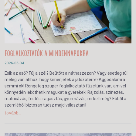
FOGLALKOZTATÓK A MINDENNAPOKRA
2026-06-04
Esik az eső? Fúj a szél? Beütött a náthaszezon? Vagy esetleg túl
meleg van ahhoz, hogy kimenjetek a játszótérre?Aggodalomra
semmi ok! Rengeteg szuper foglalkoztató füzetünk van, amivel
könnyedén leköthetik magukat a gyerekek! Rajzolás, színezés,
matricázás, festés, ragasztás, gyurmázás, mi kell még? Ebből a
szemléből biztosan tudsz majd választani!
tovább...