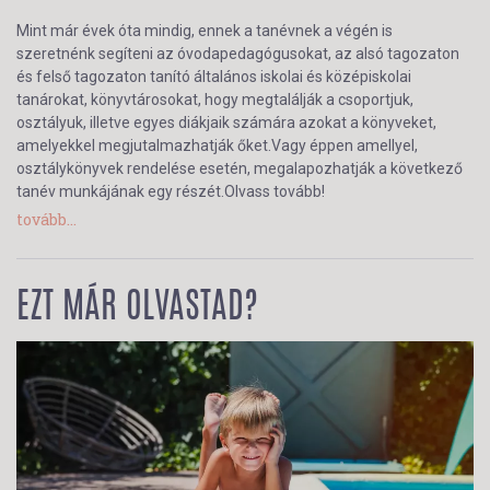
Mint már évek óta mindig, ennek a tanévnek a végén is
szeretnénk segíteni az óvodapedagógusokat, az alsó tagozaton
és felső tagozaton tanító általános iskolai és középiskolai
tanárokat, könyvtárosokat, hogy megtalálják a csoportjuk,
osztályuk, illetve egyes diákjaik számára azokat a könyveket,
amelyekkel megjutalmazhatják őket.Vagy éppen amellyel,
osztálykönyvek rendelése esetén, megalapozhatják a következő
tanév munkájának egy részét.Olvass tovább!
tovább...
EZT MÁR OLVASTAD?