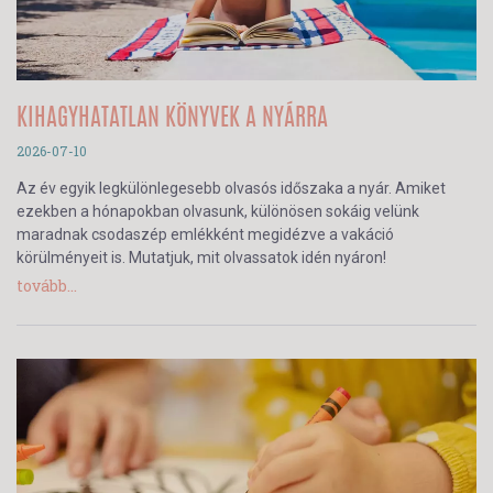
KIHAGYHATATLAN KÖNYVEK A NYÁRRA
2026-07-10
Az év egyik legkülönlegesebb olvasós időszaka a nyár. Amiket
ezekben a hónapokban olvasunk, különösen sokáig velünk
maradnak csodaszép emlékként megidézve a vakáció
körülményeit is. Mutatjuk, mit olvassatok idén nyáron!
tovább...