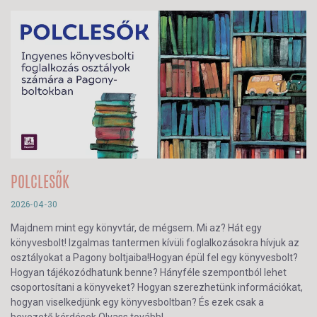
POLCLESŐK
2026-04-30
Majdnem mint egy könyvtár, de mégsem. Mi az? Hát egy
könyvesbolt! Izgalmas tantermen kívüli foglalkozásokra hívjuk az
osztályokat a Pagony boltjaiba!Hogyan épül fel egy könyvesbolt?
Hogyan tájékozódhatunk benne? Hányféle szempontból lehet
csoportosítani a könyveket? Hogyan szerezhetünk információkat,
hogyan viselkedjünk egy könyvesboltban? És ezek csak a