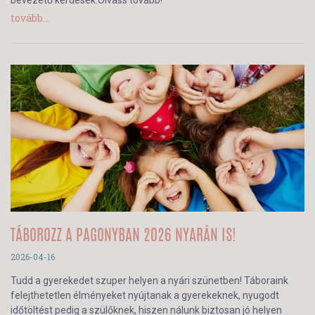
bevezető kérdések.Olvass tovább!
tovább...
TÁBOROZZ A PAGONYBAN 2026 NYARÁN IS!
2026-04-16
Tudd a gyerekedet szuper helyen a nyári szünetben! Táboraink
felejthetetlen élményeket nyújtanak a gyerekeknek, nyugodt
időtöltést pedig a szülőknek, hiszen nálunk biztosan jó helyen