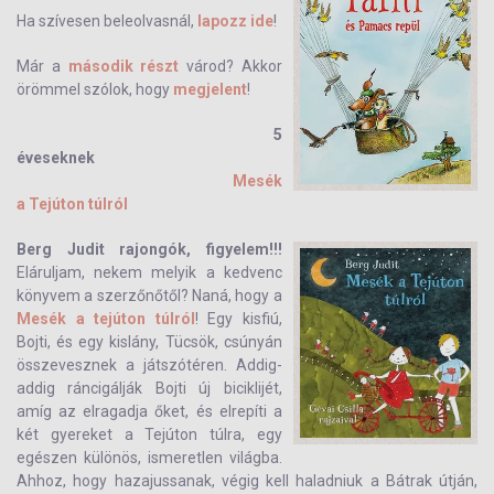
Ha szívesen beleolvasnál,
lapozz ide
!
Már a
második részt
várod? Akkor
örömmel szólok, hogy
megjelent
!
5
éveseknek
Mesék
a Tejúton túlról
Berg Judit rajongók, figyelem!!!
Eláruljam, nekem melyik a kedvenc
könyvem a szerzőnőtől? Naná, hogy a
Mesék a tejúton túlról
! Egy kisfiú,
Bojti, és egy kislány, Tücsök, csúnyán
összevesznek a játszótéren. Addig-
addig ráncigálják Bojti új biciklijét,
amíg az elragadja őket, és elrepíti a
két gyereket a Tejúton túlra, egy
egészen különös, ismeretlen világba.
Ahhoz, hogy hazajussanak, végig kell haladniuk a Bátrak útján,