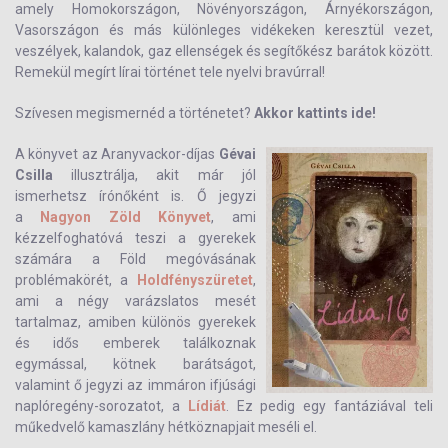
amely Homokországon, Növényországon, Árnyékországon,
Vasországon és más különleges vidékeken keresztül vezet,
veszélyek, kalandok, gaz ellenségek és segítőkész barátok között.
Remekül megírt lírai történet tele nyelvi bravúrral!
Szívesen megismernéd a történetet?
Akkor kattints ide!
A könyvet az Aranyvackor-díjas
Gévai
Csilla
illusztrálja, akit már jól
ismerhetsz írónőként is. Ő jegyzi
a
Nagyon Zöld Könyvet
, ami
kézzelfoghatóvá teszi a gyerekek
számára a Föld megóvásának
problémakörét, a
Holdfényszüretet
,
ami a négy varázslatos mesét
tartalmaz, amiben különös gyerekek
és idős emberek találkoznak
egymással, kötnek barátságot,
valamint ő jegyzi az immáron ifjúsági
naplóregény-sorozatot, a
Lídiát
. Ez pedig egy fantáziával teli
műkedvelő kamaszlány hétköznapjait meséli el.