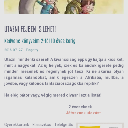
UTAZNI FEJBEN IS LEHET!
Kedvenc könyveim 2-től 10 éves korig
2016-07-27
- Pagony
Utazni mindenki szeret! A kíváncsiság épp úgy hajtja a kicsiket,
mint a nagyokat.
Az új helyek, ízek és kalandok ígérete pedig
minden mesének és regénynek jót tesz.
Ki ne akarna olyan
izgalmas kalandokat, amik egészen a Afrikába, múltba, a
jövőbe, vagy különös fantáziaországokba repítik?
Ha elég bátor vagy, végig mered olvasni ezt a listát!
2 éveseknek
Játsszunk utazást
Gyerekkorunk klasszikus felelgetős