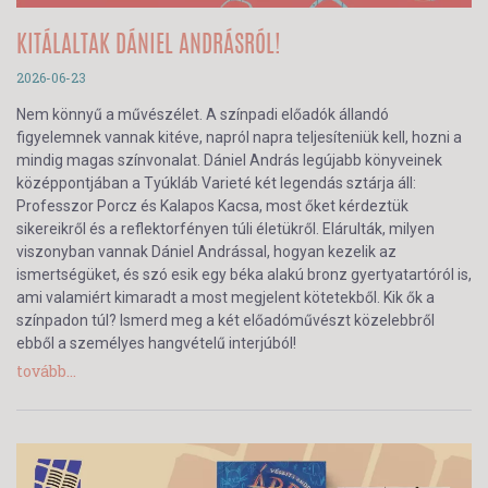
KITÁLALTAK DÁNIEL ANDRÁSRÓL!
2026-06-23
Nem könnyű a művészélet. A színpadi előadók állandó
figyelemnek vannak kitéve, napról napra teljesíteniük kell, hozni a
mindig magas színvonalat. Dániel András legújabb könyveinek
középpontjában a Tyúkláb Varieté két legendás sztárja áll:
Professzor Porcz és Kalapos Kacsa, most őket kérdeztük
sikereikről és a reflektorfényen túli életükről. Elárulták, milyen
viszonyban vannak Dániel Andrással, hogyan kezelik az
ismertségüket, és szó esik egy béka alakú bronz gyertyatartóról is,
ami valamiért kimaradt a most megjelent kötetekből. Kik ők a
színpadon túl? Ismerd meg a két előadóművészt közelebbről
ebből a személyes hangvételű interjúból!
tovább...