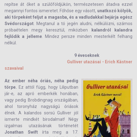
repítse át őket a szülőföldjükön, természetesen átadva ezzel
megannyi fontos ismeretet. Főhőse egy vásott,
unatkozó kölyök,
aki törpeként feljut a magasba, és a vadludakkal bejárja egész
Svédországot
. Megtanul a tó jegén aludni, nélkülözni, számos
próbaételen megy keresztül, miközben
kalandról kalandra
fejlődik a jelleme
. Mindez persze minden mesterkélt felhang
nélkül.
9 éveseknek
Gulliver utazásai - Erich Kästner
szavaival
Az ember néha óriás, néha pedig
törpe.
Ez attól függ, hogy Liliputban
jár-e, az apró emberkék honában,
vagy pedig Brobdingnag országában,
ahol toronyház nagyságú óriások
élnek. A kalandos sorsú Gulliver jól
ismerte mindkét birodalmat! Négy
izgalmas utazásának történetét
Jonathan Swift
írta meg a 17.