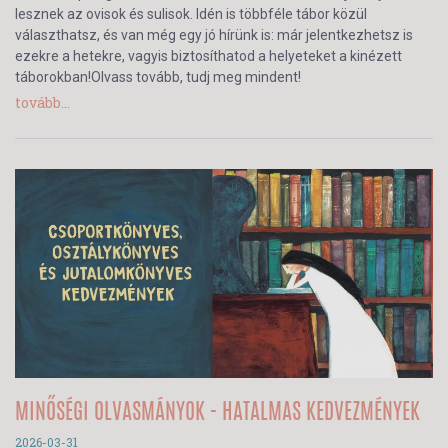
lesznek az ovisok és sulisok. Idén is többféle tábor közül
választhatsz, és van még egy jó hírünk is: már jelentkezhetsz is
ezekre a hetekre, vagyis biztosíthatod a helyeteket a kinézett
táborokban!Olvass tovább, tudj meg mindent!
tovább...
MINŐSÉGI OLVASMÁNYOK - HATALMAS KEDVEZMÉNYEK
2026-03-31