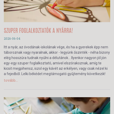
SZUPER FOGLALKOZTATÓK A NYÁRRA!
2026-06-04
Itt a nyár, az óvodának-iskolának vége, és ha a gyerekek épp nem
táboroznak vagy nyaralnak, akkor - legyünk őszinték - néha bizony
elég hosszúra tudnak nyúlni a délutánok… Ilyenkor nagyon jól jön
egy-egy szuper foglalkoztató, amivel elszórakoznak, amíg te
kicsit megpihensz, iszol egy kávét az erkélyen, vagy csak nézel ki
a fejedből. Lelki békédet megtámogató gyűjtemény következik!
tovább...