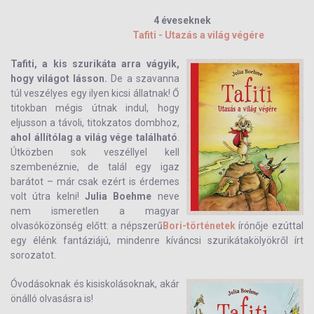
4 éveseknek
Tafiti - Utazás a világ végére
Tafiti, a kis szurikáta arra vágyik,
hogy világot lásson.
De a szavanna
túl veszélyes egy ilyen kicsi állatnak! Ő
titokban mégis útnak indul, hogy
eljusson a távoli, titokzatos dombhoz,
ahol állítólag a világ vége található
.
Útközben sok veszéllyel kell
szembenéznie, de talál egy igaz
barátot – már csak ezért is érdemes
volt útra kelni!
Julia Boehme
neve
nem ismeretlen a magyar
olvasóközönség előtt: a népszerű
Bori-történetek
írónője ezúttal
egy élénk fantáziájú, mindenre kíváncsi szurikátakölyökről írt
sorozatot.
Óvodásoknak és kisiskolásoknak, akár
önálló olvasásra is!