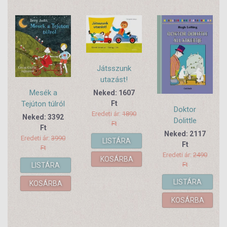
Játsszunk
utazást!
Mesék a
Neked: 1607
Tejúton túlról
Ft
Doktor
Eredeti ár:
1890
Neked: 3392
Dolittle
Ft
Ft
állatkertje
Neked: 2117
Eredeti ár:
3990
LISTÁRA
Ft
Ft
Eredeti ár:
2490
KOSÁRBA
Ft
LISTÁRA
LISTÁRA
KOSÁRBA
KOSÁRBA