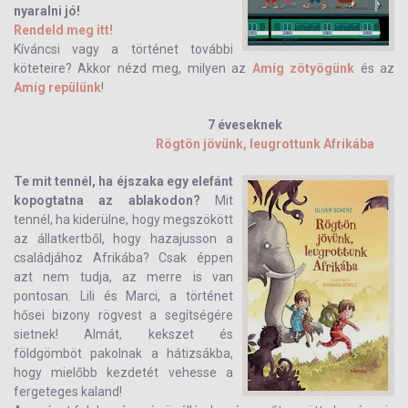
nyaralni jó!
Rendeld meg itt!
Kíváncsi vagy a történet további
köteteire? Akkor nézd meg, milyen az
Amíg zötyögünk
és az
Amíg repülünk
!
7 éveseknek
Rögtön jövünk, leugrottunk Afrikába
Te mit tennél, ha éjszaka egy elefánt
kopogtatna az ablakodon?
Mit
tennél, ha kiderülne, hogy megszökött
az állatkertből, hogy hazajusson a
családjához Afrikába? Csak éppen
azt nem tudja, az merre is van
pontosan. Lili és Marci, a történet
hősei bizony rögvest a segítségére
sietnek! Almát, kekszet és
földgömböt pakolnak a hátizsákba,
hogy mielőbb kezdetét vehesse a
fergeteges kaland!