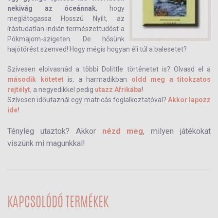
nekivág az óceánnak
, hogy
meglátogassa Hosszú Nyílt, az
írástudatlan indián természettudóst a
Pókmajom-szigeten. De hősünk
hajótörést szenved! Hogy mégis hogyan éli túl a balesetet?
Szívesen elolvasnád a többi Dolittle történetet is? Olvasd el a
második kötetet
is, a harmadikban
oldd meg a titokzatos
rejtélyt
, a negyedikkel pedig
utazz Afrikába
!
Szívesen időutaznál egy matricás foglalkoztatóval?
Akkor lapozz
ide!
Tényleg utaztok? Akkor
nézd meg
, milyen játékokat
viszünk mi magunkkal!
KAPCSOLÓDÓ TERMÉKEK