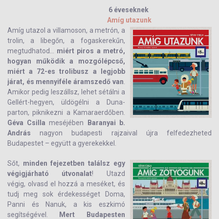
6 éveseknek
Amíg utazunk
Amíg utazol a villamoson, a metrón, a
trolin, a libegőn, a fogaskerekűn,
megtudhatod...
miért piros a metró,
hogyan működik a mozgólépcső,
miért a 72-es trolibusz a legjobb
járat, és mennyiféle áramszedő van
.
Amikor pedig leszállsz, lehet sétálni a
Gellért-hegyen, üldögélni a Duna-
parton, piknikezni a Kamaraerdőben.
Géva Csilla
meséjében
Baranyai b.
András
nagyon budapesti rajzaival újra felfedezheted
Budapestet – együtt a gyerekekkel.
Sőt,
minden fejezetben találsz egy
végigjárható útvonalat
! Utazd
végig, olvasd el hozzá a meséket, és
tudj meg sok érdekességet Doma,
Panni és Nanuk, a kis eszkimó
segítségével.
Mert Budapesten