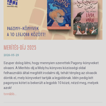
MERÍTÉS-DÍJ 2025
2026-05-29
Szuper dolog látni, hogy mennyien szerettek Pagony-könyveket
olvasni. A Merítés-díj a Moly.hu könyves közösségi oldal
felhasználói által megítélt irodalmi díj, tehát tényleg az olvasók
döntik el, mely könyveket tartják a legjobbnak. Idén pedig két
pagonyos kötet is bekerült a legjobb 10 közé, nézd meg, melyek
azok!
tovább...