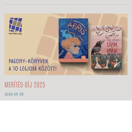
MERÍTÉS-DÍJ 2025
2026-05-29
Szuper dolog látni, hogy mennyien szerettek Pagony-könyveket
olvasni. A Merítés-díj a Moly.hu könyves közösségi oldal
felhasználói által megítélt irodalmi díj, tehát tényleg az olvasók
döntik el, mely könyveket tartják a legjobbnak. Idén pedig két
pagonyos kötet is bekerült a legjobb 10 közé, nézd meg, melyek