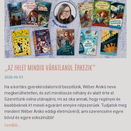
„AZ IHLET MINDIG VÁRATLANUL ÉRKEZIK”
2026-06-03
Ha a kortárs gyerekirodalomról beszélünk, Wéber Anikó neve
megkerülhetetlen, és ezt mindössze néhány év alatt érte el.
Szerettünk volna utánajárni, mi az oka annak, hogy regényei és
kisebbeknek írt meséi egyaránt ennyire népszerűek. Tudjatok meg
mindent Wéber Anikó eddigi életművéről, ami szerencsére egyre
bővül és egyre sokszínűbb!
tovább...