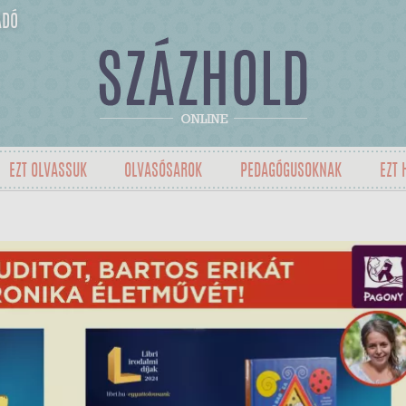
ADÓ
EZT OLVASSUK
OLVASÓSAROK
PEDAGÓGUSOKNAK
EZT 