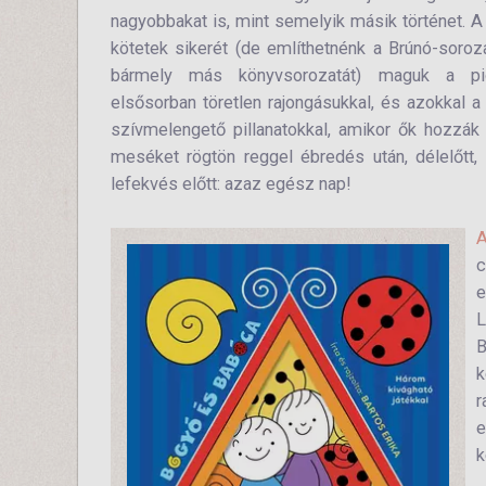
nagyobbakat is, mint semelyik másik történet. 
kötetek sikerét (de említhetnénk a Brúnó-soroz
bármely más könyvsorozatát) maguk a pic
elsősorban töretlen rajongásukkal, és azokkal 
szívmelengető pillanatokkal, amikor ők hozzák
meséket rögtön reggel ébredés után, délelőtt, 
lefekvés előtt: azaz egész nap!
A
c
e
L
B
k
r
e
k