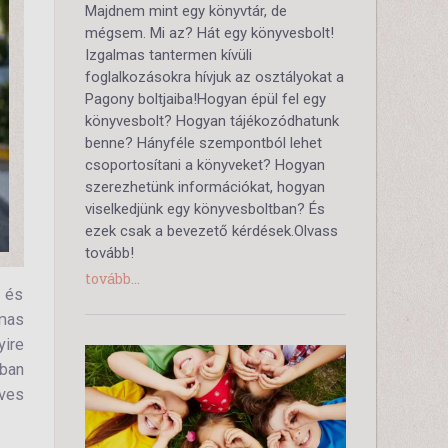
Majdnem mint egy könyvtár, de
mégsem. Mi az? Hát egy könyvesbolt!
Izgalmas tantermen kívüli
foglalkozásokra hívjuk az osztályokat a
Pagony boltjaiba!Hogyan épül fel egy
könyvesbolt? Hogyan tájékozódhatunk
benne? Hányféle szempontból lehet
csoportosítani a könyveket? Hogyan
szerezhetünk információkat, hogyan
viselkedjünk egy könyvesboltban? És
ezek csak a bevezető kérdések.Olvass
tovább!
tovább...
ó és
mas
yire
-ban
éves