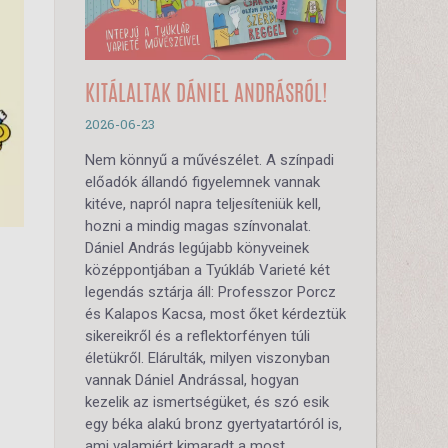
KITÁLALTAK DÁNIEL ANDRÁSRÓL!
2026-06-23
Nem könnyű a művészélet. A színpadi
előadók állandó figyelemnek vannak
kitéve, napról napra teljesíteniük kell,
hozni a mindig magas színvonalat.
Dániel András legújabb könyveinek
középpontjában a Tyúkláb Varieté két
legendás sztárja áll: Professzor Porcz
és Kalapos Kacsa, most őket kérdeztük
sikereikről és a reflektorfényen túli
életükről. Elárulták, milyen viszonyban
vannak Dániel Andrással, hogyan
kezelik az ismertségüket, és szó esik
egy béka alakú bronz gyertyatartóról is,
ami valamiért kimaradt a most