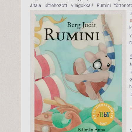
általa létrehozott világokkal! Rumini tört
t
s
k
v
m
É
á
t
o
h
l
É
M