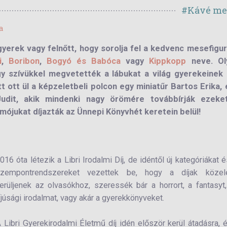
#Kávé me
a
yerek vagy felnőtt, hogy sorolja fel a kedvenc mesefigurá
i
,
Boribon
,
Bogyó és Babóca
vagy
Kippkopp
neve. Ol
gy szívükkel megvetették a lábukat a világ gyerekeinek 
t ott ül a képzeletbeli polcon egy miniatűr Bartos Erika,
udit, akik mindenki nagy örömére továbbírják ezeke
ójukat díjazták az Ünnepi Könyvhét keretein belül!
016 óta létezik a Libri Irodalmi Díj, de idéntől új kategóriákat é
zempontrendszereket vezettek be, hogy a díjak közel
erüljenek az olvasókhoz, szeressék bár a horrort, a fantasyt
fjúsági irodalmat, vagy akár a gyerekkönyveket.
 Libri Gyerekirodalmi Életmű díj idén először kerül átadásra, 