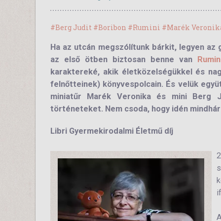
#Berg Judit
#Boribon
#Rumini
#Marék Veronik
Ha az utcán megszólítunk bárkit, legyen az g
az első ötben biztosan benne van
Rumin
karaktereké, akik életközelségükkel és na
felnőtteinek) könyvespolcain. És velük együt
miniatűr Marék Veronika és mini Berg J
történeteket. Nem csoda, hogy idén mindhárm
Libri Gyermekirodalmi Életmű díj
2
s
k
i
A