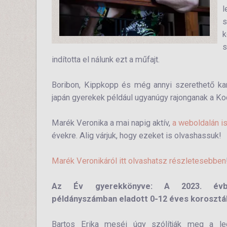
l
s
k
s
indította el nálunk ezt a műfajt.
Boribon, Kippkopp és még annyi szerethető kara
japán gyerekek például ugyanúgy rajonganak a Koc
Marék Veronika a mai napig aktív,
a weboldalán is 
évekre. Alig várjuk, hogy ezeket is olvashassuk!
Marék Veronikáról itt olvashatsz részletesebben
Az Év gyerekkönyve: A 2023. évb
példányszámban eladott 0-12 éves korosztá
Bartos Erika meséi úgy szólítják meg a le