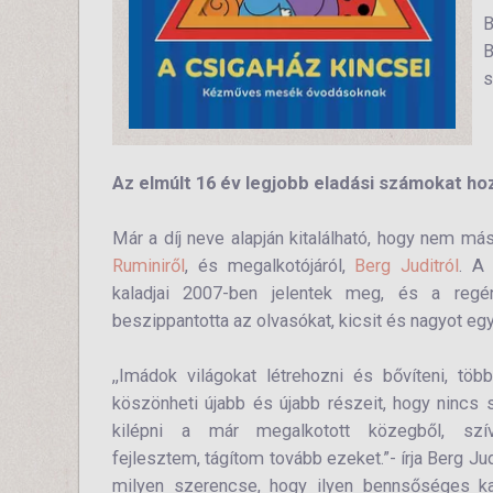
B
B
s
Az elmúlt 16 év legjobb eladási számokat h
Már a díj neve alapján kitalálható, hogy nem más
Ruminiről
, és megalkotójáról,
Berg Juditról
. A
kaladjai 2007-ben jelentek meg, és a regén
beszippantotta az olvasókat, kicsit és nagyot egy
,,Imádok világokat létrehozni és bővíteni, tö
köszönheti újabb és újabb részeit, hogy ninc
kilépni a már megalkotott közegből, szí
fejlesztem, tágítom tovább ezeket.”- írja Berg Ju
milyen szerencse, hogy ilyen bennsőséges ka