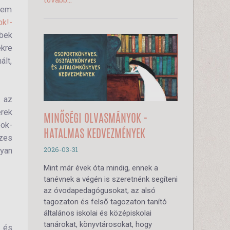
nem
k!-
bek
kre
ált,
 az
rek
MINŐSÉGI OLVASMÁNYOK -
ook-
HATALMAS KEDVEZMÉNYEK
zes
2026-03-31
yan
Mint már évek óta mindig, ennek a
tanévnek a végén is szeretnénk segíteni
az óvodapedagógusokat, az alsó
tagozaton és felső tagozaton tanító
általános iskolai és középiskolai
tanárokat, könyvtárosokat, hogy
, és