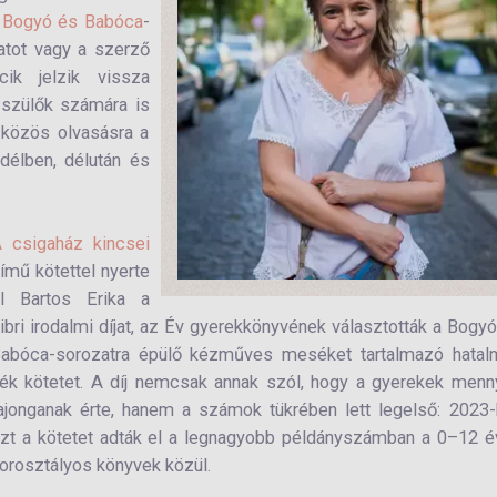
A
Bogyó és Babóca
-
atot vagy a szerző
ik jelzik vissza
a szülők számára is
 közös olvasásra a
délben, délután és
 csigaház kincsei
ímű kötettel nyerte
l Bartos Erika a
ibri irodalmi díjat, az Év gyerekkönyvének választották a Bogy
abóca-sorozatra épülő kézműves meséket tartalmazó hatal
ék kötetet. A díj nemcsak annak szól, hogy a gyerekek menn
ajonganak érte, hanem a számok tükrében lett legelső: 2023
zt a kötetet adták el a legnagyobb példányszámban a 0–12 
orosztályos könyvek közül.