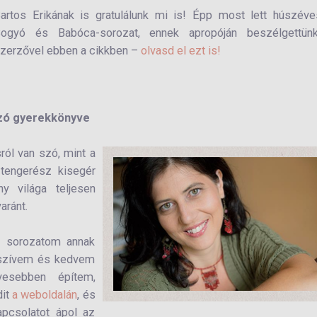
artos Erikának is gratulálunk mi is! Épp most lett húszév
ogyó és Babóca-sorozat, ennek apropóján beszélgettün
zerzővel ebben a cikkben –
olvasd el ezt is!
ozó gyerekkönyve
ról van szó, mint a
 tengerész kisegér
y világa teljesen
aránt.
bb sorozatom annak
s szívem és kedvem
vesebben építem,
dit
a weboldalán
, és
pcsolatot ápol az