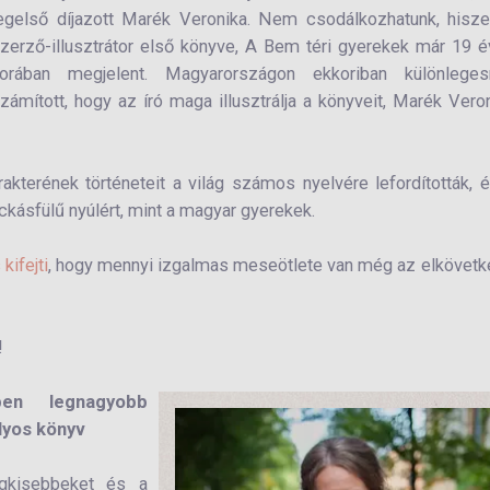
egelső díjazott Marék Veronika. Nem csodálkozhatunk, hisz
zerző-illusztrátor első könyve, A Bem téri gyerekek már 19 
orában megjelent. Magyarországon ekkoriban különleges
zámított, hogy az író maga illusztrálja a könyveit, Marék Vero
kterének történeteit a világ számos nyelvére lefordították, 
kásfülű nyúlért, mint a magyar gyerekek.
kifejti
, hogy mennyi izgalmas meseötlete van még az elkövet
!
en legnagyobb
lyos könyv
gkisebbeket és a