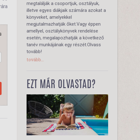
megtalálják a csoportjuk, osztályuk,
rára
illetve egyes diákjaik számára azokat a
könyveket, amelyekkel
megjutalmazhatják őket.Vagy éppen
amellyel, osztálykönyvek rendelése
s
esetén, megalapozhatják a következő
tanév munkájának egy részét.Olvass
tovább!
tovább...
EZT MÁR OLVASTAD?