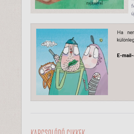
f
ú
Ha nem
különleg
E-mail