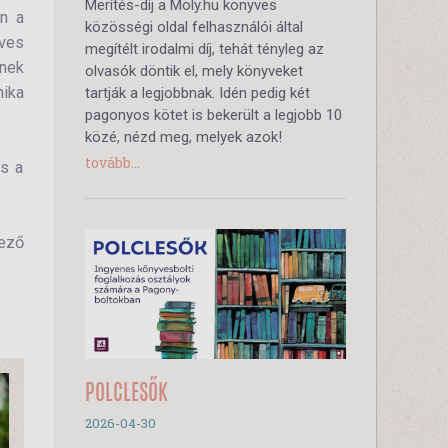
Merítés-díj a Moly.hu könyves
en a
közösségi oldal felhasználói által
éves
megítélt irodalmi díj, tehát tényleg az
nek
olvasók döntik el, mely könyveket
nika
tartják a legjobbnak. Idén pedig két
pagonyos kötet is bekerült a legjobb 10
közé, nézd meg, melyek azok!
tovább...
és a
kező
POLCLESŐK
2026-04-30