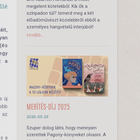
llé
megjelent kötetekből. Kik ők a
színpadon túl? Ismerd meg a két
előadóművészt közelebbről ebből a
személyes hangvételű interjúból!
it,
tovább...
yan
(és
 egy
t a
s új
ebb
MERÍTÉS-DÍJ 2025
, az
2026-05-29
Szuper dolog látni, hogy mennyien
szerettek Pagony-könyveket olvasni. A
és a