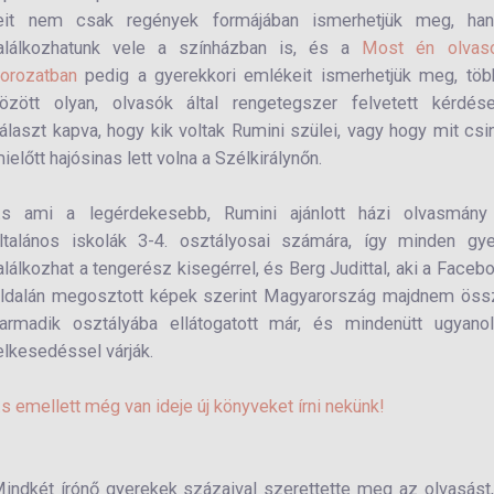
éneteit nem csak regények formájában ismerhetjük meg, ha
alálkozhatunk vele a színházban is, és a
Most én olvaso
orozatban
pedig a gyerekkori emlékeit ismerhetjük meg, töb
özött olyan, olvasók által rengetegszer felvetett kérdése
álaszt kapva, hogy kik voltak Rumini szülei, vagy hogy mit csin
ielőtt hajósinas lett volna a Szélkirálynőn.
s ami a legérdekesebb, Rumini ajánlott házi olvasmány
ltalános iskolák 3-4. osztályosai számára, így minden gye
alálkozhat a tengerész kisegérrel, és Berg Judittal, aki a Faceb
ldalán megosztott képek szerint Magyarország majdnem öss
armadik osztályába ellátogatott már, és mindenütt ugyanol
elkesedéssel várják.
s emellett még van ideje új könyveket írni nekünk!
indkét írónő gyerekek százaival szerettette meg az olvasást