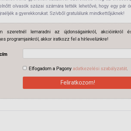
elnőtt olvasók százai számára tették lehetővé, hogy egy pár ó
jraéljék a gyerekkorukat. Szívből gratulálunk mindkettőjüknek!
 szeretnél lemaradni az újdonságainkról, akcióinkról é
es programjainkról, akkor iratkozz fel a hírlevelünkre!
-cím
Elfogadom a Pagony
adatkezelési szabályzatát
.
Feliratkozom!