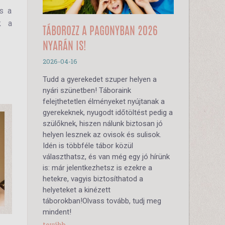
es a
k a
TÁBOROZZ A PAGONYBAN 2026
NYARÁN IS!
2026-04-16
Tudd a gyerekedet szuper helyen a
nyári szünetben! Táboraink
felejthetetlen élményeket nyújtanak a
gyerekeknek, nyugodt időtöltést pedig a
szülőknek, hiszen nálunk biztosan jó
helyen lesznek az ovisok és sulisok.
Idén is többféle tábor közül
választhatsz, és van még egy jó hírünk
is: már jelentkezhetsz is ezekre a
hetekre, vagyis biztosíthatod a
helyeteket a kinézett
táborokban!Olvass tovább, tudj meg
mindent!
tovább...