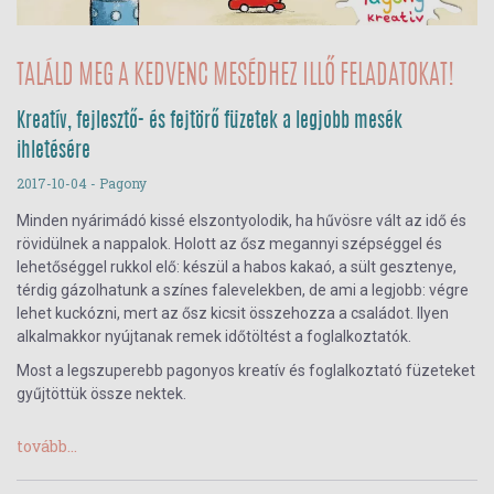
TALÁLD MEG A KEDVENC MESÉDHEZ ILLŐ FELADATOKAT!
Kreatív, fejlesztő- és fejtörő füzetek a legjobb mesék
ihletésére
2017-10-04
- Pagony
Minden nyárimádó kissé elszontyolodik, ha hűvösre vált az idő és
rövidülnek a nappalok. Holott az ősz megannyi szépséggel és
lehetőséggel rukkol elő: készül a habos kakaó, a sült gesztenye,
térdig gázolhatunk a színes falevelekben, de ami a legjobb: végre
lehet kuckózni, mert az ősz kicsit összehozza a családot. Ilyen
alkalmakkor nyújtanak remek időtöltést a foglalkoztatók.
Most a legszuperebb pagonyos kreatív és foglalkoztató füzeteket
gyűjtöttük össze nektek.
tovább...