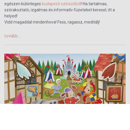
egészen különleges
budapesti színezőből
! Ha tartalmas,
szórakoztató, izgalmas és informatív füzeteket keresel, itt a
helyed!
Vidd magaddal mindenhova! Fess, ragassz, meditálj!
tovább...
MATRICÁS TÖRTÉNELEM