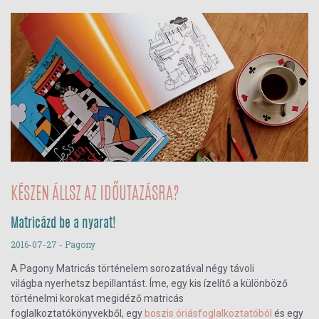
KÉSZEN ÁLLSZ AZ IDŐUTAZÁSRA?
Matricázd be a nyarat!
2016-07-27
- Pagony
A Pagony Matricás történelem sorozatával négy távoli
világba nyerhetsz bepillantást. Íme, egy kis ízelítő a különböző
történelmi korokat megidéző matricás
foglalkoztatókönyvekből, egy
boszis óriásfoglalkoztatóból
és egy